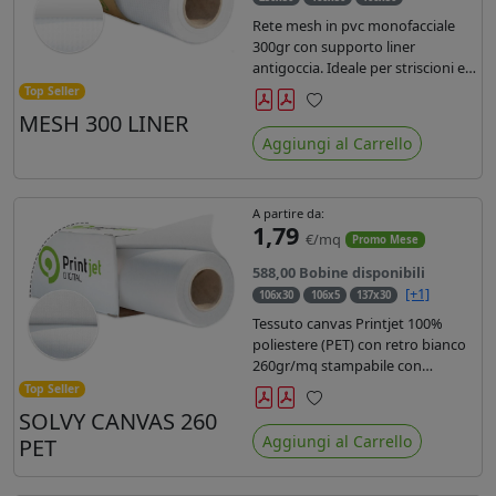
Rete mesh in pvc monofacciale
300gr con supporto liner
antigoccia. Ideale per striscioni e
coperture antivento. Saldabile,
Top Seller
stampabile con inchiostri
MESH 300 LINER
Preferiti
solvente, ecosolvente, uv e latex.
Aggiungi al Carrello
Densità fili 1000x1000 , filato 9x13.
A partire da:
1,79
€/mq
Promo Mese
588,00 Bobine disponibili
[+1]
106x30
106x5
137x30
Tessuto canvas Printjet 100%
poliestere (PET) con retro bianco
260gr/mq stampabile con
inchiostri solvente, ecosolvente,
Top Seller
uv e latex.
SOLVY CANVAS 260
Preferiti
Aggiungi al Carrello
PET