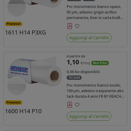
Pvc monomerico bianco opaco,
95 µm, adesivo grigio acrilico
permanente, liner in carta kraft
siliconata 135gr/mq. Durata 3
Phaseout
anni, certificato FR B1, conforme
1611 H14 P3XG
Preferiti
al REACH, stampa con ink
Aggiungi al Carrello
solvente, ecosolvente, uv e latex (
terza generazione)
A partire da:
1,10
€/mq
Best Price
0,00 bo disponibili
137,2x50
Pvc monomerico bianco lucido,
100 µm, adesivo trasparente alto
tack durata 4 anni FR B1 REACH
per stampa solvente ecosolvente
Phaseout
uv latex, Liner in carta KRAFT
1600 H14 P10
Preferiti
monosiliconata 135gr. brand
Aggiungi al Carrello
Intercoat.