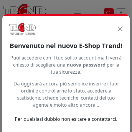
Ricerca ve
Trend S.r.l.
Supporti per la
Benvenuto nel nuovo E-Shop Trend!
stampa digitale dal 1997
Puoi accedere con il tuo solito account ma ti verrà
chiesto di scegliere una
nuova password
per la
tua sicurezza.
Da oggi sarà ancora più semplice inserire i tuoi
ordini e controllarne lo stato, accedere a
statistiche, schede tecniche, contatti del tuo
agente e molto altro ancora...
Per qualsiasi dubbio non esitare a contattarci.
Precedente
Succe