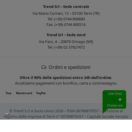
Trend Srl – Sede centrale
Via Mario Corrieri, 12 – 05100 Terni (TR)
Tel. (+39) 0744 800680
Fax. (+39) 0744 800514
Trend Srl – Sede nord
Via Faro, 4 – 20876 Ornago (MI)
Tel. (+39) 02 37927472
Ordini e spedizioni
Oltre il 90% delle spedizioni entro 24h dall’ordine.
Accettiamo pagamenti con bonifico, carta o contrassegno.
Visa
Mastercard
PayPal
© Trend S.r.l a Socio Unico 2026 – P.IVA 00789870557 – Iscrizione al
registro delle imprese di Terni n° 00789870557 – Capitale Sociale Versato
€ 10.400,00. Tutti i marchi citati sono registrati. Tutti i prezzi sono IVA
esclusa.