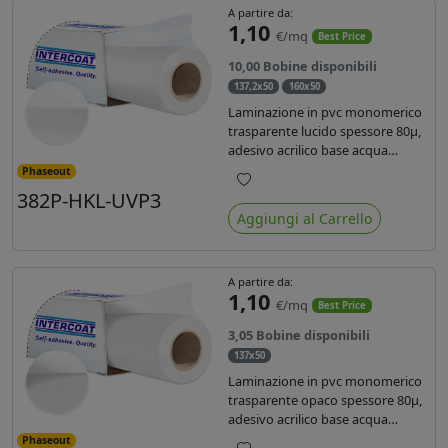
A partire da:
1,10
€/mq
Best Price
10,00 Bobine disponibili
137,2x50
160x50
Laminazione in pvc monomerico
trasparente lucido spessore 80µ,
adesivo acrilico base acqua
permanente, liner in carta
Phaseout
glassine siliconata da 72 gr. Durata
382P-HKL-UVP3
Preferiti
3 anni, ideale per laminare stampe
Aggiungi al Carrello
con ink solvente, eco-solvente e
latex.
A partire da:
1,10
€/mq
Best Price
3,05 Bobine disponibili
137x50
Laminazione in pvc monomerico
trasparente opaco spessore 80µ,
adesivo acrilico base acqua
permanente specifico per ink uv,
Phaseout