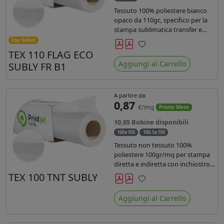
Tessuto 100% poliestere bianco
opaco da 110gr., specifico per la
stampa sublimatica transfer e
diretta. Ideale per la realizzazione
Top Seller
di stendardi e bandiere, grazie al
TEX 110 FLAG ECO
Preferiti
passaggio dell'inchiostro su
Aggiungi al Carrello
SUBLY FR B1
entrambi i lati. Dotato di
certificato FR B1.
A partire da:
0,87
€/mq
Promo Mese
10,85 Bobine disponibili
160x100
106.5x100
Tessuto non tessuto 100%
poliestere 100gr/mq per stampa
diretta e indiretta con inchiostro
sublimatico, latex e uv.
TEX 100 TNT SUBLY
Preferiti
Aggiungi al Carrello