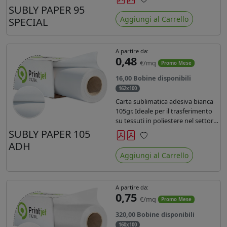
SUBLY PAPER 95
Preferiti
Aggiungi al Carrello
SPECIAL
A partire da:
0,48
€/mq
Promo Mese
16,00 Bobine disponibili
162x100
Carta sublimatica adesiva bianca
105gr. Ideale per il trasferimento
su tessuti in poliestere nel settore
sportwear .
SUBLY PAPER 105
ADH
Preferiti
Aggiungi al Carrello
A partire da:
0,75
€/mq
Promo Mese
320,00 Bobine disponibili
160x100