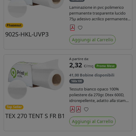
Laminazione in pvc polimerico
permanente trasparente lucido
75µ adesivo acrilico permanente
durata 5 anni con filtro uv, carta
Phaseout
kraft. Ideale per stampe con
902S-HKL-UVP3
Preferiti
inchiostro ecosolvente, UV e latex.
Aggiungi al Carrello
A partire da:
2,32
€/mq
Promo Mese
41,00 Bobine disponibili
160x100
Tessuto bianco opaco 100%
poliestere da 270gr. Dtex 600D,
idrorepellente, adatto alla stampa
solvente, ecosolvente, uv, latex (di
Top Seller
terza generazione). Ideale per
TEX 270 TENT S FR B1
Preferiti
tende ,coperture gazebo, prodotti
Aggiungi al Carrello
gonfiabili o cuscini di
arredamento.