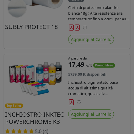
Carta di protezione calandre
bianca 18gr. Alta resistenza alla
temperature: fino a 220°C per 40
secondi. Lunghezza 1075 mtl,
SUBLY PROTECT 18
peso kg 35, diam. 20cm.
Preferiti
Aggiungi al Carrello
A partire da:
17,49
€/lt
Promo Mese
5739,00 lt disponibili
Inchiostro pigmentato base
acqua di altissima qualità
cromatica, grazie alla
concentrazione di pigmenti
permette di realizzare stampe di
Top Seller
Preferiti
altissima qualità e ridurre la curva
INCHIOSTRO INKTEC
Aggiungi al Carrello
colore fino ad un 20 % rispetto
POWERCHROME K3
agli inchiostri presenti sul
mercato.
5,0 (4)