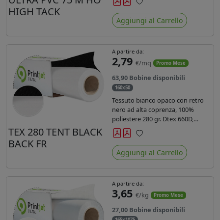
anni liner 140gr PE su entrambi
HIGH TACK
Preferiti
lati. Dotato di certificato ignifugo
Aggiungi al Carrello
Bs1d0.
A partire da:
2,79
€/mq
Promo Mese
63,90 Bobine disponibili
160x50
Tessuto bianco opaco con retro
nero ad alta coprenza, 100%
poliestere 280 gr. Dtex 660D,
idrorepellente, adatto alla stampa
TEX 280 TENT BLACK
sublimatica indiretta. Ideale per
BACK FR
Preferiti
tende ,coperture gazebo, prodotti
Aggiungi al Carrello
gonfiabili o cuscini di
arredamento.
A partire da:
3,65
€/kg
Promo Mese
27,00 Bobine disponibili
165x1075