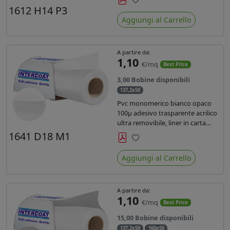
monosiliconata da 135 gr, REACH
1612 H14 P3
Preferiti
compliant per stampa con
Aggiungi al Carrello
inchiostri solvente ecosolvente uv
latex.
A partire da:
1,10
€/mq
Best Price
3,00 Bobine disponibili
137,2x50
Pvc monomerico bianco opaco
100µ adesivo trasparente acrilico
ultra removibile, liner in carta
kraft da 140gr/mq. Durata 3 anni.
1641 D18 M1
Dotato di certificato FR B1 e
Preferiti
conforme alla normativa REACH.
Aggiungi al Carrello
A partire da:
1,10
€/mq
Best Price
15,00 Bobine disponibili
137,2x50
160x50