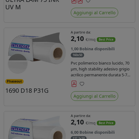
inchiostri UV durata 7 anni indoor
UV M
Preferiti
e 5 outdoor. Dotato di certificato
Aggiungi al Carrello
ignifugo Bs1d0.
A partire da:
2,10
€/mq
Best Price
1,00 Bobina disponibili
160x50
Pvc polimerico bianco lucido, 70
µm, high stability adesivo grigio
acrilico permanente durata 5-7
anni, per stampe con inchiostri
Phaseout
solvente, ecosolvente, UV e latex.
1690 D18 P31G
Preferiti
Aggiungi al Carrello
A partire da:
2,10
€/mq
Best Price
6,00 Bobine disponibili
137,2x50