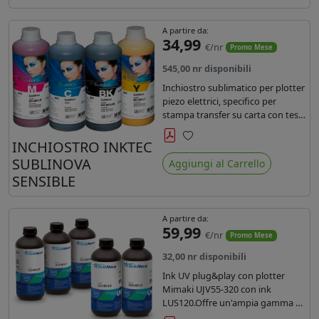
A partire da:
34,99
€/nr
Promo Mese
545,00 nr disponibili
Inchiostro sublimatico per plotter
piezo elettrici, specifico per
stampa transfer su carta con teste
Epson EPS3200, 5113, dx4 e dx5.
Ecologico, conforme alla
INCHIOSTRO INKTEC
Preferiti
normativa Reach e Oeko-Tex.
SUBLINOVA
Aggiungi al Carrello
SENSIBLE
A partire da:
59,99
€/nr
Promo Mese
32,00 nr disponibili
Ink UV plug&play con plotter
Mimaki UJV55-320 con ink
LUS120.Offre un'ampia gamma di
colori,una maggiore densità e un