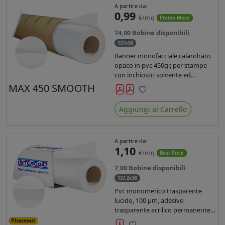
A partire da:
0,99
€/mq
Promo Mese
74,00 Bobine disponibili
137x50
Banner monofacciale calandrato
opaco in pvc 450gr, per stampe
con inchiostri solvente ed
ecosolvente , uv e latex.
MAX 450 SMOOTH
Preferiti
Aggiungi al Carrello
A partire da:
1,10
€/mq
Best Price
7,00 Bobine disponibili
137,2x50
Pvc monomerico trasparente
lucido, 100 µm, adesivo
trasparente acrilico permanente
durata 3 anni, liner in carta kraft
Phaseout