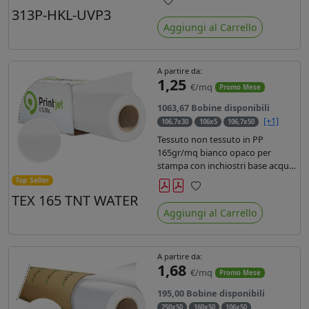
liner in carta kraft da 90gr. Durata
313P-HKL-UVP3
Preferiti
3 anni, dotata di filtro uv, idonea
Aggiungi al Carrello
per stampe con inchiostro
ecosolvente, UV e latex.
A partire da:
1,25
€/mq
Promo Mese
1063,67 Bobine disponibili
[+1]
106,7x30
106x5
106,7x50
Tessuto non tessuto in PP
165gr/mq bianco opaco per
stampa con inchiostri base acqua,
latex, uv, ecosolvente. Finitura a
Top Seller
rombi spundbond e coating
TEX 165 TNT WATER
Preferiti
superficiale con totale assenza di
Aggiungi al Carrello
peluria. Occhiellabile, non
saldabile. Anima 3' stampa lato
esterno.
A partire da:
1,68
€/mq
Promo Mese
195,00 Bobine disponibili
250x50
160x50
106x50