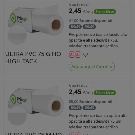
A partire da:
2,45
€/mq
Promo Mese
41,00 Bobine disponibili
160x50
106x50
Pvc polimerico bianco lucido alta
opacità e alta adesività 75µ,
adesivo trasparente acrilico
hotmelt permanente, durata 5-7
ULTRA PVC 75 G HO
anni, liner 140gr PE su entrambi
HIGH TACK
Preferiti
lati. Prestazioni di alto livello.
Aggiungi al Carrello
Dotato di certificato ignifugo
Bs1d0.
A partire da:
2,45
€/mq
Promo Mese
65,00 Bobine disponibili
160x50
106x50
Pvc polimerico bianco opaco alta
opacità a alta adesività 75 µm,
adesivo trasparente acrilico
hotmelt permanente, durata 5-7
ULTRA PVC 75 M HO