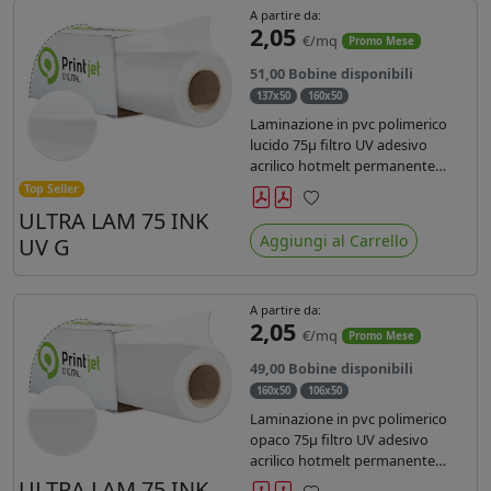
A partire da:
2,05
€/mq
Promo Mese
51,00 Bobine disponibili
137x50
160x50
Laminazione in pvc polimerico
lucido 75µ filtro UV adesivo
acrilico hotmelt permanente
specifico per stampe con
Top Seller
inchiostri UV durata 7 anni indoor
ULTRA LAM 75 INK
Preferiti
e 5 outdoor. Dotato di certificato
Aggiungi al Carrello
UV G
ignifugo Bs1d0.
A partire da:
2,05
€/mq
Promo Mese
49,00 Bobine disponibili
160x50
106x50
Laminazione in pvc polimerico
opaco 75µ filtro UV adesivo
acrilico hotmelt permanente
specifico per stampe con
ULTRA LAM 75 INK