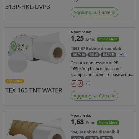
liner in carta kraft da 90gr. Durata
313P-HKL-UVP3
Preferiti
3 anni, dotata di filtro uv, idonea
Aggiungi al Carrello
per stampe con inchiostro
ecosolvente, UV e latex.
A partire da:
1,25
€/mq
Promo Mese
1063,67 Bobine disponibili
[+1]
106,7x30
106x5
106,7x50
Tessuto non tessuto in PP
165gr/mq bianco opaco per
stampa con inchiostri base acqua,
latex, uv, ecosolvente. Finitura a
Top Seller
rombi spundbond e coating
TEX 165 TNT WATER
Preferiti
superficiale con totale assenza di
Aggiungi al Carrello
peluria. Occhiellabile, non
saldabile. Anima 3' stampa lato
esterno.
A partire da:
1,68
€/mq
Promo Mese
194,00 Bobine disponibili
250x50
160x50
106x50