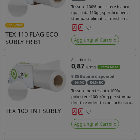
Tessuto 100% poliestere bianco
opaco da 110gr., specifico per la
stampa sublimatica transfer e
diretta. Ideale per la realizzazione
Top Seller
di stendardi e bandiere, grazie al
TEX 110 FLAG ECO
Preferiti
passaggio dell'inchiostro su
Aggiungi al Carrello
SUBLY FR B1
entrambi i lati. Dotato di
certificato FR B1.
A partire da:
0,87
€/mq
Promo Mese
9,85 Bobine disponibili
160x100
106.5x100
Tessuto non tessuto 100%
poliestere 100gr/mq per stampa
diretta e indiretta con inchiostro
sublimatico, latex e uv.
TEX 100 TNT SUBLY
Preferiti
Aggiungi al Carrello