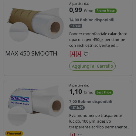
A partire da:
0,99
€/mq
Promo Mese
74,00 Bobine disponibili
137x50
Banner monofacciale calandrato
opaco in pvc 450gr, per stampe
con inchiostri solvente ed
ecosolvente , uv e latex.
MAX 450 SMOOTH
Preferiti
Aggiungi al Carrello
A partire da:
1,10
€/mq
Best Price
7,00 Bobine disponibili
137,2x50
Pvc monomerico trasparente
lucido, 100 µm, adesivo
trasparente acrilico permanente
durata 3 anni, liner in carta kraft
Phaseout