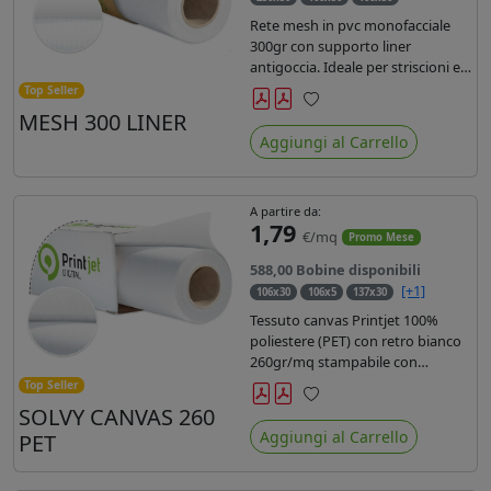
Rete mesh in pvc monofacciale
300gr con supporto liner
antigoccia. Ideale per striscioni e
coperture antivento. Saldabile,
Top Seller
stampabile con inchiostri
MESH 300 LINER
Preferiti
solvente, ecosolvente, uv e latex.
Aggiungi al Carrello
Densità fili 1000x1000 , filato 9x13.
A partire da:
1,79
€/mq
Promo Mese
588,00 Bobine disponibili
[+1]
106x30
106x5
137x30
Tessuto canvas Printjet 100%
poliestere (PET) con retro bianco
260gr/mq stampabile con
inchiostri solvente, ecosolvente,
Top Seller
uv e latex.
SOLVY CANVAS 260
Preferiti
Aggiungi al Carrello
PET