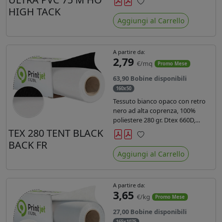
anni liner 140gr PE su entrambi
HIGH TACK
Preferiti
lati. Dotato di certificato ignifugo
Aggiungi al Carrello
Bs1d0.
A partire da:
2,79
€/mq
Promo Mese
63,90 Bobine disponibili
160x50
Tessuto bianco opaco con retro
nero ad alta coprenza, 100%
poliestere 280 gr. Dtex 660D,
idrorepellente, adatto alla stampa
TEX 280 TENT BLACK
sublimatica indiretta. Ideale per
BACK FR
Preferiti
tende ,coperture gazebo, prodotti
Aggiungi al Carrello
gonfiabili o cuscini di
arredamento.
A partire da:
3,65
€/kg
Promo Mese
27,00 Bobine disponibili
165x1075