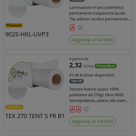
Laminazione in pvc polimerico
permanente trasparente lucido
75µ adesivo acrilico permanente
durata 5 anni con filtro uv, carta
Phaseout
kraft. Ideale per stampe con
902S-HKL-UVP3
Preferiti
inchiostro ecosolvente, UV e latex.
Aggiungi al Carrello
A partire da:
2,32
€/mq
Promo Mese
41,00 Bobine disponibili
160x100
Tessuto bianco opaco 100%
poliestere da 270gr. Dtex 600D,
idrorepellente, adatto alla stampa
solvente, ecosolvente, uv, latex (di
Top Seller
terza generazione). Ideale per
TEX 270 TENT S FR B1
Preferiti
tende ,coperture gazebo, prodotti
Aggiungi al Carrello
gonfiabili o cuscini di
arredamento.