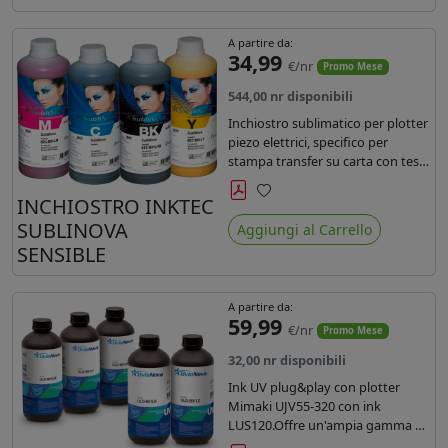
A partire da:
34,99
€/nr
Promo Mese
544,00 nr disponibili
Inchiostro sublimatico per plotter
piezo elettrici, specifico per
stampa transfer su carta con teste
Epson EPS3200, 5113, dx4 e dx5.
Ecologico, conforme alla
INCHIOSTRO INKTEC
Preferiti
normativa Reach e Oeko-Tex.
SUBLINOVA
Aggiungi al Carrello
SENSIBLE
A partire da:
59,99
€/nr
Promo Mese
32,00 nr disponibili
Ink UV plug&play con plotter
Mimaki UJV55-320 con ink
LUS120.Offre un'ampia gamma di
colori,una maggiore densità e un