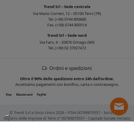
Trend Srl – Sede centrale
Via Mario Corrieri, 12 – 05100 Terni (TR)
Tel. (+39) 0744 800680
Fax. (+39) 0744 800514
Trend Srl – Sede nord
Via Faro, 4 – 20876 Ornago (MI)
Tel. (+39) 02 37927472
Ordini e spedizioni
Oltre il 90% delle spedizioni entro 24h dall’ordine.
Accettiamo pagamenti con bonifico, carta o contrassegno.
Visa
Mastercard
PayPal
© Trend S.r.l a Socio Unico 2026 – P.IVA 00789870557 – Iscrizione al
registro delle imprese di Terni n° 00789870557 – Capitale Sociale Versato
€ 10.400,00. Tutti i marchi citati sono registrati. Tutti i prezzi sono IVA
esclusa.