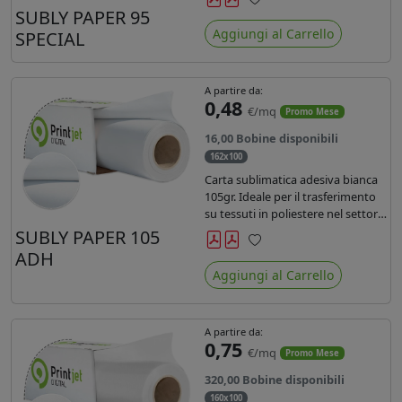
SUBLY PAPER 95
Preferiti
Aggiungi al Carrello
SPECIAL
A partire da:
0,48
€/mq
Promo Mese
16,00 Bobine disponibili
162x100
Carta sublimatica adesiva bianca
105gr. Ideale per il trasferimento
su tessuti in poliestere nel settore
sportwear .
SUBLY PAPER 105
ADH
Preferiti
Aggiungi al Carrello
A partire da:
0,75
€/mq
Promo Mese
320,00 Bobine disponibili
160x100