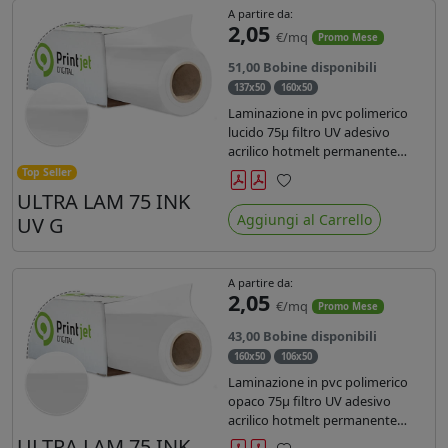
A partire da:
2,05
€/mq
Promo Mese
51,00 Bobine disponibili
137x50
160x50
Laminazione in pvc polimerico
lucido 75µ filtro UV adesivo
acrilico hotmelt permanente
specifico per stampe con
Top Seller
inchiostri UV durata 7 anni indoor
ULTRA LAM 75 INK
Preferiti
e 5 outdoor. Dotato di certificato
Aggiungi al Carrello
UV G
ignifugo Bs1d0.
A partire da:
2,05
€/mq
Promo Mese
43,00 Bobine disponibili
160x50
106x50
Laminazione in pvc polimerico
opaco 75µ filtro UV adesivo
acrilico hotmelt permanente
specifico per stampe con
ULTRA LAM 75 INK