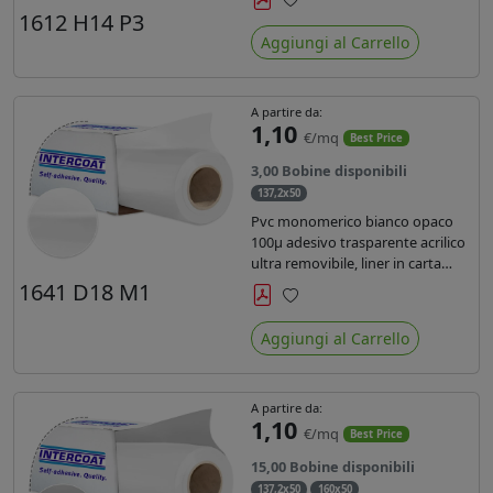
monosiliconata da 135 gr, REACH
1612 H14 P3
Preferiti
compliant per stampa con
Aggiungi al Carrello
inchiostri solvente ecosolvente uv
latex.
A partire da:
1,10
€/mq
Best Price
3,00 Bobine disponibili
137,2x50
Pvc monomerico bianco opaco
100µ adesivo trasparente acrilico
ultra removibile, liner in carta
kraft da 140gr/mq. Durata 3 anni.
1641 D18 M1
Dotato di certificato FR B1 e
Preferiti
conforme alla normativa REACH.
Aggiungi al Carrello
A partire da:
1,10
€/mq
Best Price
15,00 Bobine disponibili
137,2x50
160x50