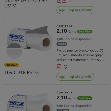
inchiostri UV durata 7 anni indoor
UV M
Preferiti
e 5 outdoor. Dotato di certificato
Aggiungi al Carrello
ignifugo Bs1d0.
A partire da:
2,10
€/mq
Best Price
1,00 Bobina disponibili
160x50
Pvc polimerico bianco lucido, 70
µm, high stability adesivo grigio
acrilico permanente durata 5-7
anni, per stampe con inchiostri
Phaseout
solvente, ecosolvente, UV e latex.
1690 D18 P31G
Preferiti
Aggiungi al Carrello
A partire da:
2,10
€/mq
Best Price
6,00 Bobine disponibili
137,2x50