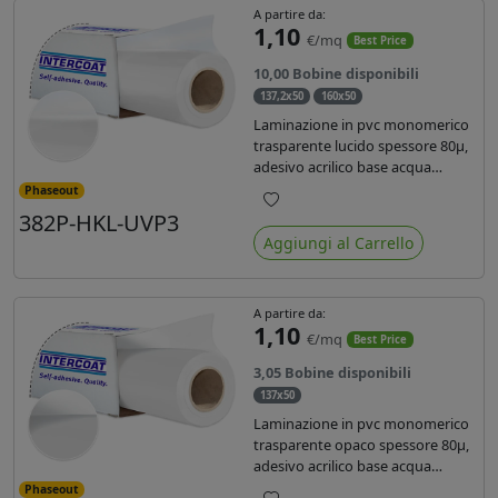
A partire da:
1,10
€/mq
Best Price
10,00 Bobine disponibili
137,2x50
160x50
Laminazione in pvc monomerico
trasparente lucido spessore 80µ,
adesivo acrilico base acqua
permanente, liner in carta
Phaseout
glassine siliconata da 72 gr. Durata
382P-HKL-UVP3
Preferiti
3 anni, ideale per laminare stampe
Aggiungi al Carrello
con ink solvente, eco-solvente e
latex.
A partire da:
1,10
€/mq
Best Price
3,05 Bobine disponibili
137x50
Laminazione in pvc monomerico
trasparente opaco spessore 80µ,
adesivo acrilico base acqua
permanente specifico per ink uv,
Phaseout