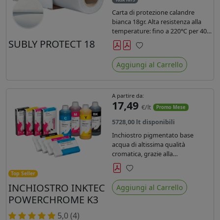
Carta di protezione calandre
bianca 18gr. Alta resistenza alla
temperature: fino a 220°C per 40
secondi. Lunghezza 1075 mtl,
SUBLY PROTECT 18
peso kg 35, diam. 20cm.
Preferiti
Aggiungi al Carrello
A partire da:
17,49
€/lt
Promo Mese
5728,00 lt disponibili
Inchiostro pigmentato base
acqua di altissima qualità
cromatica, grazie alla
concentrazione di pigmenti
permette di realizzare stampe di
Top Seller
Preferiti
altissima qualità e ridurre la curva
INCHIOSTRO INKTEC
Aggiungi al Carrello
colore fino ad un 20 % rispetto
POWERCHROME K3
agli inchiostri presenti sul
mercato.
5,0 (4)