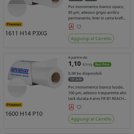
Pvc monomerico bianco opaco,
95 µm, adesivo grigio acrilico
permanente, liner in carta kraft
siliconata 135gr/mq. Durata 3
Phaseout
anni, certificato FR B1, conforme
1611 H14 P3XG
Preferiti
al REACH, stampa con ink
Aggiungi al Carrello
solvente, ecosolvente, uv e latex (
terza generazione)
A partire da:
1,10
€/mq
Best Price
0,00 bo disponibili
137,2x50
Pvc monomerico bianco lucido,
100 µm, adesivo trasparente alto
tack durata 4 anni FR B1 REACH
per stampa solvente ecosolvente
Phaseout
uv latex, Liner in carta KRAFT
1600 H14 P10
Preferiti
monosiliconata 135gr. brand
Aggiungi al Carrello
Intercoat.