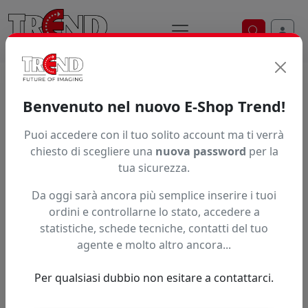
Ricerca ve
Trend S.r.l.
Supporti per la
Benvenuto nel nuovo E-Shop Trend!
stampa digitale dal 1997
Puoi accedere con il tuo solito account ma ti verrà
chiesto di scegliere una
nuova password
per la
tua sicurezza.
Da oggi sarà ancora più semplice inserire i tuoi
ordini e controllarne lo stato, accedere a
statistiche, schede tecniche, contatti del tuo
agente e molto altro ancora...
Per qualsiasi dubbio non esitare a contattarci.
Precedente
Succe