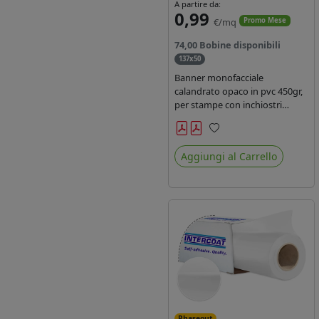
A partire da:
0,99
€/mq
Promo Mese
74,00 Bobine disponibili
137x50
Banner monofacciale
calandrato opaco in pvc 450gr,
per stampe con inchiostri
solvente ed ecosolvente , uv e
latex.
Preferiti
Aggiungi al Carrello
Phaseout