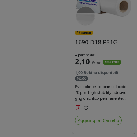
Phaseout
1690 D18 P31G
A partire da:
2,10
€/mq
Best Price
1,00 Bobina disponibili
160x50
Pvc polimerico bianco lucido,
70 µm, high stability adesivo
grigio acrilico permanente
durata 5-7 anni, per stampe
con inchiostri solvente,
Preferiti
ecosolvente, UV e latex.
Aggiungi al Carrello