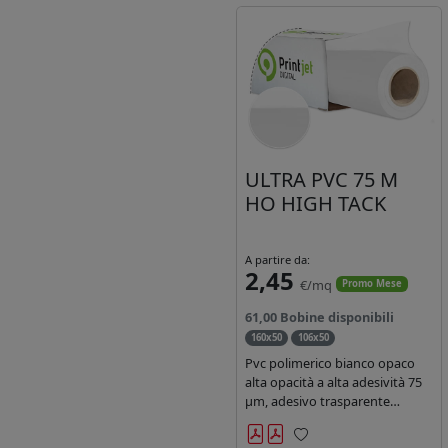
ULTRA PVC 75 M
HO HIGH TACK
A partire da:
2,45
€/mq
Promo Mese
61,00 Bobine disponibili
160x50
106x50
Pvc polimerico bianco opaco
alta opacità a alta adesività 75
µm, adesivo trasparente
acrilico hotmelt permanente,
durata 5-7 anni liner 140gr PE