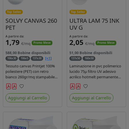
Top Seller
Top Seller
SOLVY CANVAS 260
ULTRA LAM 75 INK
PET
UV G
A partire da:
A partire da:
1,79
2,05
€/mq
€/mq
Promo Mese
Promo Mese
588,00 Bobine disponibili
51,00 Bobine disponibili
[+1]
106x30
106x5
137x30
137x50
160x50
Tessuto canvas Printjet 100%
Laminazione in pvc polimerico
poliestere (PET) con retro
lucido 75µ filtro UV adesivo
bianco 260gr/mq stampabile
acrilico hotmelt permanente
con inchiostri solvente,
specifico per stampe con
ecosolvente, uv e latex.
inchiostri UV durata 7 anni
Preferiti
Preferiti
indoor e 5 outdoor. Dotato di
Aggiungi al Carrello
Aggiungi al Carrello
certificato ignifugo Bs1d0.