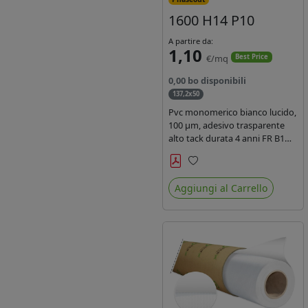
1600 H14 P10
A partire da:
1,10
€/mq
Best Price
0,00 bo disponibili
137,2x50
Pvc monomerico bianco lucido,
100 µm, adesivo trasparente
alto tack durata 4 anni FR B1
REACH per stampa solvente
ecosolvente uv latex, Liner in
Preferiti
carta KRAFT monosiliconata
Aggiungi al Carrello
135gr. brand Intercoat.