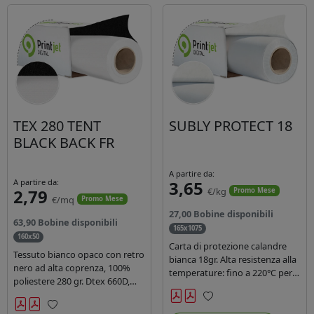
TEX 280 TENT
SUBLY PROTECT 18
BLACK BACK FR
A partire da:
A partire da:
3,65
2,79
€/kg
Promo Mese
€/mq
Promo Mese
27,00 Bobine disponibili
63,90 Bobine disponibili
165x1075
160x50
Carta di protezione calandre
Tessuto bianco opaco con retro
bianca 18gr. Alta resistenza alla
nero ad alta coprenza, 100%
temperature: fino a 220°C per
poliestere 280 gr. Dtex 660D,
40 secondi. Lunghezza 1075
idrorepellente, adatto alla
mtl, peso kg 35, diam. 20cm.
stampa sublimatica indiretta.
Preferiti