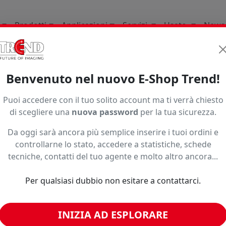
Prodotti
Applicazioni
Servizi
Usato
News
Supporti per la stampa d
Benvenuto nel nuovo E-Shop Trend!
1997
Puoi accedere con il tuo solito account ma ti verrà chiesto
di scegliere una
nuova password
per la tua sicurezza.
Da oggi sarà ancora più semplice inserire i tuoi ordini e
controllarne lo stato, accedere a statistiche, schede
tecniche, contatti del tuo agente e molto altro ancora...
Per qualsiasi dubbio non esitare a contattarci.
INIZIA AD ESPLORARE