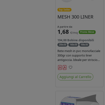
Top Seller
MESH 300 LINER
A partire da:
1,68
€/mq
Promo Mese
194,00 Bobine disponibili
250x50
160x50
106x50
Rete mesh in pvc monofacciale
300gr con supporto liner
antigoccia. Ideale per striscioni
e coperture antivento.
Saldabile, stampabile con
Preferiti
inchiostri solvente,
Aggiungi al Carrello
ecosolvente, uv e latex. Densità
fili 1000x1000 , filato 9x13.