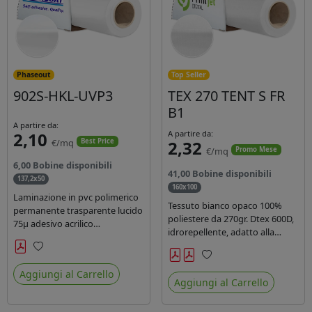
Phaseout
Top Seller
902S-HKL-UVP3
TEX 270 TENT S FR
B1
A partire da:
2,10
A partire da:
€/mq
2,32
Best Price
€/mq
Promo Mese
6,00 Bobine disponibili
41,00 Bobine disponibili
137,2x50
160x100
Laminazione in pvc polimerico
Tessuto bianco opaco 100%
permanente trasparente lucido
poliestere da 270gr. Dtex 600D,
75µ adesivo acrilico
idrorepellente, adatto alla
permanente durata 5 anni con
stampa solvente, ecosolvente,
filtro uv, carta kraft. Ideale per
uv, latex (di terza generazione).
Preferiti
stampe con inchiostro
Preferiti
Ideale per tende ,coperture
Aggiungi al Carrello
ecosolvente, UV e latex.
Aggiungi al Carrello
gazebo, prodotti gonfiabili o
cuscini di arredamento.