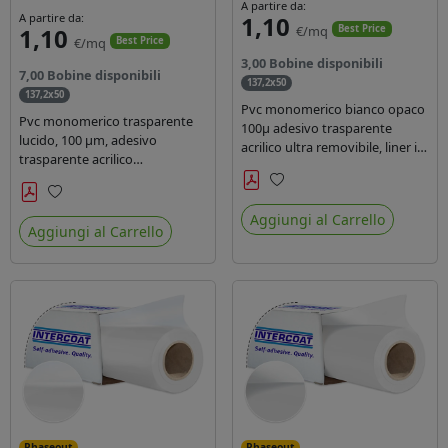
A partire da:
A partire da:
1,10
1,10
€/mq
Best Price
€/mq
Best Price
3,00 Bobine disponibili
7,00 Bobine disponibili
137,2x50
137,2x50
Pvc monomerico bianco opaco
Pvc monomerico trasparente
100µ adesivo trasparente
lucido, 100 µm, adesivo
acrilico ultra removibile, liner in
trasparente acrilico
carta kraft da 140gr/mq. Durata
permanente durata 3 anni, liner
3 anni. Dotato di certificato FR
in carta kraft monosiliconata da
Preferiti
B1 e conforme alla normativa
Preferiti
135 gr, REACH compliant per
Aggiungi al Carrello
REACH.
Aggiungi al Carrello
stampa con inchiostri solvente
ecosolvente uv latex.
Phaseout
Phaseout