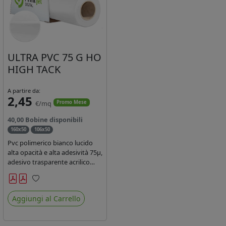
ULTRA PVC 75 G HO
HIGH TACK
A partire da:
2,45
€/mq
Promo Mese
40,00 Bobine disponibili
160x50
106x50
Pvc polimerico bianco lucido
alta opacità e alta adesività 75µ,
adesivo trasparente acrilico
hotmelt permanente, durata 5-
7 anni, liner 140gr PE su
Preferiti
entrambi lati. Prestazioni di alto
Aggiungi al Carrello
livello. Dotato di certificato
ignifugo Bs1d0.