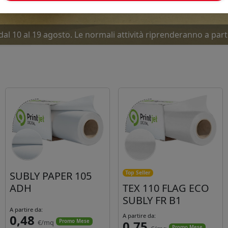
dal 10 al 19 agosto. Le normali attività riprenderanno a part
ove offerte Luglio-Agosto... Due mesi caldissimi. Approfitta
SUBLY PAPER 105
Top Seller
ADH
TEX 110 FLAG ECO
SUBLY FR B1
A partire da:
0,48
A partire da:
€/mq
0,75
Promo Mese
Promo Mese