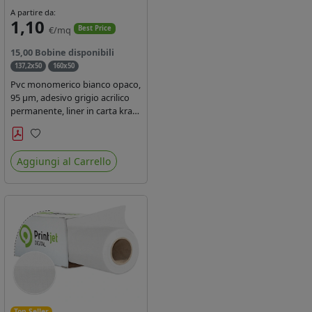
A partire da:
1,10
€/mq
Best Price
15,00 Bobine disponibili
137,2x50
160x50
Pvc monomerico bianco opaco,
95 µm, adesivo grigio acrilico
permanente, liner in carta kraft
siliconata 135gr/mq. Durata 3
anni, certificato FR B1,
Preferiti
conforme al REACH, stampa
Aggiungi al Carrello
con ink solvente, ecosolvente,
uv e latex ( terza generazione)
Top Seller