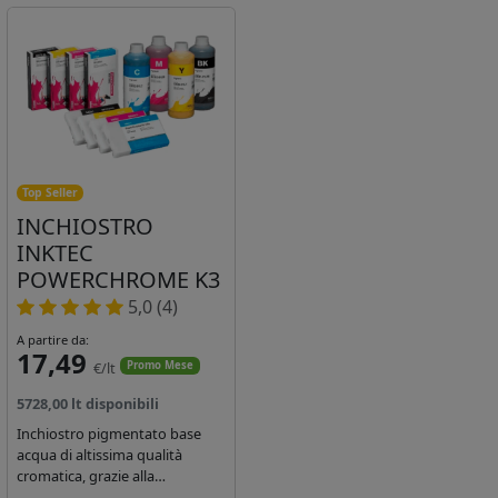
Top Seller
INCHIOSTRO
INKTEC
POWERCHROME K3
5,0 (4)
A partire da:
17,49
€/lt
Promo Mese
5728,00 lt disponibili
Inchiostro pigmentato base
acqua di altissima qualità
cromatica, grazie alla
concentrazione di pigmenti