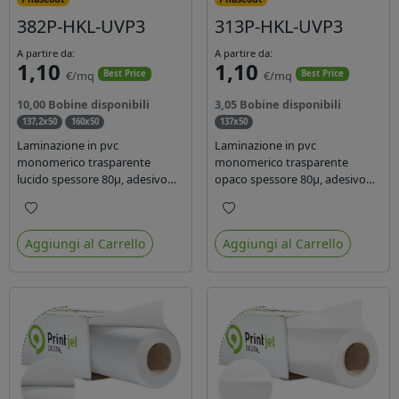
382P-HKL-UVP3
313P-HKL-UVP3
A partire da:
A partire da:
1,10
1,10
€/mq
€/mq
Best Price
Best Price
10,00 Bobine disponibili
3,05 Bobine disponibili
137,2x50
160x50
137x50
Laminazione in pvc
Laminazione in pvc
monomerico trasparente
monomerico trasparente
lucido spessore 80µ, adesivo
opaco spessore 80µ, adesivo
acrilico base acqua
acrilico base acqua permanente
permanente, liner in carta
specifico per ink uv, liner in
Preferiti
Preferiti
glassine siliconata da 72 gr.
carta kraft da 90gr. Durata 3
Aggiungi al Carrello
Aggiungi al Carrello
Durata 3 anni, ideale per
anni, dotata di filtro uv, idonea
laminare stampe con ink
per stampe con inchiostro
solvente, eco-solvente e latex.
ecosolvente, UV e latex.