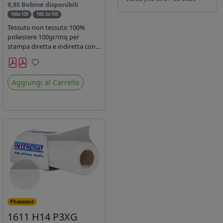
9,85 Bobine disponibili
160x100
106.5x100
Tessuto non tessuto 100%
poliestere 100gr/mq per
stampa diretta e indiretta con
inchiostro sublimatico, latex e
uv.
Preferiti
Aggiungi al Carrello
Phaseout
1611 H14 P3XG