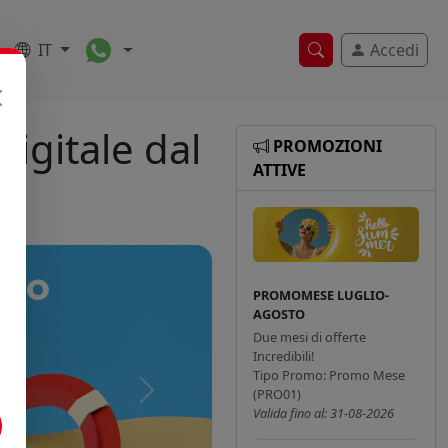
Toggle Dropdown
IT
Accedi
Ricerca veloce
igitale dal
PROMOZIONI
ATTIVE
PROMOMESE LUGLIO-
AGOSTO
Due mesi di offerte
Incredibili!
Tipo Promo: Promo Mese
(PRO01)
Successivo
Valida fino al: 31-08-2026