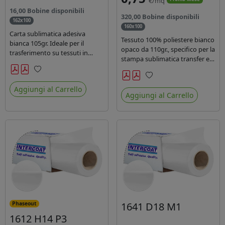
€/mq
16,00 Bobine disponibili
320,00 Bobine disponibili
162x100
160x100
Carta sublimatica adesiva
Tessuto 100% poliestere bianco
bianca 105gr. Ideale per il
opaco da 110gr., specifico per la
trasferimento su tessuti in
stampa sublimatica transfer e
poliestere nel settore
diretta. Ideale per la
sportwear .
realizzazione di stendardi e
Preferiti
Preferiti
bandiere, grazie al passaggio
Aggiungi al Carrello
Aggiungi al Carrello
dell'inchiostro su entrambi i
lati. Dotato di certificato FR B1.
1641 D18 M1
Phaseout
1612 H14 P3