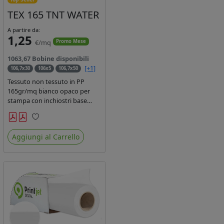
TEX 165 TNT WATER
A partire da:
1,25
€/mq
Promo Mese
1063,67 Bobine disponibili
[+1]
106,7x30
106x5
106,7x50
Tessuto non tessuto in PP
165gr/mq bianco opaco per
stampa con inchiostri base
acqua, latex, uv, ecosolvente.
Finitura a rombi spundbond e
Preferiti
coating superficiale con totale
Aggiungi al Carrello
assenza di peluria. Occhiellabile,
non saldabile. Anima 3' stampa
lato esterno.