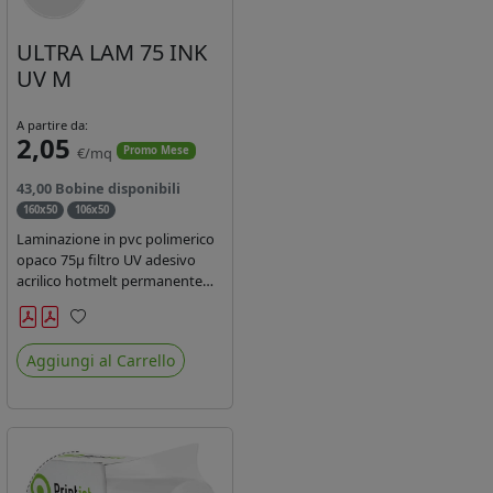
ULTRA LAM 75 INK
UV M
A partire da:
2,05
€/mq
Promo Mese
43,00 Bobine disponibili
160x50
106x50
Laminazione in pvc polimerico
opaco 75µ filtro UV adesivo
acrilico hotmelt permanente
specifico per stampe con
inchiostri UV durata 7 anni
Preferiti
indoor e 5 outdoor. Dotato di
Aggiungi al Carrello
certificato ignifugo Bs1d0.