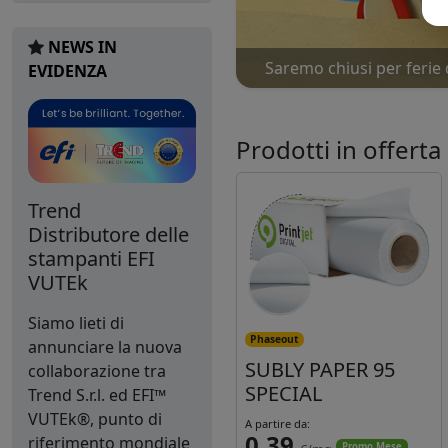
NEWS IN
Saremo chiusi per ferie 
Nu
EVIDENZA
Prodotti in offerta
Trend
Distributore delle
stampanti EFI
VUTEk
Siamo lieti di
Phaseout
annunciare la nuova
SUBLY PAPER 95
collaborazione tra
SPECIAL
Trend S.r.l. ed EFI™
VUTEk®, punto di
A partire da:
0,39
riferimento mondiale
Promo Mese