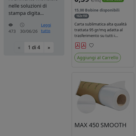
€/mq
nelle soluzioni di
15,00 Bobine disponibili
stampa digita...
162x150
Carta sublimatica alta qualità
Leggi
trattata 95 gr/mq adatta al
tutto
473
30/06/26
trasferimento su tutti i
materiali in poliestere.
«
1
di
4
»
Preferiti
Aggiungi al Carrello
MAX 450 SMOOTH