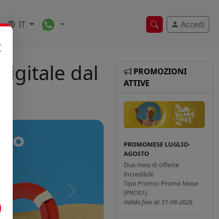
Toggle Dropdown
IT
Accedi
Ricerca veloce
igitale dal
PROMOZIONI
ATTIVE
PROMOMESE LUGLIO-
AGOSTO
Due mesi di offerte
Incredibili!
Tipo Promo: Promo Mese
(PRO01)
Successivo
Valida fino al: 31-08-2026