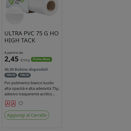
ULTRA PVC 75 G HO
HIGH TACK
A partire da:
2,45
€/mq
Promo Mese
40,00 Bobine disponibili
160x50
106x50
Pvc polimerico bianco lucido
alta opacità e alta adesività 75µ,
adesivo trasparente acrilico
hotmelt permanente, durata 5-
7 anni, liner 140gr PE su
Preferiti
entrambi lati. Prestazioni di alto
Aggiungi al Carrello
livello. Dotato di certificato
ignifugo Bs1d0.