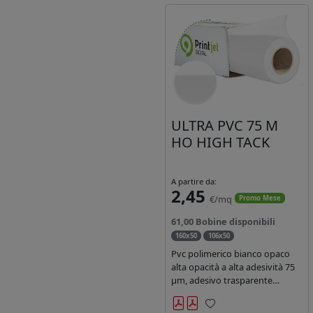
ULTRA PVC 75 M
HO HIGH TACK
A partire da:
2,45
€/mq
Promo Mese
61,00 Bobine disponibili
160x50
106x50
Pvc polimerico bianco opaco
alta opacità a alta adesività 75
µm, adesivo trasparente
acrilico hotmelt permanente,
durata 5-7 anni liner 140gr PE