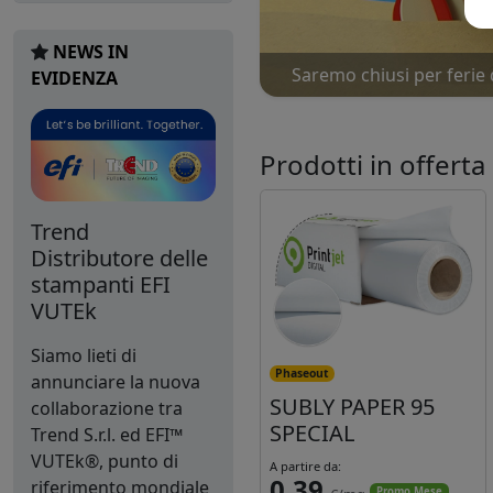
NEWS IN
Saremo chiusi per ferie 
Nu
EVIDENZA
Prodotti in offerta
Trend
Distributore delle
stampanti EFI
VUTEk
Siamo lieti di
Phaseout
annunciare la nuova
SUBLY PAPER 95
collaborazione tra
SPECIAL
Trend S.r.l. ed EFI™
VUTEk®, punto di
A partire da:
0,39
riferimento mondiale
Promo Mese