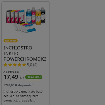
Top Seller
INCHIOSTRO
INKTEC
POWERCHROME K3
5,0 (4)
A partire da:
17,49
€/lt
Promo Mese
5728,00 lt disponibili
Inchiostro pigmentato base
acqua di altissima qualità
cromatica, grazie alla
concentrazione di pigmenti