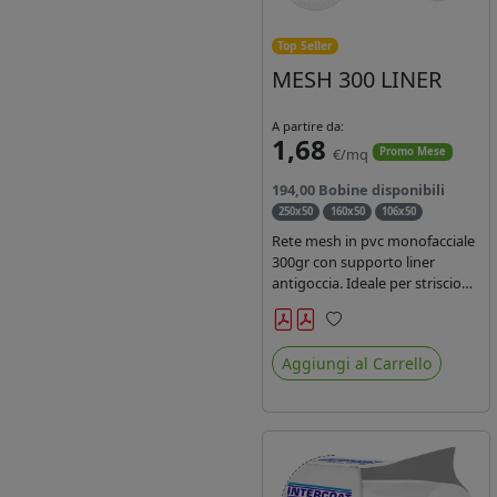
Top Seller
MESH 300 LINER
A partire da:
1,68
€/mq
Promo Mese
194,00 Bobine disponibili
250x50
160x50
106x50
Rete mesh in pvc monofacciale
300gr con supporto liner
antigoccia. Ideale per striscioni
e coperture antivento.
Saldabile, stampabile con
Preferiti
inchiostri solvente,
Aggiungi al Carrello
ecosolvente, uv e latex. Densità
fili 1000x1000 , filato 9x13.