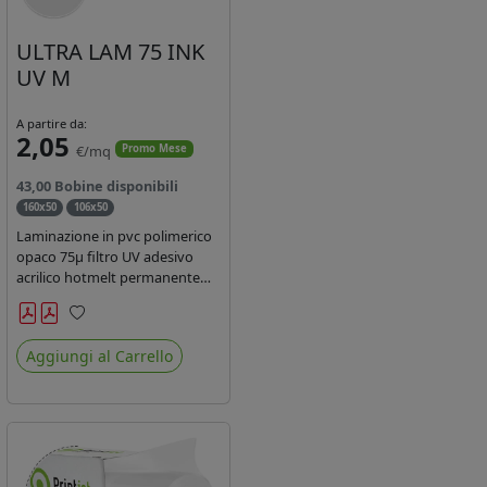
ULTRA LAM 75 INK
UV M
A partire da:
2,05
€/mq
Promo Mese
43,00 Bobine disponibili
160x50
106x50
Laminazione in pvc polimerico
opaco 75µ filtro UV adesivo
acrilico hotmelt permanente
specifico per stampe con
inchiostri UV durata 7 anni
Preferiti
indoor e 5 outdoor. Dotato di
Aggiungi al Carrello
certificato ignifugo Bs1d0.