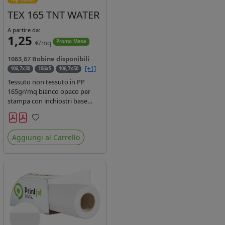
TEX 165 TNT WATER
A partire da:
1,25
€/mq
Promo Mese
1063,67 Bobine disponibili
[+1]
106,7x30
106x5
106,7x50
Tessuto non tessuto in PP
165gr/mq bianco opaco per
stampa con inchiostri base
acqua, latex, uv, ecosolvente.
Finitura a rombi spundbond e
Preferiti
coating superficiale con totale
Aggiungi al Carrello
assenza di peluria. Occhiellabile,
non saldabile. Anima 3' stampa
lato esterno.