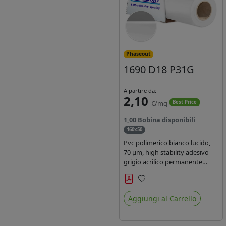
Phaseout
1690 D18 P31G
A partire da:
2,10
€/mq
Best Price
1,00 Bobina disponibili
160x50
Pvc polimerico bianco lucido,
70 µm, high stability adesivo
grigio acrilico permanente
durata 5-7 anni, per stampe
con inchiostri solvente,
Preferiti
ecosolvente, UV e latex.
Aggiungi al Carrello