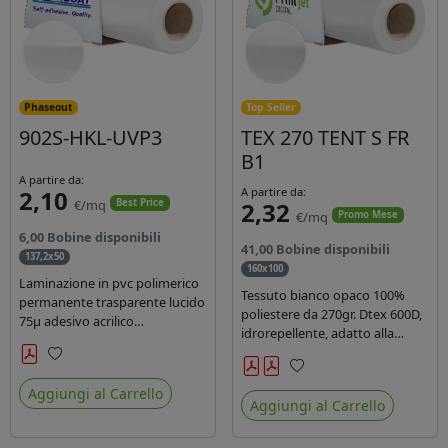
Phaseout
Top Seller
902S-HKL-UVP3
TEX 270 TENT S FR
B1
A partire da:
2,10
A partire da:
€/mq
2,32
Best Price
€/mq
Promo Mese
6,00 Bobine disponibili
41,00 Bobine disponibili
137,2x50
160x100
Laminazione in pvc polimerico
Tessuto bianco opaco 100%
permanente trasparente lucido
poliestere da 270gr. Dtex 600D,
75µ adesivo acrilico
idrorepellente, adatto alla
permanente durata 5 anni con
stampa solvente, ecosolvente,
filtro uv, carta kraft. Ideale per
uv, latex (di terza generazione).
Preferiti
stampe con inchiostro
Preferiti
Ideale per tende ,coperture
Aggiungi al Carrello
ecosolvente, UV e latex.
Aggiungi al Carrello
gazebo, prodotti gonfiabili o
cuscini di arredamento.