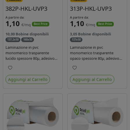
382P-HKL-UVP3
313P-HKL-UVP3
A partire da:
A partire da:
1,10
1,10
€/mq
€/mq
Best Price
Best Price
10,00 Bobine disponibili
3,05 Bobine disponibili
137,2x50
160x50
137x50
Laminazione in pvc
Laminazione in pvc
monomerico trasparente
monomerico trasparente
lucido spessore 80µ, adesivo
opaco spessore 80µ, adesivo
acrilico base acqua
acrilico base acqua permanente
permanente, liner in carta
specifico per ink uv, liner in
Preferiti
Preferiti
glassine siliconata da 72 gr.
carta kraft da 90gr. Durata 3
Aggiungi al Carrello
Aggiungi al Carrello
Durata 3 anni, ideale per
anni, dotata di filtro uv, idonea
laminare stampe con ink
per stampe con inchiostro
solvente, eco-solvente e latex.
ecosolvente, UV e latex.