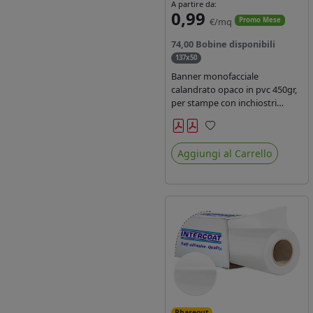
A partire da:
0,99
€/mq
Promo Mese
74,00 Bobine disponibili
137x50
Banner monofacciale
calandrato opaco in pvc 450gr,
per stampe con inchiostri
solvente ed ecosolvente , uv e
latex.
Preferiti
Aggiungi al Carrello
Phaseout