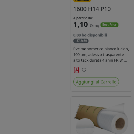
1600 H14 P10
A partire da:
1,10
€/mq
Best Price
0,00 bo disponibili
137,2x50
Pvc monomerico bianco lucido,
100 µm, adesivo trasparente
alto tack durata 4 anni FR B1
REACH per stampa solvente
ecosolvente uv latex, Liner in
Preferiti
carta KRAFT monosiliconata
Aggiungi al Carrello
135gr. brand Intercoat.