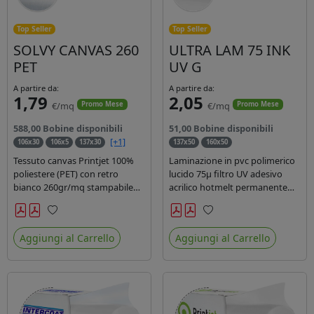
Top Seller
Top Seller
SOLVY CANVAS 260
ULTRA LAM 75 INK
PET
UV G
A partire da:
A partire da:
1,79
2,05
€/mq
€/mq
Promo Mese
Promo Mese
588,00 Bobine disponibili
51,00 Bobine disponibili
[+1]
106x30
106x5
137x30
137x50
160x50
Tessuto canvas Printjet 100%
Laminazione in pvc polimerico
poliestere (PET) con retro
lucido 75µ filtro UV adesivo
bianco 260gr/mq stampabile
acrilico hotmelt permanente
con inchiostri solvente,
specifico per stampe con
ecosolvente, uv e latex.
inchiostri UV durata 7 anni
Preferiti
Preferiti
indoor e 5 outdoor. Dotato di
Aggiungi al Carrello
Aggiungi al Carrello
certificato ignifugo Bs1d0.