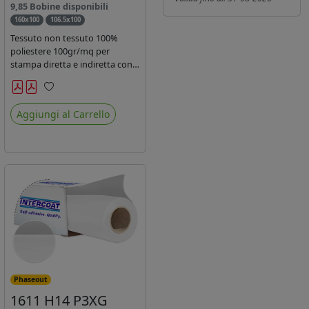
9,85 Bobine disponibili
160x100
106.5x100
Tessuto non tessuto 100%
poliestere 100gr/mq per
stampa diretta e indiretta con
inchiostro sublimatico, latex e
uv.
Preferiti
Aggiungi al Carrello
Phaseout
1611 H14 P3XG