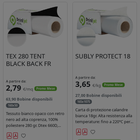
TEX 280 TENT
SUBLY PROTECT 18
BLACK BACK FR
A partire da:
A partire da:
3,65
2,79
€/kg
Promo Mese
€/mq
Promo Mese
27,00 Bobine disponibili
63,90 Bobine disponibili
165x1075
160x50
Carta di protezione calandre
Tessuto bianco opaco con retro
bianca 18gr. Alta resistenza alla
nero ad alta coprenza, 100%
temperature: fino a 220°C per
poliestere 280 gr. Dtex 660D,
40 secondi. Lunghezza 1075
idrorepellente, adatto alla
mtl, peso kg 35, diam. 20cm.
stampa sublimatica indiretta.
Preferiti