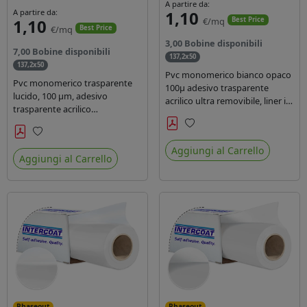
A partire da:
A partire da:
1,10
1,10
€/mq
Best Price
€/mq
Best Price
3,00 Bobine disponibili
7,00 Bobine disponibili
137,2x50
137,2x50
Pvc monomerico bianco opaco
Pvc monomerico trasparente
100µ adesivo trasparente
lucido, 100 µm, adesivo
acrilico ultra removibile, liner in
trasparente acrilico
carta kraft da 140gr/mq. Durata
permanente durata 3 anni, liner
3 anni. Dotato di certificato FR
in carta kraft monosiliconata da
Preferiti
B1 e conforme alla normativa
Preferiti
135 gr, REACH compliant per
Aggiungi al Carrello
REACH.
Aggiungi al Carrello
stampa con inchiostri solvente
ecosolvente uv latex.
Phaseout
Phaseout