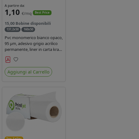
A partire da:
1,10
€/mq
Best Price
15,00 Bobine disponibili
137,2x50
160x50
Pvc monomerico bianco opaco,
95 µm, adesivo grigio acrilico
permanente, liner in carta kraft
siliconata 135gr/mq. Durata 3
anni, certificato FR B1,
Preferiti
conforme al REACH, stampa
Aggiungi al Carrello
con ink solvente, ecosolvente,
uv e latex ( terza generazione)
Top Seller