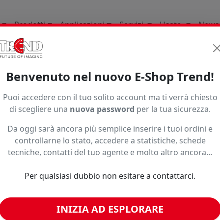
Prodotti
Applicazioni
Servizi
Usato
News
Supporti per la stampa d
Benvenuto nel nuovo E-Shop Trend!
1997
Puoi accedere con il tuo solito account ma ti verrà chiesto
di scegliere una
nuova password
per la tua sicurezza.
Da oggi sarà ancora più semplice inserire i tuoi ordini e
controllarne lo stato, accedere a statistiche, schede
tecniche, contatti del tuo agente e molto altro ancora...
Per qualsiasi dubbio non esitare a contattarci.
INIZIA AD ESPLORARE