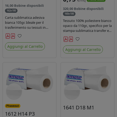
€/mq
16,00 Bobine disponibili
320,00 Bobine disponibili
162x100
160x100
Carta sublimatica adesiva
Tessuto 100% poliestere bianco
bianca 105gr. Ideale per il
opaco da 110gr., specifico per la
trasferimento su tessuti in
stampa sublimatica transfer e
poliestere nel settore
diretta. Ideale per la
sportwear .
realizzazione di stendardi e
Preferiti
Preferiti
bandiere, grazie al passaggio
Aggiungi al Carrello
Aggiungi al Carrello
dell'inchiostro su entrambi i
lati. Dotato di certificato FR B1.
1641 D18 M1
Phaseout
1612 H14 P3