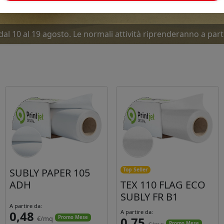
dal 10 al 19 agosto. Le normali attività riprenderanno a part
ove offerte Luglio-Agosto... Due mesi caldissimi. Approfitta
SUBLY PAPER 105
Top Seller
ADH
TEX 110 FLAG ECO
SUBLY FR B1
A partire da:
0,48
A partire da:
€/mq
0,75
Promo Mese
Promo Mese