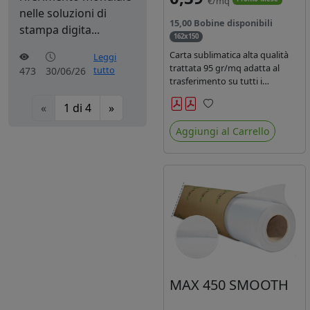
€/mq
nelle soluzioni di
15,00 Bobine disponibili
stampa digita...
162x150
Carta sublimatica alta qualità
Leggi
trattata 95 gr/mq adatta al
tutto
473
30/06/26
trasferimento su tutti i
materiali in poliestere.
«
1
di
4
»
Preferiti
Aggiungi al Carrello
MAX 450 SMOOTH