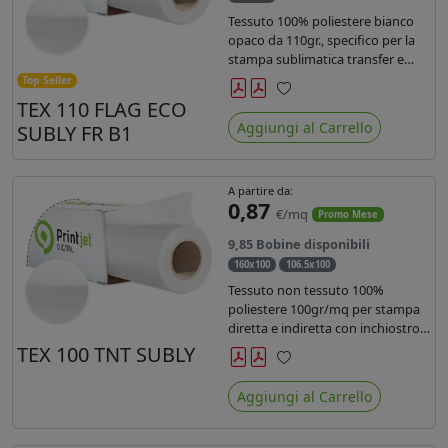
Tessuto 100% poliestere bianco
opaco da 110gr., specifico per la
stampa sublimatica transfer e
diretta. Ideale per la realizzazione
Top Seller
di stendardi e bandiere, grazie al
TEX 110 FLAG ECO
Preferiti
passaggio dell'inchiostro su
Aggiungi al Carrello
SUBLY FR B1
entrambi i lati. Dotato di
certificato FR B1.
A partire da:
0,87
€/mq
Promo Mese
9,85 Bobine disponibili
160x100
106.5x100
Tessuto non tessuto 100%
poliestere 100gr/mq per stampa
diretta e indiretta con inchiostro
sublimatico, latex e uv.
TEX 100 TNT SUBLY
Preferiti
Aggiungi al Carrello