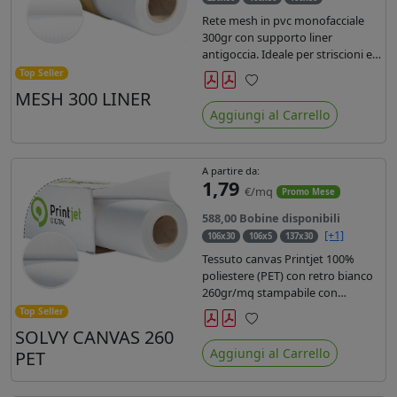
Rete mesh in pvc monofacciale
300gr con supporto liner
antigoccia. Ideale per striscioni e
coperture antivento. Saldabile,
Top Seller
stampabile con inchiostri
MESH 300 LINER
Preferiti
solvente, ecosolvente, uv e latex.
Aggiungi al Carrello
Densità fili 1000x1000 , filato 9x13.
A partire da:
1,79
€/mq
Promo Mese
588,00 Bobine disponibili
[+1]
106x30
106x5
137x30
Tessuto canvas Printjet 100%
poliestere (PET) con retro bianco
260gr/mq stampabile con
inchiostri solvente, ecosolvente,
Top Seller
uv e latex.
SOLVY CANVAS 260
Preferiti
Aggiungi al Carrello
PET