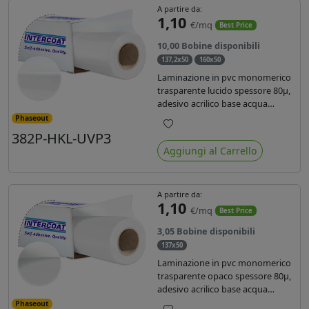
A partire da:
1,10
€/mq
Best Price
10,00 Bobine disponibili
137,2x50
160x50
Laminazione in pvc monomerico
trasparente lucido spessore 80µ,
adesivo acrilico base acqua
permanente, liner in carta
Phaseout
glassine siliconata da 72 gr. Durata
382P-HKL-UVP3
Preferiti
3 anni, ideale per laminare stampe
Aggiungi al Carrello
con ink solvente, eco-solvente e
latex.
A partire da:
1,10
€/mq
Best Price
3,05 Bobine disponibili
137x50
Laminazione in pvc monomerico
trasparente opaco spessore 80µ,
adesivo acrilico base acqua
permanente specifico per ink uv,
Phaseout