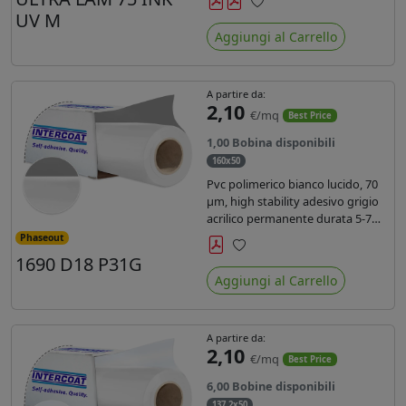
inchiostri UV durata 7 anni indoor
UV M
Preferiti
e 5 outdoor. Dotato di certificato
Aggiungi al Carrello
ignifugo Bs1d0.
A partire da:
2,10
€/mq
Best Price
1,00 Bobina disponibili
160x50
Pvc polimerico bianco lucido, 70
µm, high stability adesivo grigio
acrilico permanente durata 5-7
anni, per stampe con inchiostri
Phaseout
solvente, ecosolvente, UV e latex.
1690 D18 P31G
Preferiti
Aggiungi al Carrello
A partire da:
2,10
€/mq
Best Price
6,00 Bobine disponibili
137,2x50