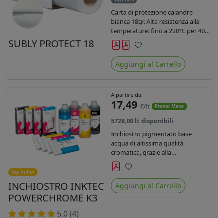
Carta di protezione calandre
bianca 18gr. Alta resistenza alla
temperature: fino a 220°C per 40
secondi. Lunghezza 1075 mtl,
SUBLY PROTECT 18
peso kg 35, diam. 20cm.
Preferiti
Aggiungi al Carrello
A partire da:
17,49
€/lt
Promo Mese
5728,00 lt disponibili
Inchiostro pigmentato base
acqua di altissima qualità
cromatica, grazie alla
concentrazione di pigmenti
permette di realizzare stampe di
Top Seller
Preferiti
altissima qualità e ridurre la curva
INCHIOSTRO INKTEC
Aggiungi al Carrello
colore fino ad un 20 % rispetto
POWERCHROME K3
agli inchiostri presenti sul
mercato.
5,0 (4)