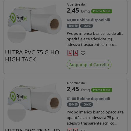
A partire da:
2,45
€/mq
Promo Mese
40,00 Bobine disponibili
160x50
106x50
Pvc polimerico bianco lucido alta
opacità e alta adesività 75µ,
adesivo trasparente acrilico
hotmelt permanente, durata 5-7
ULTRA PVC 75 G HO
anni, liner 140gr PE su entrambi
HIGH TACK
Preferiti
lati. Prestazioni di alto livello.
Aggiungi al Carrello
Dotato di certificato ignifugo
Bs1d0.
A partire da:
2,45
€/mq
Promo Mese
61,00 Bobine disponibili
160x50
106x50
Pvc polimerico bianco opaco alta
opacità a alta adesività 75 µm,
adesivo trasparente acrilico
hotmelt permanente, durata 5-7
ULTRA PVC 75 M HO