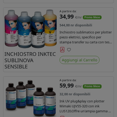
A partire da:
34,99
€/nr
Promo Mese
544,00 nr disponibili
Inchiostro sublimatico per plotter
piezo elettrici, specifico per
stampa transfer su carta con teste
Epson EPS3200, 5113, dx4 e dx5.
Ecologico, conforme alla
INCHIOSTRO INKTEC
Preferiti
normativa Reach e Oeko-Tex.
SUBLINOVA
Aggiungi al Carrello
SENSIBLE
A partire da:
59,99
€/nr
Promo Mese
32,00 nr disponibili
Ink UV plug&play con plotter
Mimaki UJV55-320 con ink
LUS120.Offre un'ampia gamma di
colori,una maggiore densità e un