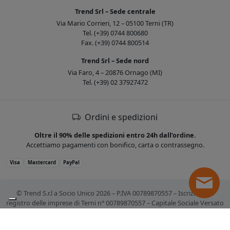
Trend Srl – Sede centrale
Via Mario Corrieri, 12 – 05100 Terni (TR)
Tel. (+39) 0744 800680
Fax. (+39) 0744 800514
Trend Srl – Sede nord
Via Faro, 4 – 20876 Ornago (MI)
Tel. (+39) 02 37927472
Ordini e spedizioni
Oltre il 90% delle spedizioni entro 24h dall’ordine.
Accettiamo pagamenti con bonifico, carta o contrassegno.
Visa
Mastercard
PayPal
© Trend S.r.l a Socio Unico 2026 – P.IVA 00789870557 – Iscrizione al
registro delle imprese di Terni n° 00789870557 – Capitale Sociale Versato
€ 10.400,00. Tutti i marchi citati sono registrati. Tutti i prezzi sono IVA
esclusa.