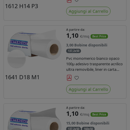
monosiliconata da 135 gr, REACH
1612 H14 P3
Preferiti
compliant per stampa con
Aggiungi al Carrello
inchiostri solvente ecosolvente uv
latex.
A partire da:
1,10
€/mq
Best Price
3,00 Bobine disponibili
137,2x50
Pvc monomerico bianco opaco
100µ adesivo trasparente acrilico
ultra removibile, liner in carta
kraft da 140gr/mq. Durata 3 anni.
1641 D18 M1
Dotato di certificato FR B1 e
Preferiti
conforme alla normativa REACH.
Aggiungi al Carrello
A partire da:
1,10
€/mq
Best Price
15,00 Bobine disponibili
137,2x50
160x50