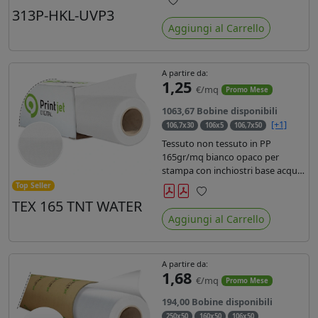
liner in carta kraft da 90gr. Durata
313P-HKL-UVP3
Preferiti
3 anni, dotata di filtro uv, idonea
Aggiungi al Carrello
per stampe con inchiostro
ecosolvente, UV e latex.
A partire da:
1,25
€/mq
Promo Mese
1063,67 Bobine disponibili
[+1]
106,7x30
106x5
106,7x50
Tessuto non tessuto in PP
165gr/mq bianco opaco per
stampa con inchiostri base acqua,
latex, uv, ecosolvente. Finitura a
Top Seller
rombi spundbond e coating
TEX 165 TNT WATER
Preferiti
superficiale con totale assenza di
Aggiungi al Carrello
peluria. Occhiellabile, non
saldabile. Anima 3' stampa lato
esterno.
A partire da:
1,68
€/mq
Promo Mese
194,00 Bobine disponibili
250x50
160x50
106x50