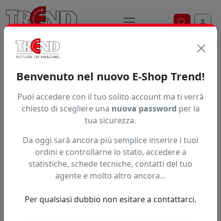
Ricerca ve
Trend S.r.l.
Supporti per la
Benvenuto nel nuovo E-Shop Trend!
stampa digitale dal 1997
Puoi accedere con il tuo solito account ma ti verrà
chiesto di scegliere una
nuova password
per la
tua sicurezza.
Da oggi sarà ancora più semplice inserire i tuoi
ordini e controllarne lo stato, accedere a
statistiche, schede tecniche, contatti del tuo
agente e molto altro ancora...
Per qualsiasi dubbio non esitare a contattarci.
Precedente
Succe