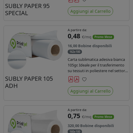
SUBLY PAPER 95
Preferiti
Aggiungi al Carrello
SPECIAL
A partire da:
0,48
€/mq
Promo Mese
16,00 Bobine disponibili
162x100
Carta sublimatica adesiva bianca
105gr. Ideale per il trasferimento
su tessuti in poliestere nel settore
sportwear .
SUBLY PAPER 105
ADH
Preferiti
Aggiungi al Carrello
A partire da:
0,75
€/mq
Promo Mese
320,00 Bobine disponibili
160x100