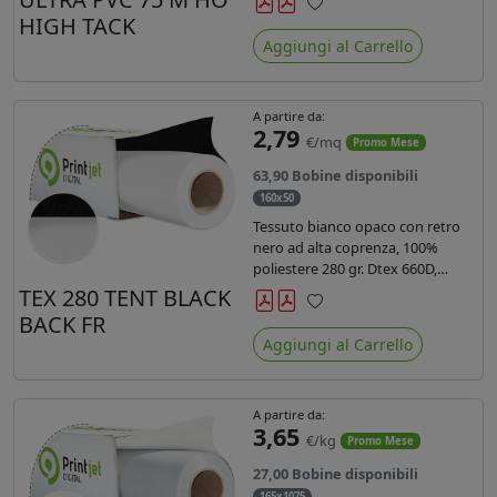
anni liner 140gr PE su entrambi
HIGH TACK
Preferiti
lati. Dotato di certificato ignifugo
Aggiungi al Carrello
Bs1d0.
A partire da:
2,79
€/mq
Promo Mese
63,90 Bobine disponibili
160x50
Tessuto bianco opaco con retro
nero ad alta coprenza, 100%
poliestere 280 gr. Dtex 660D,
idrorepellente, adatto alla stampa
TEX 280 TENT BLACK
sublimatica indiretta. Ideale per
BACK FR
Preferiti
tende ,coperture gazebo, prodotti
Aggiungi al Carrello
gonfiabili o cuscini di
arredamento.
A partire da:
3,65
€/kg
Promo Mese
27,00 Bobine disponibili
165x1075