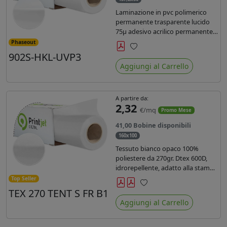
Laminazione in pvc polimerico
permanente trasparente lucido
75µ adesivo acrilico permanente
durata 5 anni con filtro uv, carta
Phaseout
kraft. Ideale per stampe con
902S-HKL-UVP3
Preferiti
inchiostro ecosolvente, UV e latex.
Aggiungi al Carrello
A partire da:
2,32
€/mq
Promo Mese
41,00 Bobine disponibili
160x100
Tessuto bianco opaco 100%
poliestere da 270gr. Dtex 600D,
idrorepellente, adatto alla stampa
solvente, ecosolvente, uv, latex (di
Top Seller
terza generazione). Ideale per
TEX 270 TENT S FR B1
Preferiti
tende ,coperture gazebo, prodotti
Aggiungi al Carrello
gonfiabili o cuscini di
arredamento.