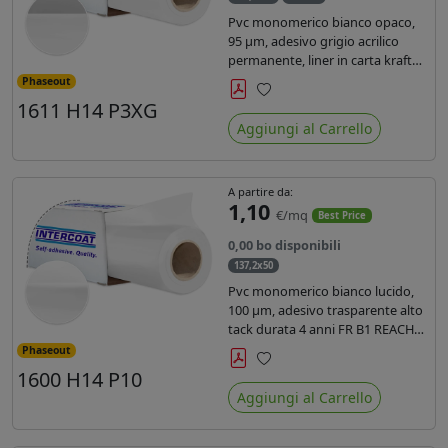
Pvc monomerico bianco opaco,
95 µm, adesivo grigio acrilico
permanente, liner in carta kraft
siliconata 135gr/mq. Durata 3
Phaseout
anni, certificato FR B1, conforme
1611 H14 P3XG
Preferiti
al REACH, stampa con ink
Aggiungi al Carrello
solvente, ecosolvente, uv e latex (
terza generazione)
A partire da:
1,10
€/mq
Best Price
0,00 bo disponibili
137,2x50
Pvc monomerico bianco lucido,
100 µm, adesivo trasparente alto
tack durata 4 anni FR B1 REACH
per stampa solvente ecosolvente
Phaseout
uv latex, Liner in carta KRAFT
1600 H14 P10
Preferiti
monosiliconata 135gr. brand
Aggiungi al Carrello
Intercoat.