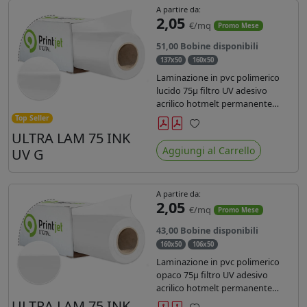
A partire da:
2,05
€/mq
Promo Mese
51,00 Bobine disponibili
137x50
160x50
Laminazione in pvc polimerico
lucido 75µ filtro UV adesivo
acrilico hotmelt permanente
specifico per stampe con
Top Seller
inchiostri UV durata 7 anni indoor
ULTRA LAM 75 INK
Preferiti
e 5 outdoor. Dotato di certificato
Aggiungi al Carrello
UV G
ignifugo Bs1d0.
A partire da:
2,05
€/mq
Promo Mese
43,00 Bobine disponibili
160x50
106x50
Laminazione in pvc polimerico
opaco 75µ filtro UV adesivo
acrilico hotmelt permanente
specifico per stampe con
ULTRA LAM 75 INK