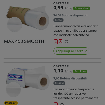
A partire da:
0,99
€/mq
Promo Mese
74,00 Bobine disponibili
137x50
Banner monofacciale calandrato
opaco in pvc 450gr, per stampe
con inchiostri solvente ed
ecosolvente , uv e latex.
MAX 450 SMOOTH
Preferiti
Aggiungi al Carrello
A partire da:
1,10
€/mq
Best Price
7,00 Bobine disponibili
137,2x50
Pvc monomerico trasparente
lucido, 100 µm, adesivo
trasparente acrilico permanente
durata 3 anni, liner in carta kraft
Phaseout