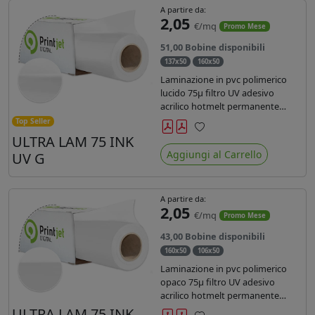
A partire da:
2,05
€/mq
Promo Mese
51,00 Bobine disponibili
137x50
160x50
Laminazione in pvc polimerico
lucido 75µ filtro UV adesivo
acrilico hotmelt permanente
specifico per stampe con
Top Seller
inchiostri UV durata 7 anni indoor
ULTRA LAM 75 INK
Preferiti
e 5 outdoor. Dotato di certificato
Aggiungi al Carrello
UV G
ignifugo Bs1d0.
A partire da:
2,05
€/mq
Promo Mese
43,00 Bobine disponibili
160x50
106x50
Laminazione in pvc polimerico
opaco 75µ filtro UV adesivo
acrilico hotmelt permanente
specifico per stampe con
ULTRA LAM 75 INK