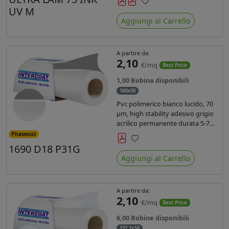
inchiostri UV durata 7 anni indoor
UV M
Preferiti
e 5 outdoor. Dotato di certificato
Aggiungi al Carrello
ignifugo Bs1d0.
A partire da:
2,10
€/mq
Best Price
1,00 Bobina disponibili
160x50
Pvc polimerico bianco lucido, 70
µm, high stability adesivo grigio
acrilico permanente durata 5-7
anni, per stampe con inchiostri
Phaseout
solvente, ecosolvente, UV e latex.
1690 D18 P31G
Preferiti
Aggiungi al Carrello
A partire da:
2,10
€/mq
Best Price
6,00 Bobine disponibili
137,2x50