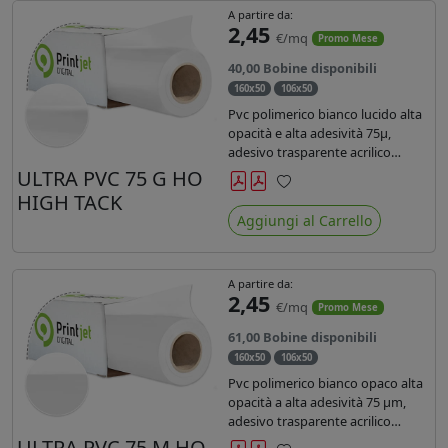
A partire da:
2,45
€/mq
Promo Mese
40,00 Bobine disponibili
160x50
106x50
Pvc polimerico bianco lucido alta
opacità e alta adesività 75µ,
adesivo trasparente acrilico
hotmelt permanente, durata 5-7
ULTRA PVC 75 G HO
anni, liner 140gr PE su entrambi
HIGH TACK
Preferiti
lati. Prestazioni di alto livello.
Aggiungi al Carrello
Dotato di certificato ignifugo
Bs1d0.
A partire da:
2,45
€/mq
Promo Mese
61,00 Bobine disponibili
160x50
106x50
Pvc polimerico bianco opaco alta
opacità a alta adesività 75 µm,
adesivo trasparente acrilico
hotmelt permanente, durata 5-7
ULTRA PVC 75 M HO