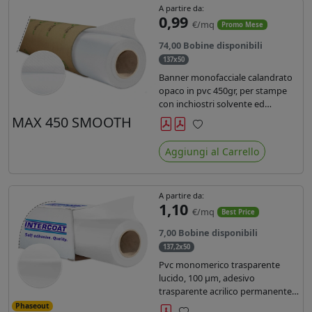
A partire da:
0,99
€/mq
Promo Mese
74,00 Bobine disponibili
137x50
Banner monofacciale calandrato
opaco in pvc 450gr, per stampe
con inchiostri solvente ed
ecosolvente , uv e latex.
MAX 450 SMOOTH
Preferiti
Aggiungi al Carrello
A partire da:
1,10
€/mq
Best Price
7,00 Bobine disponibili
137,2x50
Pvc monomerico trasparente
lucido, 100 µm, adesivo
trasparente acrilico permanente
durata 3 anni, liner in carta kraft
Phaseout