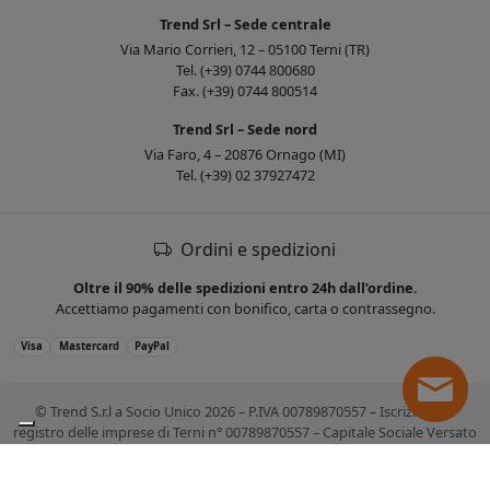
Trend Srl – Sede centrale
Via Mario Corrieri, 12 – 05100 Terni (TR)
Tel. (+39) 0744 800680
Fax. (+39) 0744 800514
Trend Srl – Sede nord
Via Faro, 4 – 20876 Ornago (MI)
Tel. (+39) 02 37927472
Ordini e spedizioni
Oltre il 90% delle spedizioni entro 24h dall’ordine.
Accettiamo pagamenti con bonifico, carta o contrassegno.
Visa
Mastercard
PayPal
© Trend S.r.l a Socio Unico 2026 – P.IVA 00789870557 – Iscrizione al
registro delle imprese di Terni n° 00789870557 – Capitale Sociale Versato
€ 10.400,00. Tutti i marchi citati sono registrati. Tutti i prezzi sono IVA
esclusa.