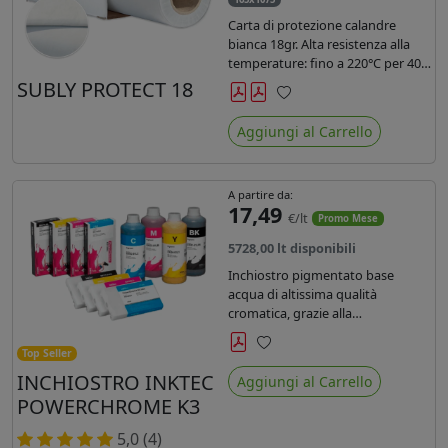
Carta di protezione calandre
bianca 18gr. Alta resistenza alla
temperature: fino a 220°C per 40
secondi. Lunghezza 1075 mtl,
SUBLY PROTECT 18
peso kg 35, diam. 20cm.
Preferiti
Aggiungi al Carrello
A partire da:
17,49
€/lt
Promo Mese
5728,00 lt disponibili
Inchiostro pigmentato base
acqua di altissima qualità
cromatica, grazie alla
concentrazione di pigmenti
permette di realizzare stampe di
Top Seller
Preferiti
altissima qualità e ridurre la curva
INCHIOSTRO INKTEC
Aggiungi al Carrello
colore fino ad un 20 % rispetto
POWERCHROME K3
agli inchiostri presenti sul
mercato.
5,0 (4)