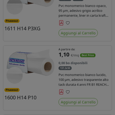
Pvc monomerico bianco opaco,
95 µm, adesivo grigio acrilico
permanente, liner in carta kraft
siliconata 135gr/mq. Durata 3
Phaseout
anni, certificato FR B1, conforme
1611 H14 P3XG
Preferiti
al REACH, stampa con ink
Aggiungi al Carrello
solvente, ecosolvente, uv e latex (
terza generazione)
A partire da:
1,10
€/mq
Best Price
0,00 bo disponibili
137,2x50
Pvc monomerico bianco lucido,
100 µm, adesivo trasparente alto
tack durata 4 anni FR B1 REACH
per stampa solvente ecosolvente
Phaseout
uv latex, Liner in carta KRAFT
1600 H14 P10
Preferiti
monosiliconata 135gr. brand
Aggiungi al Carrello
Intercoat.