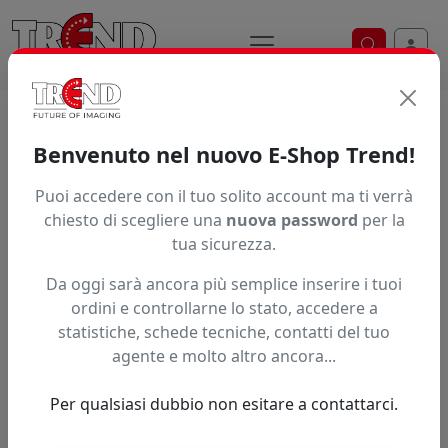
Ricerca ve
Trend S.r.l.
Supporti per la
Benvenuto nel nuovo E-Shop Trend!
stampa digitale dal 1997
Puoi accedere con il tuo solito account ma ti verrà
chiesto di scegliere una
nuova password
per la
tua sicurezza.
Da oggi sarà ancora più semplice inserire i tuoi
ordini e controllarne lo stato, accedere a
statistiche, schede tecniche, contatti del tuo
agente e molto altro ancora...
Per qualsiasi dubbio non esitare a contattarci.
Precedente
Succe