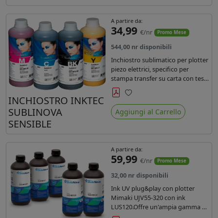
A partire da:
34,99
€/nr
Promo Mese
544,00 nr disponibili
Inchiostro sublimatico per plotter
piezo elettrici, specifico per
stampa transfer su carta con teste
Epson EPS3200, 5113, dx4 e dx5.
Ecologico, conforme alla
INCHIOSTRO INKTEC
Preferiti
normativa Reach e Oeko-Tex.
SUBLINOVA
Aggiungi al Carrello
SENSIBLE
A partire da:
59,99
€/nr
Promo Mese
32,00 nr disponibili
Ink UV plug&play con plotter
Mimaki UJV55-320 con ink
LUS120.Offre un'ampia gamma di
colori,una maggiore densità e un