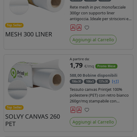
Rete mesh in pvc monofacciale
300gr con supporto liner
antigoccia. Ideale per striscioni e
coperture antivento. Saldabile,
Top Seller
stampabile con inchiostri
MESH 300 LINER
Preferiti
solvente, ecosolvente, uv e latex.
Aggiungi al Carrello
Densità fili 1000x1000 , filato 9x13.
A partire da:
1,79
€/mq
Promo Mese
588,00 Bobine disponibili
[+1]
106x30
106x5
137x30
Tessuto canvas Printjet 100%
poliestere (PET) con retro bianco
260gr/mq stampabile con
inchiostri solvente, ecosolvente,
Top Seller
uv e latex.
SOLVY CANVAS 260
Preferiti
Aggiungi al Carrello
PET