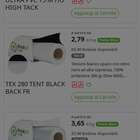
anni liner 140gr PE su entrambi
HIGH TACK
Preferiti
lati. Dotato di certificato ignifugo
Aggiungi al Carrello
Bs1d0.
A partire da:
2,79
€/mq
Promo Mese
63,90 Bobine disponibili
160x50
Tessuto bianco opaco con retro
nero ad alta coprenza, 100%
poliestere 280 gr. Dtex 660D,
idrorepellente, adatto alla stampa
TEX 280 TENT BLACK
sublimatica indiretta. Ideale per
BACK FR
Preferiti
tende ,coperture gazebo, prodotti
Aggiungi al Carrello
gonfiabili o cuscini di
arredamento.
A partire da:
3,65
€/kg
Promo Mese
27,00 Bobine disponibili
165x1075