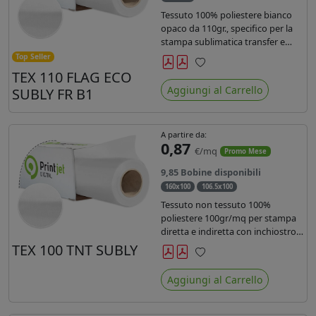
Tessuto 100% poliestere bianco
opaco da 110gr., specifico per la
stampa sublimatica transfer e
diretta. Ideale per la realizzazione
Top Seller
di stendardi e bandiere, grazie al
TEX 110 FLAG ECO
Preferiti
passaggio dell'inchiostro su
Aggiungi al Carrello
SUBLY FR B1
entrambi i lati. Dotato di
certificato FR B1.
A partire da:
0,87
€/mq
Promo Mese
9,85 Bobine disponibili
160x100
106.5x100
Tessuto non tessuto 100%
poliestere 100gr/mq per stampa
diretta e indiretta con inchiostro
sublimatico, latex e uv.
TEX 100 TNT SUBLY
Preferiti
Aggiungi al Carrello