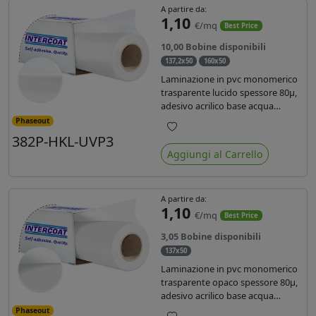
A partire da:
1,10
€/mq
Best Price
10,00 Bobine disponibili
137,2x50
160x50
Laminazione in pvc monomerico
trasparente lucido spessore 80µ,
adesivo acrilico base acqua
permanente, liner in carta
Phaseout
glassine siliconata da 72 gr. Durata
382P-HKL-UVP3
Preferiti
3 anni, ideale per laminare stampe
Aggiungi al Carrello
con ink solvente, eco-solvente e
latex.
A partire da:
1,10
€/mq
Best Price
3,05 Bobine disponibili
137x50
Laminazione in pvc monomerico
trasparente opaco spessore 80µ,
adesivo acrilico base acqua
permanente specifico per ink uv,
Phaseout