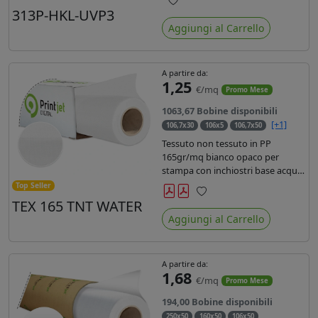
liner in carta kraft da 90gr. Durata
313P-HKL-UVP3
Preferiti
3 anni, dotata di filtro uv, idonea
Aggiungi al Carrello
per stampe con inchiostro
ecosolvente, UV e latex.
A partire da:
1,25
€/mq
Promo Mese
1063,67 Bobine disponibili
[+1]
106,7x30
106x5
106,7x50
Tessuto non tessuto in PP
165gr/mq bianco opaco per
stampa con inchiostri base acqua,
latex, uv, ecosolvente. Finitura a
Top Seller
rombi spundbond e coating
TEX 165 TNT WATER
Preferiti
superficiale con totale assenza di
Aggiungi al Carrello
peluria. Occhiellabile, non
saldabile. Anima 3' stampa lato
esterno.
A partire da:
1,68
€/mq
Promo Mese
194,00 Bobine disponibili
250x50
160x50
106x50