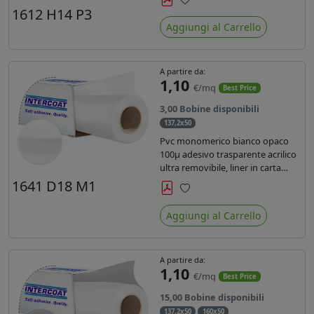
monosiliconata da 135 gr, REACH
1612 H14 P3
Preferiti
compliant per stampa con
Aggiungi al Carrello
inchiostri solvente ecosolvente uv
latex.
A partire da:
1,10
€/mq
Best Price
3,00 Bobine disponibili
137,2x50
Pvc monomerico bianco opaco
100µ adesivo trasparente acrilico
ultra removibile, liner in carta
kraft da 140gr/mq. Durata 3 anni.
1641 D18 M1
Dotato di certificato FR B1 e
Preferiti
conforme alla normativa REACH.
Aggiungi al Carrello
A partire da:
1,10
€/mq
Best Price
15,00 Bobine disponibili
137,2x50
160x50