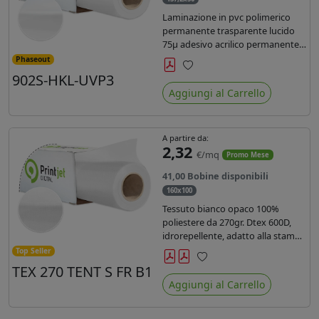
Laminazione in pvc polimerico
permanente trasparente lucido
75µ adesivo acrilico permanente
durata 5 anni con filtro uv, carta
Phaseout
kraft. Ideale per stampe con
902S-HKL-UVP3
Preferiti
inchiostro ecosolvente, UV e latex.
Aggiungi al Carrello
A partire da:
2,32
€/mq
Promo Mese
41,00 Bobine disponibili
160x100
Tessuto bianco opaco 100%
poliestere da 270gr. Dtex 600D,
idrorepellente, adatto alla stampa
solvente, ecosolvente, uv, latex (di
Top Seller
terza generazione). Ideale per
TEX 270 TENT S FR B1
Preferiti
tende ,coperture gazebo, prodotti
Aggiungi al Carrello
gonfiabili o cuscini di
arredamento.