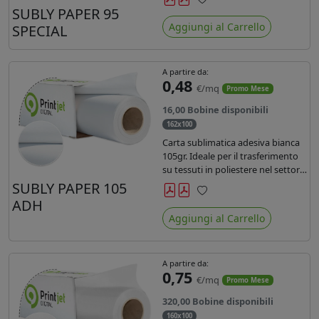
SUBLY PAPER 95
Preferiti
Aggiungi al Carrello
SPECIAL
A partire da:
0,48
€/mq
Promo Mese
16,00 Bobine disponibili
162x100
Carta sublimatica adesiva bianca
105gr. Ideale per il trasferimento
su tessuti in poliestere nel settore
sportwear .
SUBLY PAPER 105
ADH
Preferiti
Aggiungi al Carrello
A partire da:
0,75
€/mq
Promo Mese
320,00 Bobine disponibili
160x100