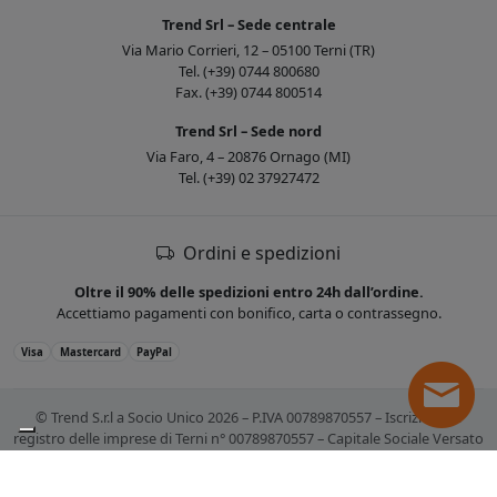
Trend Srl – Sede centrale
Via Mario Corrieri, 12 – 05100 Terni (TR)
Tel. (+39) 0744 800680
Fax. (+39) 0744 800514
Trend Srl – Sede nord
Via Faro, 4 – 20876 Ornago (MI)
Tel. (+39) 02 37927472
Ordini e spedizioni
Oltre il 90% delle spedizioni entro 24h dall’ordine.
Accettiamo pagamenti con bonifico, carta o contrassegno.
Visa
Mastercard
PayPal
© Trend S.r.l a Socio Unico 2026 – P.IVA 00789870557 – Iscrizione al
registro delle imprese di Terni n° 00789870557 – Capitale Sociale Versato
€ 10.400,00. Tutti i marchi citati sono registrati. Tutti i prezzi sono IVA
esclusa.