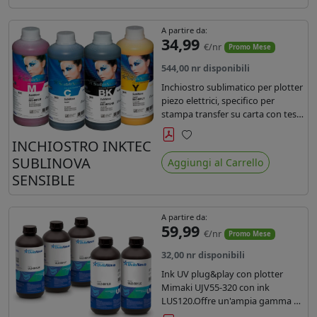
A partire da:
34,99
€/nr
Promo Mese
544,00 nr disponibili
Inchiostro sublimatico per plotter
piezo elettrici, specifico per
stampa transfer su carta con teste
Epson EPS3200, 5113, dx4 e dx5.
Ecologico, conforme alla
INCHIOSTRO INKTEC
Preferiti
normativa Reach e Oeko-Tex.
SUBLINOVA
Aggiungi al Carrello
SENSIBLE
A partire da:
59,99
€/nr
Promo Mese
32,00 nr disponibili
Ink UV plug&play con plotter
Mimaki UJV55-320 con ink
LUS120.Offre un'ampia gamma di
colori,una maggiore densità e un