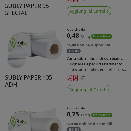
SUBLY PAPER 95
Preferiti
Aggiungi al Carrello
SPECIAL
A partire da:
0,48
€/mq
Promo Mese
16,00 Bobine disponibili
162x100
Carta sublimatica adesiva bianca
105gr. Ideale per il trasferimento
su tessuti in poliestere nel settore
sportwear .
SUBLY PAPER 105
ADH
Preferiti
Aggiungi al Carrello
A partire da:
0,75
€/mq
Promo Mese
320,00 Bobine disponibili
160x100