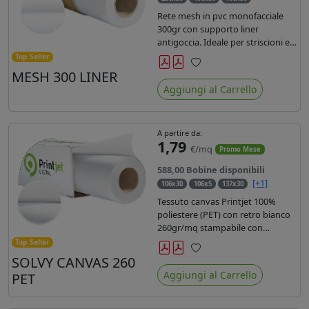
Rete mesh in pvc monofacciale
300gr con supporto liner
antigoccia. Ideale per striscioni e
coperture antivento. Saldabile,
Top Seller
stampabile con inchiostri
MESH 300 LINER
Preferiti
solvente, ecosolvente, uv e latex.
Aggiungi al Carrello
Densità fili 1000x1000 , filato 9x13.
A partire da:
1,79
€/mq
Promo Mese
588,00 Bobine disponibili
[+1]
106x30
106x5
137x30
Tessuto canvas Printjet 100%
poliestere (PET) con retro bianco
260gr/mq stampabile con
inchiostri solvente, ecosolvente,
Top Seller
uv e latex.
SOLVY CANVAS 260
Preferiti
Aggiungi al Carrello
PET