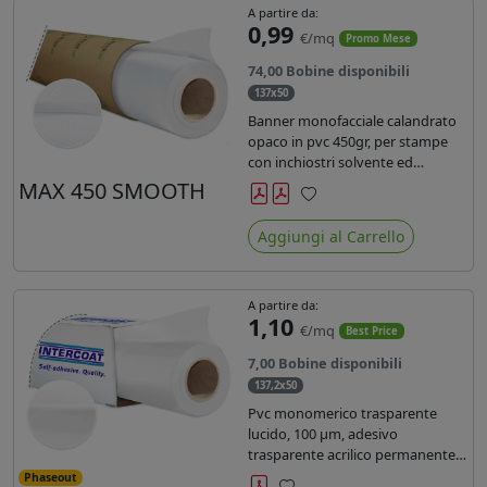
A partire da:
0,99
€/mq
Promo Mese
74,00 Bobine disponibili
137x50
Banner monofacciale calandrato
opaco in pvc 450gr, per stampe
con inchiostri solvente ed
ecosolvente , uv e latex.
MAX 450 SMOOTH
Preferiti
Aggiungi al Carrello
A partire da:
1,10
€/mq
Best Price
7,00 Bobine disponibili
137,2x50
Pvc monomerico trasparente
lucido, 100 µm, adesivo
trasparente acrilico permanente
durata 3 anni, liner in carta kraft
Phaseout