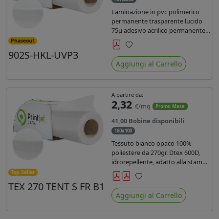
Laminazione in pvc polimerico
permanente trasparente lucido
75µ adesivo acrilico permanente
durata 5 anni con filtro uv, carta
Phaseout
kraft. Ideale per stampe con
902S-HKL-UVP3
Preferiti
inchiostro ecosolvente, UV e latex.
Aggiungi al Carrello
A partire da:
2,32
€/mq
Promo Mese
41,00 Bobine disponibili
160x100
Tessuto bianco opaco 100%
poliestere da 270gr. Dtex 600D,
idrorepellente, adatto alla stampa
solvente, ecosolvente, uv, latex (di
Top Seller
terza generazione). Ideale per
TEX 270 TENT S FR B1
Preferiti
tende ,coperture gazebo, prodotti
Aggiungi al Carrello
gonfiabili o cuscini di
arredamento.