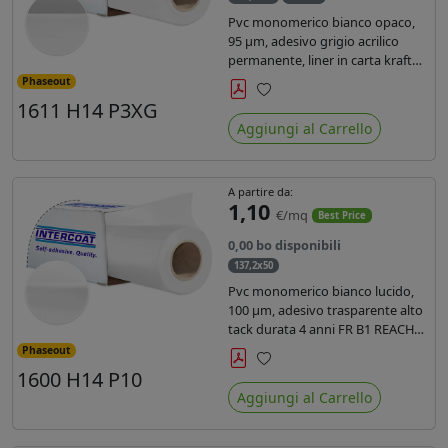
Pvc monomerico bianco opaco,
95 µm, adesivo grigio acrilico
permanente, liner in carta kraft
siliconata 135gr/mq. Durata 3
Phaseout
anni, certificato FR B1, conforme
1611 H14 P3XG
Preferiti
al REACH, stampa con ink
Aggiungi al Carrello
solvente, ecosolvente, uv e latex (
terza generazione)
A partire da:
1,10
€/mq
Best Price
0,00 bo disponibili
137,2x50
Pvc monomerico bianco lucido,
100 µm, adesivo trasparente alto
tack durata 4 anni FR B1 REACH
per stampa solvente ecosolvente
Phaseout
uv latex, Liner in carta KRAFT
1600 H14 P10
Preferiti
monosiliconata 135gr. brand
Aggiungi al Carrello
Intercoat.