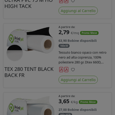
anni liner 140gr PE su entrambi
HIGH TACK
Preferiti
lati. Dotato di certificato ignifugo
Aggiungi al Carrello
Bs1d0.
A partire da:
2,79
€/mq
Promo Mese
63,90 Bobine disponibili
160x50
Tessuto bianco opaco con retro
nero ad alta coprenza, 100%
poliestere 280 gr. Dtex 660D,
idrorepellente, adatto alla stampa
TEX 280 TENT BLACK
sublimatica indiretta. Ideale per
BACK FR
Preferiti
tende ,coperture gazebo, prodotti
Aggiungi al Carrello
gonfiabili o cuscini di
arredamento.
A partire da:
3,65
€/kg
Promo Mese
27,00 Bobine disponibili
165x1075