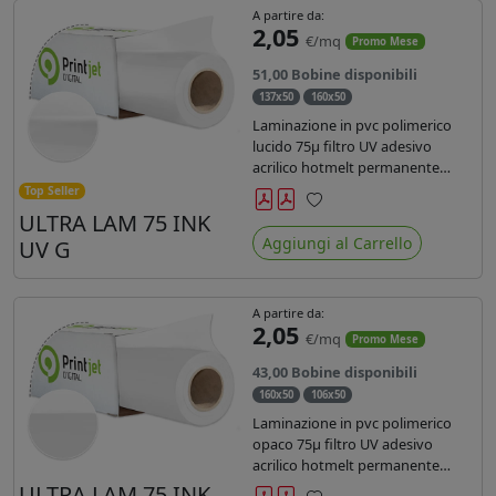
A partire da:
2,05
€/mq
Promo Mese
51,00 Bobine disponibili
137x50
160x50
Laminazione in pvc polimerico
lucido 75µ filtro UV adesivo
acrilico hotmelt permanente
specifico per stampe con
Top Seller
inchiostri UV durata 7 anni indoor
ULTRA LAM 75 INK
Preferiti
e 5 outdoor. Dotato di certificato
Aggiungi al Carrello
UV G
ignifugo Bs1d0.
A partire da:
2,05
€/mq
Promo Mese
43,00 Bobine disponibili
160x50
106x50
Laminazione in pvc polimerico
opaco 75µ filtro UV adesivo
acrilico hotmelt permanente
specifico per stampe con
ULTRA LAM 75 INK