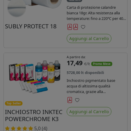
Carta di protezione calandre
bianca 18gr. Alta resistenza alla
temperature: fino a 220°C per 40
secondi. Lunghezza 1075 mtl,
SUBLY PROTECT 18
peso kg 35, diam. 20cm.
Preferiti
Aggiungi al Carrello
A partire da:
17,49
€/lt
Promo Mese
5728,00 lt disponibili
Inchiostro pigmentato base
acqua di altissima qualità
cromatica, grazie alla
concentrazione di pigmenti
permette di realizzare stampe di
Top Seller
Preferiti
altissima qualità e ridurre la curva
INCHIOSTRO INKTEC
Aggiungi al Carrello
colore fino ad un 20 % rispetto
POWERCHROME K3
agli inchiostri presenti sul
mercato.
5,0 (4)