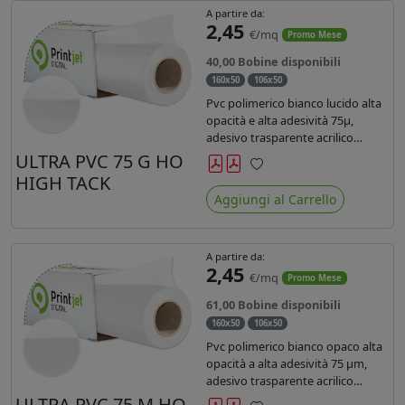
A partire da:
2,45
€/mq
Promo Mese
40,00 Bobine disponibili
160x50
106x50
Pvc polimerico bianco lucido alta
opacità e alta adesività 75µ,
adesivo trasparente acrilico
hotmelt permanente, durata 5-7
ULTRA PVC 75 G HO
anni, liner 140gr PE su entrambi
HIGH TACK
Preferiti
lati. Prestazioni di alto livello.
Aggiungi al Carrello
Dotato di certificato ignifugo
Bs1d0.
A partire da:
2,45
€/mq
Promo Mese
61,00 Bobine disponibili
160x50
106x50
Pvc polimerico bianco opaco alta
opacità a alta adesività 75 µm,
adesivo trasparente acrilico
hotmelt permanente, durata 5-7
ULTRA PVC 75 M HO