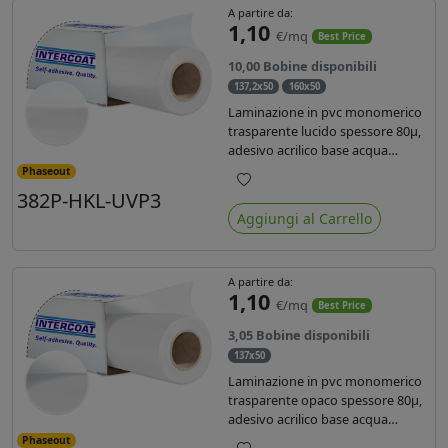
A partire da:
1,10
€/mq
Best Price
10,00 Bobine disponibili
137,2x50
160x50
Laminazione in pvc monomerico
trasparente lucido spessore 80µ,
adesivo acrilico base acqua
permanente, liner in carta
Phaseout
glassine siliconata da 72 gr. Durata
382P-HKL-UVP3
Preferiti
3 anni, ideale per laminare stampe
Aggiungi al Carrello
con ink solvente, eco-solvente e
latex.
A partire da:
1,10
€/mq
Best Price
3,05 Bobine disponibili
137x50
Laminazione in pvc monomerico
trasparente opaco spessore 80µ,
adesivo acrilico base acqua
permanente specifico per ink uv,
Phaseout