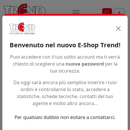
Ricerca ve
Trend S.r.l.
Supporti per la
Benvenuto nel nuovo E-Shop Trend!
stampa digitale dal 1997
Puoi accedere con il tuo solito account ma ti verrà
chiesto di scegliere una
nuova password
per la
tua sicurezza.
Da oggi sarà ancora più semplice inserire i tuoi
ordini e controllarne lo stato, accedere a
statistiche, schede tecniche, contatti del tuo
agente e molto altro ancora...
Per qualsiasi dubbio non esitare a contattarci.
Precedente
Succe