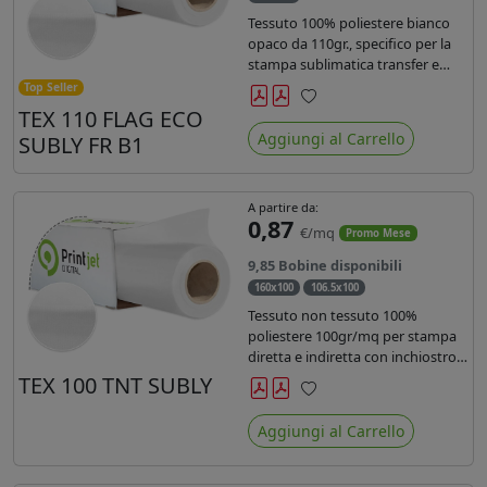
Tessuto 100% poliestere bianco
opaco da 110gr., specifico per la
stampa sublimatica transfer e
diretta. Ideale per la realizzazione
Top Seller
di stendardi e bandiere, grazie al
TEX 110 FLAG ECO
Preferiti
passaggio dell'inchiostro su
Aggiungi al Carrello
SUBLY FR B1
entrambi i lati. Dotato di
certificato FR B1.
A partire da:
0,87
€/mq
Promo Mese
9,85 Bobine disponibili
160x100
106.5x100
Tessuto non tessuto 100%
poliestere 100gr/mq per stampa
diretta e indiretta con inchiostro
sublimatico, latex e uv.
TEX 100 TNT SUBLY
Preferiti
Aggiungi al Carrello