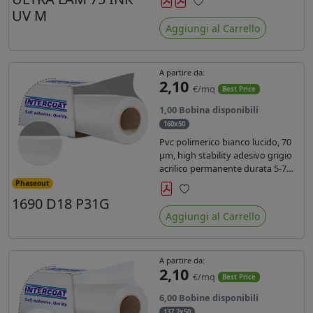
inchiostri UV durata 7 anni indoor
UV M
Preferiti
e 5 outdoor. Dotato di certificato
Aggiungi al Carrello
ignifugo Bs1d0.
A partire da:
2,10
€/mq
Best Price
1,00 Bobina disponibili
160x50
Pvc polimerico bianco lucido, 70
µm, high stability adesivo grigio
acrilico permanente durata 5-7
anni, per stampe con inchiostri
Phaseout
solvente, ecosolvente, UV e latex.
1690 D18 P31G
Preferiti
Aggiungi al Carrello
A partire da:
2,10
€/mq
Best Price
6,00 Bobine disponibili
137,2x50