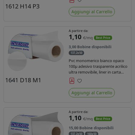
monosiliconata da 135 gr, REACH
1612 H14 P3
Preferiti
compliant per stampa con
Aggiungi al Carrello
inchiostri solvente ecosolvente uv
latex.
A partire da:
1,10
€/mq
Best Price
3,00 Bobine disponibili
137,2x50
Pvc monomerico bianco opaco
100µ adesivo trasparente acrilico
ultra removibile, liner in carta
kraft da 140gr/mq. Durata 3 anni.
1641 D18 M1
Dotato di certificato FR B1 e
Preferiti
conforme alla normativa REACH.
Aggiungi al Carrello
A partire da:
1,10
€/mq
Best Price
15,00 Bobine disponibili
137,2x50
160x50