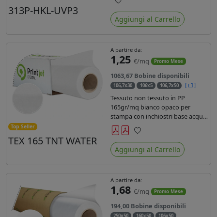
liner in carta kraft da 90gr. Durata
313P-HKL-UVP3
Preferiti
3 anni, dotata di filtro uv, idonea
Aggiungi al Carrello
per stampe con inchiostro
ecosolvente, UV e latex.
A partire da:
1,25
€/mq
Promo Mese
1063,67 Bobine disponibili
[+1]
106,7x30
106x5
106,7x50
Tessuto non tessuto in PP
165gr/mq bianco opaco per
stampa con inchiostri base acqua,
latex, uv, ecosolvente. Finitura a
Top Seller
rombi spundbond e coating
TEX 165 TNT WATER
Preferiti
superficiale con totale assenza di
Aggiungi al Carrello
peluria. Occhiellabile, non
saldabile. Anima 3' stampa lato
esterno.
A partire da:
1,68
€/mq
Promo Mese
194,00 Bobine disponibili
250x50
160x50
106x50