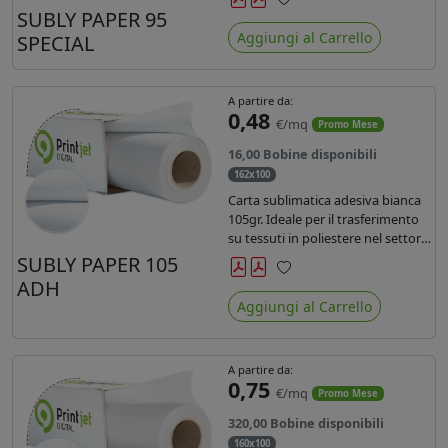
SUBLY PAPER 95
Preferiti
Aggiungi al Carrello
SPECIAL
A partire da:
0,48
€/mq
Promo Mese
16,00 Bobine disponibili
162x100
Carta sublimatica adesiva bianca
105gr. Ideale per il trasferimento
su tessuti in poliestere nel settore
sportwear .
SUBLY PAPER 105
ADH
Preferiti
Aggiungi al Carrello
A partire da:
0,75
€/mq
Promo Mese
320,00 Bobine disponibili
160x100