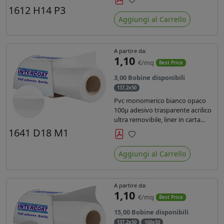
monosiliconata da 135 gr, REACH
1612 H14 P3
Preferiti
compliant per stampa con
Aggiungi al Carrello
inchiostri solvente ecosolvente uv
latex.
A partire da:
1,10
€/mq
Best Price
3,00 Bobine disponibili
137,2x50
Pvc monomerico bianco opaco
100µ adesivo trasparente acrilico
ultra removibile, liner in carta
kraft da 140gr/mq. Durata 3 anni.
1641 D18 M1
Dotato di certificato FR B1 e
Preferiti
conforme alla normativa REACH.
Aggiungi al Carrello
A partire da:
1,10
€/mq
Best Price
15,00 Bobine disponibili
137,2x50
160x50