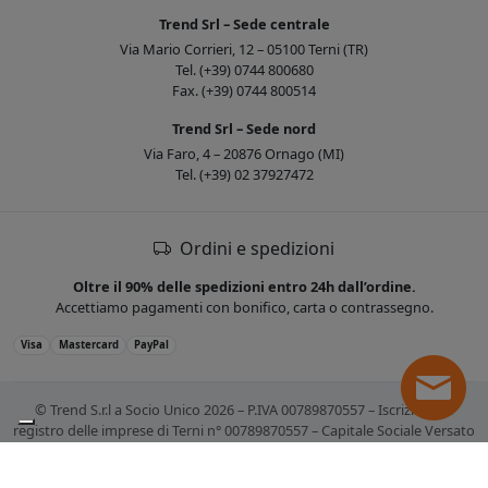
Trend Srl – Sede centrale
Via Mario Corrieri, 12 – 05100 Terni (TR)
Tel. (+39) 0744 800680
Fax. (+39) 0744 800514
Trend Srl – Sede nord
Via Faro, 4 – 20876 Ornago (MI)
Tel. (+39) 02 37927472
Ordini e spedizioni
Oltre il 90% delle spedizioni entro 24h dall’ordine.
Accettiamo pagamenti con bonifico, carta o contrassegno.
Visa
Mastercard
PayPal
© Trend S.r.l a Socio Unico 2026 – P.IVA 00789870557 – Iscrizione al
registro delle imprese di Terni n° 00789870557 – Capitale Sociale Versato
€ 10.400,00. Tutti i marchi citati sono registrati. Tutti i prezzi sono IVA
esclusa.