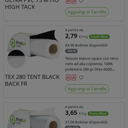
anni liner 140gr PE su entrambi
HIGH TACK
Preferiti
lati. Dotato di certificato ignifugo
Aggiungi al Carrello
Bs1d0.
A partire da:
2,79
€/mq
Promo Mese
63,90 Bobine disponibili
160x50
Tessuto bianco opaco con retro
nero ad alta coprenza, 100%
poliestere 280 gr. Dtex 660D,
idrorepellente, adatto alla stampa
TEX 280 TENT BLACK
sublimatica indiretta. Ideale per
BACK FR
Preferiti
tende ,coperture gazebo, prodotti
Aggiungi al Carrello
gonfiabili o cuscini di
arredamento.
A partire da:
3,65
€/kg
Promo Mese
27,00 Bobine disponibili
165x1075