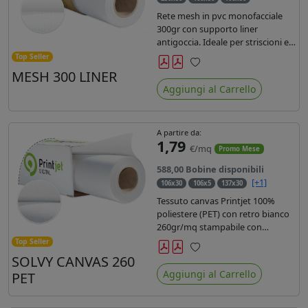
Rete mesh in pvc monofacciale
300gr con supporto liner
antigoccia. Ideale per striscioni e
coperture antivento. Saldabile,
Top Seller
stampabile con inchiostri
MESH 300 LINER
Preferiti
solvente, ecosolvente, uv e latex.
Aggiungi al Carrello
Densità fili 1000x1000 , filato 9x13.
A partire da:
1,79
€/mq
Promo Mese
588,00 Bobine disponibili
[+1]
106x30
106x5
137x30
Tessuto canvas Printjet 100%
poliestere (PET) con retro bianco
260gr/mq stampabile con
inchiostri solvente, ecosolvente,
Top Seller
uv e latex.
SOLVY CANVAS 260
Preferiti
Aggiungi al Carrello
PET