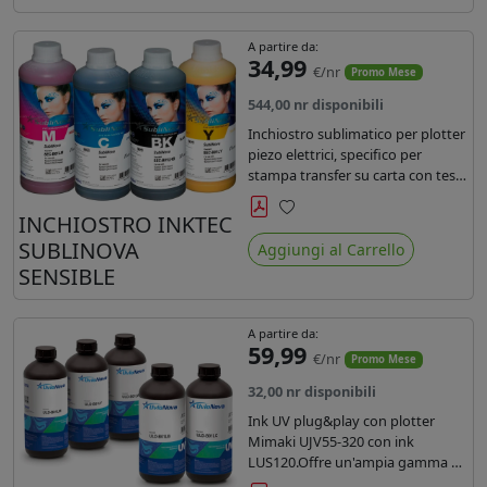
A partire da:
34,99
€/nr
Promo Mese
544,00 nr disponibili
Inchiostro sublimatico per plotter
piezo elettrici, specifico per
stampa transfer su carta con teste
Epson EPS3200, 5113, dx4 e dx5.
Ecologico, conforme alla
INCHIOSTRO INKTEC
Preferiti
normativa Reach e Oeko-Tex.
SUBLINOVA
Aggiungi al Carrello
SENSIBLE
A partire da:
59,99
€/nr
Promo Mese
32,00 nr disponibili
Ink UV plug&play con plotter
Mimaki UJV55-320 con ink
LUS120.Offre un'ampia gamma di
colori,una maggiore densità e un