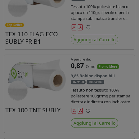
Tessuto 100% poliestere bianco
opaco da 110gr., specifico per la
stampa sublimatica transfer e
diretta. Ideale per la realizzazione
Top Seller
di stendardi e bandiere, grazie al
TEX 110 FLAG ECO
Preferiti
passaggio dell'inchiostro su
Aggiungi al Carrello
SUBLY FR B1
entrambi i lati. Dotato di
certificato FR B1.
A partire da:
0,87
€/mq
Promo Mese
9,85 Bobine disponibili
160x100
106.5x100
Tessuto non tessuto 100%
poliestere 100gr/mq per stampa
diretta e indiretta con inchiostro
sublimatico, latex e uv.
TEX 100 TNT SUBLY
Preferiti
Aggiungi al Carrello