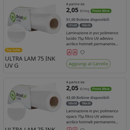
A partire da:
2,05
€/mq
Promo Mese
51,00 Bobine disponibili
137x50
160x50
Laminazione in pvc polimerico
lucido 75µ filtro UV adesivo
acrilico hotmelt permanente
specifico per stampe con
Top Seller
inchiostri UV durata 7 anni indoor
ULTRA LAM 75 INK
Preferiti
e 5 outdoor. Dotato di certificato
Aggiungi al Carrello
UV G
ignifugo Bs1d0.
A partire da:
2,05
€/mq
Promo Mese
43,00 Bobine disponibili
160x50
106x50
Laminazione in pvc polimerico
opaco 75µ filtro UV adesivo
acrilico hotmelt permanente
specifico per stampe con
ULTRA LAM 75 INK