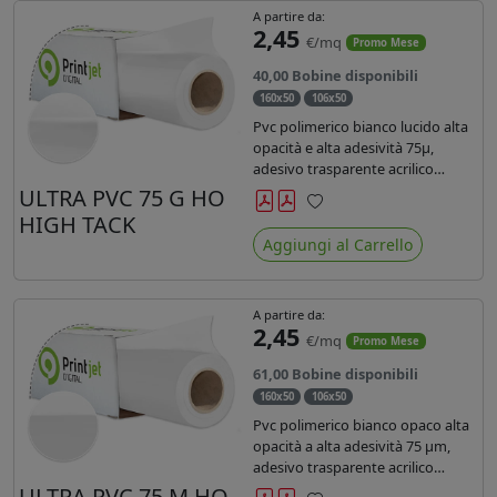
A partire da:
2,45
€/mq
Promo Mese
40,00 Bobine disponibili
160x50
106x50
Pvc polimerico bianco lucido alta
opacità e alta adesività 75µ,
adesivo trasparente acrilico
hotmelt permanente, durata 5-7
ULTRA PVC 75 G HO
anni, liner 140gr PE su entrambi
HIGH TACK
Preferiti
lati. Prestazioni di alto livello.
Aggiungi al Carrello
Dotato di certificato ignifugo
Bs1d0.
A partire da:
2,45
€/mq
Promo Mese
61,00 Bobine disponibili
160x50
106x50
Pvc polimerico bianco opaco alta
opacità a alta adesività 75 µm,
adesivo trasparente acrilico
hotmelt permanente, durata 5-7
ULTRA PVC 75 M HO