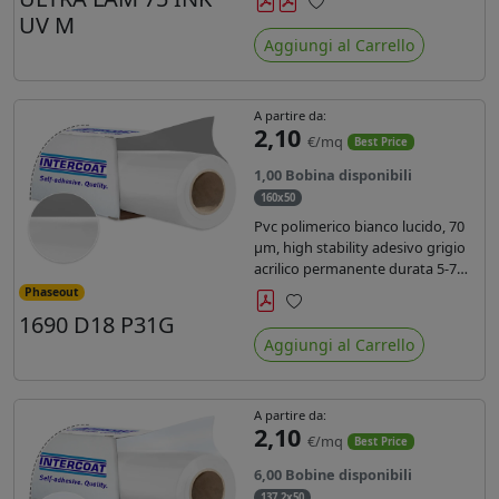
inchiostri UV durata 7 anni indoor
UV M
Preferiti
e 5 outdoor. Dotato di certificato
Aggiungi al Carrello
ignifugo Bs1d0.
A partire da:
2,10
€/mq
Best Price
1,00 Bobina disponibili
160x50
Pvc polimerico bianco lucido, 70
µm, high stability adesivo grigio
acrilico permanente durata 5-7
anni, per stampe con inchiostri
Phaseout
solvente, ecosolvente, UV e latex.
1690 D18 P31G
Preferiti
Aggiungi al Carrello
A partire da:
2,10
€/mq
Best Price
6,00 Bobine disponibili
137,2x50