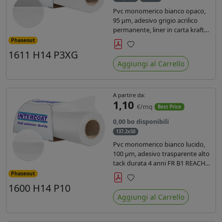
Pvc monomerico bianco opaco,
95 µm, adesivo grigio acrilico
permanente, liner in carta kraft
siliconata 135gr/mq. Durata 3
Phaseout
anni, certificato FR B1, conforme
1611 H14 P3XG
Preferiti
al REACH, stampa con ink
Aggiungi al Carrello
solvente, ecosolvente, uv e latex (
terza generazione)
A partire da:
1,10
€/mq
Best Price
0,00 bo disponibili
137,2x50
Pvc monomerico bianco lucido,
100 µm, adesivo trasparente alto
tack durata 4 anni FR B1 REACH
per stampa solvente ecosolvente
Phaseout
uv latex, Liner in carta KRAFT
1600 H14 P10
Preferiti
monosiliconata 135gr. brand
Aggiungi al Carrello
Intercoat.