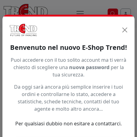
Ricerca ve
Trend S.r.l.
Supporti per la
Benvenuto nel nuovo E-Shop Trend!
stampa digitale dal 1997
Puoi accedere con il tuo solito account ma ti verrà
chiesto di scegliere una
nuova password
per la
tua sicurezza.
Da oggi sarà ancora più semplice inserire i tuoi
ordini e controllarne lo stato, accedere a
statistiche, schede tecniche, contatti del tuo
agente e molto altro ancora...
Per qualsiasi dubbio non esitare a contattarci.
Precedente
Succe