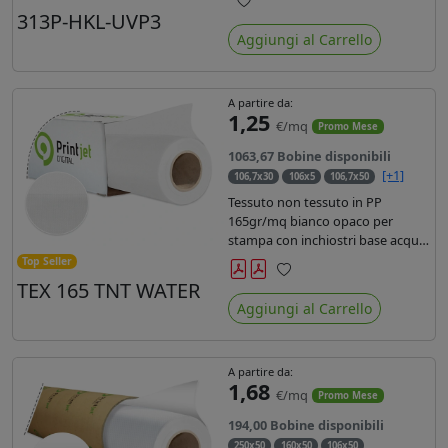
liner in carta kraft da 90gr. Durata
313P-HKL-UVP3
Preferiti
3 anni, dotata di filtro uv, idonea
Aggiungi al Carrello
per stampe con inchiostro
ecosolvente, UV e latex.
A partire da:
1,25
€/mq
Promo Mese
1063,67 Bobine disponibili
[+1]
106,7x30
106x5
106,7x50
Tessuto non tessuto in PP
165gr/mq bianco opaco per
stampa con inchiostri base acqua,
latex, uv, ecosolvente. Finitura a
Top Seller
rombi spundbond e coating
TEX 165 TNT WATER
Preferiti
superficiale con totale assenza di
Aggiungi al Carrello
peluria. Occhiellabile, non
saldabile. Anima 3' stampa lato
esterno.
A partire da:
1,68
€/mq
Promo Mese
194,00 Bobine disponibili
250x50
160x50
106x50