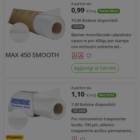
A partire da:
0,99
€/mq
Promo Mese
74,00 Bobine disponibili
137x50
Banner monofacciale calandrato
opaco in pvc 450gr, per stampe
con inchiostri solvente ed
ecosolvente , uv e latex.
MAX 450 SMOOTH
Preferiti
Aggiungi al Carrello
A partire da:
1,10
€/mq
Best Price
7,00 Bobine disponibili
137,2x50
Pvc monomerico trasparente
lucido, 100 µm, adesivo
trasparente acrilico permanente
durata 3 anni, liner in carta kraft
Phaseout