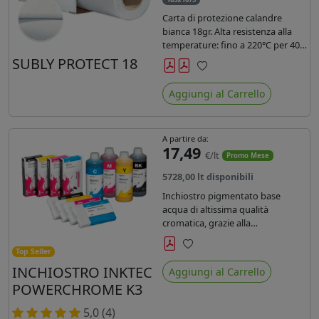
Carta di protezione calandre
bianca 18gr. Alta resistenza alla
temperature: fino a 220°C per 40
secondi. Lunghezza 1075 mtl,
SUBLY PROTECT 18
peso kg 35, diam. 20cm.
Preferiti
Aggiungi al Carrello
A partire da:
17,49
€/lt
Promo Mese
5728,00 lt disponibili
Inchiostro pigmentato base
acqua di altissima qualità
cromatica, grazie alla
concentrazione di pigmenti
permette di realizzare stampe di
Top Seller
Preferiti
altissima qualità e ridurre la curva
INCHIOSTRO INKTEC
Aggiungi al Carrello
colore fino ad un 20 % rispetto
POWERCHROME K3
agli inchiostri presenti sul
mercato.
5,0 (4)