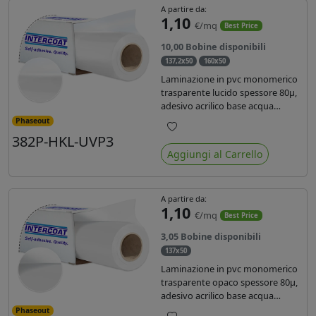
A partire da:
1,10
€/mq
Best Price
10,00 Bobine disponibili
137,2x50
160x50
Laminazione in pvc monomerico
trasparente lucido spessore 80µ,
adesivo acrilico base acqua
permanente, liner in carta
Phaseout
glassine siliconata da 72 gr. Durata
382P-HKL-UVP3
Preferiti
3 anni, ideale per laminare stampe
Aggiungi al Carrello
con ink solvente, eco-solvente e
latex.
A partire da:
1,10
€/mq
Best Price
3,05 Bobine disponibili
137x50
Laminazione in pvc monomerico
trasparente opaco spessore 80µ,
adesivo acrilico base acqua
permanente specifico per ink uv,
Phaseout