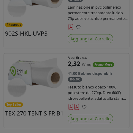
Laminazione in pvc polimerico
permanente trasparente lucido
75µ adesivo acrilico permanente
durata 5 anni con filtro uv, carta
Phaseout
kraft. Ideale per stampe con
902S-HKL-UVP3
Preferiti
inchiostro ecosolvente, UV e latex.
Aggiungi al Carrello
A partire da:
2,32
€/mq
Promo Mese
41,00 Bobine disponibili
160x100
Tessuto bianco opaco 100%
poliestere da 270gr. Dtex 600D,
idrorepellente, adatto alla stampa
solvente, ecosolvente, uv, latex (di
Top Seller
terza generazione). Ideale per
TEX 270 TENT S FR B1
Preferiti
tende ,coperture gazebo, prodotti
Aggiungi al Carrello
gonfiabili o cuscini di
arredamento.