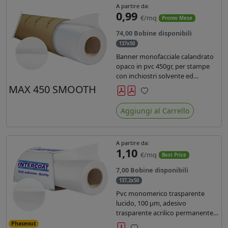
A partire da:
0,99
€/mq
Promo Mese
74,00 Bobine disponibili
137x50
Banner monofacciale calandrato
opaco in pvc 450gr, per stampe
con inchiostri solvente ed
ecosolvente , uv e latex.
MAX 450 SMOOTH
Preferiti
Aggiungi al Carrello
A partire da:
1,10
€/mq
Best Price
7,00 Bobine disponibili
137,2x50
Pvc monomerico trasparente
lucido, 100 µm, adesivo
trasparente acrilico permanente
durata 3 anni, liner in carta kraft
Phaseout