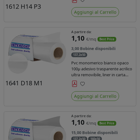
monosiliconata da 135 gr, REACH
1612 H14 P3
Preferiti
compliant per stampa con
Aggiungi al Carrello
inchiostri solvente ecosolvente uv
latex.
A partire da:
1,10
€/mq
Best Price
3,00 Bobine disponibili
137,2x50
Pvc monomerico bianco opaco
100µ adesivo trasparente acrilico
ultra removibile, liner in carta
kraft da 140gr/mq. Durata 3 anni.
1641 D18 M1
Dotato di certificato FR B1 e
Preferiti
conforme alla normativa REACH.
Aggiungi al Carrello
A partire da:
1,10
€/mq
Best Price
15,00 Bobine disponibili
137,2x50
160x50