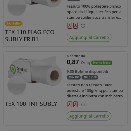
Tessuto 100% poliestere bianco
opaco da 110gr., specifico per la
stampa sublimatica transfer e
diretta. Ideale per la realizzazione
Top Seller
di stendardi e bandiere, grazie al
TEX 110 FLAG ECO
Preferiti
passaggio dell'inchiostro su
Aggiungi al Carrello
SUBLY FR B1
entrambi i lati. Dotato di
certificato FR B1.
A partire da:
0,87
€/mq
Promo Mese
9,85 Bobine disponibili
160x100
106.5x100
Tessuto non tessuto 100%
poliestere 100gr/mq per stampa
diretta e indiretta con inchiostro
sublimatico, latex e uv.
TEX 100 TNT SUBLY
Preferiti
Aggiungi al Carrello