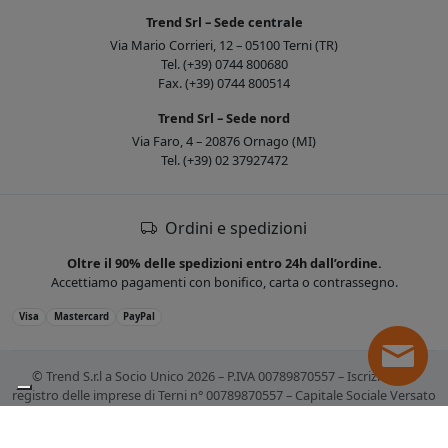
Trend Srl – Sede centrale
Via Mario Corrieri, 12 – 05100 Terni (TR)
Tel. (+39) 0744 800680
Fax. (+39) 0744 800514
Trend Srl – Sede nord
Via Faro, 4 – 20876 Ornago (MI)
Tel. (+39) 02 37927472
Ordini e spedizioni
Oltre il 90% delle spedizioni entro 24h dall’ordine.
Accettiamo pagamenti con bonifico, carta o contrassegno.
Visa
Mastercard
PayPal
© Trend S.r.l a Socio Unico 2026 – P.IVA 00789870557 – Iscrizione al
registro delle imprese di Terni n° 00789870557 – Capitale Sociale Versato
€ 10.400,00. Tutti i marchi citati sono registrati. Tutti i prezzi sono IVA
esclusa.