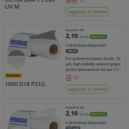
inchiostri UV durata 7 anni indoor
UV M
Preferiti
e 5 outdoor. Dotato di certificato
Aggiungi al Carrello
ignifugo Bs1d0.
A partire da:
2,10
€/mq
Best Price
1,00 Bobina disponibili
160x50
Pvc polimerico bianco lucido, 70
µm, high stability adesivo grigio
acrilico permanente durata 5-7
anni, per stampe con inchiostri
Phaseout
solvente, ecosolvente, UV e latex.
1690 D18 P31G
Preferiti
Aggiungi al Carrello
A partire da:
2,10
€/mq
Best Price
6,00 Bobine disponibili
137,2x50