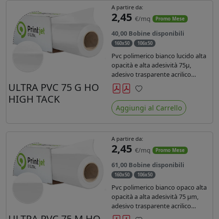
A partire da:
2,45
€/mq
Promo Mese
40,00 Bobine disponibili
160x50
106x50
Pvc polimerico bianco lucido alta
opacità e alta adesività 75µ,
adesivo trasparente acrilico
hotmelt permanente, durata 5-7
ULTRA PVC 75 G HO
anni, liner 140gr PE su entrambi
HIGH TACK
Preferiti
lati. Prestazioni di alto livello.
Aggiungi al Carrello
Dotato di certificato ignifugo
Bs1d0.
A partire da:
2,45
€/mq
Promo Mese
61,00 Bobine disponibili
160x50
106x50
Pvc polimerico bianco opaco alta
opacità a alta adesività 75 µm,
adesivo trasparente acrilico
hotmelt permanente, durata 5-7
ULTRA PVC 75 M HO