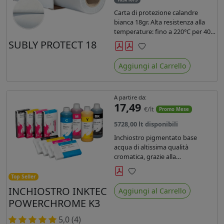
Carta di protezione calandre
bianca 18gr. Alta resistenza alla
temperature: fino a 220°C per 40
secondi. Lunghezza 1075 mtl,
SUBLY PROTECT 18
peso kg 35, diam. 20cm.
Preferiti
Aggiungi al Carrello
A partire da:
17,49
€/lt
Promo Mese
5728,00 lt disponibili
Inchiostro pigmentato base
acqua di altissima qualità
cromatica, grazie alla
concentrazione di pigmenti
permette di realizzare stampe di
Top Seller
Preferiti
altissima qualità e ridurre la curva
INCHIOSTRO INKTEC
Aggiungi al Carrello
colore fino ad un 20 % rispetto
POWERCHROME K3
agli inchiostri presenti sul
mercato.
5,0 (4)