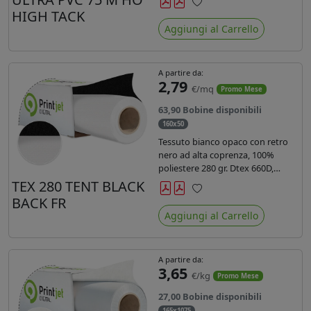
anni liner 140gr PE su entrambi
HIGH TACK
Preferiti
lati. Dotato di certificato ignifugo
Aggiungi al Carrello
Bs1d0.
A partire da:
2,79
€/mq
Promo Mese
63,90 Bobine disponibili
160x50
Tessuto bianco opaco con retro
nero ad alta coprenza, 100%
poliestere 280 gr. Dtex 660D,
idrorepellente, adatto alla stampa
TEX 280 TENT BLACK
sublimatica indiretta. Ideale per
BACK FR
Preferiti
tende ,coperture gazebo, prodotti
Aggiungi al Carrello
gonfiabili o cuscini di
arredamento.
A partire da:
3,65
€/kg
Promo Mese
27,00 Bobine disponibili
165x1075