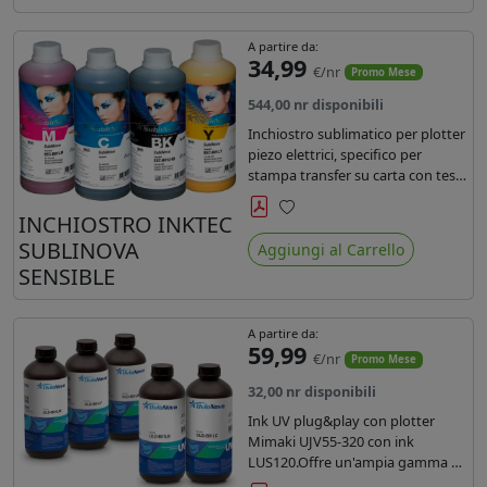
A partire da:
34,99
€/nr
Promo Mese
544,00 nr disponibili
Inchiostro sublimatico per plotter
piezo elettrici, specifico per
stampa transfer su carta con teste
Epson EPS3200, 5113, dx4 e dx5.
Ecologico, conforme alla
INCHIOSTRO INKTEC
Preferiti
normativa Reach e Oeko-Tex.
SUBLINOVA
Aggiungi al Carrello
SENSIBLE
A partire da:
59,99
€/nr
Promo Mese
32,00 nr disponibili
Ink UV plug&play con plotter
Mimaki UJV55-320 con ink
LUS120.Offre un'ampia gamma di
colori,una maggiore densità e un