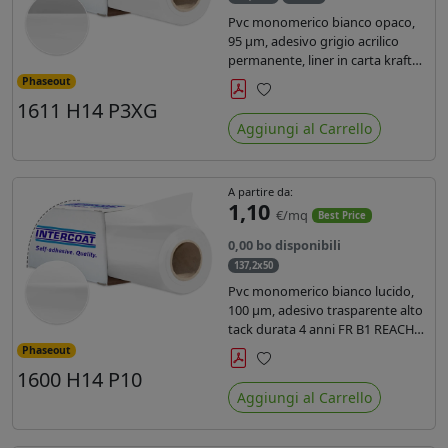
Pvc monomerico bianco opaco,
95 µm, adesivo grigio acrilico
permanente, liner in carta kraft
siliconata 135gr/mq. Durata 3
Phaseout
anni, certificato FR B1, conforme
1611 H14 P3XG
Preferiti
al REACH, stampa con ink
Aggiungi al Carrello
solvente, ecosolvente, uv e latex (
terza generazione)
A partire da:
1,10
€/mq
Best Price
0,00 bo disponibili
137,2x50
Pvc monomerico bianco lucido,
100 µm, adesivo trasparente alto
tack durata 4 anni FR B1 REACH
per stampa solvente ecosolvente
Phaseout
uv latex, Liner in carta KRAFT
1600 H14 P10
Preferiti
monosiliconata 135gr. brand
Aggiungi al Carrello
Intercoat.