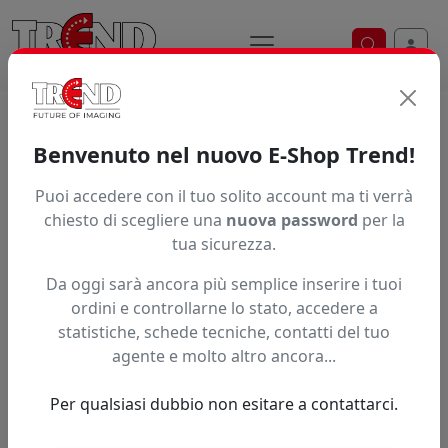
Ricerca ve
Trend S.r.l.
Supporti per la
Benvenuto nel nuovo E-Shop Trend!
stampa digitale dal 1997
Puoi accedere con il tuo solito account ma ti verrà
chiesto di scegliere una
nuova password
per la
tua sicurezza.
Da oggi sarà ancora più semplice inserire i tuoi
ordini e controllarne lo stato, accedere a
statistiche, schede tecniche, contatti del tuo
agente e molto altro ancora...
Per qualsiasi dubbio non esitare a contattarci.
Precedente
Succe