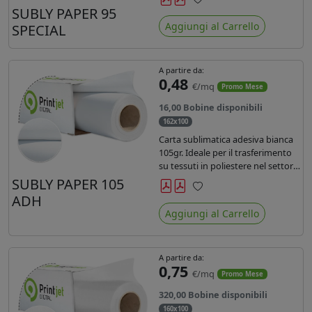
SUBLY PAPER 95
Preferiti
Aggiungi al Carrello
SPECIAL
A partire da:
0,48
€/mq
Promo Mese
16,00 Bobine disponibili
162x100
Carta sublimatica adesiva bianca
105gr. Ideale per il trasferimento
su tessuti in poliestere nel settore
sportwear .
SUBLY PAPER 105
ADH
Preferiti
Aggiungi al Carrello
A partire da:
0,75
€/mq
Promo Mese
320,00 Bobine disponibili
160x100