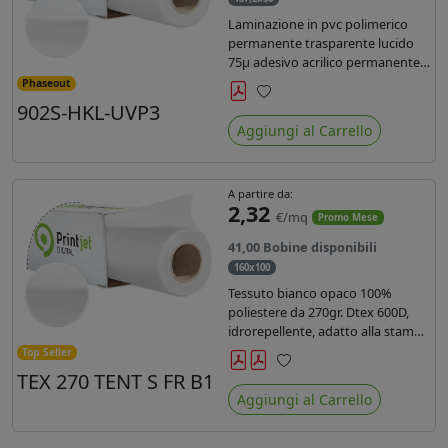
Laminazione in pvc polimerico
permanente trasparente lucido
75µ adesivo acrilico permanente
durata 5 anni con filtro uv, carta
Phaseout
kraft. Ideale per stampe con
902S-HKL-UVP3
Preferiti
inchiostro ecosolvente, UV e latex.
Aggiungi al Carrello
A partire da:
2,32
€/mq
Promo Mese
41,00 Bobine disponibili
160x100
Tessuto bianco opaco 100%
poliestere da 270gr. Dtex 600D,
idrorepellente, adatto alla stampa
solvente, ecosolvente, uv, latex (di
Top Seller
terza generazione). Ideale per
TEX 270 TENT S FR B1
Preferiti
tende ,coperture gazebo, prodotti
Aggiungi al Carrello
gonfiabili o cuscini di
arredamento.