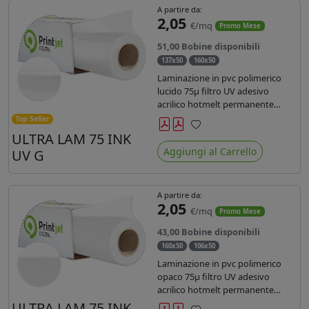
A partire da:
2,05
€/mq
Promo Mese
51,00 Bobine disponibili
137x50
160x50
Laminazione in pvc polimerico
lucido 75µ filtro UV adesivo
acrilico hotmelt permanente
specifico per stampe con
Top Seller
inchiostri UV durata 7 anni indoor
ULTRA LAM 75 INK
Preferiti
e 5 outdoor. Dotato di certificato
Aggiungi al Carrello
UV G
ignifugo Bs1d0.
A partire da:
2,05
€/mq
Promo Mese
43,00 Bobine disponibili
160x50
106x50
Laminazione in pvc polimerico
opaco 75µ filtro UV adesivo
acrilico hotmelt permanente
specifico per stampe con
ULTRA LAM 75 INK