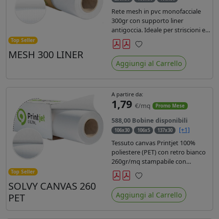
Rete mesh in pvc monofacciale
300gr con supporto liner
antigoccia. Ideale per striscioni e
coperture antivento. Saldabile,
Top Seller
stampabile con inchiostri
MESH 300 LINER
Preferiti
solvente, ecosolvente, uv e latex.
Aggiungi al Carrello
Densità fili 1000x1000 , filato 9x13.
A partire da:
1,79
€/mq
Promo Mese
588,00 Bobine disponibili
[+1]
106x30
106x5
137x30
Tessuto canvas Printjet 100%
poliestere (PET) con retro bianco
260gr/mq stampabile con
inchiostri solvente, ecosolvente,
Top Seller
uv e latex.
SOLVY CANVAS 260
Preferiti
Aggiungi al Carrello
PET