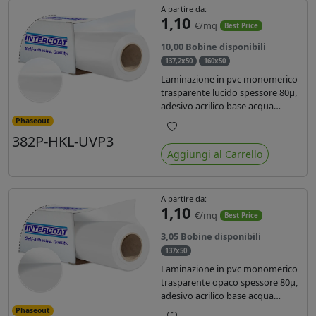
A partire da:
1,10
€/mq
Best Price
10,00 Bobine disponibili
137,2x50
160x50
Laminazione in pvc monomerico
trasparente lucido spessore 80µ,
adesivo acrilico base acqua
permanente, liner in carta
Phaseout
glassine siliconata da 72 gr. Durata
382P-HKL-UVP3
Preferiti
3 anni, ideale per laminare stampe
Aggiungi al Carrello
con ink solvente, eco-solvente e
latex.
A partire da:
1,10
€/mq
Best Price
3,05 Bobine disponibili
137x50
Laminazione in pvc monomerico
trasparente opaco spessore 80µ,
adesivo acrilico base acqua
permanente specifico per ink uv,
Phaseout