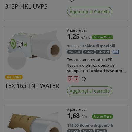
liner in carta kraft da 90gr. Durata
313P-HKL-UVP3
Preferiti
3 anni, dotata di filtro uv, idonea
Aggiungi al Carrello
per stampe con inchiostro
ecosolvente, UV e latex.
A partire da:
1,25
€/mq
Promo Mese
1063,67 Bobine disponibili
[+1]
106,7x30
106x5
106,7x50
Tessuto non tessuto in PP
165gr/mq bianco opaco per
stampa con inchiostri base acqua,
latex, uv, ecosolvente. Finitura a
Top Seller
rombi spundbond e coating
TEX 165 TNT WATER
Preferiti
superficiale con totale assenza di
Aggiungi al Carrello
peluria. Occhiellabile, non
saldabile. Anima 3' stampa lato
esterno.
A partire da:
1,68
€/mq
Promo Mese
194,00 Bobine disponibili
250x50
160x50
106x50