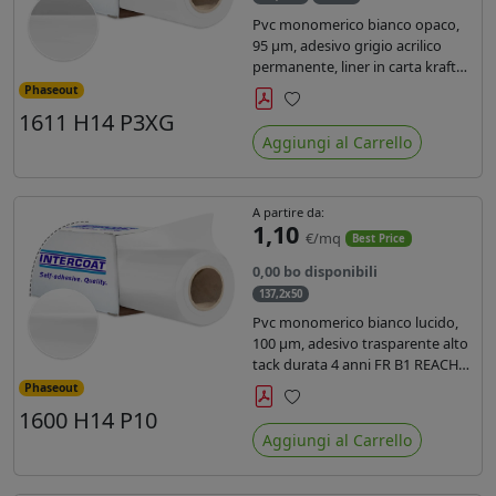
Pvc monomerico bianco opaco,
95 µm, adesivo grigio acrilico
permanente, liner in carta kraft
siliconata 135gr/mq. Durata 3
Phaseout
anni, certificato FR B1, conforme
1611 H14 P3XG
Preferiti
al REACH, stampa con ink
Aggiungi al Carrello
solvente, ecosolvente, uv e latex (
terza generazione)
A partire da:
1,10
€/mq
Best Price
0,00 bo disponibili
137,2x50
Pvc monomerico bianco lucido,
100 µm, adesivo trasparente alto
tack durata 4 anni FR B1 REACH
per stampa solvente ecosolvente
Phaseout
uv latex, Liner in carta KRAFT
1600 H14 P10
Preferiti
monosiliconata 135gr. brand
Aggiungi al Carrello
Intercoat.