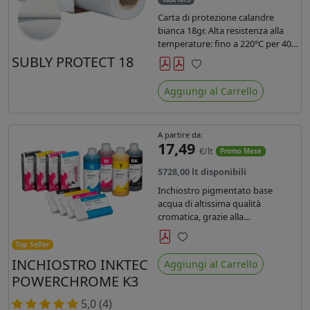
Carta di protezione calandre
bianca 18gr. Alta resistenza alla
temperature: fino a 220°C per 40
secondi. Lunghezza 1075 mtl,
SUBLY PROTECT 18
peso kg 35, diam. 20cm.
Preferiti
Aggiungi al Carrello
A partire da:
17,49
€/lt
Promo Mese
5728,00 lt disponibili
Inchiostro pigmentato base
acqua di altissima qualità
cromatica, grazie alla
concentrazione di pigmenti
permette di realizzare stampe di
Top Seller
Preferiti
altissima qualità e ridurre la curva
INCHIOSTRO INKTEC
Aggiungi al Carrello
colore fino ad un 20 % rispetto
POWERCHROME K3
agli inchiostri presenti sul
mercato.
5,0 (4)