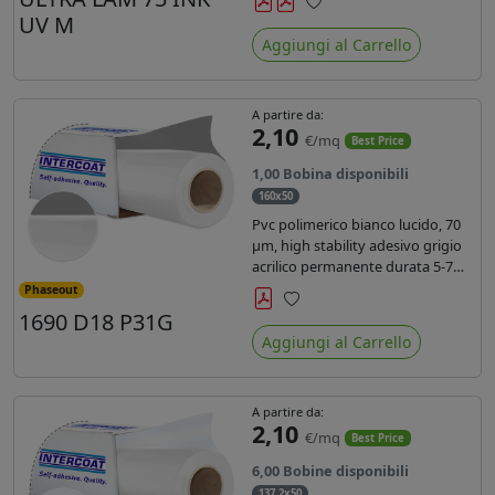
inchiostri UV durata 7 anni indoor
UV M
Preferiti
e 5 outdoor. Dotato di certificato
Aggiungi al Carrello
ignifugo Bs1d0.
A partire da:
2,10
€/mq
Best Price
1,00 Bobina disponibili
160x50
Pvc polimerico bianco lucido, 70
µm, high stability adesivo grigio
acrilico permanente durata 5-7
anni, per stampe con inchiostri
Phaseout
solvente, ecosolvente, UV e latex.
1690 D18 P31G
Preferiti
Aggiungi al Carrello
A partire da:
2,10
€/mq
Best Price
6,00 Bobine disponibili
137,2x50