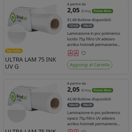
A partire da:
2,05
€/mq
Promo Mese
51,00 Bobine disponibili
137x50
160x50
Laminazione in pvc polimerico
lucido 75µ filtro UV adesivo
acrilico hotmelt permanente
specifico per stampe con
Top Seller
inchiostri UV durata 7 anni indoor
ULTRA LAM 75 INK
Preferiti
e 5 outdoor. Dotato di certificato
Aggiungi al Carrello
UV G
ignifugo Bs1d0.
A partire da:
2,05
€/mq
Promo Mese
43,00 Bobine disponibili
160x50
106x50
Laminazione in pvc polimerico
opaco 75µ filtro UV adesivo
acrilico hotmelt permanente
specifico per stampe con
ULTRA LAM 75 INK