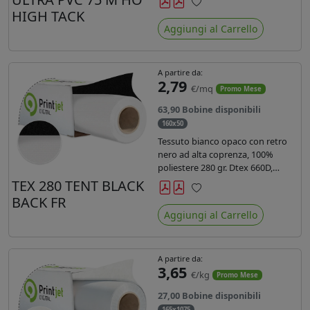
anni liner 140gr PE su entrambi
HIGH TACK
Preferiti
lati. Dotato di certificato ignifugo
Aggiungi al Carrello
Bs1d0.
A partire da:
2,79
€/mq
Promo Mese
63,90 Bobine disponibili
160x50
Tessuto bianco opaco con retro
nero ad alta coprenza, 100%
poliestere 280 gr. Dtex 660D,
idrorepellente, adatto alla stampa
TEX 280 TENT BLACK
sublimatica indiretta. Ideale per
BACK FR
Preferiti
tende ,coperture gazebo, prodotti
Aggiungi al Carrello
gonfiabili o cuscini di
arredamento.
A partire da:
3,65
€/kg
Promo Mese
27,00 Bobine disponibili
165x1075