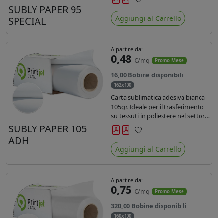
SUBLY PAPER 95
Preferiti
Aggiungi al Carrello
SPECIAL
A partire da:
0,48
€/mq
Promo Mese
16,00 Bobine disponibili
162x100
Carta sublimatica adesiva bianca
105gr. Ideale per il trasferimento
su tessuti in poliestere nel settore
sportwear .
SUBLY PAPER 105
ADH
Preferiti
Aggiungi al Carrello
A partire da:
0,75
€/mq
Promo Mese
320,00 Bobine disponibili
160x100