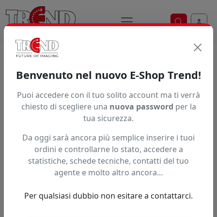
Ricerca ve
Trend S.r.l.
Supporti per la
Benvenuto nel nuovo E-Shop Trend!
stampa digitale dal 1997
Puoi accedere con il tuo solito account ma ti verrà
chiesto di scegliere una
nuova password
per la
tua sicurezza.
Da oggi sarà ancora più semplice inserire i tuoi
ordini e controllarne lo stato, accedere a
statistiche, schede tecniche, contatti del tuo
agente e molto altro ancora...
Per qualsiasi dubbio non esitare a contattarci.
Precedente
Succe