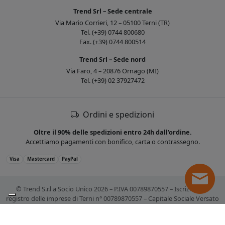
Trend Srl – Sede centrale
Via Mario Corrieri, 12 – 05100 Terni (TR)
Tel. (+39) 0744 800680
Fax. (+39) 0744 800514
Trend Srl – Sede nord
Via Faro, 4 – 20876 Ornago (MI)
Tel. (+39) 02 37927472
Ordini e spedizioni
Oltre il 90% delle spedizioni entro 24h dall’ordine.
Accettiamo pagamenti con bonifico, carta o contrassegno.
Visa
Mastercard
PayPal
© Trend S.r.l a Socio Unico 2026 – P.IVA 00789870557 – Iscrizione al
registro delle imprese di Terni n° 00789870557 – Capitale Sociale Versato
€ 10.400,00. Tutti i marchi citati sono registrati. Tutti i prezzi sono IVA
esclusa.