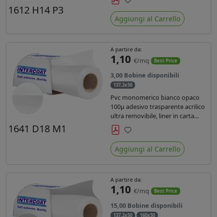
monosiliconata da 135 gr, REACH
1612 H14 P3
Preferiti
compliant per stampa con
Aggiungi al Carrello
inchiostri solvente ecosolvente uv
latex.
A partire da:
1,10
€/mq
Best Price
3,00 Bobine disponibili
137,2x50
Pvc monomerico bianco opaco
100µ adesivo trasparente acrilico
ultra removibile, liner in carta
kraft da 140gr/mq. Durata 3 anni.
1641 D18 M1
Dotato di certificato FR B1 e
Preferiti
conforme alla normativa REACH.
Aggiungi al Carrello
A partire da:
1,10
€/mq
Best Price
15,00 Bobine disponibili
137,2x50
160x50