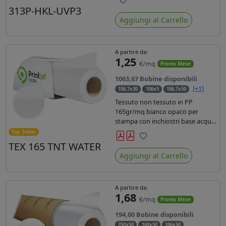
liner in carta kraft da 90gr. Durata
313P-HKL-UVP3
Preferiti
3 anni, dotata di filtro uv, idonea
Aggiungi al Carrello
per stampe con inchiostro
ecosolvente, UV e latex.
A partire da:
1,25
€/mq
Promo Mese
1063,67 Bobine disponibili
[+1]
106,7x30
106x5
106,7x50
Tessuto non tessuto in PP
165gr/mq bianco opaco per
stampa con inchiostri base acqua,
latex, uv, ecosolvente. Finitura a
Top Seller
rombi spundbond e coating
TEX 165 TNT WATER
Preferiti
superficiale con totale assenza di
Aggiungi al Carrello
peluria. Occhiellabile, non
saldabile. Anima 3' stampa lato
esterno.
A partire da:
1,68
€/mq
Promo Mese
194,00 Bobine disponibili
250x50
160x50
106x50