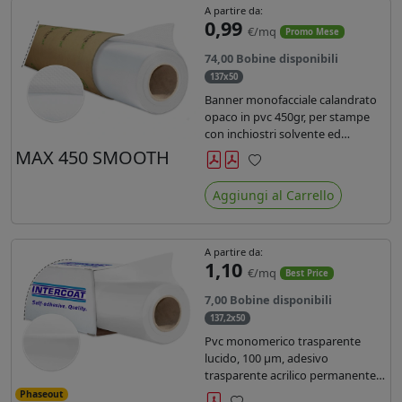
A partire da:
0,99
€/mq
Promo Mese
74,00 Bobine disponibili
137x50
Banner monofacciale calandrato
opaco in pvc 450gr, per stampe
con inchiostri solvente ed
ecosolvente , uv e latex.
MAX 450 SMOOTH
Preferiti
Aggiungi al Carrello
A partire da:
1,10
€/mq
Best Price
7,00 Bobine disponibili
137,2x50
Pvc monomerico trasparente
lucido, 100 µm, adesivo
trasparente acrilico permanente
durata 3 anni, liner in carta kraft
Phaseout