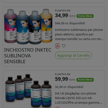
A partire da:
34,99
€/nr
Promo Mese
544,00 nr disponibili
Inchiostro sublimatico per plotter
piezo elettrici, specifico per
stampa transfer su carta con teste
Epson EPS3200, 5113, dx4 e dx5.
Ecologico, conforme alla
INCHIOSTRO INKTEC
Preferiti
normativa Reach e Oeko-Tex.
SUBLINOVA
Aggiungi al Carrello
SENSIBLE
A partire da:
59,99
€/nr
Promo Mese
32,00 nr disponibili
Ink UV plug&play con plotter
Mimaki UJV55-320 con ink
LUS120.Offre un'ampia gamma di
colori,una maggiore densità e un