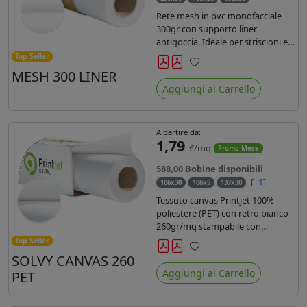
Rete mesh in pvc monofacciale
300gr con supporto liner
antigoccia. Ideale per striscioni e
coperture antivento. Saldabile,
Top Seller
stampabile con inchiostri
MESH 300 LINER
Preferiti
solvente, ecosolvente, uv e latex.
Aggiungi al Carrello
Densità fili 1000x1000 , filato 9x13.
A partire da:
1,79
€/mq
Promo Mese
588,00 Bobine disponibili
[+1]
106x30
106x5
137x30
Tessuto canvas Printjet 100%
poliestere (PET) con retro bianco
260gr/mq stampabile con
inchiostri solvente, ecosolvente,
Top Seller
uv e latex.
SOLVY CANVAS 260
Preferiti
Aggiungi al Carrello
PET