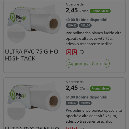
A partire da:
2,45
€/mq
Promo Mese
40,00 Bobine disponibili
160x50
106x50
Pvc polimerico bianco lucido alta
opacità e alta adesività 75µ,
adesivo trasparente acrilico
hotmelt permanente, durata 5-7
ULTRA PVC 75 G HO
anni, liner 140gr PE su entrambi
HIGH TACK
Preferiti
lati. Prestazioni di alto livello.
Aggiungi al Carrello
Dotato di certificato ignifugo
Bs1d0.
A partire da:
2,45
€/mq
Promo Mese
61,00 Bobine disponibili
160x50
106x50
Pvc polimerico bianco opaco alta
opacità a alta adesività 75 µm,
adesivo trasparente acrilico
hotmelt permanente, durata 5-7
ULTRA PVC 75 M HO