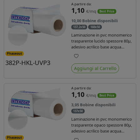
A partire da:
1,10
€/mq
Best Price
10,00 Bobine disponibili
137,2x50
160x50
Laminazione in pvc monomerico
trasparente lucido spessore 80µ,
adesivo acrilico base acqua
permanente, liner in carta
Phaseout
glassine siliconata da 72 gr. Durata
382P-HKL-UVP3
Preferiti
3 anni, ideale per laminare stampe
Aggiungi al Carrello
con ink solvente, eco-solvente e
latex.
A partire da:
1,10
€/mq
Best Price
3,05 Bobine disponibili
137x50
Laminazione in pvc monomerico
trasparente opaco spessore 80µ,
adesivo acrilico base acqua
permanente specifico per ink uv,
Phaseout