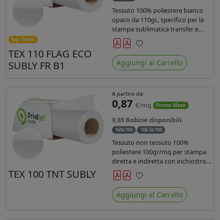
Tessuto 100% poliestere bianco
opaco da 110gr., specifico per la
stampa sublimatica transfer e
diretta. Ideale per la realizzazione
Top Seller
di stendardi e bandiere, grazie al
TEX 110 FLAG ECO
Preferiti
passaggio dell'inchiostro su
Aggiungi al Carrello
SUBLY FR B1
entrambi i lati. Dotato di
certificato FR B1.
A partire da:
0,87
€/mq
Promo Mese
9,85 Bobine disponibili
160x100
106.5x100
Tessuto non tessuto 100%
poliestere 100gr/mq per stampa
diretta e indiretta con inchiostro
sublimatico, latex e uv.
TEX 100 TNT SUBLY
Preferiti
Aggiungi al Carrello