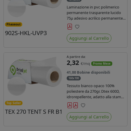
Laminazione in pvc polimerico
permanente trasparente lucido
75µ adesivo acrilico permanente
durata 5 anni con filtro uv, carta
Phaseout
kraft. Ideale per stampe con
902S-HKL-UVP3
Preferiti
inchiostro ecosolvente, UV e latex.
Aggiungi al Carrello
A partire da:
2,32
€/mq
Promo Mese
41,00 Bobine disponibili
160x100
Tessuto bianco opaco 100%
poliestere da 270gr. Dtex 600D,
idrorepellente, adatto alla stampa
solvente, ecosolvente, uv, latex (di
Top Seller
terza generazione). Ideale per
TEX 270 TENT S FR B1
Preferiti
tende ,coperture gazebo, prodotti
Aggiungi al Carrello
gonfiabili o cuscini di
arredamento.