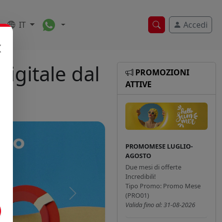
Toggle Dropdown
IT
Accedi
Ricerca veloce
igitale dal
PROMOZIONI
ATTIVE
PROMOMESE LUGLIO-
AGOSTO
Due mesi di offerte
Incredibili!
Tipo Promo: Promo Mese
(PRO01)
Successivo
Valida fino al: 31-08-2026