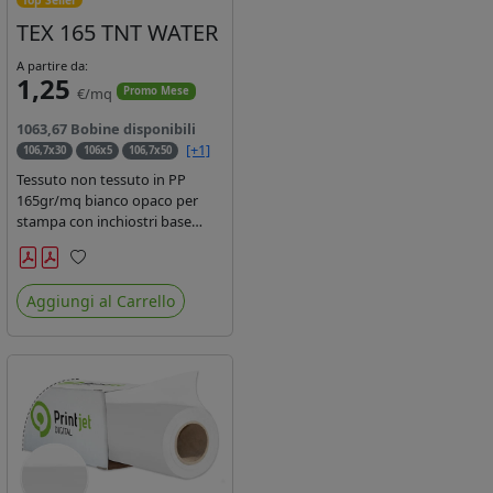
TEX 165 TNT WATER
A partire da:
1,25
€/mq
Promo Mese
1063,67 Bobine disponibili
[+1]
106,7x30
106x5
106,7x50
Tessuto non tessuto in PP
165gr/mq bianco opaco per
stampa con inchiostri base
acqua, latex, uv, ecosolvente.
Finitura a rombi spundbond e
Preferiti
coating superficiale con totale
Aggiungi al Carrello
assenza di peluria. Occhiellabile,
non saldabile. Anima 3' stampa
lato esterno.