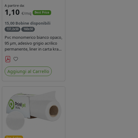
A partire da:
1,10
€/mq
Best Price
15,00 Bobine disponibili
137,2x50
160x50
Pvc monomerico bianco opaco,
95 µm, adesivo grigio acrilico
permanente, liner in carta kraft
siliconata 135gr/mq. Durata 3
anni, certificato FR B1,
Preferiti
conforme al REACH, stampa
Aggiungi al Carrello
con ink solvente, ecosolvente,
uv e latex ( terza generazione)
Top Seller