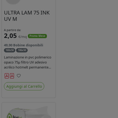
ULTRA LAM 75 INK
UV M
A partire da:
2,05
€/mq
Promo Mese
49,00 Bobine disponibili
160x50
106x50
Laminazione in pvc polimerico
opaco 75µ filtro UV adesivo
acrilico hotmelt permanente
specifico per stampe con
inchiostri UV durata 7 anni
Preferiti
indoor e 5 outdoor. Dotato di
Aggiungi al Carrello
certificato ignifugo Bs1d0.