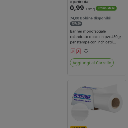
A partire da:
0,99
€/mq
Promo Mese
74,00 Bobine disponibili
137x50
Banner monofacciale
calandrato opaco in pvc 450gr,
per stampe con inchiostri
solvente ed ecosolvente , uv e
latex.
Preferiti
Aggiungi al Carrello
Phaseout