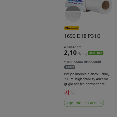
Phaseout
1690 D18 P31G
A partire da:
2,10
€/mq
Best Price
1,00 Bobina disponibili
160x50
Pvc polimerico bianco lucido,
70 µm, high stability adesivo
grigio acrilico permanente
durata 5-7 anni, per stampe
con inchiostri solvente,
Preferiti
ecosolvente, UV e latex.
Aggiungi al Carrello