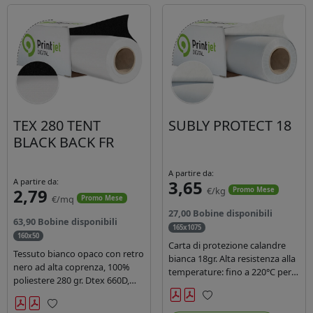
TEX 280 TENT
SUBLY PROTECT 18
BLACK BACK FR
A partire da:
A partire da:
3,65
2,79
€/kg
Promo Mese
€/mq
Promo Mese
27,00 Bobine disponibili
63,90 Bobine disponibili
165x1075
160x50
Carta di protezione calandre
Tessuto bianco opaco con retro
bianca 18gr. Alta resistenza alla
nero ad alta coprenza, 100%
temperature: fino a 220°C per
poliestere 280 gr. Dtex 660D,
40 secondi. Lunghezza 1075
idrorepellente, adatto alla
mtl, peso kg 35, diam. 20cm.
stampa sublimatica indiretta.
Preferiti