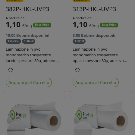
382P-HKL-UVP3
313P-HKL-UVP3
A partire da:
A partire da:
1,10
1,10
€/mq
€/mq
Best Price
Best Price
10,00 Bobine disponibili
3,05 Bobine disponibili
137,2x50
160x50
137x50
Laminazione in pvc
Laminazione in pvc
monomerico trasparente
monomerico trasparente
lucido spessore 80µ, adesivo
opaco spessore 80µ, adesivo
acrilico base acqua
acrilico base acqua permanente
permanente, liner in carta
specifico per ink uv, liner in
Preferiti
Preferiti
glassine siliconata da 72 gr.
carta kraft da 90gr. Durata 3
Aggiungi al Carrello
Aggiungi al Carrello
Durata 3 anni, ideale per
anni, dotata di filtro uv, idonea
laminare stampe con ink
per stampe con inchiostro
solvente, eco-solvente e latex.
ecosolvente, UV e latex.