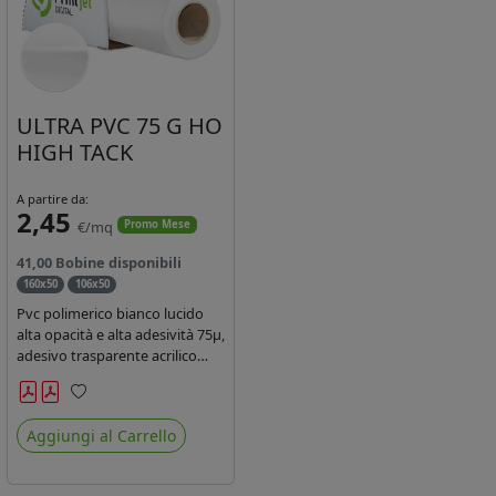
ULTRA PVC 75 G HO
HIGH TACK
A partire da:
2,45
€/mq
Promo Mese
41,00 Bobine disponibili
160x50
106x50
Pvc polimerico bianco lucido
alta opacità e alta adesività 75µ,
adesivo trasparente acrilico
hotmelt permanente, durata 5-
7 anni, liner 140gr PE su
Preferiti
entrambi lati. Prestazioni di alto
Aggiungi al Carrello
livello. Dotato di certificato
ignifugo Bs1d0.