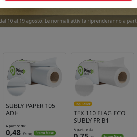
dal 10 al 19 agosto. Le normali attività riprenderanno a part
ove offerte Luglio-Agosto... Due mesi caldissimi. Approfitta
SUBLY PAPER 105
Top Seller
ADH
TEX 110 FLAG ECO
SUBLY FR B1
A partire da:
0,48
A partire da:
€/mq
0,75
Promo Mese
Promo Mese