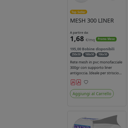
Top Seller
MESH 300 LINER
A partire da:
1,68
€/mq
Promo Mese
195,00 Bobine disponibili
250x50
160x50
106x50
Rete mesh in pvc monofacciale
300gr con supporto liner
antigoccia. Ideale per striscioni
e coperture antivento.
Saldabile, stampabile con
Preferiti
inchiostri solvente,
Aggiungi al Carrello
ecosolvente, uv e latex. Densità
fili 1000x1000 , filato 9x13.