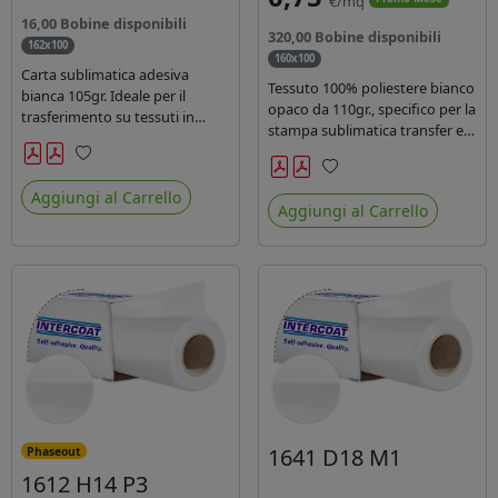
€/mq
16,00 Bobine disponibili
320,00 Bobine disponibili
162x100
160x100
Carta sublimatica adesiva
Tessuto 100% poliestere bianco
bianca 105gr. Ideale per il
opaco da 110gr., specifico per la
trasferimento su tessuti in
stampa sublimatica transfer e
poliestere nel settore
diretta. Ideale per la
sportwear .
realizzazione di stendardi e
Preferiti
Preferiti
bandiere, grazie al passaggio
Aggiungi al Carrello
Aggiungi al Carrello
dell'inchiostro su entrambi i
lati. Dotato di certificato FR B1.
1641 D18 M1
Phaseout
1612 H14 P3