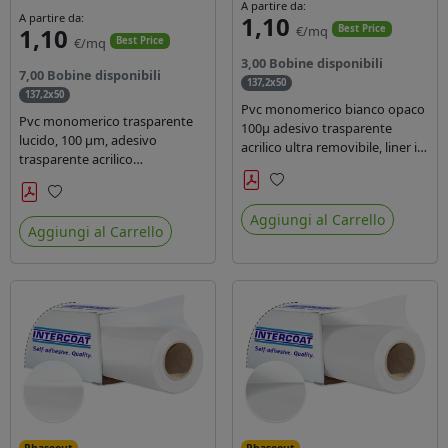
A partire da:
A partire da:
1,10
1,10
€/mq
Best Price
€/mq
Best Price
3,00 Bobine disponibili
7,00 Bobine disponibili
137,2x50
137,2x50
Pvc monomerico bianco opaco
Pvc monomerico trasparente
100µ adesivo trasparente
lucido, 100 µm, adesivo
acrilico ultra removibile, liner in
trasparente acrilico
carta kraft da 140gr/mq. Durata
permanente durata 3 anni, liner
3 anni. Dotato di certificato FR
in carta kraft monosiliconata da
Preferiti
B1 e conforme alla normativa
Preferiti
135 gr, REACH compliant per
Aggiungi al Carrello
REACH.
Aggiungi al Carrello
stampa con inchiostri solvente
ecosolvente uv latex.
Phaseout
Phaseout