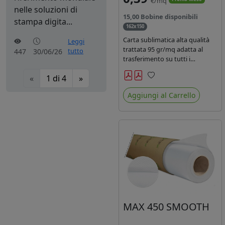
€/mq
nelle soluzioni di
15,00 Bobine disponibili
stampa digita...
162x150
Carta sublimatica alta qualità
Leggi
trattata 95 gr/mq adatta al
tutto
447
30/06/26
trasferimento su tutti i
materiali in poliestere.
«
1
di
4
»
Preferiti
Aggiungi al Carrello
MAX 450 SMOOTH