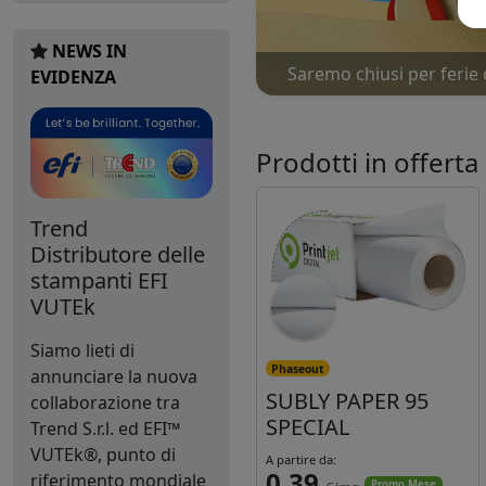
NEWS IN
Saremo chiusi per ferie 
Nu
EVIDENZA
Prodotti in offerta
Trend
Distributore delle
stampanti EFI
VUTEk
Siamo lieti di
Phaseout
annunciare la nuova
SUBLY PAPER 95
collaborazione tra
SPECIAL
Trend S.r.l. ed EFI™
VUTEk®, punto di
A partire da:
0,39
riferimento mondiale
Promo Mese