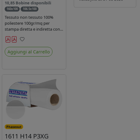
10,85 Bobine disponibili
160x100
106.5x100
Tessuto non tessuto 100%
poliestere 100gr/mq per
stampa diretta e indiretta con
inchiostro sublimatico, latex e
uv.
Preferiti
Aggiungi al Carrello
Phaseout
1611 H14 P3XG