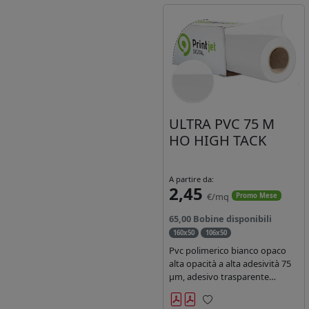
ULTRA PVC 75 M
HO HIGH TACK
A partire da:
2,45
€/mq
Promo Mese
65,00 Bobine disponibili
160x50
106x50
Pvc polimerico bianco opaco
alta opacità a alta adesività 75
µm, adesivo trasparente
acrilico hotmelt permanente,
durata 5-7 anni liner 140gr PE