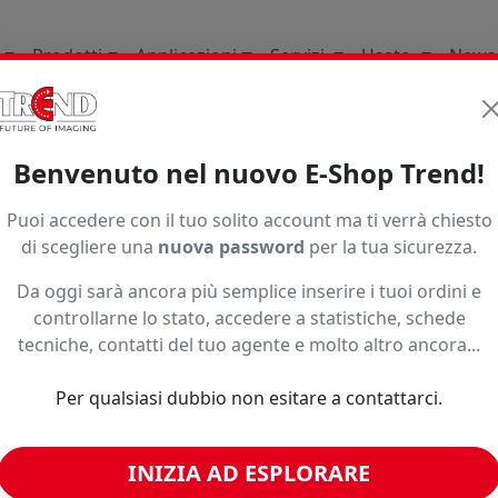
Prodotti
Applicazioni
Servizi
Usato
News
Supporti per la stampa d
Benvenuto nel nuovo E-Shop Trend!
1997
Puoi accedere con il tuo solito account ma ti verrà chiesto
di scegliere una
nuova password
per la tua sicurezza.
Da oggi sarà ancora più semplice inserire i tuoi ordini e
controllarne lo stato, accedere a statistiche, schede
tecniche, contatti del tuo agente e molto altro ancora...
Per qualsiasi dubbio non esitare a contattarci.
INIZIA AD ESPLORARE