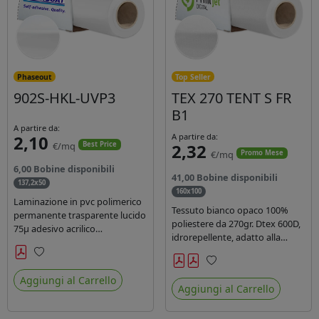
Phaseout
Top Seller
902S-HKL-UVP3
TEX 270 TENT S FR
B1
A partire da:
2,10
A partire da:
€/mq
2,32
Best Price
€/mq
Promo Mese
6,00 Bobine disponibili
41,00 Bobine disponibili
137,2x50
160x100
Laminazione in pvc polimerico
Tessuto bianco opaco 100%
permanente trasparente lucido
poliestere da 270gr. Dtex 600D,
75µ adesivo acrilico
idrorepellente, adatto alla
permanente durata 5 anni con
stampa solvente, ecosolvente,
filtro uv, carta kraft. Ideale per
uv, latex (di terza generazione).
Preferiti
stampe con inchiostro
Preferiti
Ideale per tende ,coperture
Aggiungi al Carrello
ecosolvente, UV e latex.
Aggiungi al Carrello
gazebo, prodotti gonfiabili o
cuscini di arredamento.