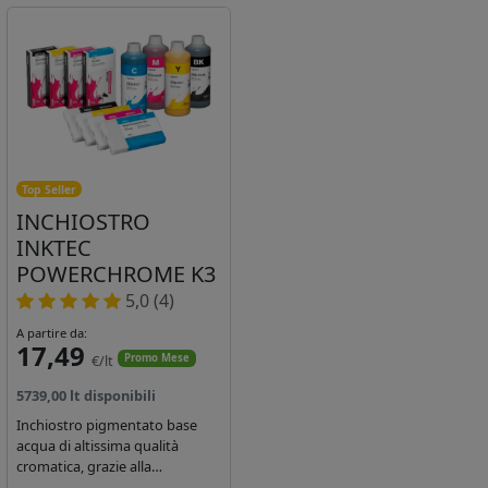
Top Seller
INCHIOSTRO
INKTEC
POWERCHROME K3
5,0 (4)
A partire da:
17,49
€/lt
Promo Mese
5739,00 lt disponibili
Inchiostro pigmentato base
acqua di altissima qualità
cromatica, grazie alla
concentrazione di pigmenti