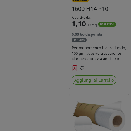
1600 H14 P10
A partire da:
1,10
€/mq
Best Price
0,00 bo disponibili
137,2x50
Pvc monomerico bianco lucido,
100 µm, adesivo trasparente
alto tack durata 4 anni FR B1
REACH per stampa solvente
ecosolvente uv latex, Liner in
Preferiti
carta KRAFT monosiliconata
Aggiungi al Carrello
135gr. brand Intercoat.