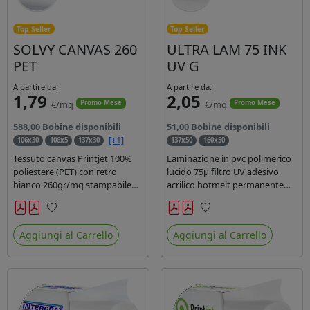
Top Seller
Top Seller
SOLVY CANVAS 260
ULTRA LAM 75 INK
PET
UV G
A partire da:
A partire da:
1,79
2,05
€/mq
€/mq
Promo Mese
Promo Mese
588,00 Bobine disponibili
51,00 Bobine disponibili
[+1]
106x30
106x5
137x30
137x50
160x50
Tessuto canvas Printjet 100%
Laminazione in pvc polimerico
poliestere (PET) con retro
lucido 75µ filtro UV adesivo
bianco 260gr/mq stampabile
acrilico hotmelt permanente
con inchiostri solvente,
specifico per stampe con
ecosolvente, uv e latex.
inchiostri UV durata 7 anni
Preferiti
Preferiti
indoor e 5 outdoor. Dotato di
Aggiungi al Carrello
Aggiungi al Carrello
certificato ignifugo Bs1d0.