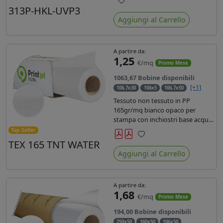
liner in carta kraft da 90gr. Durata
313P-HKL-UVP3
Preferiti
3 anni, dotata di filtro uv, idonea
Aggiungi al Carrello
per stampe con inchiostro
ecosolvente, UV e latex.
A partire da:
1,25
€/mq
Promo Mese
1063,67 Bobine disponibili
[+1]
106,7x30
106x5
106,7x50
Tessuto non tessuto in PP
165gr/mq bianco opaco per
stampa con inchiostri base acqua,
latex, uv, ecosolvente. Finitura a
Top Seller
rombi spundbond e coating
TEX 165 TNT WATER
Preferiti
superficiale con totale assenza di
Aggiungi al Carrello
peluria. Occhiellabile, non
saldabile. Anima 3' stampa lato
esterno.
A partire da:
1,68
€/mq
Promo Mese
194,00 Bobine disponibili
250x50
160x50
106x50