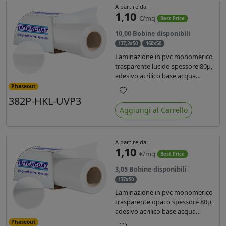
A partire da:
1,10
€/mq
Best Price
10,00 Bobine disponibili
137,2x50
160x50
Laminazione in pvc monomerico
trasparente lucido spessore 80µ,
adesivo acrilico base acqua
permanente, liner in carta
Phaseout
glassine siliconata da 72 gr. Durata
382P-HKL-UVP3
Preferiti
3 anni, ideale per laminare stampe
Aggiungi al Carrello
con ink solvente, eco-solvente e
latex.
A partire da:
1,10
€/mq
Best Price
3,05 Bobine disponibili
137x50
Laminazione in pvc monomerico
trasparente opaco spessore 80µ,
adesivo acrilico base acqua
permanente specifico per ink uv,
Phaseout