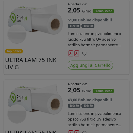
A partire da:
2,05
€/mq
Promo Mese
51,00 Bobine disponibili
137x50
160x50
Laminazione in pvc polimerico
lucido 75µ filtro UV adesivo
acrilico hotmelt permanente
specifico per stampe con
Top Seller
inchiostri UV durata 7 anni indoor
ULTRA LAM 75 INK
Preferiti
e 5 outdoor. Dotato di certificato
Aggiungi al Carrello
UV G
ignifugo Bs1d0.
A partire da:
2,05
€/mq
Promo Mese
43,00 Bobine disponibili
160x50
106x50
Laminazione in pvc polimerico
opaco 75µ filtro UV adesivo
acrilico hotmelt permanente
specifico per stampe con
ULTRA LAM 75 INK