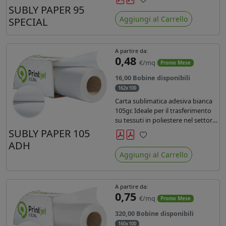
SUBLY PAPER 95
Preferiti
Aggiungi al Carrello
SPECIAL
A partire da:
0,48
€/mq
Promo Mese
16,00 Bobine disponibili
162x100
Carta sublimatica adesiva bianca
105gr. Ideale per il trasferimento
su tessuti in poliestere nel settore
sportwear .
SUBLY PAPER 105
ADH
Preferiti
Aggiungi al Carrello
A partire da:
0,75
€/mq
Promo Mese
320,00 Bobine disponibili
160x100