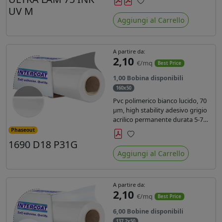
inchiostri UV durata 7 anni indoor
UV M
Preferiti
e 5 outdoor. Dotato di certificato
Aggiungi al Carrello
ignifugo Bs1d0.
A partire da:
2,10
€/mq
Best Price
1,00 Bobina disponibili
160x50
Pvc polimerico bianco lucido, 70
µm, high stability adesivo grigio
acrilico permanente durata 5-7
anni, per stampe con inchiostri
Phaseout
solvente, ecosolvente, UV e latex.
1690 D18 P31G
Preferiti
Aggiungi al Carrello
A partire da:
2,10
€/mq
Best Price
6,00 Bobine disponibili
137,2x50