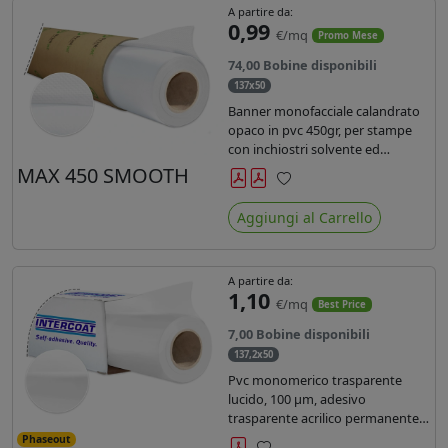
A partire da:
0,99
€/mq
Promo Mese
74,00 Bobine disponibili
137x50
Banner monofacciale calandrato
opaco in pvc 450gr, per stampe
con inchiostri solvente ed
ecosolvente , uv e latex.
MAX 450 SMOOTH
Preferiti
Aggiungi al Carrello
A partire da:
1,10
€/mq
Best Price
7,00 Bobine disponibili
137,2x50
Pvc monomerico trasparente
lucido, 100 µm, adesivo
trasparente acrilico permanente
durata 3 anni, liner in carta kraft
Phaseout