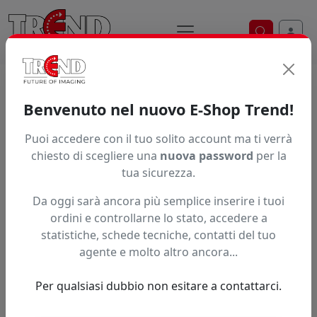
Ricerca ve
Trend S.r.l.
Supporti per la
Benvenuto nel nuovo E-Shop Trend!
stampa digitale dal 1997
Puoi accedere con il tuo solito account ma ti verrà
chiesto di scegliere una
nuova password
per la
tua sicurezza.
Da oggi sarà ancora più semplice inserire i tuoi
ordini e controllarne lo stato, accedere a
statistiche, schede tecniche, contatti del tuo
agente e molto altro ancora...
Per qualsiasi dubbio non esitare a contattarci.
Precedente
Succe