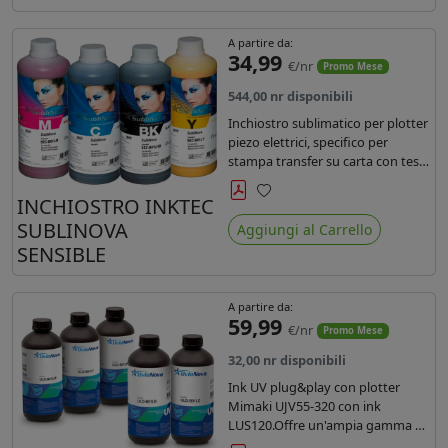
A partire da:
34,99
€/nr
Promo Mese
544,00 nr disponibili
Inchiostro sublimatico per plotter
piezo elettrici, specifico per
stampa transfer su carta con teste
Epson EPS3200, 5113, dx4 e dx5.
Ecologico, conforme alla
INCHIOSTRO INKTEC
Preferiti
normativa Reach e Oeko-Tex.
SUBLINOVA
Aggiungi al Carrello
SENSIBLE
A partire da:
59,99
€/nr
Promo Mese
32,00 nr disponibili
Ink UV plug&play con plotter
Mimaki UJV55-320 con ink
LUS120.Offre un'ampia gamma di
colori,una maggiore densità e un