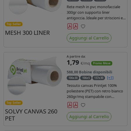
Rete mesh in pvc monofacciale
300gr con supporto liner
antigoccia. Ideale per striscioni e
coperture antivento. Saldabile,
Top Seller
stampabile con inchiostri
MESH 300 LINER
Preferiti
solvente, ecosolvente, uv e latex.
Aggiungi al Carrello
Densità fili 1000x1000 , filato 9x13.
A partire da:
1,79
€/mq
Promo Mese
588,00 Bobine disponibili
[+1]
106x30
106x5
137x30
Tessuto canvas Printjet 100%
poliestere (PET) con retro bianco
260gr/mq stampabile con
inchiostri solvente, ecosolvente,
Top Seller
uv e latex.
SOLVY CANVAS 260
Preferiti
Aggiungi al Carrello
PET