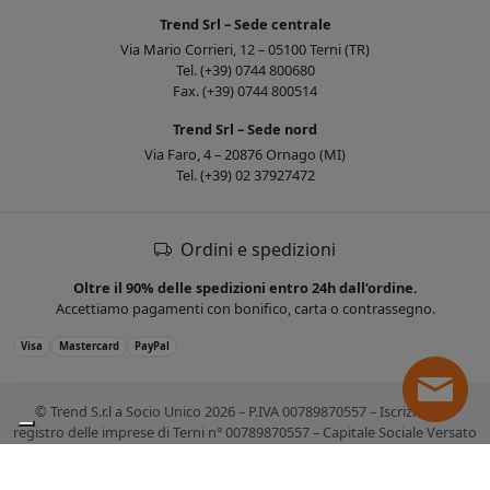
Trend Srl – Sede centrale
Via Mario Corrieri, 12 – 05100 Terni (TR)
Tel. (+39) 0744 800680
Fax. (+39) 0744 800514
Trend Srl – Sede nord
Via Faro, 4 – 20876 Ornago (MI)
Tel. (+39) 02 37927472
Ordini e spedizioni
Oltre il 90% delle spedizioni entro 24h dall’ordine.
Accettiamo pagamenti con bonifico, carta o contrassegno.
Visa
Mastercard
PayPal
© Trend S.r.l a Socio Unico 2026 – P.IVA 00789870557 – Iscrizione al
registro delle imprese di Terni n° 00789870557 – Capitale Sociale Versato
€ 10.400,00. Tutti i marchi citati sono registrati. Tutti i prezzi sono IVA
esclusa.