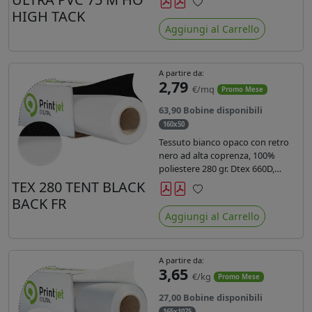
anni liner 140gr PE su entrambi
HIGH TACK
Preferiti
lati. Dotato di certificato ignifugo
Aggiungi al Carrello
Bs1d0.
A partire da:
2,79
€/mq
Promo Mese
63,90 Bobine disponibili
160x50
Tessuto bianco opaco con retro
nero ad alta coprenza, 100%
poliestere 280 gr. Dtex 660D,
idrorepellente, adatto alla stampa
TEX 280 TENT BLACK
sublimatica indiretta. Ideale per
BACK FR
Preferiti
tende ,coperture gazebo, prodotti
Aggiungi al Carrello
gonfiabili o cuscini di
arredamento.
A partire da:
3,65
€/kg
Promo Mese
27,00 Bobine disponibili
165x1075