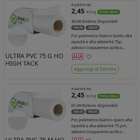
A partire da:
2,45
€/mq
Promo Mese
40,00 Bobine disponibili
160x50
106x50
Pvc polimerico bianco lucido alta
opacità e alta adesività 75µ,
adesivo trasparente acrilico
hotmelt permanente, durata 5-7
ULTRA PVC 75 G HO
anni, liner 140gr PE su entrambi
HIGH TACK
Preferiti
lati. Prestazioni di alto livello.
Aggiungi al Carrello
Dotato di certificato ignifugo
Bs1d0.
A partire da:
2,45
€/mq
Promo Mese
61,00 Bobine disponibili
160x50
106x50
Pvc polimerico bianco opaco alta
opacità a alta adesività 75 µm,
adesivo trasparente acrilico
hotmelt permanente, durata 5-7
ULTRA PVC 75 M HO