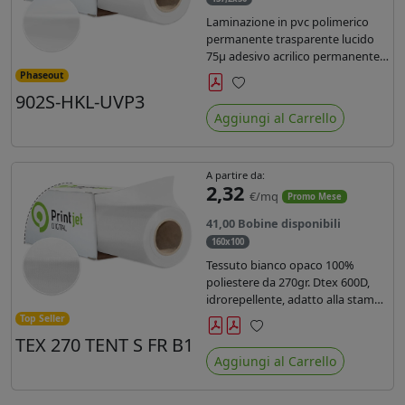
Laminazione in pvc polimerico
permanente trasparente lucido
75µ adesivo acrilico permanente
durata 5 anni con filtro uv, carta
Phaseout
kraft. Ideale per stampe con
902S-HKL-UVP3
Preferiti
inchiostro ecosolvente, UV e latex.
Aggiungi al Carrello
A partire da:
2,32
€/mq
Promo Mese
41,00 Bobine disponibili
160x100
Tessuto bianco opaco 100%
poliestere da 270gr. Dtex 600D,
idrorepellente, adatto alla stampa
solvente, ecosolvente, uv, latex (di
Top Seller
terza generazione). Ideale per
TEX 270 TENT S FR B1
Preferiti
tende ,coperture gazebo, prodotti
Aggiungi al Carrello
gonfiabili o cuscini di
arredamento.