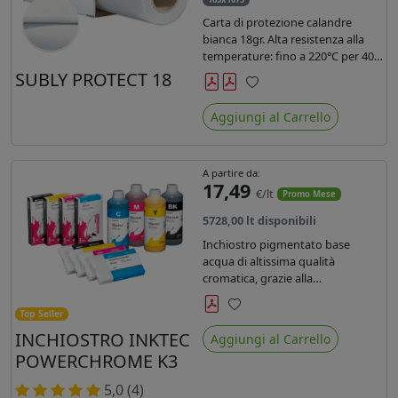
Carta di protezione calandre
bianca 18gr. Alta resistenza alla
temperature: fino a 220°C per 40
secondi. Lunghezza 1075 mtl,
SUBLY PROTECT 18
peso kg 35, diam. 20cm.
Preferiti
Aggiungi al Carrello
A partire da:
17,49
€/lt
Promo Mese
5728,00 lt disponibili
Inchiostro pigmentato base
acqua di altissima qualità
cromatica, grazie alla
concentrazione di pigmenti
permette di realizzare stampe di
Top Seller
Preferiti
altissima qualità e ridurre la curva
INCHIOSTRO INKTEC
Aggiungi al Carrello
colore fino ad un 20 % rispetto
POWERCHROME K3
agli inchiostri presenti sul
mercato.
5,0 (4)