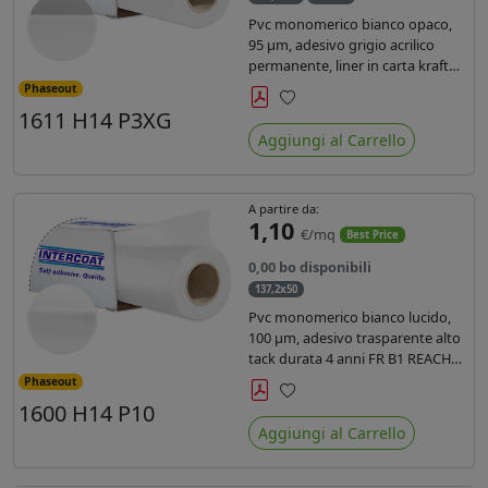
Pvc monomerico bianco opaco,
95 µm, adesivo grigio acrilico
permanente, liner in carta kraft
siliconata 135gr/mq. Durata 3
Phaseout
anni, certificato FR B1, conforme
1611 H14 P3XG
Preferiti
al REACH, stampa con ink
Aggiungi al Carrello
solvente, ecosolvente, uv e latex (
terza generazione)
A partire da:
1,10
€/mq
Best Price
0,00 bo disponibili
137,2x50
Pvc monomerico bianco lucido,
100 µm, adesivo trasparente alto
tack durata 4 anni FR B1 REACH
per stampa solvente ecosolvente
Phaseout
uv latex, Liner in carta KRAFT
1600 H14 P10
Preferiti
monosiliconata 135gr. brand
Aggiungi al Carrello
Intercoat.