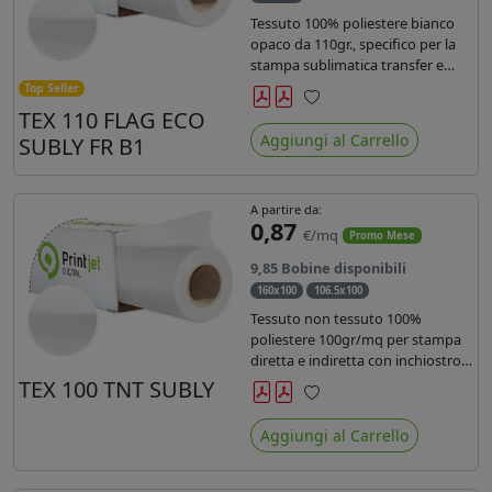
Tessuto 100% poliestere bianco
opaco da 110gr., specifico per la
stampa sublimatica transfer e
diretta. Ideale per la realizzazione
Top Seller
di stendardi e bandiere, grazie al
TEX 110 FLAG ECO
Preferiti
passaggio dell'inchiostro su
Aggiungi al Carrello
SUBLY FR B1
entrambi i lati. Dotato di
certificato FR B1.
A partire da:
0,87
€/mq
Promo Mese
9,85 Bobine disponibili
160x100
106.5x100
Tessuto non tessuto 100%
poliestere 100gr/mq per stampa
diretta e indiretta con inchiostro
sublimatico, latex e uv.
TEX 100 TNT SUBLY
Preferiti
Aggiungi al Carrello