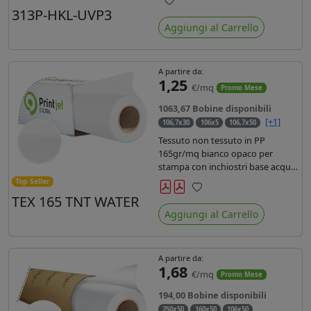
liner in carta kraft da 90gr. Durata
313P-HKL-UVP3
Preferiti
3 anni, dotata di filtro uv, idonea
Aggiungi al Carrello
per stampe con inchiostro
ecosolvente, UV e latex.
A partire da:
1,25
€/mq
Promo Mese
1063,67 Bobine disponibili
[+1]
106,7x30
106x5
106,7x50
Tessuto non tessuto in PP
165gr/mq bianco opaco per
stampa con inchiostri base acqua,
latex, uv, ecosolvente. Finitura a
Top Seller
rombi spundbond e coating
TEX 165 TNT WATER
Preferiti
superficiale con totale assenza di
Aggiungi al Carrello
peluria. Occhiellabile, non
saldabile. Anima 3' stampa lato
esterno.
A partire da:
1,68
€/mq
Promo Mese
194,00 Bobine disponibili
250x50
160x50
106x50