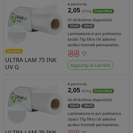
A partire da:
2,05
€/mq
Promo Mese
51,00 Bobine disponibili
137x50
160x50
Laminazione in pvc polimerico
lucido 75µ filtro UV adesivo
acrilico hotmelt permanente
specifico per stampe con
Top Seller
inchiostri UV durata 7 anni indoor
ULTRA LAM 75 INK
Preferiti
e 5 outdoor. Dotato di certificato
Aggiungi al Carrello
UV G
ignifugo Bs1d0.
A partire da:
2,05
€/mq
Promo Mese
43,00 Bobine disponibili
160x50
106x50
Laminazione in pvc polimerico
opaco 75µ filtro UV adesivo
acrilico hotmelt permanente
specifico per stampe con
ULTRA LAM 75 INK