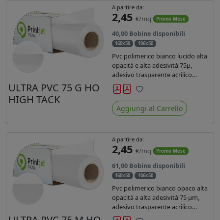
A partire da:
2,45
€/mq
Promo Mese
40,00 Bobine disponibili
160x50
106x50
Pvc polimerico bianco lucido alta
opacità e alta adesività 75µ,
adesivo trasparente acrilico
hotmelt permanente, durata 5-7
ULTRA PVC 75 G HO
anni, liner 140gr PE su entrambi
HIGH TACK
Preferiti
lati. Prestazioni di alto livello.
Aggiungi al Carrello
Dotato di certificato ignifugo
Bs1d0.
A partire da:
2,45
€/mq
Promo Mese
61,00 Bobine disponibili
160x50
106x50
Pvc polimerico bianco opaco alta
opacità a alta adesività 75 µm,
adesivo trasparente acrilico
hotmelt permanente, durata 5-7
ULTRA PVC 75 M HO