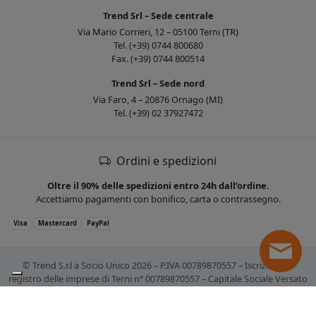
Trend Srl – Sede centrale
Via Mario Corrieri, 12 – 05100 Terni (TR)
Tel. (+39) 0744 800680
Fax. (+39) 0744 800514
Trend Srl – Sede nord
Via Faro, 4 – 20876 Ornago (MI)
Tel. (+39) 02 37927472
Ordini e spedizioni
Oltre il 90% delle spedizioni entro 24h dall’ordine.
Accettiamo pagamenti con bonifico, carta o contrassegno.
Visa
Mastercard
PayPal
© Trend S.r.l a Socio Unico 2026 – P.IVA 00789870557 – Iscrizione al
registro delle imprese di Terni n° 00789870557 – Capitale Sociale Versato
€ 10.400,00. Tutti i marchi citati sono registrati. Tutti i prezzi sono IVA
esclusa.