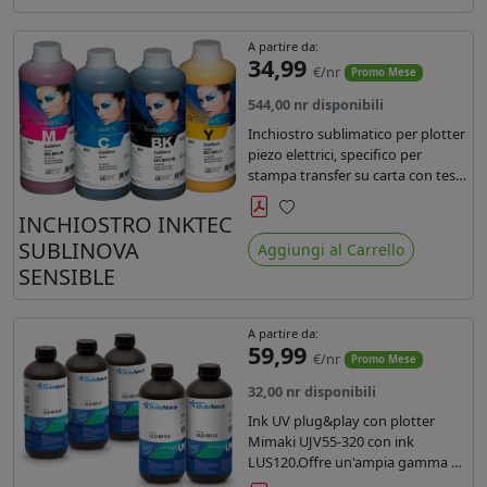
A partire da:
34,99
€/nr
Promo Mese
544,00 nr disponibili
Inchiostro sublimatico per plotter
piezo elettrici, specifico per
stampa transfer su carta con teste
Epson EPS3200, 5113, dx4 e dx5.
Ecologico, conforme alla
INCHIOSTRO INKTEC
Preferiti
normativa Reach e Oeko-Tex.
SUBLINOVA
Aggiungi al Carrello
SENSIBLE
A partire da:
59,99
€/nr
Promo Mese
32,00 nr disponibili
Ink UV plug&play con plotter
Mimaki UJV55-320 con ink
LUS120.Offre un'ampia gamma di
colori,una maggiore densità e un