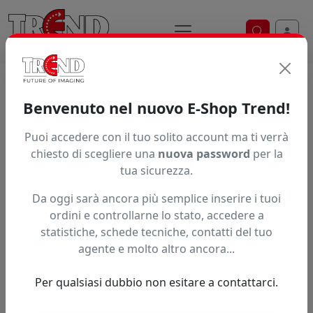
Ricerca ve
Trend S.r.l.
Supporti per la
Benvenuto nel nuovo E-Shop Trend!
stampa digitale dal 1997
Puoi accedere con il tuo solito account ma ti verrà
chiesto di scegliere una
nuova password
per la
tua sicurezza.
Da oggi sarà ancora più semplice inserire i tuoi
ordini e controllarne lo stato, accedere a
statistiche, schede tecniche, contatti del tuo
agente e molto altro ancora...
Per qualsiasi dubbio non esitare a contattarci.
Precedente
Succe