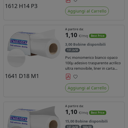
monosiliconata da 135 gr, REACH
1612 H14 P3
Preferiti
compliant per stampa con
Aggiungi al Carrello
inchiostri solvente ecosolvente uv
latex.
A partire da:
1,10
€/mq
Best Price
3,00 Bobine disponibili
137,2x50
Pvc monomerico bianco opaco
100µ adesivo trasparente acrilico
ultra removibile, liner in carta
kraft da 140gr/mq. Durata 3 anni.
1641 D18 M1
Dotato di certificato FR B1 e
Preferiti
conforme alla normativa REACH.
Aggiungi al Carrello
A partire da:
1,10
€/mq
Best Price
15,00 Bobine disponibili
137,2x50
160x50