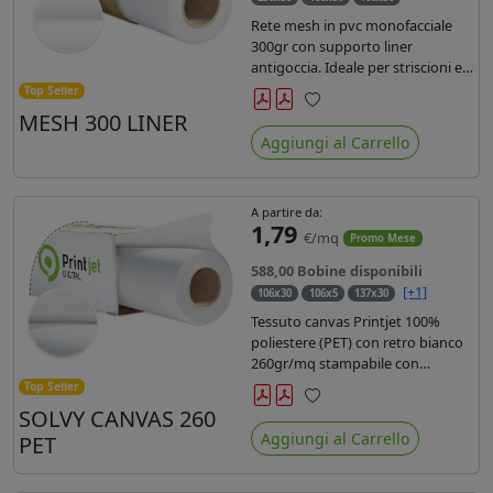
Rete mesh in pvc monofacciale
300gr con supporto liner
antigoccia. Ideale per striscioni e
coperture antivento. Saldabile,
Top Seller
stampabile con inchiostri
MESH 300 LINER
Preferiti
solvente, ecosolvente, uv e latex.
Aggiungi al Carrello
Densità fili 1000x1000 , filato 9x13.
A partire da:
1,79
€/mq
Promo Mese
588,00 Bobine disponibili
[+1]
106x30
106x5
137x30
Tessuto canvas Printjet 100%
poliestere (PET) con retro bianco
260gr/mq stampabile con
inchiostri solvente, ecosolvente,
Top Seller
uv e latex.
SOLVY CANVAS 260
Preferiti
Aggiungi al Carrello
PET