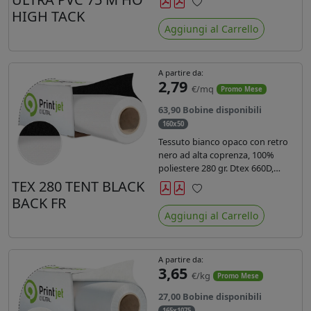
anni liner 140gr PE su entrambi
HIGH TACK
Preferiti
lati. Dotato di certificato ignifugo
Aggiungi al Carrello
Bs1d0.
A partire da:
2,79
€/mq
Promo Mese
63,90 Bobine disponibili
160x50
Tessuto bianco opaco con retro
nero ad alta coprenza, 100%
poliestere 280 gr. Dtex 660D,
idrorepellente, adatto alla stampa
TEX 280 TENT BLACK
sublimatica indiretta. Ideale per
BACK FR
Preferiti
tende ,coperture gazebo, prodotti
Aggiungi al Carrello
gonfiabili o cuscini di
arredamento.
A partire da:
3,65
€/kg
Promo Mese
27,00 Bobine disponibili
165x1075