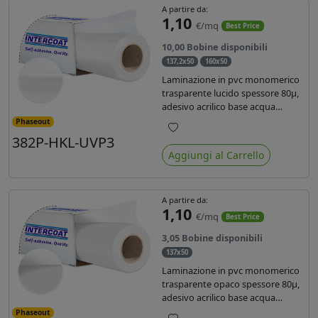
A partire da:
1,10
€/mq
Best Price
10,00 Bobine disponibili
137,2x50
160x50
Laminazione in pvc monomerico
trasparente lucido spessore 80µ,
adesivo acrilico base acqua
permanente, liner in carta
Phaseout
glassine siliconata da 72 gr. Durata
382P-HKL-UVP3
Preferiti
3 anni, ideale per laminare stampe
Aggiungi al Carrello
con ink solvente, eco-solvente e
latex.
A partire da:
1,10
€/mq
Best Price
3,05 Bobine disponibili
137x50
Laminazione in pvc monomerico
trasparente opaco spessore 80µ,
adesivo acrilico base acqua
permanente specifico per ink uv,
Phaseout