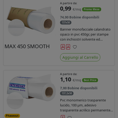
A partire da:
0,99
€/mq
Promo Mese
74,00 Bobine disponibili
137x50
Banner monofacciale calandrato
opaco in pvc 450gr, per stampe
con inchiostri solvente ed
ecosolvente , uv e latex.
MAX 450 SMOOTH
Preferiti
Aggiungi al Carrello
A partire da:
1,10
€/mq
Best Price
7,00 Bobine disponibili
137,2x50
Pvc monomerico trasparente
lucido, 100 µm, adesivo
trasparente acrilico permanente
durata 3 anni, liner in carta kraft
Phaseout