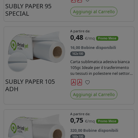
SUBLY PAPER 95
Preferiti
Aggiungi al Carrello
SPECIAL
A partire da:
0,48
€/mq
Promo Mese
16,00 Bobine disponibili
162x100
Carta sublimatica adesiva bianca
105gr. Ideale per il trasferimento
su tessuti in poliestere nel settore
sportwear .
SUBLY PAPER 105
ADH
Preferiti
Aggiungi al Carrello
A partire da:
0,75
€/mq
Promo Mese
320,00 Bobine disponibili
160x100