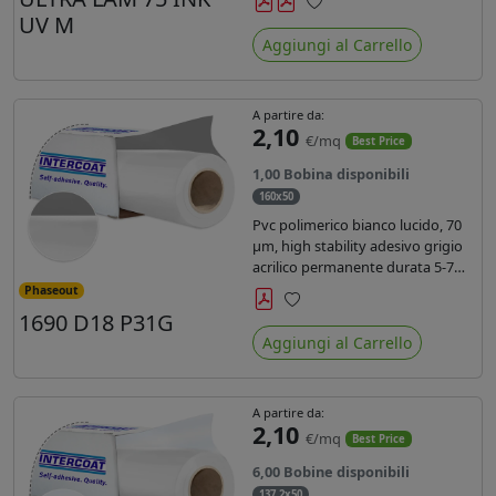
inchiostri UV durata 7 anni indoor
UV M
Preferiti
e 5 outdoor. Dotato di certificato
Aggiungi al Carrello
ignifugo Bs1d0.
A partire da:
2,10
€/mq
Best Price
1,00 Bobina disponibili
160x50
Pvc polimerico bianco lucido, 70
µm, high stability adesivo grigio
acrilico permanente durata 5-7
anni, per stampe con inchiostri
Phaseout
solvente, ecosolvente, UV e latex.
1690 D18 P31G
Preferiti
Aggiungi al Carrello
A partire da:
2,10
€/mq
Best Price
6,00 Bobine disponibili
137,2x50