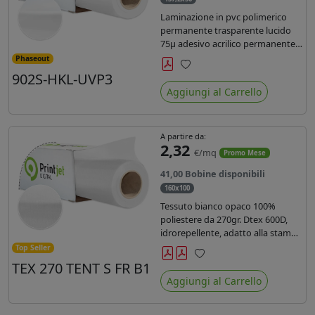
Laminazione in pvc polimerico
permanente trasparente lucido
75µ adesivo acrilico permanente
durata 5 anni con filtro uv, carta
Phaseout
kraft. Ideale per stampe con
902S-HKL-UVP3
Preferiti
inchiostro ecosolvente, UV e latex.
Aggiungi al Carrello
A partire da:
2,32
€/mq
Promo Mese
41,00 Bobine disponibili
160x100
Tessuto bianco opaco 100%
poliestere da 270gr. Dtex 600D,
idrorepellente, adatto alla stampa
solvente, ecosolvente, uv, latex (di
Top Seller
terza generazione). Ideale per
TEX 270 TENT S FR B1
Preferiti
tende ,coperture gazebo, prodotti
Aggiungi al Carrello
gonfiabili o cuscini di
arredamento.