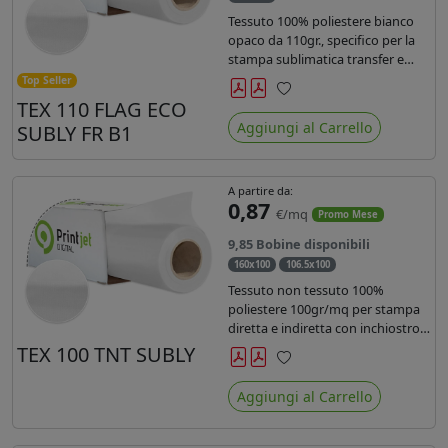
Tessuto 100% poliestere bianco
opaco da 110gr., specifico per la
stampa sublimatica transfer e
diretta. Ideale per la realizzazione
Top Seller
di stendardi e bandiere, grazie al
TEX 110 FLAG ECO
Preferiti
passaggio dell'inchiostro su
Aggiungi al Carrello
SUBLY FR B1
entrambi i lati. Dotato di
certificato FR B1.
A partire da:
0,87
€/mq
Promo Mese
9,85 Bobine disponibili
160x100
106.5x100
Tessuto non tessuto 100%
poliestere 100gr/mq per stampa
diretta e indiretta con inchiostro
sublimatico, latex e uv.
TEX 100 TNT SUBLY
Preferiti
Aggiungi al Carrello