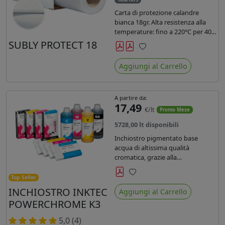
Carta di protezione calandre
bianca 18gr. Alta resistenza alla
temperature: fino a 220°C per 40
secondi. Lunghezza 1075 mtl,
SUBLY PROTECT 18
peso kg 35, diam. 20cm.
Preferiti
Aggiungi al Carrello
A partire da:
17,49
€/lt
Promo Mese
5728,00 lt disponibili
Inchiostro pigmentato base
acqua di altissima qualità
cromatica, grazie alla
concentrazione di pigmenti
permette di realizzare stampe di
Top Seller
Preferiti
altissima qualità e ridurre la curva
INCHIOSTRO INKTEC
Aggiungi al Carrello
colore fino ad un 20 % rispetto
POWERCHROME K3
agli inchiostri presenti sul
mercato.
5,0 (4)