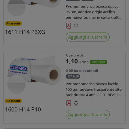
Pvc monomerico bianco opaco,
95 µm, adesivo grigio acrilico
permanente, liner in carta kraft
siliconata 135gr/mq. Durata 3
Phaseout
anni, certificato FR B1, conforme
1611 H14 P3XG
Preferiti
al REACH, stampa con ink
Aggiungi al Carrello
solvente, ecosolvente, uv e latex (
terza generazione)
A partire da:
1,10
€/mq
Best Price
0,00 bo disponibili
137,2x50
Pvc monomerico bianco lucido,
100 µm, adesivo trasparente alto
tack durata 4 anni FR B1 REACH
per stampa solvente ecosolvente
Phaseout
uv latex, Liner in carta KRAFT
1600 H14 P10
Preferiti
monosiliconata 135gr. brand
Aggiungi al Carrello
Intercoat.