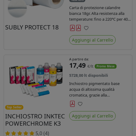
Carta di protezione calandre
bianca 18gr. Alta resistenza alla
temperature: fino a 220°C per 40
secondi. Lunghezza 1075 mtl,
SUBLY PROTECT 18
peso kg 35, diam. 20cm.
Preferiti
Aggiungi al Carrello
A partire da:
17,49
€/lt
Promo Mese
5728,00 lt disponibili
Inchiostro pigmentato base
acqua di altissima qualità
cromatica, grazie alla
concentrazione di pigmenti
permette di realizzare stampe di
Top Seller
Preferiti
altissima qualità e ridurre la curva
INCHIOSTRO INKTEC
Aggiungi al Carrello
colore fino ad un 20 % rispetto
POWERCHROME K3
agli inchiostri presenti sul
mercato.
5,0 (4)