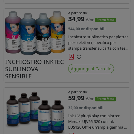
A partire da:
34,99
€/nr
Promo Mese
544,00 nr disponibili
Inchiostro sublimatico per plotter
piezo elettrici, specifico per
stampa transfer su carta con teste
Epson EPS3200, 5113, dx4 e dx5.
Ecologico, conforme alla
INCHIOSTRO INKTEC
Preferiti
normativa Reach e Oeko-Tex.
SUBLINOVA
Aggiungi al Carrello
SENSIBLE
A partire da:
59,99
€/nr
Promo Mese
32,00 nr disponibili
Ink UV plug&play con plotter
Mimaki UJV55-320 con ink
LUS120.Offre un'ampia gamma di
colori,una maggiore densità e un