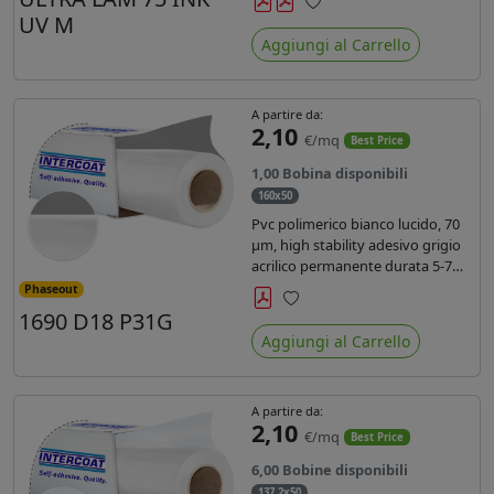
inchiostri UV durata 7 anni indoor
UV M
Preferiti
e 5 outdoor. Dotato di certificato
Aggiungi al Carrello
ignifugo Bs1d0.
A partire da:
2,10
€/mq
Best Price
1,00 Bobina disponibili
160x50
Pvc polimerico bianco lucido, 70
µm, high stability adesivo grigio
acrilico permanente durata 5-7
anni, per stampe con inchiostri
Phaseout
solvente, ecosolvente, UV e latex.
1690 D18 P31G
Preferiti
Aggiungi al Carrello
A partire da:
2,10
€/mq
Best Price
6,00 Bobine disponibili
137,2x50