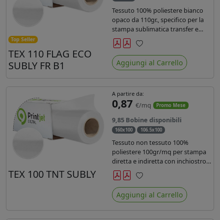
Tessuto 100% poliestere bianco
opaco da 110gr., specifico per la
stampa sublimatica transfer e
diretta. Ideale per la realizzazione
Top Seller
di stendardi e bandiere, grazie al
TEX 110 FLAG ECO
Preferiti
passaggio dell'inchiostro su
Aggiungi al Carrello
SUBLY FR B1
entrambi i lati. Dotato di
certificato FR B1.
A partire da:
0,87
€/mq
Promo Mese
9,85 Bobine disponibili
160x100
106.5x100
Tessuto non tessuto 100%
poliestere 100gr/mq per stampa
diretta e indiretta con inchiostro
sublimatico, latex e uv.
TEX 100 TNT SUBLY
Preferiti
Aggiungi al Carrello