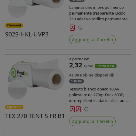
Laminazione in pvc polimerico
permanente trasparente lucido
75µ adesivo acrilico permanente
durata 5 anni con filtro uv, carta
Phaseout
kraft. Ideale per stampe con
902S-HKL-UVP3
Preferiti
inchiostro ecosolvente, UV e latex.
Aggiungi al Carrello
A partire da:
2,32
€/mq
Promo Mese
41,00 Bobine disponibili
160x100
Tessuto bianco opaco 100%
poliestere da 270gr. Dtex 600D,
idrorepellente, adatto alla stampa
solvente, ecosolvente, uv, latex (di
Top Seller
terza generazione). Ideale per
TEX 270 TENT S FR B1
Preferiti
tende ,coperture gazebo, prodotti
Aggiungi al Carrello
gonfiabili o cuscini di
arredamento.