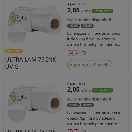
A partire da:
2,05
€/mq
Promo Mese
51,00 Bobine disponibili
137x50
160x50
Laminazione in pvc polimerico
lucido 75µ filtro UV adesivo
acrilico hotmelt permanente
specifico per stampe con
Top Seller
inchiostri UV durata 7 anni indoor
ULTRA LAM 75 INK
Preferiti
e 5 outdoor. Dotato di certificato
Aggiungi al Carrello
UV G
ignifugo Bs1d0.
A partire da:
2,05
€/mq
Promo Mese
43,00 Bobine disponibili
160x50
106x50
Laminazione in pvc polimerico
opaco 75µ filtro UV adesivo
acrilico hotmelt permanente
specifico per stampe con
ULTRA LAM 75 INK