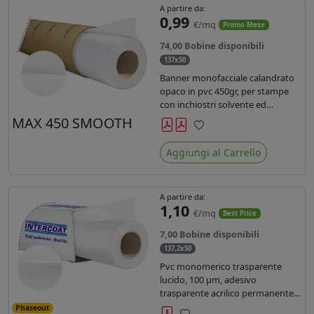
A partire da:
0,99
€/mq
Promo Mese
74,00 Bobine disponibili
137x50
Banner monofacciale calandrato
opaco in pvc 450gr, per stampe
con inchiostri solvente ed
ecosolvente , uv e latex.
MAX 450 SMOOTH
Preferiti
Aggiungi al Carrello
A partire da:
1,10
€/mq
Best Price
7,00 Bobine disponibili
137,2x50
Pvc monomerico trasparente
lucido, 100 µm, adesivo
trasparente acrilico permanente
durata 3 anni, liner in carta kraft
Phaseout