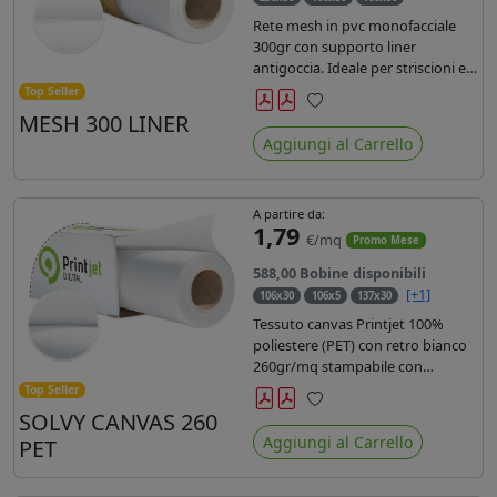
Rete mesh in pvc monofacciale
300gr con supporto liner
antigoccia. Ideale per striscioni e
coperture antivento. Saldabile,
Top Seller
stampabile con inchiostri
MESH 300 LINER
Preferiti
solvente, ecosolvente, uv e latex.
Aggiungi al Carrello
Densità fili 1000x1000 , filato 9x13.
A partire da:
1,79
€/mq
Promo Mese
588,00 Bobine disponibili
[+1]
106x30
106x5
137x30
Tessuto canvas Printjet 100%
poliestere (PET) con retro bianco
260gr/mq stampabile con
inchiostri solvente, ecosolvente,
Top Seller
uv e latex.
SOLVY CANVAS 260
Preferiti
Aggiungi al Carrello
PET