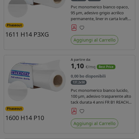
Pvc monomerico bianco opaco,
95 µm, adesivo grigio acrilico
permanente, liner in carta kraft
siliconata 135gr/mq. Durata 3
Phaseout
anni, certificato FR B1, conforme
1611 H14 P3XG
Preferiti
al REACH, stampa con ink
Aggiungi al Carrello
solvente, ecosolvente, uv e latex (
terza generazione)
A partire da:
1,10
€/mq
Best Price
0,00 bo disponibili
137,2x50
Pvc monomerico bianco lucido,
100 µm, adesivo trasparente alto
tack durata 4 anni FR B1 REACH
per stampa solvente ecosolvente
Phaseout
uv latex, Liner in carta KRAFT
1600 H14 P10
Preferiti
monosiliconata 135gr. brand
Aggiungi al Carrello
Intercoat.