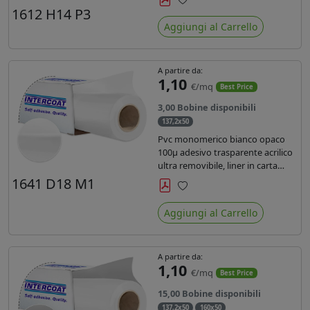
monosiliconata da 135 gr, REACH
1612 H14 P3
Preferiti
compliant per stampa con
Aggiungi al Carrello
inchiostri solvente ecosolvente uv
latex.
A partire da:
1,10
€/mq
Best Price
3,00 Bobine disponibili
137,2x50
Pvc monomerico bianco opaco
100µ adesivo trasparente acrilico
ultra removibile, liner in carta
kraft da 140gr/mq. Durata 3 anni.
1641 D18 M1
Dotato di certificato FR B1 e
Preferiti
conforme alla normativa REACH.
Aggiungi al Carrello
A partire da:
1,10
€/mq
Best Price
15,00 Bobine disponibili
137,2x50
160x50