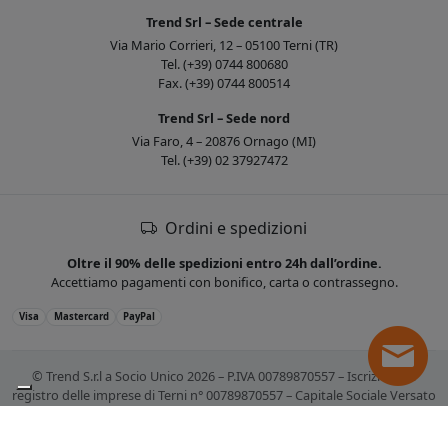
Trend Srl – Sede centrale
Via Mario Corrieri, 12 – 05100 Terni (TR)
Tel. (+39) 0744 800680
Fax. (+39) 0744 800514
Trend Srl – Sede nord
Via Faro, 4 – 20876 Ornago (MI)
Tel. (+39) 02 37927472
Ordini e spedizioni
Oltre il 90% delle spedizioni entro 24h dall’ordine.
Accettiamo pagamenti con bonifico, carta o contrassegno.
Visa
Mastercard
PayPal
© Trend S.r.l a Socio Unico 2026 – P.IVA 00789870557 – Iscrizione al
registro delle imprese di Terni n° 00789870557 – Capitale Sociale Versato
€ 10.400,00. Tutti i marchi citati sono registrati. Tutti i prezzi sono IVA
esclusa.