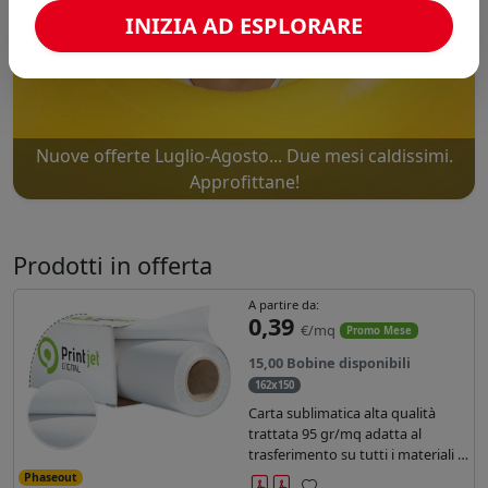
INIZIA AD ESPLORARE
Nuove offerte Luglio-Agosto... Due mesi caldissimi.
Approfittane!
Prodotti in offerta
A partire da:
0,39
€/mq
Promo Mese
15,00 Bobine disponibili
162x150
Carta sublimatica alta qualità
trattata 95 gr/mq adatta al
trasferimento su tutti i materiali in
poliestere.
Phaseout