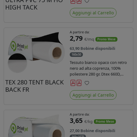
anni liner 140gr PE su entrambi
HIGH TACK
Preferiti
lati. Dotato di certificato ignifugo
Aggiungi al Carrello
Bs1d0.
A partire da:
2,79
€/mq
Promo Mese
63,90 Bobine disponibili
160x50
Tessuto bianco opaco con retro
nero ad alta coprenza, 100%
poliestere 280 gr. Dtex 660D,
idrorepellente, adatto alla stampa
TEX 280 TENT BLACK
sublimatica indiretta. Ideale per
BACK FR
Preferiti
tende ,coperture gazebo, prodotti
Aggiungi al Carrello
gonfiabili o cuscini di
arredamento.
A partire da:
3,65
€/kg
Promo Mese
27,00 Bobine disponibili
165x1075