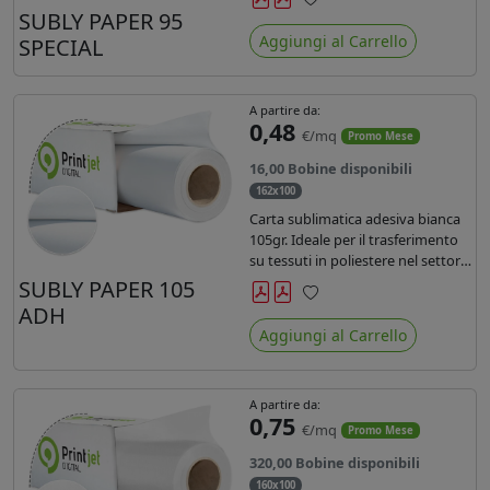
SUBLY PAPER 95
Preferiti
Aggiungi al Carrello
SPECIAL
A partire da:
0,48
€/mq
Promo Mese
16,00 Bobine disponibili
162x100
Carta sublimatica adesiva bianca
105gr. Ideale per il trasferimento
su tessuti in poliestere nel settore
sportwear .
SUBLY PAPER 105
ADH
Preferiti
Aggiungi al Carrello
A partire da:
0,75
€/mq
Promo Mese
320,00 Bobine disponibili
160x100