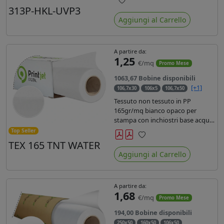
liner in carta kraft da 90gr. Durata
313P-HKL-UVP3
Preferiti
3 anni, dotata di filtro uv, idonea
Aggiungi al Carrello
per stampe con inchiostro
ecosolvente, UV e latex.
A partire da:
1,25
€/mq
Promo Mese
1063,67 Bobine disponibili
[+1]
106,7x30
106x5
106,7x50
Tessuto non tessuto in PP
165gr/mq bianco opaco per
stampa con inchiostri base acqua,
latex, uv, ecosolvente. Finitura a
Top Seller
rombi spundbond e coating
TEX 165 TNT WATER
Preferiti
superficiale con totale assenza di
Aggiungi al Carrello
peluria. Occhiellabile, non
saldabile. Anima 3' stampa lato
esterno.
A partire da:
1,68
€/mq
Promo Mese
194,00 Bobine disponibili
250x50
160x50
106x50