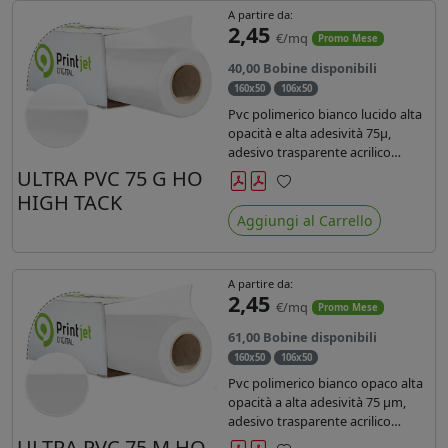
A partire da:
2,45
€/mq
Promo Mese
40,00 Bobine disponibili
160x50
106x50
Pvc polimerico bianco lucido alta
opacità e alta adesività 75µ,
adesivo trasparente acrilico
hotmelt permanente, durata 5-7
ULTRA PVC 75 G HO
anni, liner 140gr PE su entrambi
HIGH TACK
Preferiti
lati. Prestazioni di alto livello.
Aggiungi al Carrello
Dotato di certificato ignifugo
Bs1d0.
A partire da:
2,45
€/mq
Promo Mese
61,00 Bobine disponibili
160x50
106x50
Pvc polimerico bianco opaco alta
opacità a alta adesività 75 µm,
adesivo trasparente acrilico
hotmelt permanente, durata 5-7
ULTRA PVC 75 M HO