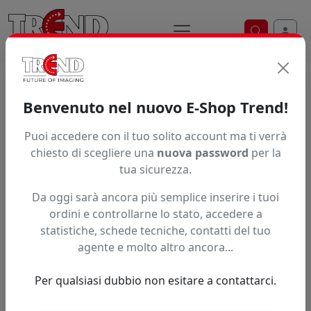
Ricerca ve
Trend S.r.l.
Supporti per la
Benvenuto nel nuovo E-Shop Trend!
stampa digitale dal 1997
Puoi accedere con il tuo solito account ma ti verrà
chiesto di scegliere una
nuova password
per la
tua sicurezza.
Da oggi sarà ancora più semplice inserire i tuoi
ordini e controllarne lo stato, accedere a
statistiche, schede tecniche, contatti del tuo
agente e molto altro ancora...
Per qualsiasi dubbio non esitare a contattarci.
Precedente
Succe