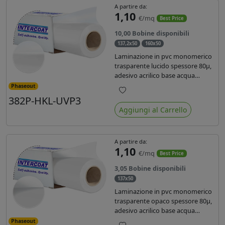
A partire da:
1,10
€/mq
Best Price
10,00 Bobine disponibili
137,2x50
160x50
Laminazione in pvc monomerico
trasparente lucido spessore 80µ,
adesivo acrilico base acqua
permanente, liner in carta
Phaseout
glassine siliconata da 72 gr. Durata
382P-HKL-UVP3
Preferiti
3 anni, ideale per laminare stampe
Aggiungi al Carrello
con ink solvente, eco-solvente e
latex.
A partire da:
1,10
€/mq
Best Price
3,05 Bobine disponibili
137x50
Laminazione in pvc monomerico
trasparente opaco spessore 80µ,
adesivo acrilico base acqua
permanente specifico per ink uv,
Phaseout