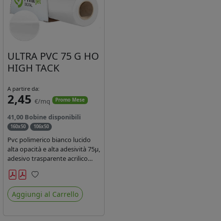
ULTRA PVC 75 G HO
HIGH TACK
A partire da:
2,45
€/mq
Promo Mese
41,00 Bobine disponibili
160x50
106x50
Pvc polimerico bianco lucido
alta opacità e alta adesività 75µ,
adesivo trasparente acrilico
hotmelt permanente, durata 5-
7 anni, liner 140gr PE su
Preferiti
entrambi lati. Prestazioni di alto
Aggiungi al Carrello
livello. Dotato di certificato
ignifugo Bs1d0.