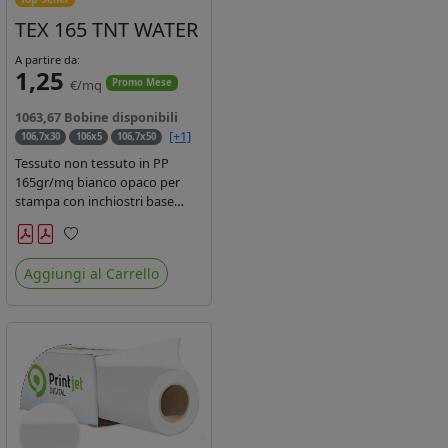
TEX 165 TNT WATER
A partire da:
1,25
€/mq
Promo Mese
1063,67 Bobine disponibili
[+1]
106,7x30
106x5
106,7x50
Tessuto non tessuto in PP
165gr/mq bianco opaco per
stampa con inchiostri base
acqua, latex, uv, ecosolvente.
Finitura a rombi spundbond e
Preferiti
coating superficiale con totale
Aggiungi al Carrello
assenza di peluria. Occhiellabile,
non saldabile. Anima 3' stampa
lato esterno.