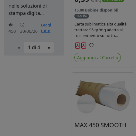
€/mq
nelle soluzioni di
15,00 Bobine disponibili
stampa digita...
162x150
Carta sublimatica alta qualità
Leggi
trattata 95 gr/mq adatta al
tutto
450
30/06/26
trasferimento su tutti i
materiali in poliestere.
«
1
di
4
»
Preferiti
Aggiungi al Carrello
MAX 450 SMOOTH