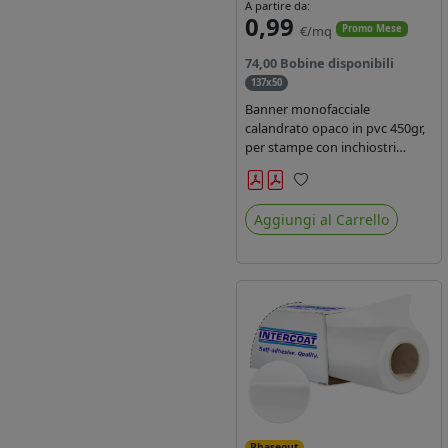
A partire da:
0,99
€/mq
Promo Mese
74,00 Bobine disponibili
137x50
Banner monofacciale
calandrato opaco in pvc 450gr,
per stampe con inchiostri
solvente ed ecosolvente , uv e
latex.
Preferiti
Aggiungi al Carrello
Phaseout