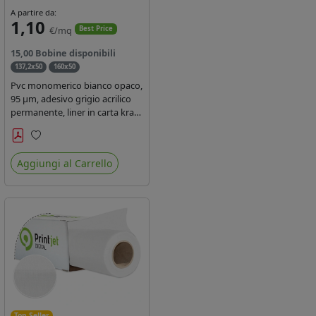
A partire da:
1,10
€/mq
Best Price
15,00 Bobine disponibili
137,2x50
160x50
Pvc monomerico bianco opaco,
95 µm, adesivo grigio acrilico
permanente, liner in carta kraft
siliconata 135gr/mq. Durata 3
anni, certificato FR B1,
Preferiti
conforme al REACH, stampa
Aggiungi al Carrello
con ink solvente, ecosolvente,
uv e latex ( terza generazione)
Top Seller