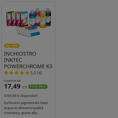
Top Seller
INCHIOSTRO
INKTEC
POWERCHROME K3
5,0 (4)
A partire da:
17,49
€/lt
Promo Mese
5739,00 lt disponibili
Inchiostro pigmentato base
acqua di altissima qualità
cromatica, grazie alla
concentrazione di pigmenti