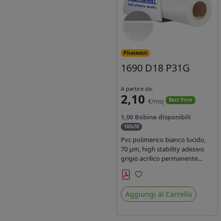
Phaseout
1690 D18 P31G
A partire da:
2,10
€/mq
Best Price
1,00 Bobina disponibili
160x50
Pvc polimerico bianco lucido,
70 µm, high stability adesivo
grigio acrilico permanente
durata 5-7 anni, per stampe
con inchiostri solvente,
Preferiti
ecosolvente, UV e latex.
Aggiungi al Carrello