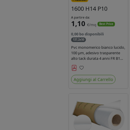
1600 H14 P10
A partire da:
1,10
€/mq
Best Price
0,00 bo disponibili
137,2x50
Pvc monomerico bianco lucido,
100 µm, adesivo trasparente
alto tack durata 4 anni FR B1
REACH per stampa solvente
ecosolvente uv latex, Liner in
Preferiti
carta KRAFT monosiliconata
Aggiungi al Carrello
135gr. brand Intercoat.