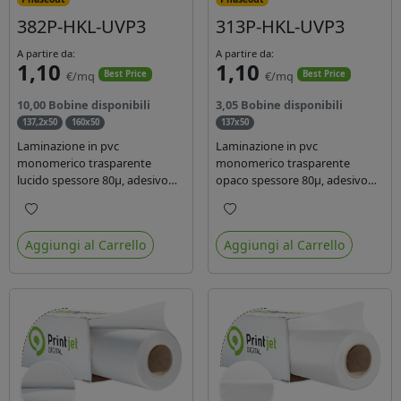
382P-HKL-UVP3
313P-HKL-UVP3
A partire da:
A partire da:
1,10
1,10
€/mq
€/mq
Best Price
Best Price
10,00 Bobine disponibili
3,05 Bobine disponibili
137,2x50
160x50
137x50
Laminazione in pvc
Laminazione in pvc
monomerico trasparente
monomerico trasparente
lucido spessore 80µ, adesivo
opaco spessore 80µ, adesivo
acrilico base acqua
acrilico base acqua permanente
permanente, liner in carta
specifico per ink uv, liner in
Preferiti
Preferiti
glassine siliconata da 72 gr.
carta kraft da 90gr. Durata 3
Aggiungi al Carrello
Aggiungi al Carrello
Durata 3 anni, ideale per
anni, dotata di filtro uv, idonea
laminare stampe con ink
per stampe con inchiostro
solvente, eco-solvente e latex.
ecosolvente, UV e latex.