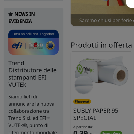
NEWS IN
Saremo chiusi per ferie 
EVIDENZA
Prodotti in offerta
Trend
Distributore delle
stampanti EFI
VUTEk
Siamo lieti di
Phaseout
annunciare la nuova
SUBLY PAPER 95
collaborazione tra
SPECIAL
Trend S.r.l. ed EFI™
VUTEk®, punto di
A partire da:
0,39
riferimento mondiale
Promo Mese