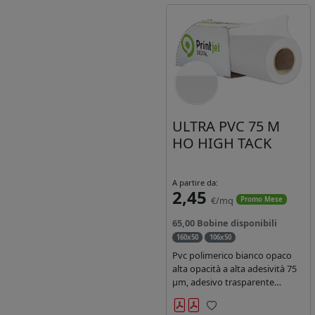
ULTRA PVC 75 M
HO HIGH TACK
A partire da:
2,45
€/mq
Promo Mese
65,00 Bobine disponibili
160x50
106x50
Pvc polimerico bianco opaco
alta opacità a alta adesività 75
µm, adesivo trasparente
acrilico hotmelt permanente,
durata 5-7 anni liner 140gr PE