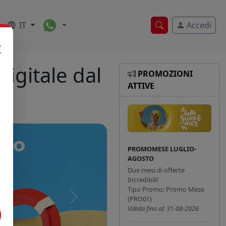
Toggle Dropdown
IT
Accedi
Ricerca veloce
igitale dal
PROMOZIONI
ATTIVE
PROMOMESE LUGLIO-
AGOSTO
Due mesi di offerte
Incredibili!
Tipo Promo: Promo Mese
(PRO01)
Successivo
Valida fino al: 31-08-2026