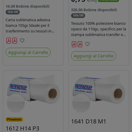
€/mq
16,00 Bobine disponibili
320,00 Bobine disponibili
162x100
160x100
Carta sublimatica adesiva
Tessuto 100% poliestere bianco
bianca 105gr. Ideale per il
opaco da 110gr., specifico per la
trasferimento su tessuti in
stampa sublimatica transfer e
poliestere nel settore
diretta. Ideale per la
sportwear .
realizzazione di stendardi e
Preferiti
Preferiti
bandiere, grazie al passaggio
Aggiungi al Carrello
Aggiungi al Carrello
dell'inchiostro su entrambi i
lati. Dotato di certificato FR B1.
1641 D18 M1
Phaseout
1612 H14 P3