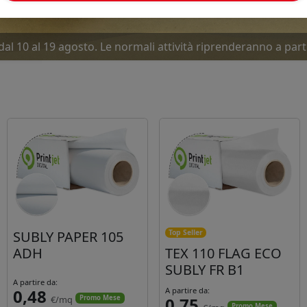
dal 10 al 19 agosto. Le normali attività riprenderanno a part
SUBLY PAPER 105
Top Seller
ADH
TEX 110 FLAG ECO
SUBLY FR B1
A partire da:
0,48
A partire da:
€/mq
0,75
Promo Mese
Promo Mese