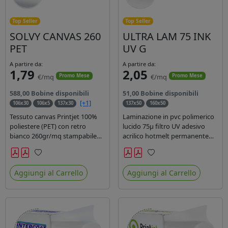
Top Seller
Top Seller
SOLVY CANVAS 260
ULTRA LAM 75 INK
PET
UV G
A partire da:
A partire da:
1,79
2,05
€/mq
€/mq
Promo Mese
Promo Mese
588,00 Bobine disponibili
51,00 Bobine disponibili
[+1]
106x30
106x5
137x30
137x50
160x50
Tessuto canvas Printjet 100%
Laminazione in pvc polimerico
poliestere (PET) con retro
lucido 75µ filtro UV adesivo
bianco 260gr/mq stampabile
acrilico hotmelt permanente
con inchiostri solvente,
specifico per stampe con
ecosolvente, uv e latex.
inchiostri UV durata 7 anni
Preferiti
Preferiti
indoor e 5 outdoor. Dotato di
Aggiungi al Carrello
Aggiungi al Carrello
certificato ignifugo Bs1d0.