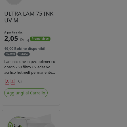
ULTRA LAM 75 INK
UV M
A partire da:
2,05
€/mq
Promo Mese
49,00 Bobine disponibili
160x50
106x50
Laminazione in pvc polimerico
opaco 75µ filtro UV adesivo
acrilico hotmelt permanente
specifico per stampe con
inchiostri UV durata 7 anni
Preferiti
indoor e 5 outdoor. Dotato di
Aggiungi al Carrello
certificato ignifugo Bs1d0.