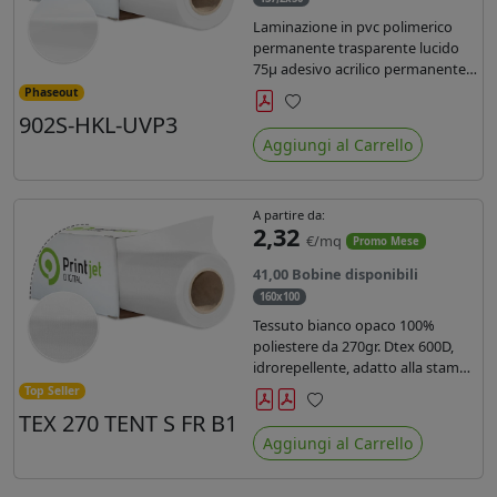
Laminazione in pvc polimerico
permanente trasparente lucido
75µ adesivo acrilico permanente
durata 5 anni con filtro uv, carta
Phaseout
kraft. Ideale per stampe con
902S-HKL-UVP3
Preferiti
inchiostro ecosolvente, UV e latex.
Aggiungi al Carrello
A partire da:
2,32
€/mq
Promo Mese
41,00 Bobine disponibili
160x100
Tessuto bianco opaco 100%
poliestere da 270gr. Dtex 600D,
idrorepellente, adatto alla stampa
solvente, ecosolvente, uv, latex (di
Top Seller
terza generazione). Ideale per
TEX 270 TENT S FR B1
Preferiti
tende ,coperture gazebo, prodotti
Aggiungi al Carrello
gonfiabili o cuscini di
arredamento.