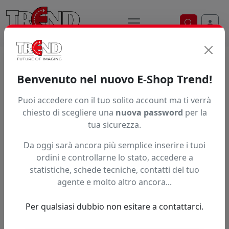
Ricerca ve
Trend S.r.l.
Supporti per la
Benvenuto nel nuovo E-Shop Trend!
stampa digitale dal 1997
Puoi accedere con il tuo solito account ma ti verrà
chiesto di scegliere una
nuova password
per la
tua sicurezza.
Da oggi sarà ancora più semplice inserire i tuoi
ordini e controllarne lo stato, accedere a
statistiche, schede tecniche, contatti del tuo
agente e molto altro ancora...
Per qualsiasi dubbio non esitare a contattarci.
Precedente
Succe