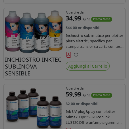
A partire da:
34,99
€/nr
Promo Mese
544,00 nr disponibili
Inchiostro sublimatico per plotter
piezo elettrici, specifico per
stampa transfer su carta con teste
Epson EPS3200, 5113, dx4 e dx5.
Ecologico, conforme alla
INCHIOSTRO INKTEC
Preferiti
normativa Reach e Oeko-Tex.
SUBLINOVA
Aggiungi al Carrello
SENSIBLE
A partire da:
59,99
€/nr
Promo Mese
32,00 nr disponibili
Ink UV plug&play con plotter
Mimaki UJV55-320 con ink
LUS120.Offre un'ampia gamma di
colori,una maggiore densità e un