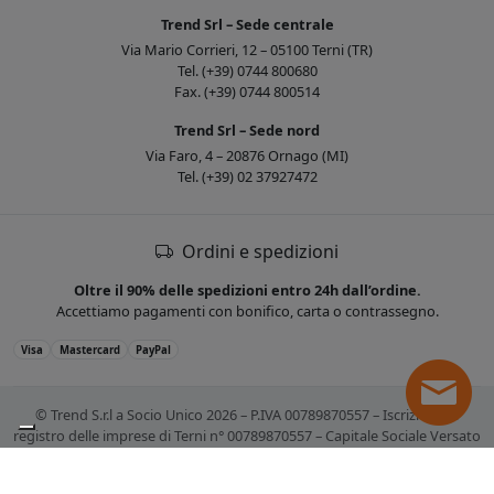
Trend Srl – Sede centrale
Via Mario Corrieri, 12 – 05100 Terni (TR)
Tel. (+39) 0744 800680
Fax. (+39) 0744 800514
Trend Srl – Sede nord
Via Faro, 4 – 20876 Ornago (MI)
Tel. (+39) 02 37927472
Ordini e spedizioni
Oltre il 90% delle spedizioni entro 24h dall’ordine.
Accettiamo pagamenti con bonifico, carta o contrassegno.
Visa
Mastercard
PayPal
© Trend S.r.l a Socio Unico 2026 – P.IVA 00789870557 – Iscrizione al
registro delle imprese di Terni n° 00789870557 – Capitale Sociale Versato
€ 10.400,00. Tutti i marchi citati sono registrati. Tutti i prezzi sono IVA
esclusa.