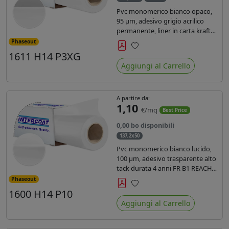
Pvc monomerico bianco opaco,
95 µm, adesivo grigio acrilico
permanente, liner in carta kraft
siliconata 135gr/mq. Durata 3
Phaseout
anni, certificato FR B1, conforme
1611 H14 P3XG
Preferiti
al REACH, stampa con ink
Aggiungi al Carrello
solvente, ecosolvente, uv e latex (
terza generazione)
A partire da:
1,10
€/mq
Best Price
0,00 bo disponibili
137,2x50
Pvc monomerico bianco lucido,
100 µm, adesivo trasparente alto
tack durata 4 anni FR B1 REACH
per stampa solvente ecosolvente
Phaseout
uv latex, Liner in carta KRAFT
1600 H14 P10
Preferiti
monosiliconata 135gr. brand
Aggiungi al Carrello
Intercoat.