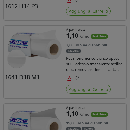
monosiliconata da 135 gr, REACH
1612 H14 P3
Preferiti
compliant per stampa con
Aggiungi al Carrello
inchiostri solvente ecosolvente uv
latex.
A partire da:
1,10
€/mq
Best Price
3,00 Bobine disponibili
137,2x50
Pvc monomerico bianco opaco
100µ adesivo trasparente acrilico
ultra removibile, liner in carta
kraft da 140gr/mq. Durata 3 anni.
1641 D18 M1
Dotato di certificato FR B1 e
Preferiti
conforme alla normativa REACH.
Aggiungi al Carrello
A partire da:
1,10
€/mq
Best Price
15,00 Bobine disponibili
137,2x50
160x50