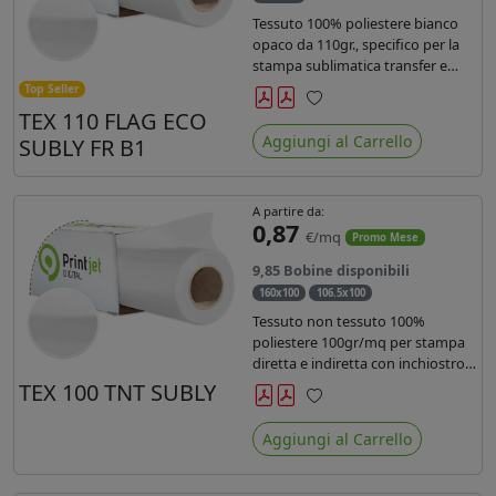
Tessuto 100% poliestere bianco
opaco da 110gr., specifico per la
stampa sublimatica transfer e
diretta. Ideale per la realizzazione
Top Seller
di stendardi e bandiere, grazie al
TEX 110 FLAG ECO
Preferiti
passaggio dell'inchiostro su
Aggiungi al Carrello
SUBLY FR B1
entrambi i lati. Dotato di
certificato FR B1.
A partire da:
0,87
€/mq
Promo Mese
9,85 Bobine disponibili
160x100
106.5x100
Tessuto non tessuto 100%
poliestere 100gr/mq per stampa
diretta e indiretta con inchiostro
sublimatico, latex e uv.
TEX 100 TNT SUBLY
Preferiti
Aggiungi al Carrello