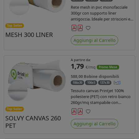
Rete mesh in pvc monofacciale
300gr con supporto liner
antigoccia. Ideale per striscioni e
coperture antivento. Saldabile,
Top Seller
stampabile con inchiostri
MESH 300 LINER
Preferiti
solvente, ecosolvente, uv e latex.
Aggiungi al Carrello
Densità fili 1000x1000 , filato 9x13.
A partire da:
1,79
€/mq
Promo Mese
588,00 Bobine disponibili
[+1]
106x30
106x5
137x30
Tessuto canvas Printjet 100%
poliestere (PET) con retro bianco
260gr/mq stampabile con
inchiostri solvente, ecosolvente,
Top Seller
uv e latex.
SOLVY CANVAS 260
Preferiti
Aggiungi al Carrello
PET