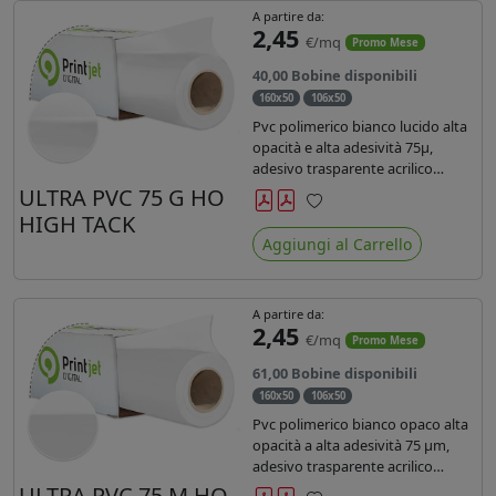
A partire da:
2,45
€/mq
Promo Mese
40,00 Bobine disponibili
160x50
106x50
Pvc polimerico bianco lucido alta
opacità e alta adesività 75µ,
adesivo trasparente acrilico
hotmelt permanente, durata 5-7
ULTRA PVC 75 G HO
anni, liner 140gr PE su entrambi
HIGH TACK
Preferiti
lati. Prestazioni di alto livello.
Aggiungi al Carrello
Dotato di certificato ignifugo
Bs1d0.
A partire da:
2,45
€/mq
Promo Mese
61,00 Bobine disponibili
160x50
106x50
Pvc polimerico bianco opaco alta
opacità a alta adesività 75 µm,
adesivo trasparente acrilico
hotmelt permanente, durata 5-7
ULTRA PVC 75 M HO