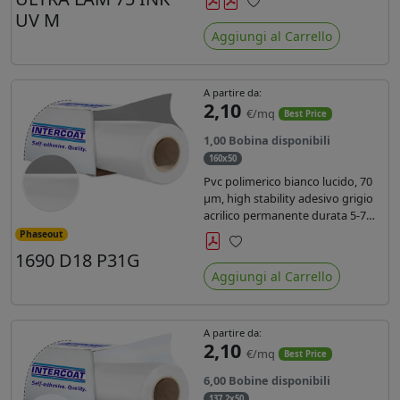
inchiostri UV durata 7 anni indoor
UV M
Preferiti
e 5 outdoor. Dotato di certificato
Aggiungi al Carrello
ignifugo Bs1d0.
A partire da:
2,10
€/mq
Best Price
1,00 Bobina disponibili
160x50
Pvc polimerico bianco lucido, 70
µm, high stability adesivo grigio
acrilico permanente durata 5-7
anni, per stampe con inchiostri
Phaseout
solvente, ecosolvente, UV e latex.
1690 D18 P31G
Preferiti
Aggiungi al Carrello
A partire da:
2,10
€/mq
Best Price
6,00 Bobine disponibili
137,2x50