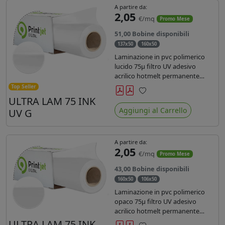
A partire da:
2,05
€/mq
Promo Mese
51,00 Bobine disponibili
137x50
160x50
Laminazione in pvc polimerico
lucido 75µ filtro UV adesivo
acrilico hotmelt permanente
specifico per stampe con
Top Seller
inchiostri UV durata 7 anni indoor
ULTRA LAM 75 INK
Preferiti
e 5 outdoor. Dotato di certificato
Aggiungi al Carrello
UV G
ignifugo Bs1d0.
A partire da:
2,05
€/mq
Promo Mese
43,00 Bobine disponibili
160x50
106x50
Laminazione in pvc polimerico
opaco 75µ filtro UV adesivo
acrilico hotmelt permanente
specifico per stampe con
ULTRA LAM 75 INK