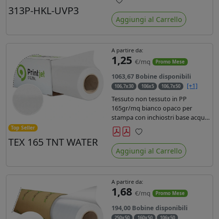
liner in carta kraft da 90gr. Durata
313P-HKL-UVP3
Preferiti
3 anni, dotata di filtro uv, idonea
Aggiungi al Carrello
per stampe con inchiostro
ecosolvente, UV e latex.
A partire da:
1,25
€/mq
Promo Mese
1063,67 Bobine disponibili
[+1]
106,7x30
106x5
106,7x50
Tessuto non tessuto in PP
165gr/mq bianco opaco per
stampa con inchiostri base acqua,
latex, uv, ecosolvente. Finitura a
Top Seller
rombi spundbond e coating
TEX 165 TNT WATER
Preferiti
superficiale con totale assenza di
Aggiungi al Carrello
peluria. Occhiellabile, non
saldabile. Anima 3' stampa lato
esterno.
A partire da:
1,68
€/mq
Promo Mese
194,00 Bobine disponibili
250x50
160x50
106x50