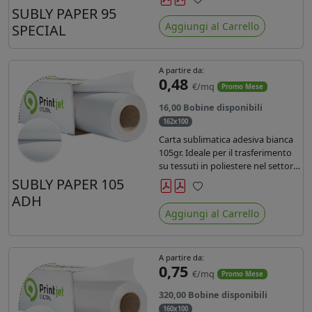
SUBLY PAPER 95
Preferiti
Aggiungi al Carrello
SPECIAL
A partire da:
0,48
€/mq
Promo Mese
16,00 Bobine disponibili
162x100
Carta sublimatica adesiva bianca
105gr. Ideale per il trasferimento
su tessuti in poliestere nel settore
sportwear .
SUBLY PAPER 105
ADH
Preferiti
Aggiungi al Carrello
A partire da:
0,75
€/mq
Promo Mese
320,00 Bobine disponibili
160x100