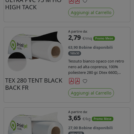
anni liner 140gr PE su entrambi
HIGH TACK
Preferiti
lati. Dotato di certificato ignifugo
Aggiungi al Carrello
Bs1d0.
A partire da:
2,79
€/mq
Promo Mese
63,90 Bobine disponibili
160x50
Tessuto bianco opaco con retro
nero ad alta coprenza, 100%
poliestere 280 gr. Dtex 660D,
idrorepellente, adatto alla stampa
TEX 280 TENT BLACK
sublimatica indiretta. Ideale per
BACK FR
Preferiti
tende ,coperture gazebo, prodotti
Aggiungi al Carrello
gonfiabili o cuscini di
arredamento.
A partire da:
3,65
€/kg
Promo Mese
27,00 Bobine disponibili
165x1075