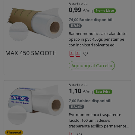
A partire da:
0,99
€/mq
Promo Mese
74,00 Bobine disponibili
137x50
Banner monofacciale calandrato
opaco in pvc 450gr, per stampe
con inchiostri solvente ed
ecosolvente , uv e latex.
MAX 450 SMOOTH
Preferiti
Aggiungi al Carrello
A partire da:
1,10
€/mq
Best Price
7,00 Bobine disponibili
137,2x50
Pvc monomerico trasparente
lucido, 100 µm, adesivo
trasparente acrilico permanente
durata 3 anni, liner in carta kraft
Phaseout