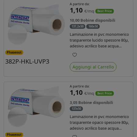
A partire da:
1,10
€/mq
Best Price
10,00 Bobine disponibili
137,2x50
160x50
Laminazione in pvc monomerico
trasparente lucido spessore 80µ,
adesivo acrilico base acqua
permanente, liner in carta
Phaseout
glassine siliconata da 72 gr. Durata
382P-HKL-UVP3
Preferiti
3 anni, ideale per laminare stampe
Aggiungi al Carrello
con ink solvente, eco-solvente e
latex.
A partire da:
1,10
€/mq
Best Price
3,05 Bobine disponibili
137x50
Laminazione in pvc monomerico
trasparente opaco spessore 80µ,
adesivo acrilico base acqua
permanente specifico per ink uv,
Phaseout