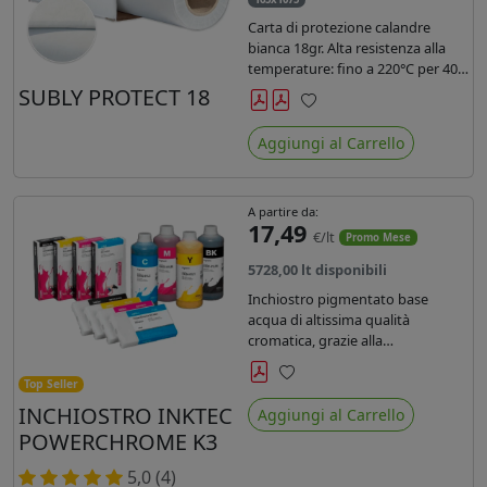
Carta di protezione calandre
bianca 18gr. Alta resistenza alla
temperature: fino a 220°C per 40
secondi. Lunghezza 1075 mtl,
SUBLY PROTECT 18
peso kg 35, diam. 20cm.
Preferiti
Aggiungi al Carrello
A partire da:
17,49
€/lt
Promo Mese
5728,00 lt disponibili
Inchiostro pigmentato base
acqua di altissima qualità
cromatica, grazie alla
concentrazione di pigmenti
permette di realizzare stampe di
Top Seller
Preferiti
altissima qualità e ridurre la curva
INCHIOSTRO INKTEC
Aggiungi al Carrello
colore fino ad un 20 % rispetto
POWERCHROME K3
agli inchiostri presenti sul
mercato.
5,0 (4)