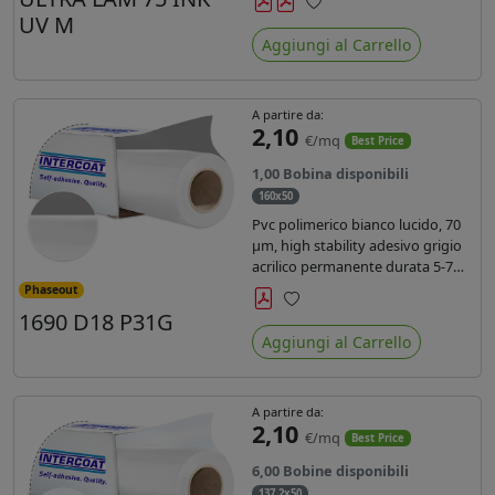
inchiostri UV durata 7 anni indoor
UV M
Preferiti
e 5 outdoor. Dotato di certificato
Aggiungi al Carrello
ignifugo Bs1d0.
A partire da:
2,10
€/mq
Best Price
1,00 Bobina disponibili
160x50
Pvc polimerico bianco lucido, 70
µm, high stability adesivo grigio
acrilico permanente durata 5-7
anni, per stampe con inchiostri
Phaseout
solvente, ecosolvente, UV e latex.
1690 D18 P31G
Preferiti
Aggiungi al Carrello
A partire da:
2,10
€/mq
Best Price
6,00 Bobine disponibili
137,2x50