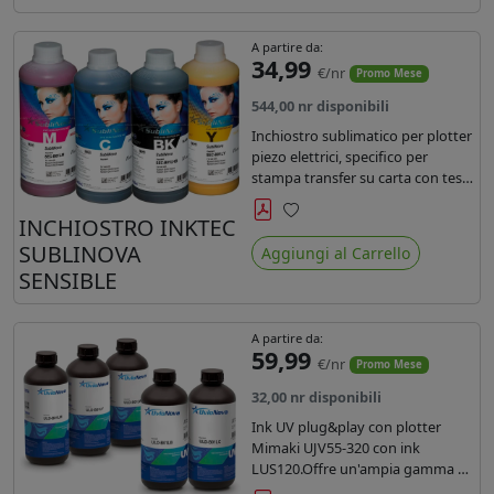
A partire da:
34,99
€/nr
Promo Mese
544,00 nr disponibili
Inchiostro sublimatico per plotter
piezo elettrici, specifico per
stampa transfer su carta con teste
Epson EPS3200, 5113, dx4 e dx5.
Ecologico, conforme alla
INCHIOSTRO INKTEC
Preferiti
normativa Reach e Oeko-Tex.
SUBLINOVA
Aggiungi al Carrello
SENSIBLE
A partire da:
59,99
€/nr
Promo Mese
32,00 nr disponibili
Ink UV plug&play con plotter
Mimaki UJV55-320 con ink
LUS120.Offre un'ampia gamma di
colori,una maggiore densità e un