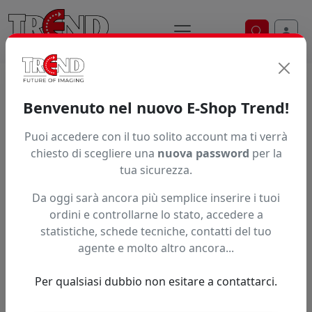
Ricerca ve
Trend S.r.l.
Supporti per la
Benvenuto nel nuovo E-Shop Trend!
stampa digitale dal 1997
Puoi accedere con il tuo solito account ma ti verrà
chiesto di scegliere una
nuova password
per la
tua sicurezza.
Da oggi sarà ancora più semplice inserire i tuoi
ordini e controllarne lo stato, accedere a
statistiche, schede tecniche, contatti del tuo
agente e molto altro ancora...
Per qualsiasi dubbio non esitare a contattarci.
Precedente
Succe