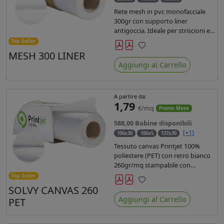
Rete mesh in pvc monofacciale
300gr con supporto liner
antigoccia. Ideale per striscioni e
coperture antivento. Saldabile,
Top Seller
stampabile con inchiostri
MESH 300 LINER
Preferiti
solvente, ecosolvente, uv e latex.
Aggiungi al Carrello
Densità fili 1000x1000 , filato 9x13.
A partire da:
1,79
€/mq
Promo Mese
588,00 Bobine disponibili
[+1]
106x30
106x5
137x30
Tessuto canvas Printjet 100%
poliestere (PET) con retro bianco
260gr/mq stampabile con
inchiostri solvente, ecosolvente,
Top Seller
uv e latex.
SOLVY CANVAS 260
Preferiti
Aggiungi al Carrello
PET