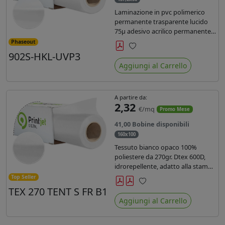
Laminazione in pvc polimerico
permanente trasparente lucido
75µ adesivo acrilico permanente
durata 5 anni con filtro uv, carta
Phaseout
kraft. Ideale per stampe con
902S-HKL-UVP3
Preferiti
inchiostro ecosolvente, UV e latex.
Aggiungi al Carrello
A partire da:
2,32
€/mq
Promo Mese
41,00 Bobine disponibili
160x100
Tessuto bianco opaco 100%
poliestere da 270gr. Dtex 600D,
idrorepellente, adatto alla stampa
solvente, ecosolvente, uv, latex (di
Top Seller
terza generazione). Ideale per
TEX 270 TENT S FR B1
Preferiti
tende ,coperture gazebo, prodotti
Aggiungi al Carrello
gonfiabili o cuscini di
arredamento.