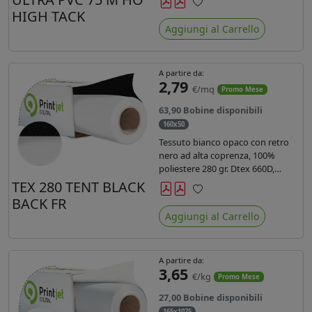
anni liner 140gr PE su entrambi
HIGH TACK
Preferiti
lati. Dotato di certificato ignifugo
Aggiungi al Carrello
Bs1d0.
A partire da:
2,79
€/mq
Promo Mese
63,90 Bobine disponibili
160x50
Tessuto bianco opaco con retro
nero ad alta coprenza, 100%
poliestere 280 gr. Dtex 660D,
idrorepellente, adatto alla stampa
TEX 280 TENT BLACK
sublimatica indiretta. Ideale per
BACK FR
Preferiti
tende ,coperture gazebo, prodotti
Aggiungi al Carrello
gonfiabili o cuscini di
arredamento.
A partire da:
3,65
€/kg
Promo Mese
27,00 Bobine disponibili
165x1075