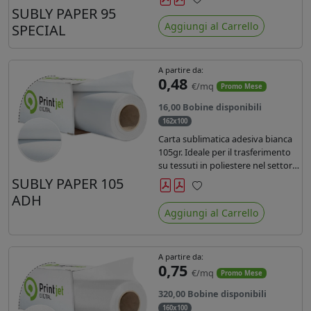
SUBLY PAPER 95
Preferiti
Aggiungi al Carrello
SPECIAL
A partire da:
0,48
€/mq
Promo Mese
16,00 Bobine disponibili
162x100
Carta sublimatica adesiva bianca
105gr. Ideale per il trasferimento
su tessuti in poliestere nel settore
sportwear .
SUBLY PAPER 105
ADH
Preferiti
Aggiungi al Carrello
A partire da:
0,75
€/mq
Promo Mese
320,00 Bobine disponibili
160x100