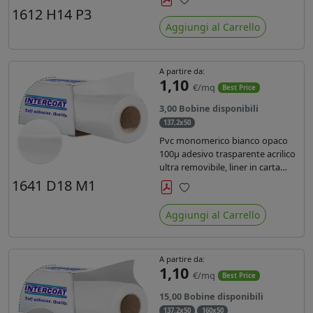
monosiliconata da 135 gr, REACH
1612 H14 P3
Preferiti
compliant per stampa con
Aggiungi al Carrello
inchiostri solvente ecosolvente uv
latex.
A partire da:
1,10
€/mq
Best Price
3,00 Bobine disponibili
137,2x50
Pvc monomerico bianco opaco
100µ adesivo trasparente acrilico
ultra removibile, liner in carta
kraft da 140gr/mq. Durata 3 anni.
1641 D18 M1
Dotato di certificato FR B1 e
Preferiti
conforme alla normativa REACH.
Aggiungi al Carrello
A partire da:
1,10
€/mq
Best Price
15,00 Bobine disponibili
137,2x50
160x50