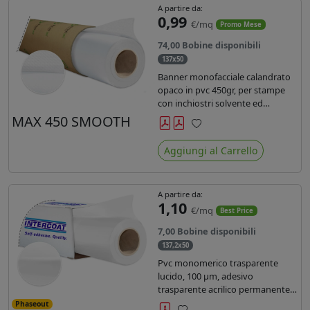
A partire da:
0,99
€/mq
Promo Mese
74,00 Bobine disponibili
137x50
Banner monofacciale calandrato
opaco in pvc 450gr, per stampe
con inchiostri solvente ed
ecosolvente , uv e latex.
MAX 450 SMOOTH
Preferiti
Aggiungi al Carrello
A partire da:
1,10
€/mq
Best Price
7,00 Bobine disponibili
137,2x50
Pvc monomerico trasparente
lucido, 100 µm, adesivo
trasparente acrilico permanente
durata 3 anni, liner in carta kraft
Phaseout