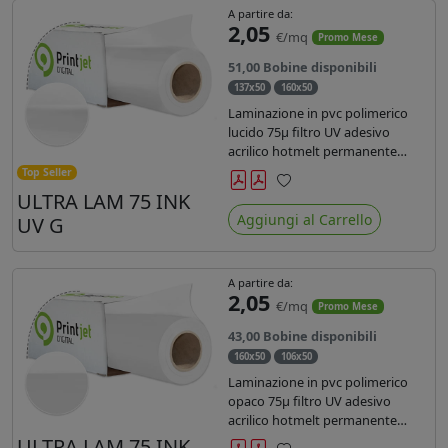
A partire da:
2,05
€/mq
Promo Mese
51,00 Bobine disponibili
137x50
160x50
Laminazione in pvc polimerico
lucido 75µ filtro UV adesivo
acrilico hotmelt permanente
specifico per stampe con
Top Seller
inchiostri UV durata 7 anni indoor
ULTRA LAM 75 INK
Preferiti
e 5 outdoor. Dotato di certificato
Aggiungi al Carrello
UV G
ignifugo Bs1d0.
A partire da:
2,05
€/mq
Promo Mese
43,00 Bobine disponibili
160x50
106x50
Laminazione in pvc polimerico
opaco 75µ filtro UV adesivo
acrilico hotmelt permanente
specifico per stampe con
ULTRA LAM 75 INK