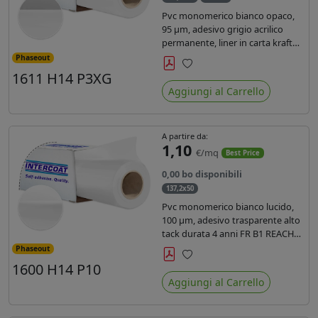
Pvc monomerico bianco opaco,
95 µm, adesivo grigio acrilico
permanente, liner in carta kraft
siliconata 135gr/mq. Durata 3
Phaseout
anni, certificato FR B1, conforme
1611 H14 P3XG
Preferiti
al REACH, stampa con ink
Aggiungi al Carrello
solvente, ecosolvente, uv e latex (
terza generazione)
A partire da:
1,10
€/mq
Best Price
0,00 bo disponibili
137,2x50
Pvc monomerico bianco lucido,
100 µm, adesivo trasparente alto
tack durata 4 anni FR B1 REACH
per stampa solvente ecosolvente
Phaseout
uv latex, Liner in carta KRAFT
1600 H14 P10
Preferiti
monosiliconata 135gr. brand
Aggiungi al Carrello
Intercoat.