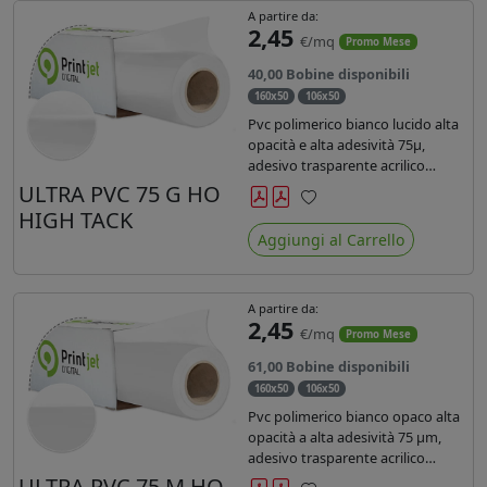
A partire da:
2,45
€/mq
Promo Mese
40,00 Bobine disponibili
160x50
106x50
Pvc polimerico bianco lucido alta
opacità e alta adesività 75µ,
adesivo trasparente acrilico
hotmelt permanente, durata 5-7
ULTRA PVC 75 G HO
anni, liner 140gr PE su entrambi
HIGH TACK
Preferiti
lati. Prestazioni di alto livello.
Aggiungi al Carrello
Dotato di certificato ignifugo
Bs1d0.
A partire da:
2,45
€/mq
Promo Mese
61,00 Bobine disponibili
160x50
106x50
Pvc polimerico bianco opaco alta
opacità a alta adesività 75 µm,
adesivo trasparente acrilico
hotmelt permanente, durata 5-7
ULTRA PVC 75 M HO