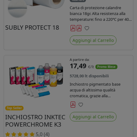
Carta di protezione calandre
bianca 18gr. Alta resistenza alla
temperature: fino a 220°C per 40
secondi. Lunghezza 1075 mtl,
SUBLY PROTECT 18
peso kg 35, diam. 20cm.
Preferiti
Aggiungi al Carrello
A partire da:
17,49
€/lt
Promo Mese
5728,00 lt disponibili
Inchiostro pigmentato base
acqua di altissima qualità
cromatica, grazie alla
concentrazione di pigmenti
permette di realizzare stampe di
Top Seller
Preferiti
altissima qualità e ridurre la curva
INCHIOSTRO INKTEC
Aggiungi al Carrello
colore fino ad un 20 % rispetto
POWERCHROME K3
agli inchiostri presenti sul
mercato.
5,0 (4)