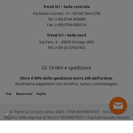
Trend Srl – Sede centrale
Via Mario Corrieri, 12 – 05100 Terni (TR)
Tel. (+39) 0744 800680
Fax. (+39) 0744 800514
Trend Srl – Sede nord
Via Faro, 4 – 20876 Ornago (MI)
Tel. (+39) 02 37927472
Ordini e spedizioni
Oltre il 90% delle spedizioni entro 24h dall’ordine.
Accettiamo pagamenti con bonifico, carta o contrassegno.
Visa
Mastercard
PayPal
© Trend S.r.l a Socio Unico 2026 – P.IVA 00789870557 – Iscrizione al
registro delle imprese di Terni n° 00789870557 – Capitale Sociale Versato
€ 10.400,00. Tutti i marchi citati sono registrati. Tutti i prezzi sono IVA
esclusa.