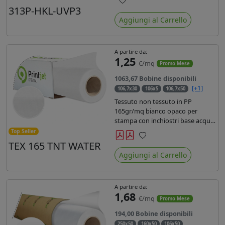
liner in carta kraft da 90gr. Durata
313P-HKL-UVP3
Preferiti
3 anni, dotata di filtro uv, idonea
Aggiungi al Carrello
per stampe con inchiostro
ecosolvente, UV e latex.
A partire da:
1,25
€/mq
Promo Mese
1063,67 Bobine disponibili
[+1]
106,7x30
106x5
106,7x50
Tessuto non tessuto in PP
165gr/mq bianco opaco per
stampa con inchiostri base acqua,
latex, uv, ecosolvente. Finitura a
Top Seller
rombi spundbond e coating
TEX 165 TNT WATER
Preferiti
superficiale con totale assenza di
Aggiungi al Carrello
peluria. Occhiellabile, non
saldabile. Anima 3' stampa lato
esterno.
A partire da:
1,68
€/mq
Promo Mese
194,00 Bobine disponibili
250x50
160x50
106x50