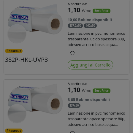
A partire da:
1,10
€/mq
Best Price
10,00 Bobine disponibili
137,2x50
160x50
Laminazione in pvc monomerico
trasparente lucido spessore 80µ,
adesivo acrilico base acqua
permanente, liner in carta
Phaseout
glassine siliconata da 72 gr. Durata
382P-HKL-UVP3
Preferiti
3 anni, ideale per laminare stampe
Aggiungi al Carrello
con ink solvente, eco-solvente e
latex.
A partire da:
1,10
€/mq
Best Price
3,05 Bobine disponibili
137x50
Laminazione in pvc monomerico
trasparente opaco spessore 80µ,
adesivo acrilico base acqua
permanente specifico per ink uv,
Phaseout