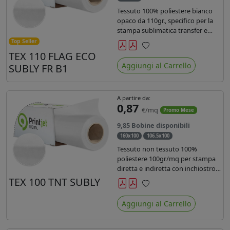
Tessuto 100% poliestere bianco
opaco da 110gr., specifico per la
stampa sublimatica transfer e
diretta. Ideale per la realizzazione
Top Seller
di stendardi e bandiere, grazie al
TEX 110 FLAG ECO
Preferiti
passaggio dell'inchiostro su
Aggiungi al Carrello
SUBLY FR B1
entrambi i lati. Dotato di
certificato FR B1.
A partire da:
0,87
€/mq
Promo Mese
9,85 Bobine disponibili
160x100
106.5x100
Tessuto non tessuto 100%
poliestere 100gr/mq per stampa
diretta e indiretta con inchiostro
sublimatico, latex e uv.
TEX 100 TNT SUBLY
Preferiti
Aggiungi al Carrello