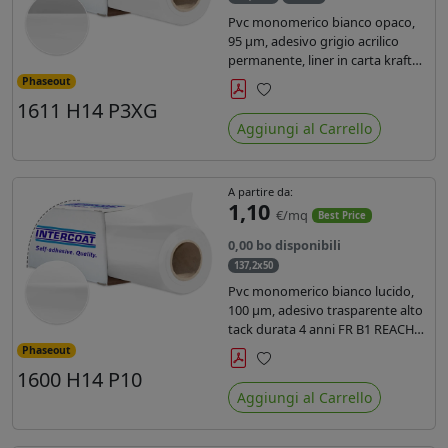
Pvc monomerico bianco opaco,
95 µm, adesivo grigio acrilico
permanente, liner in carta kraft
siliconata 135gr/mq. Durata 3
Phaseout
anni, certificato FR B1, conforme
1611 H14 P3XG
Preferiti
al REACH, stampa con ink
Aggiungi al Carrello
solvente, ecosolvente, uv e latex (
terza generazione)
A partire da:
1,10
€/mq
Best Price
0,00 bo disponibili
137,2x50
Pvc monomerico bianco lucido,
100 µm, adesivo trasparente alto
tack durata 4 anni FR B1 REACH
per stampa solvente ecosolvente
Phaseout
uv latex, Liner in carta KRAFT
1600 H14 P10
Preferiti
monosiliconata 135gr. brand
Aggiungi al Carrello
Intercoat.