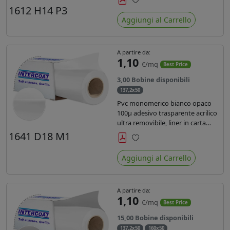
monosiliconata da 135 gr, REACH
1612 H14 P3
Preferiti
compliant per stampa con
Aggiungi al Carrello
inchiostri solvente ecosolvente uv
latex.
A partire da:
1,10
€/mq
Best Price
3,00 Bobine disponibili
137,2x50
Pvc monomerico bianco opaco
100µ adesivo trasparente acrilico
ultra removibile, liner in carta
kraft da 140gr/mq. Durata 3 anni.
1641 D18 M1
Dotato di certificato FR B1 e
Preferiti
conforme alla normativa REACH.
Aggiungi al Carrello
A partire da:
1,10
€/mq
Best Price
15,00 Bobine disponibili
137,2x50
160x50