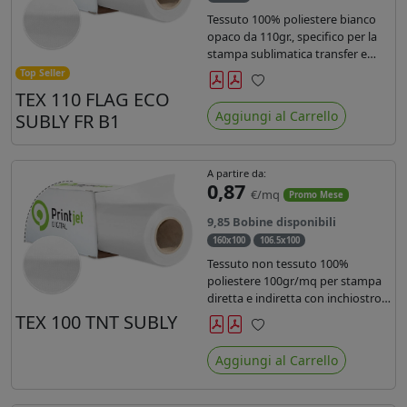
Tessuto 100% poliestere bianco
opaco da 110gr., specifico per la
stampa sublimatica transfer e
diretta. Ideale per la realizzazione
Top Seller
di stendardi e bandiere, grazie al
TEX 110 FLAG ECO
Preferiti
passaggio dell'inchiostro su
Aggiungi al Carrello
SUBLY FR B1
entrambi i lati. Dotato di
certificato FR B1.
A partire da:
0,87
€/mq
Promo Mese
9,85 Bobine disponibili
160x100
106.5x100
Tessuto non tessuto 100%
poliestere 100gr/mq per stampa
diretta e indiretta con inchiostro
sublimatico, latex e uv.
TEX 100 TNT SUBLY
Preferiti
Aggiungi al Carrello