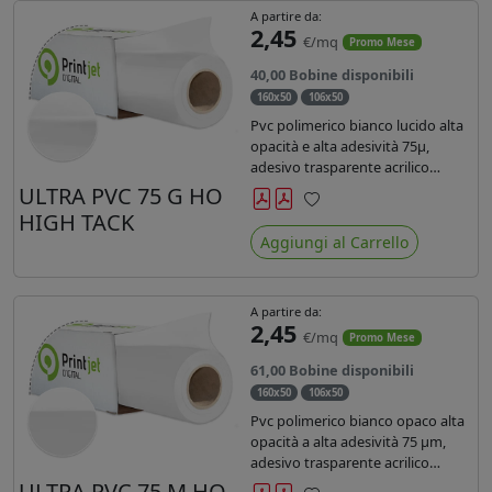
A partire da:
2,45
€/mq
Promo Mese
40,00 Bobine disponibili
160x50
106x50
Pvc polimerico bianco lucido alta
opacità e alta adesività 75µ,
adesivo trasparente acrilico
hotmelt permanente, durata 5-7
ULTRA PVC 75 G HO
anni, liner 140gr PE su entrambi
HIGH TACK
Preferiti
lati. Prestazioni di alto livello.
Aggiungi al Carrello
Dotato di certificato ignifugo
Bs1d0.
A partire da:
2,45
€/mq
Promo Mese
61,00 Bobine disponibili
160x50
106x50
Pvc polimerico bianco opaco alta
opacità a alta adesività 75 µm,
adesivo trasparente acrilico
hotmelt permanente, durata 5-7
ULTRA PVC 75 M HO