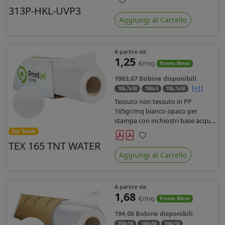
liner in carta kraft da 90gr. Durata
313P-HKL-UVP3
Preferiti
3 anni, dotata di filtro uv, idonea
Aggiungi al Carrello
per stampe con inchiostro
ecosolvente, UV e latex.
A partire da:
1,25
€/mq
Promo Mese
1063,67 Bobine disponibili
[+1]
106,7x30
106x5
106,7x50
Tessuto non tessuto in PP
165gr/mq bianco opaco per
stampa con inchiostri base acqua,
latex, uv, ecosolvente. Finitura a
Top Seller
rombi spundbond e coating
TEX 165 TNT WATER
Preferiti
superficiale con totale assenza di
Aggiungi al Carrello
peluria. Occhiellabile, non
saldabile. Anima 3' stampa lato
esterno.
A partire da:
1,68
€/mq
Promo Mese
194,00 Bobine disponibili
250x50
160x50
106x50