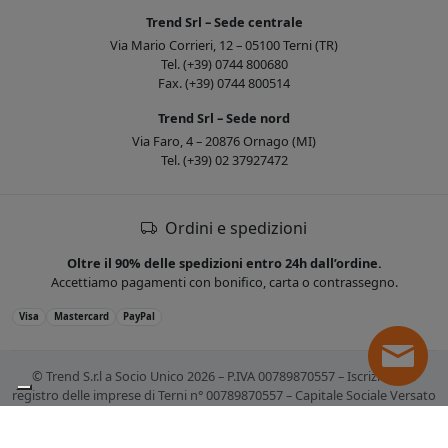
Trend Srl – Sede centrale
Via Mario Corrieri, 12 – 05100 Terni (TR)
Tel. (+39) 0744 800680
Fax. (+39) 0744 800514
Trend Srl – Sede nord
Via Faro, 4 – 20876 Ornago (MI)
Tel. (+39) 02 37927472
Ordini e spedizioni
Oltre il 90% delle spedizioni entro 24h dall’ordine.
Accettiamo pagamenti con bonifico, carta o contrassegno.
Visa
Mastercard
PayPal
© Trend S.r.l a Socio Unico 2026 – P.IVA 00789870557 – Iscrizione al
registro delle imprese di Terni n° 00789870557 – Capitale Sociale Versato
€ 10.400,00. Tutti i marchi citati sono registrati. Tutti i prezzi sono IVA
esclusa.