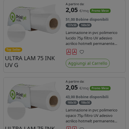
A partire da:
2,05
€/mq
Promo Mese
51,00 Bobine disponibili
137x50
160x50
Laminazione in pvc polimerico
lucido 75µ filtro UV adesivo
acrilico hotmelt permanente
specifico per stampe con
Top Seller
inchiostri UV durata 7 anni indoor
ULTRA LAM 75 INK
Preferiti
e 5 outdoor. Dotato di certificato
Aggiungi al Carrello
UV G
ignifugo Bs1d0.
A partire da:
2,05
€/mq
Promo Mese
43,00 Bobine disponibili
160x50
106x50
Laminazione in pvc polimerico
opaco 75µ filtro UV adesivo
acrilico hotmelt permanente
specifico per stampe con
ULTRA LAM 75 INK