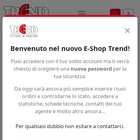
Ricerca ve
Trend S.r.l.
Supporti per la
Benvenuto nel nuovo E-Shop Trend!
stampa digitale dal 1997
Puoi accedere con il tuo solito account ma ti verrà
chiesto di scegliere una
nuova password
per la
tua sicurezza.
Da oggi sarà ancora più semplice inserire i tuoi
ordini e controllarne lo stato, accedere a
statistiche, schede tecniche, contatti del tuo
agente e molto altro ancora...
Per qualsiasi dubbio non esitare a contattarci.
Precedente
Succe