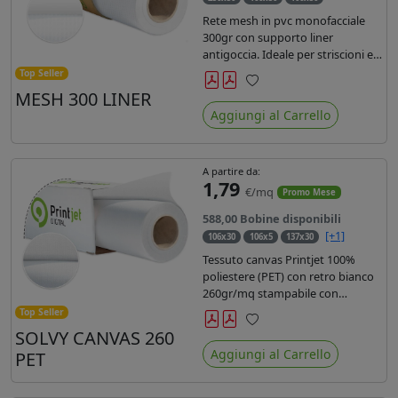
Rete mesh in pvc monofacciale
300gr con supporto liner
antigoccia. Ideale per striscioni e
coperture antivento. Saldabile,
Top Seller
stampabile con inchiostri
MESH 300 LINER
Preferiti
solvente, ecosolvente, uv e latex.
Aggiungi al Carrello
Densità fili 1000x1000 , filato 9x13.
A partire da:
1,79
€/mq
Promo Mese
588,00 Bobine disponibili
[+1]
106x30
106x5
137x30
Tessuto canvas Printjet 100%
poliestere (PET) con retro bianco
260gr/mq stampabile con
inchiostri solvente, ecosolvente,
Top Seller
uv e latex.
SOLVY CANVAS 260
Preferiti
Aggiungi al Carrello
PET