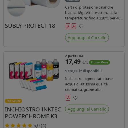
Carta di protezione calandre
bianca 18gr. Alta resistenza alla
temperature: fino a 220°C per 40
secondi. Lunghezza 1075 mtl,
SUBLY PROTECT 18
peso kg 35, diam. 20cm.
Preferiti
Aggiungi al Carrello
A partire da:
17,49
€/lt
Promo Mese
5728,00 lt disponibili
Inchiostro pigmentato base
acqua di altissima qualità
cromatica, grazie alla
concentrazione di pigmenti
permette di realizzare stampe di
Top Seller
Preferiti
altissima qualità e ridurre la curva
INCHIOSTRO INKTEC
Aggiungi al Carrello
colore fino ad un 20 % rispetto
POWERCHROME K3
agli inchiostri presenti sul
mercato.
5,0 (4)