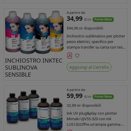
A partire da:
34,99
€/nr
Promo Mese
544,00 nr disponibili
Inchiostro sublimatico per plotter
piezo elettrici, specifico per
stampa transfer su carta con teste
Epson EPS3200, 5113, dx4 e dx5.
Ecologico, conforme alla
INCHIOSTRO INKTEC
Preferiti
normativa Reach e Oeko-Tex.
SUBLINOVA
Aggiungi al Carrello
SENSIBLE
A partire da:
59,99
€/nr
Promo Mese
32,00 nr disponibili
Ink UV plug&play con plotter
Mimaki UJV55-320 con ink
LUS120.Offre un'ampia gamma di
colori,una maggiore densità e un