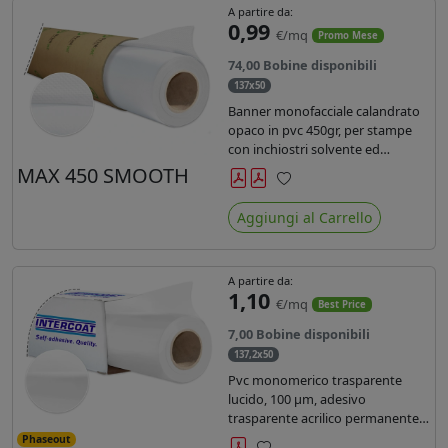
A partire da:
0,99
€/mq
Promo Mese
74,00 Bobine disponibili
137x50
Banner monofacciale calandrato
opaco in pvc 450gr, per stampe
con inchiostri solvente ed
ecosolvente , uv e latex.
MAX 450 SMOOTH
Preferiti
Aggiungi al Carrello
A partire da:
1,10
€/mq
Best Price
7,00 Bobine disponibili
137,2x50
Pvc monomerico trasparente
lucido, 100 µm, adesivo
trasparente acrilico permanente
durata 3 anni, liner in carta kraft
Phaseout