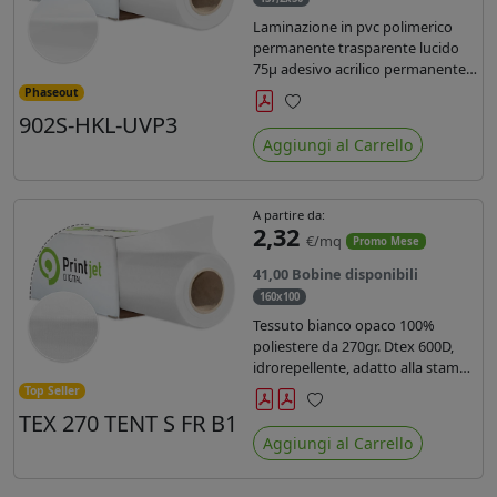
Laminazione in pvc polimerico
permanente trasparente lucido
75µ adesivo acrilico permanente
durata 5 anni con filtro uv, carta
Phaseout
kraft. Ideale per stampe con
902S-HKL-UVP3
Preferiti
inchiostro ecosolvente, UV e latex.
Aggiungi al Carrello
A partire da:
2,32
€/mq
Promo Mese
41,00 Bobine disponibili
160x100
Tessuto bianco opaco 100%
poliestere da 270gr. Dtex 600D,
idrorepellente, adatto alla stampa
solvente, ecosolvente, uv, latex (di
Top Seller
terza generazione). Ideale per
TEX 270 TENT S FR B1
Preferiti
tende ,coperture gazebo, prodotti
Aggiungi al Carrello
gonfiabili o cuscini di
arredamento.