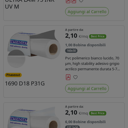
inchiostri UV durata 7 anni indoor
UV M
Preferiti
e 5 outdoor. Dotato di certificato
Aggiungi al Carrello
ignifugo Bs1d0.
A partire da:
2,10
€/mq
Best Price
1,00 Bobina disponibili
160x50
Pvc polimerico bianco lucido, 70
µm, high stability adesivo grigio
acrilico permanente durata 5-7
anni, per stampe con inchiostri
Phaseout
solvente, ecosolvente, UV e latex.
1690 D18 P31G
Preferiti
Aggiungi al Carrello
A partire da:
2,10
€/mq
Best Price
6,00 Bobine disponibili
137,2x50