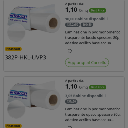
A partire da:
1,10
€/mq
Best Price
10,00 Bobine disponibili
137,2x50
160x50
Laminazione in pvc monomerico
trasparente lucido spessore 80µ,
adesivo acrilico base acqua
permanente, liner in carta
Phaseout
glassine siliconata da 72 gr. Durata
382P-HKL-UVP3
Preferiti
3 anni, ideale per laminare stampe
Aggiungi al Carrello
con ink solvente, eco-solvente e
latex.
A partire da:
1,10
€/mq
Best Price
3,05 Bobine disponibili
137x50
Laminazione in pvc monomerico
trasparente opaco spessore 80µ,
adesivo acrilico base acqua
permanente specifico per ink uv,
Phaseout