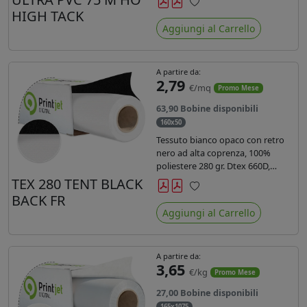
anni liner 140gr PE su entrambi
HIGH TACK
Preferiti
lati. Dotato di certificato ignifugo
Aggiungi al Carrello
Bs1d0.
A partire da:
2,79
€/mq
Promo Mese
63,90 Bobine disponibili
160x50
Tessuto bianco opaco con retro
nero ad alta coprenza, 100%
poliestere 280 gr. Dtex 660D,
idrorepellente, adatto alla stampa
TEX 280 TENT BLACK
sublimatica indiretta. Ideale per
BACK FR
Preferiti
tende ,coperture gazebo, prodotti
Aggiungi al Carrello
gonfiabili o cuscini di
arredamento.
A partire da:
3,65
€/kg
Promo Mese
27,00 Bobine disponibili
165x1075