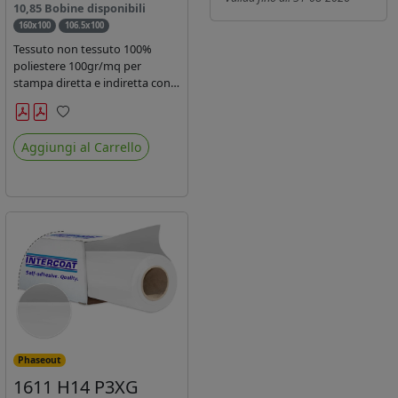
10,85 Bobine disponibili
160x100
106.5x100
Tessuto non tessuto 100%
poliestere 100gr/mq per
stampa diretta e indiretta con
inchiostro sublimatico, latex e
uv.
Preferiti
Aggiungi al Carrello
Phaseout
1611 H14 P3XG