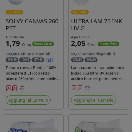
Top Seller
Top Seller
SOLVY CANVAS 260
ULTRA LAM 75 INK
PET
UV G
A partire da:
A partire da:
1,79
2,05
€/mq
€/mq
Promo Mese
Promo Mese
588,00 Bobine disponibili
51,00 Bobine disponibili
[+1]
106x30
106x5
137x30
137x50
160x50
Tessuto canvas Printjet 100%
Laminazione in pvc polimerico
poliestere (PET) con retro
lucido 75µ filtro UV adesivo
bianco 260gr/mq stampabile
acrilico hotmelt permanente
con inchiostri solvente,
specifico per stampe con
ecosolvente, uv e latex.
inchiostri UV durata 7 anni
Preferiti
Preferiti
indoor e 5 outdoor. Dotato di
Aggiungi al Carrello
Aggiungi al Carrello
certificato ignifugo Bs1d0.