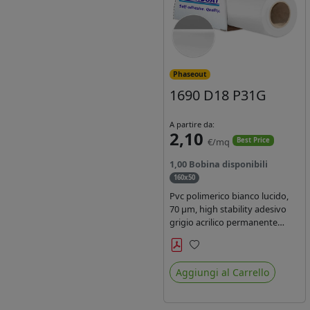
Phaseout
1690 D18 P31G
A partire da:
2,10
€/mq
Best Price
1,00 Bobina disponibili
160x50
Pvc polimerico bianco lucido,
70 µm, high stability adesivo
grigio acrilico permanente
durata 5-7 anni, per stampe
con inchiostri solvente,
Preferiti
ecosolvente, UV e latex.
Aggiungi al Carrello