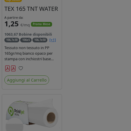
TEX 165 TNT WATER
A partire da:
1,25
€/mq
Promo Mese
1063,67 Bobine disponibili
[+1]
106,7x30
106x5
106,7x50
Tessuto non tessuto in PP
165gr/mq bianco opaco per
stampa con inchiostri base
acqua, latex, uv, ecosolvente.
Finitura a rombi spundbond e
Preferiti
coating superficiale con totale
Aggiungi al Carrello
assenza di peluria. Occhiellabile,
non saldabile. Anima 3' stampa
lato esterno.