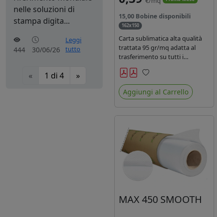
€/mq
nelle soluzioni di
15,00 Bobine disponibili
stampa digita...
162x150
Carta sublimatica alta qualità
Leggi
trattata 95 gr/mq adatta al
tutto
444
30/06/26
trasferimento su tutti i
materiali in poliestere.
«
1
di
4
»
Preferiti
Aggiungi al Carrello
MAX 450 SMOOTH