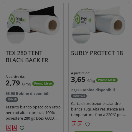
TEX 280 TENT
SUBLY PROTECT 18
BLACK BACK FR
A partire da:
A partire da:
3,65
2,79
€/kg
Promo Mese
€/mq
Promo Mese
27,00 Bobine disponibili
63,90 Bobine disponibili
165x1075
160x50
Carta di protezione calandre
Tessuto bianco opaco con retro
bianca 18gr. Alta resistenza alla
nero ad alta coprenza, 100%
temperature: fino a 220°C per
poliestere 280 gr. Dtex 660D,
40 secondi. Lunghezza 1075
idrorepellente, adatto alla
mtl, peso kg 35, diam. 20cm.
stampa sublimatica indiretta.
Preferiti