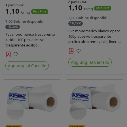
A partire da:
A partire da:
1,10
1,10
€/mq
Best Price
€/mq
Best Price
3,00 Bobine disponibili
7,00 Bobine disponibili
137,2x50
137,2x50
Pvc monomerico bianco opaco
Pvc monomerico trasparente
100µ adesivo trasparente
lucido, 100 µm, adesivo
acrilico ultra removibile, liner in
trasparente acrilico
carta kraft da 140gr/mq. Durata
permanente durata 3 anni, liner
3 anni. Dotato di certificato FR
in carta kraft monosiliconata da
Preferiti
B1 e conforme alla normativa
Preferiti
135 gr, REACH compliant per
Aggiungi al Carrello
REACH.
Aggiungi al Carrello
stampa con inchiostri solvente
ecosolvente uv latex.
Phaseout
Phaseout