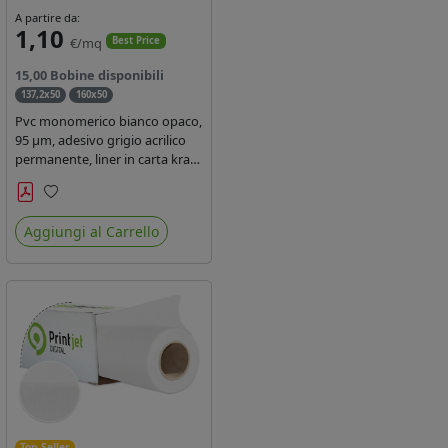
A partire da:
1,10
€/mq
Best Price
15,00 Bobine disponibili
137,2x50
160x50
Pvc monomerico bianco opaco,
95 µm, adesivo grigio acrilico
permanente, liner in carta kraft
siliconata 135gr/mq. Durata 3
anni, certificato FR B1,
Preferiti
conforme al REACH, stampa
Aggiungi al Carrello
con ink solvente, ecosolvente,
uv e latex ( terza generazione)
Top Seller