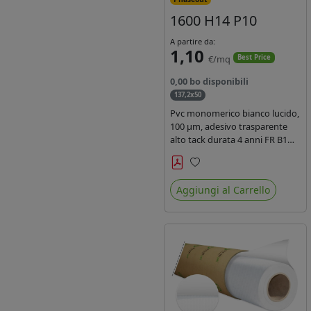
1600 H14 P10
A partire da:
1,10
€/mq
Best Price
0,00 bo disponibili
137,2x50
Pvc monomerico bianco lucido,
100 µm, adesivo trasparente
alto tack durata 4 anni FR B1
REACH per stampa solvente
ecosolvente uv latex, Liner in
Preferiti
carta KRAFT monosiliconata
Aggiungi al Carrello
135gr. brand Intercoat.