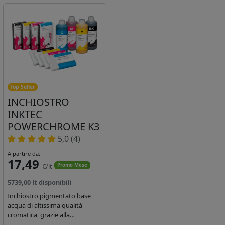
Top Seller
INCHIOSTRO
INKTEC
POWERCHROME K3
5,0 (4)
A partire da:
17,49
€/lt
Promo Mese
5739,00 lt disponibili
Inchiostro pigmentato base
acqua di altissima qualità
cromatica, grazie alla
concentrazione di pigmenti