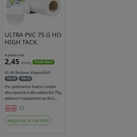
ULTRA PVC 75 G HO
HIGH TACK
A partire da:
2,45
€/mq
Promo Mese
41,00 Bobine disponibili
160x50
106x50
Pvc polimerico bianco lucido
alta opacità e alta adesività 75µ,
adesivo trasparente acrilico
hotmelt permanente, durata 5-
7 anni, liner 140gr PE su
Preferiti
entrambi lati. Prestazioni di alto
Aggiungi al Carrello
livello. Dotato di certificato
ignifugo Bs1d0.