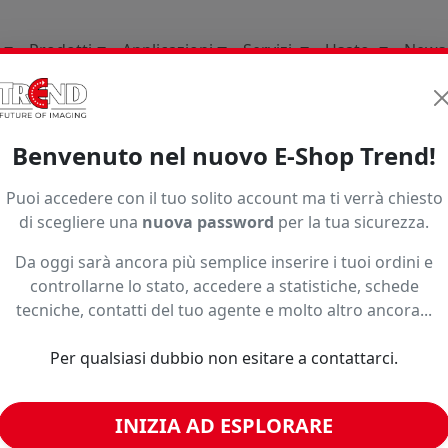
Prodotti
Applicazioni
Servizi
Usato
News
Supporti per la stampa d
Benvenuto nel nuovo E-Shop Trend!
1997
Puoi accedere con il tuo solito account ma ti verrà chiesto
di scegliere una
nuova password
per la tua sicurezza.
Da oggi sarà ancora più semplice inserire i tuoi ordini e
controllarne lo stato, accedere a statistiche, schede
tecniche, contatti del tuo agente e molto altro ancora...
Per qualsiasi dubbio non esitare a contattarci.
INIZIA AD ESPLORARE