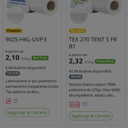
Phaseout
Top Seller
902S-HKL-UVP3
TEX 270 TENT S FR
B1
A partire da:
2,10
A partire da:
€/mq
2,32
Best Price
€/mq
Promo Mese
6,00 Bobine disponibili
41,00 Bobine disponibili
137,2x50
160x100
Laminazione in pvc polimerico
Tessuto bianco opaco 100%
permanente trasparente lucido
poliestere da 270gr. Dtex 600D,
75µ adesivo acrilico
idrorepellente, adatto alla
permanente durata 5 anni con
stampa solvente, ecosolvente,
filtro uv, carta kraft. Ideale per
uv, latex (di terza generazione).
Preferiti
stampe con inchiostro
Preferiti
Ideale per tende ,coperture
Aggiungi al Carrello
ecosolvente, UV e latex.
Aggiungi al Carrello
gazebo, prodotti gonfiabili o
cuscini di arredamento.