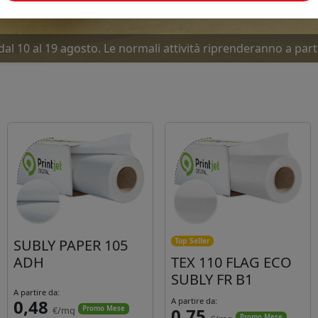
dal 10 al 19 agosto. Le normali attività riprenderanno a part
ove offerte Luglio-Agosto... Due mesi caldissimi. Approfitta
SUBLY PAPER 105
Top Seller
ADH
TEX 110 FLAG ECO
SUBLY FR B1
A partire da:
0,48
A partire da:
€/mq
0,75
Promo Mese
Promo Mese