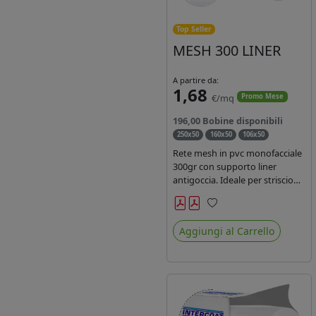
Top Seller
MESH 300 LINER
A partire da:
1,68
€/mq
Promo Mese
196,00 Bobine disponibili
250x50
160x50
106x50
Rete mesh in pvc monofacciale
300gr con supporto liner
antigoccia. Ideale per striscioni
e coperture antivento.
Saldabile, stampabile con
Preferiti
inchiostri solvente,
Aggiungi al Carrello
ecosolvente, uv e latex. Densità
fili 1000x1000 , filato 9x13.