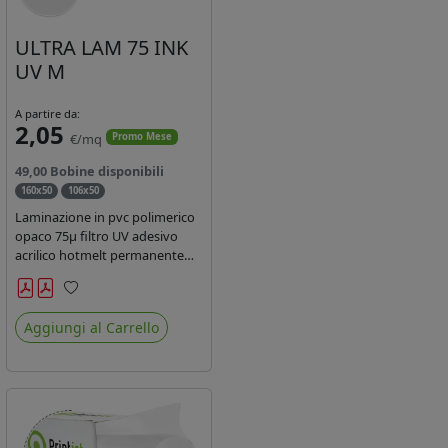
ULTRA LAM 75 INK
UV M
A partire da:
2,05
€/mq
Promo Mese
49,00 Bobine disponibili
160x50
106x50
Laminazione in pvc polimerico
opaco 75µ filtro UV adesivo
acrilico hotmelt permanente
specifico per stampe con
inchiostri UV durata 7 anni
Preferiti
indoor e 5 outdoor. Dotato di
Aggiungi al Carrello
certificato ignifugo Bs1d0.