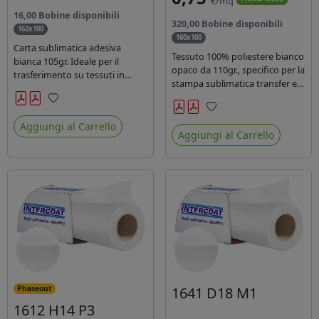
€/mq
16,00 Bobine disponibili
320,00 Bobine disponibili
162x100
160x100
Carta sublimatica adesiva
Tessuto 100% poliestere bianco
bianca 105gr. Ideale per il
opaco da 110gr., specifico per la
trasferimento su tessuti in
stampa sublimatica transfer e
poliestere nel settore
diretta. Ideale per la
sportwear .
realizzazione di stendardi e
Preferiti
Preferiti
bandiere, grazie al passaggio
Aggiungi al Carrello
Aggiungi al Carrello
dell'inchiostro su entrambi i
lati. Dotato di certificato FR B1.
1641 D18 M1
Phaseout
1612 H14 P3