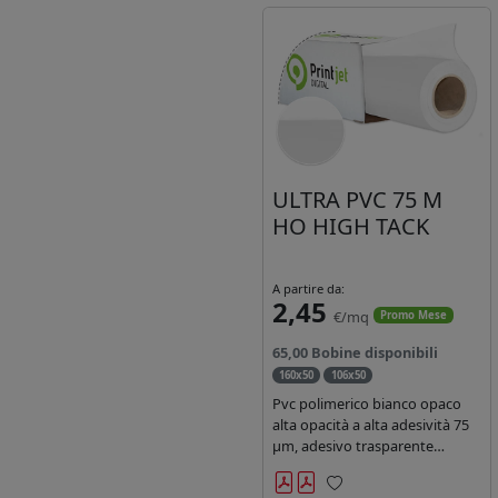
ULTRA PVC 75 M
HO HIGH TACK
A partire da:
2,45
€/mq
Promo Mese
65,00 Bobine disponibili
160x50
106x50
Pvc polimerico bianco opaco
alta opacità a alta adesività 75
µm, adesivo trasparente
acrilico hotmelt permanente,
durata 5-7 anni liner 140gr PE