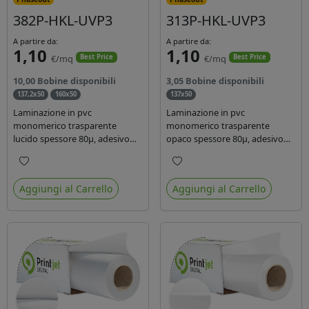
382P-HKL-UVP3
313P-HKL-UVP3
A partire da:
A partire da:
1,10
1,10
€/mq
€/mq
Best Price
Best Price
10,00 Bobine disponibili
3,05 Bobine disponibili
137,2x50
160x50
137x50
Laminazione in pvc
Laminazione in pvc
monomerico trasparente
monomerico trasparente
lucido spessore 80µ, adesivo
opaco spessore 80µ, adesivo
acrilico base acqua
acrilico base acqua permanente
permanente, liner in carta
specifico per ink uv, liner in
Preferiti
Preferiti
glassine siliconata da 72 gr.
carta kraft da 90gr. Durata 3
Aggiungi al Carrello
Aggiungi al Carrello
Durata 3 anni, ideale per
anni, dotata di filtro uv, idonea
laminare stampe con ink
per stampe con inchiostro
solvente, eco-solvente e latex.
ecosolvente, UV e latex.