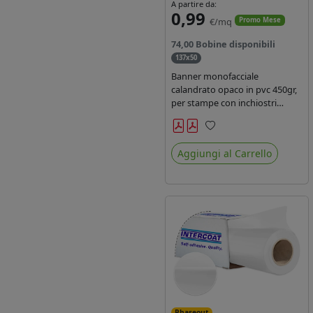
A partire da:
0,99
€/mq
Promo Mese
74,00 Bobine disponibili
137x50
Banner monofacciale
calandrato opaco in pvc 450gr,
per stampe con inchiostri
solvente ed ecosolvente , uv e
latex.
Preferiti
Aggiungi al Carrello
Phaseout