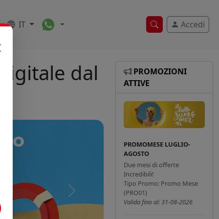
Toggle Dropdown
IT
Accedi
Ricerca veloce
igitale dal
PROMOZIONI
ATTIVE
PROMOMESE LUGLIO-
AGOSTO
Due mesi di offerte
Incredibili!
Tipo Promo: Promo Mese
(PRO01)
Successivo
Valida fino al: 31-08-2026