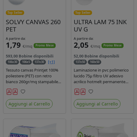
Top Seller
Top Seller
SOLVY CANVAS 260
ULTRA LAM 75 INK
PET
UV G
A partire da:
A partire da:
1,79
2,05
€/mq
€/mq
Promo Mese
Promo Mese
593,00 Bobine disponibili
52,00 Bobine disponibili
[+1]
106x30
106x5
137x30
137x50
160x50
Tessuto canvas Printjet 100%
Laminazione in pvc polimerico
poliestere (PET) con retro
lucido 75µ filtro UV adesivo
bianco 260gr/mq stampabile
acrilico hotmelt permanente
con inchiostri solvente,
specifico per stampe con
ecosolvente, uv e latex.
inchiostri UV durata 7 anni
Preferiti
Preferiti
indoor e 5 outdoor. Dotato di
Aggiungi al Carrello
Aggiungi al Carrello
certificato ignifugo Bs1d0.