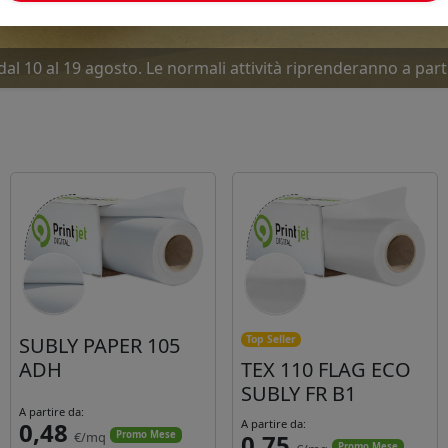
dal 10 al 19 agosto. Le normali attività riprenderanno a part
ove offerte Luglio-Agosto... Due mesi caldissimi. Approfitta
SUBLY PAPER 105
Top Seller
ADH
TEX 110 FLAG ECO
SUBLY FR B1
A partire da:
0,48
A partire da:
€/mq
0,75
Promo Mese
Promo Mese