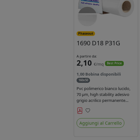
Phaseout
1690 D18 P31G
A partire da:
2,10
€/mq
Best Price
1,00 Bobina disponibili
160x50
Pvc polimerico bianco lucido,
70 µm, high stability adesivo
grigio acrilico permanente
durata 5-7 anni, per stampe
con inchiostri solvente,
Preferiti
ecosolvente, UV e latex.
Aggiungi al Carrello