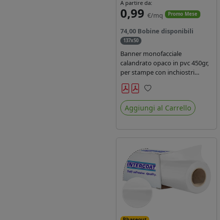
A partire da:
0,99
€/mq
Promo Mese
74,00 Bobine disponibili
137x50
Banner monofacciale
calandrato opaco in pvc 450gr,
per stampe con inchiostri
solvente ed ecosolvente , uv e
latex.
Preferiti
Aggiungi al Carrello
Phaseout