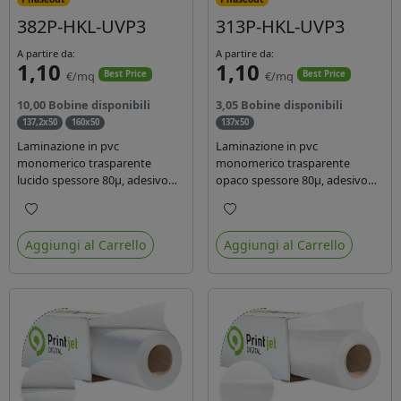
382P-HKL-UVP3
313P-HKL-UVP3
A partire da:
A partire da:
1,10
1,10
€/mq
€/mq
Best Price
Best Price
10,00 Bobine disponibili
3,05 Bobine disponibili
137,2x50
160x50
137x50
Laminazione in pvc
Laminazione in pvc
monomerico trasparente
monomerico trasparente
lucido spessore 80µ, adesivo
opaco spessore 80µ, adesivo
acrilico base acqua
acrilico base acqua permanente
permanente, liner in carta
specifico per ink uv, liner in
Preferiti
Preferiti
glassine siliconata da 72 gr.
carta kraft da 90gr. Durata 3
Aggiungi al Carrello
Aggiungi al Carrello
Durata 3 anni, ideale per
anni, dotata di filtro uv, idonea
laminare stampe con ink
per stampe con inchiostro
solvente, eco-solvente e latex.
ecosolvente, UV e latex.