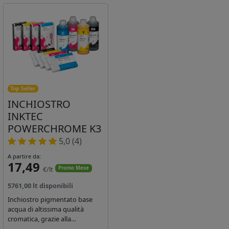
Top Seller
INCHIOSTRO
INKTEC
POWERCHROME K3
5,0 (4)
A partire da:
17,49
€/lt
Promo Mese
5761,00 lt disponibili
Inchiostro pigmentato base
acqua di altissima qualità
cromatica, grazie alla
concentrazione di pigmenti