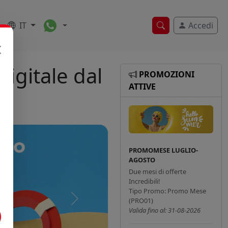
Toggle Dropdown
IT
Accedi
Ricerca veloce
igitale dal
PROMOZIONI
ATTIVE
PROMOMESE LUGLIO-
AGOSTO
Due mesi di offerte
Incredibili!
Tipo Promo: Promo Mese
(PRO01)
Successivo
Valida fino al: 31-08-2026