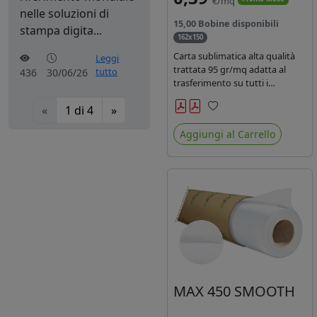
€/mq
nelle soluzioni di
15,00 Bobine disponibili
stampa digita...
162x150
Carta sublimatica alta qualità
Leggi
trattata 95 gr/mq adatta al
tutto
436
30/06/26
trasferimento su tutti i
materiali in poliestere.
«
1
di
4
»
Preferiti
Aggiungi al Carrello
MAX 450 SMOOTH