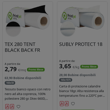
TEX 280 TENT
SUBLY PROTECT 18
BLACK BACK FR
A partire da:
A partire da:
3,65
2,79
€/kg
Promo Mese
€/mq
Promo Mese
28,00 Bobine disponibili
63,90 Bobine disponibili
165x1075
160x50
Carta di protezione calandre
Tessuto bianco opaco con retro
bianca 18gr. Alta resistenza alla
nero ad alta coprenza, 100%
temperature: fino a 220°C per
poliestere 280 gr. Dtex 660D,
40 secondi. Lunghezza 1075
idrorepellente, adatto alla
mtl, peso kg 35, diam. 20cm.
stampa sublimatica indiretta.
Preferiti