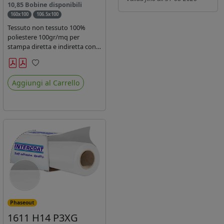
10,85 Bobine disponibili
160x100
106.5x100
Tessuto non tessuto 100%
poliestere 100gr/mq per
stampa diretta e indiretta con
inchiostro sublimatico, latex e
uv.
Preferiti
Aggiungi al Carrello
Phaseout
1611 H14 P3XG