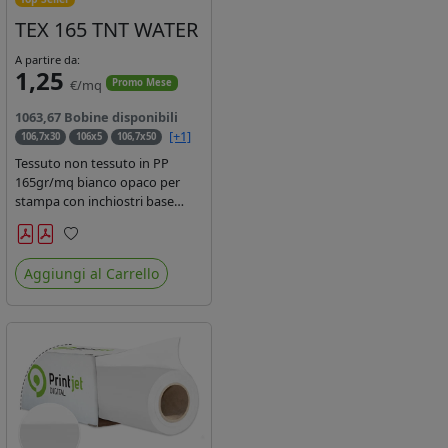
TEX 165 TNT WATER
A partire da:
1,25
€/mq
Promo Mese
1063,67 Bobine disponibili
[+1]
106,7x30
106x5
106,7x50
Tessuto non tessuto in PP
165gr/mq bianco opaco per
stampa con inchiostri base
acqua, latex, uv, ecosolvente.
Finitura a rombi spundbond e
Preferiti
coating superficiale con totale
Aggiungi al Carrello
assenza di peluria. Occhiellabile,
non saldabile. Anima 3' stampa
lato esterno.