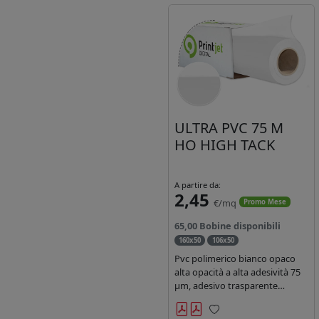
ULTRA PVC 75 M
HO HIGH TACK
A partire da:
2,45
€/mq
Promo Mese
65,00 Bobine disponibili
160x50
106x50
Pvc polimerico bianco opaco
alta opacità a alta adesività 75
µm, adesivo trasparente
acrilico hotmelt permanente,
durata 5-7 anni liner 140gr PE