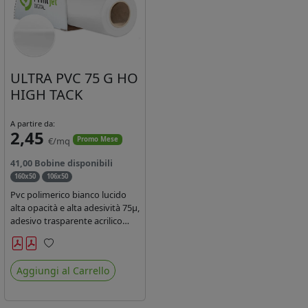
ULTRA PVC 75 G HO
HIGH TACK
A partire da:
2,45
€/mq
Promo Mese
41,00 Bobine disponibili
160x50
106x50
Pvc polimerico bianco lucido
alta opacità e alta adesività 75µ,
adesivo trasparente acrilico
hotmelt permanente, durata 5-
7 anni, liner 140gr PE su
Preferiti
entrambi lati. Prestazioni di alto
Aggiungi al Carrello
livello. Dotato di certificato
ignifugo Bs1d0.