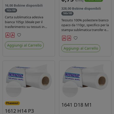
€/mq
16,00 Bobine disponibili
328,00 Bobine disponibili
162x100
160x100
Carta sublimatica adesiva
Tessuto 100% poliestere bianco
bianca 105gr. Ideale per il
opaco da 110gr., specifico per la
trasferimento su tessuti in
stampa sublimatica transfer e
poliestere nel settore
diretta. Ideale per la
sportwear .
realizzazione di stendardi e
Preferiti
Preferiti
bandiere, grazie al passaggio
Aggiungi al Carrello
Aggiungi al Carrello
dell'inchiostro su entrambi i
lati. Dotato di certificato FR B1.
1641 D18 M1
Phaseout
1612 H14 P3