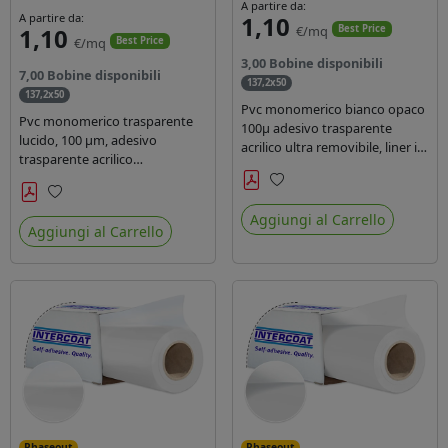
A partire da:
A partire da:
1,10
1,10
€/mq
Best Price
€/mq
Best Price
3,00 Bobine disponibili
7,00 Bobine disponibili
137,2x50
137,2x50
Pvc monomerico bianco opaco
Pvc monomerico trasparente
100µ adesivo trasparente
lucido, 100 µm, adesivo
acrilico ultra removibile, liner in
trasparente acrilico
carta kraft da 140gr/mq. Durata
permanente durata 3 anni, liner
3 anni. Dotato di certificato FR
in carta kraft monosiliconata da
Preferiti
B1 e conforme alla normativa
Preferiti
135 gr, REACH compliant per
Aggiungi al Carrello
REACH.
Aggiungi al Carrello
stampa con inchiostri solvente
ecosolvente uv latex.
Phaseout
Phaseout