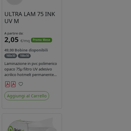
ULTRA LAM 75 INK
UV M
A partire da:
2,05
€/mq
Promo Mese
49,00 Bobine disponibili
160x50
106x50
Laminazione in pvc polimerico
opaco 75µ filtro UV adesivo
acrilico hotmelt permanente
specifico per stampe con
inchiostri UV durata 7 anni
Preferiti
indoor e 5 outdoor. Dotato di
Aggiungi al Carrello
certificato ignifugo Bs1d0.