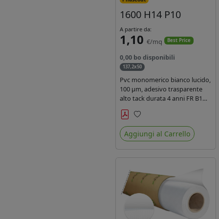
1600 H14 P10
A partire da:
1,10
€/mq
Best Price
0,00 bo disponibili
137,2x50
Pvc monomerico bianco lucido,
100 µm, adesivo trasparente
alto tack durata 4 anni FR B1
REACH per stampa solvente
ecosolvente uv latex, Liner in
Preferiti
carta KRAFT monosiliconata
Aggiungi al Carrello
135gr. brand Intercoat.