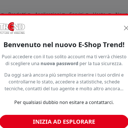
Prodotti
Applicazioni
Servizi
Usato
News
Supporti per la stampa d
Benvenuto nel nuovo E-Shop Trend!
1997
Puoi accedere con il tuo solito account ma ti verrà chiesto
di scegliere una
nuova password
per la tua sicurezza.
Da oggi sarà ancora più semplice inserire i tuoi ordini e
controllarne lo stato, accedere a statistiche, schede
tecniche, contatti del tuo agente e molto altro ancora...
Per qualsiasi dubbio non esitare a contattarci.
INIZIA AD ESPLORARE