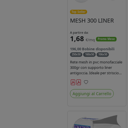
Top Seller
MESH 300 LINER
A partire da:
1,68
€/mq
Promo Mese
196,00 Bobine disponibili
250x50
160x50
106x50
Rete mesh in pvc monofacciale
300gr con supporto liner
antigoccia. Ideale per striscioni
e coperture antivento.
Saldabile, stampabile con
Preferiti
inchiostri solvente,
Aggiungi al Carrello
ecosolvente, uv e latex. Densità
fili 1000x1000 , filato 9x13.