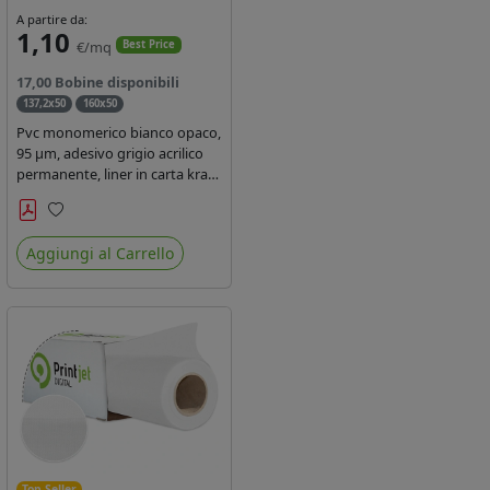
A partire da:
1,10
€/mq
Best Price
17,00 Bobine disponibili
137,2x50
160x50
Pvc monomerico bianco opaco,
95 µm, adesivo grigio acrilico
permanente, liner in carta kraft
siliconata 135gr/mq. Durata 3
anni, certificato FR B1,
Preferiti
conforme al REACH, stampa
Aggiungi al Carrello
con ink solvente, ecosolvente,
uv e latex ( terza generazione)
Top Seller