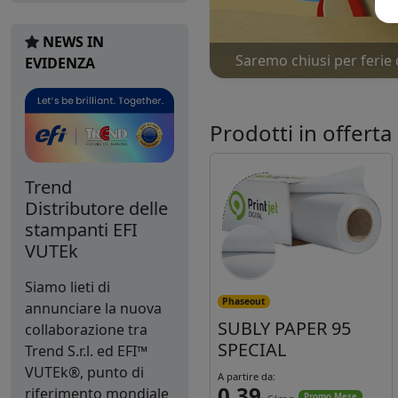
NEWS IN
Saremo chiusi per ferie 
Nu
EVIDENZA
Prodotti in offerta
Trend
Distributore delle
stampanti EFI
VUTEk
Siamo lieti di
Phaseout
annunciare la nuova
SUBLY PAPER 95
collaborazione tra
SPECIAL
Trend S.r.l. ed EFI™
VUTEk®, punto di
A partire da:
0,39
riferimento mondiale
Promo Mese