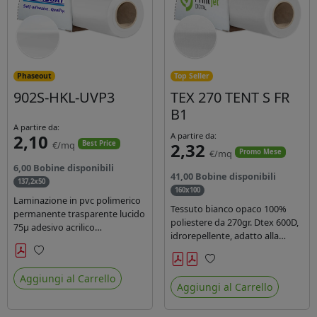
Phaseout
Top Seller
902S-HKL-UVP3
TEX 270 TENT S FR
B1
A partire da:
2,10
A partire da:
€/mq
2,32
Best Price
€/mq
Promo Mese
6,00 Bobine disponibili
41,00 Bobine disponibili
137,2x50
160x100
Laminazione in pvc polimerico
Tessuto bianco opaco 100%
permanente trasparente lucido
poliestere da 270gr. Dtex 600D,
75µ adesivo acrilico
idrorepellente, adatto alla
permanente durata 5 anni con
stampa solvente, ecosolvente,
filtro uv, carta kraft. Ideale per
uv, latex (di terza generazione).
Preferiti
stampe con inchiostro
Preferiti
Ideale per tende ,coperture
Aggiungi al Carrello
ecosolvente, UV e latex.
Aggiungi al Carrello
gazebo, prodotti gonfiabili o
cuscini di arredamento.