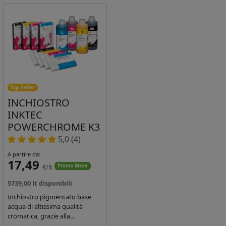
Top Seller
INCHIOSTRO
INKTEC
POWERCHROME K3
5,0 (4)
A partire da:
17,49
€/lt
Promo Mese
5739,00 lt disponibili
Inchiostro pigmentato base
acqua di altissima qualità
cromatica, grazie alla
concentrazione di pigmenti