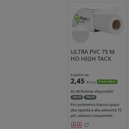
ULTRA PVC 75 M
HO HIGH TACK
A partire da:
2,45
€/mq
Promo Mese
65,00 Bobine disponibili
160x50
106x50
Pvc polimerico bianco opaco
alta opacità a alta adesività 75
µm, adesivo trasparente
acrilico hotmelt permanente,
durata 5-7 anni liner 140gr PE