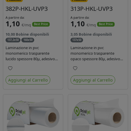
382P-HKL-UVP3
313P-HKL-UVP3
A partire da:
A partire da:
1,10
1,10
€/mq
€/mq
Best Price
Best Price
10,00 Bobine disponibili
3,05 Bobine disponibili
137,2x50
160x50
137x50
Laminazione in pvc
Laminazione in pvc
monomerico trasparente
monomerico trasparente
lucido spessore 80µ, adesivo
opaco spessore 80µ, adesivo
acrilico base acqua
acrilico base acqua permanente
permanente, liner in carta
specifico per ink uv, liner in
Preferiti
Preferiti
glassine siliconata da 72 gr.
carta kraft da 90gr. Durata 3
Aggiungi al Carrello
Aggiungi al Carrello
Durata 3 anni, ideale per
anni, dotata di filtro uv, idonea
laminare stampe con ink
per stampe con inchiostro
solvente, eco-solvente e latex.
ecosolvente, UV e latex.