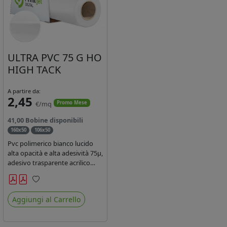
ULTRA PVC 75 G HO
HIGH TACK
A partire da:
2,45
€/mq
Promo Mese
41,00 Bobine disponibili
160x50
106x50
Pvc polimerico bianco lucido
alta opacità e alta adesività 75µ,
adesivo trasparente acrilico
hotmelt permanente, durata 5-
7 anni, liner 140gr PE su
Preferiti
entrambi lati. Prestazioni di alto
Aggiungi al Carrello
livello. Dotato di certificato
ignifugo Bs1d0.