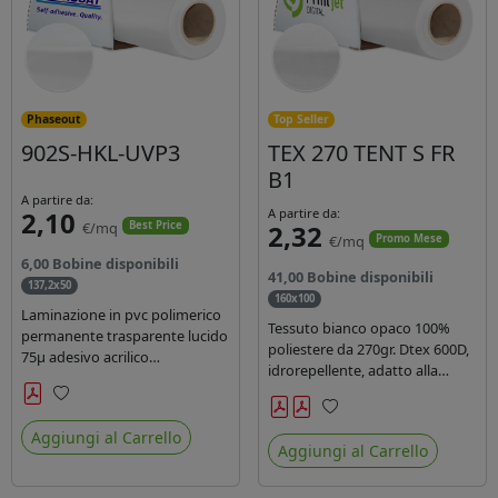
Phaseout
Top Seller
902S-HKL-UVP3
TEX 270 TENT S FR
B1
A partire da:
2,10
A partire da:
€/mq
2,32
Best Price
€/mq
Promo Mese
6,00 Bobine disponibili
41,00 Bobine disponibili
137,2x50
160x100
Laminazione in pvc polimerico
Tessuto bianco opaco 100%
permanente trasparente lucido
poliestere da 270gr. Dtex 600D,
75µ adesivo acrilico
idrorepellente, adatto alla
permanente durata 5 anni con
stampa solvente, ecosolvente,
filtro uv, carta kraft. Ideale per
uv, latex (di terza generazione).
Preferiti
stampe con inchiostro
Preferiti
Ideale per tende ,coperture
Aggiungi al Carrello
ecosolvente, UV e latex.
Aggiungi al Carrello
gazebo, prodotti gonfiabili o
cuscini di arredamento.