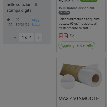
€/mq
nelle soluzioni di
15,00 Bobine disponibili
stampa digita...
162x150
Carta sublimatica alta qualità
Leggi
trattata 95 gr/mq adatta al
tutto
450
30/06/26
trasferimento su tutti i
materiali in poliestere.
«
1
di
4
»
Preferiti
Aggiungi al Carrello
MAX 450 SMOOTH