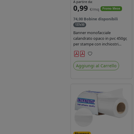
A partire da:
0,99
€/mq
Promo Mese
74,00 Bobine disponibili
137x50
Banner monofacciale
calandrato opaco in pvc 450gr,
per stampe con inchiostri
solvente ed ecosolvente , uv e
latex.
Preferiti
Aggiungi al Carrello
Phaseout