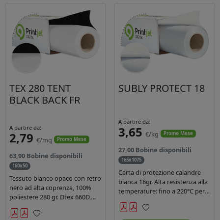
TEX 280 TENT
SUBLY PROTECT 18
BLACK BACK FR
A partire da:
A partire da:
3,65
2,79
€/kg
Promo Mese
€/mq
Promo Mese
27,00 Bobine disponibili
63,90 Bobine disponibili
165x1075
160x50
Carta di protezione calandre
Tessuto bianco opaco con retro
bianca 18gr. Alta resistenza alla
nero ad alta coprenza, 100%
temperature: fino a 220°C per
poliestere 280 gr. Dtex 660D,
40 secondi. Lunghezza 1075
idrorepellente, adatto alla
mtl, peso kg 35, diam. 20cm.
stampa sublimatica indiretta.
Preferiti