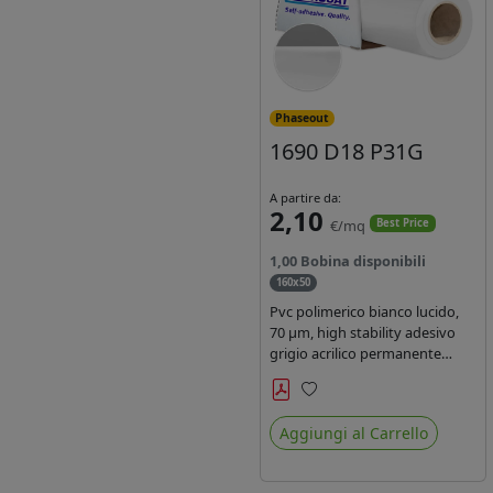
Phaseout
1690 D18 P31G
A partire da:
2,10
€/mq
Best Price
1,00 Bobina disponibili
160x50
Pvc polimerico bianco lucido,
70 µm, high stability adesivo
grigio acrilico permanente
durata 5-7 anni, per stampe
con inchiostri solvente,
Preferiti
ecosolvente, UV e latex.
Aggiungi al Carrello