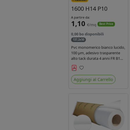
1600 H14 P10
A partire da:
1,10
€/mq
Best Price
0,00 bo disponibili
137,2x50
Pvc monomerico bianco lucido,
100 µm, adesivo trasparente
alto tack durata 4 anni FR B1
REACH per stampa solvente
ecosolvente uv latex, Liner in
Preferiti
carta KRAFT monosiliconata
Aggiungi al Carrello
135gr. brand Intercoat.