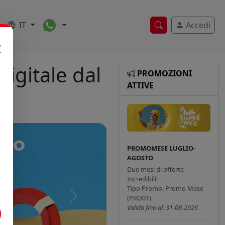
Toggle Dropdown
IT
Accedi
Ricerca veloce
igitale dal
PROMOZIONI
ATTIVE
PROMOMESE LUGLIO-
AGOSTO
Due mesi di offerte
Incredibili!
Tipo Promo: Promo Mese
(PRO01)
Successivo
Valida fino al: 31-08-2026