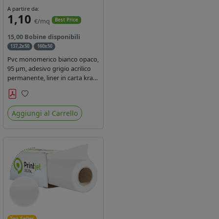
A partire da:
1,10
€/mq
Best Price
15,00 Bobine disponibili
137,2x50
160x50
Pvc monomerico bianco opaco,
95 µm, adesivo grigio acrilico
permanente, liner in carta kraft
siliconata 135gr/mq. Durata 3
anni, certificato FR B1,
Preferiti
conforme al REACH, stampa
Aggiungi al Carrello
con ink solvente, ecosolvente,
uv e latex ( terza generazione)
Top Seller