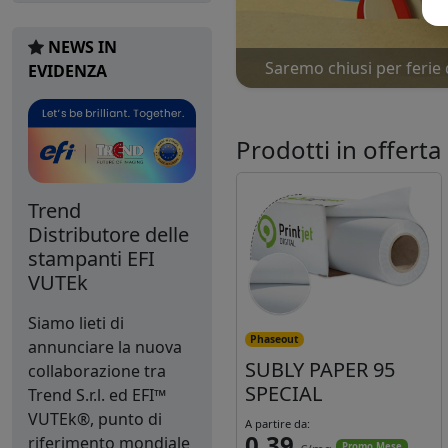
NEWS IN
Saremo chiusi per ferie 
Nu
EVIDENZA
Prodotti in offerta
Trend
Distributore delle
stampanti EFI
VUTEk
Siamo lieti di
Phaseout
annunciare la nuova
SUBLY PAPER 95
collaborazione tra
SPECIAL
Trend S.r.l. ed EFI™
VUTEk®, punto di
A partire da:
0,39
riferimento mondiale
Promo Mese