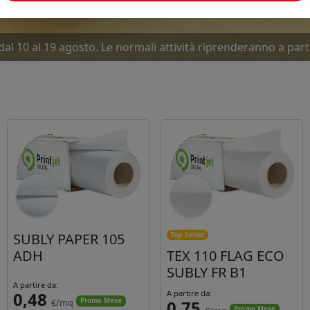
dal 10 al 19 agosto. Le normali attività riprenderanno a part
ove offerte Luglio-Agosto... Due mesi caldissimi. Approfitta
SUBLY PAPER 105
Top Seller
ADH
TEX 110 FLAG ECO
SUBLY FR B1
A partire da:
0,48
A partire da:
€/mq
0,75
Promo Mese
Promo Mese