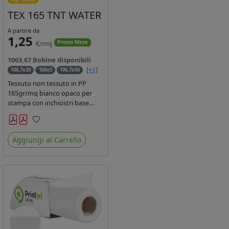
TEX 165 TNT WATER
A partire da:
1,25
€/mq
Promo Mese
1063,67 Bobine disponibili
[+1]
106,7x30
106x5
106,7x50
Tessuto non tessuto in PP
165gr/mq bianco opaco per
stampa con inchiostri base
acqua, latex, uv, ecosolvente.
Finitura a rombi spundbond e
Preferiti
coating superficiale con totale
Aggiungi al Carrello
assenza di peluria. Occhiellabile,
non saldabile. Anima 3' stampa
lato esterno.