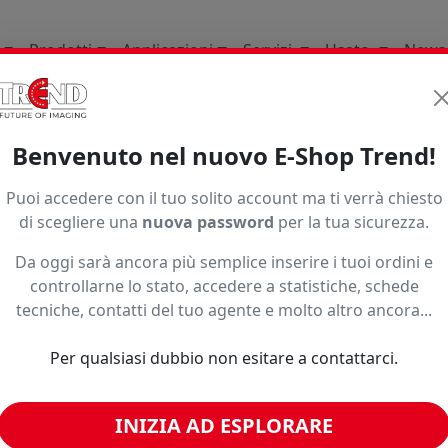
Prodotti
Applicazioni
Servizi
Usato
News
Supporti per la stampa d
Benvenuto nel nuovo E-Shop Trend!
1997
Puoi accedere con il tuo solito account ma ti verrà chiesto
di scegliere una
nuova password
per la tua sicurezza.
Da oggi sarà ancora più semplice inserire i tuoi ordini e
controllarne lo stato, accedere a statistiche, schede
tecniche, contatti del tuo agente e molto altro ancora...
Per qualsiasi dubbio non esitare a contattarci.
INIZIA AD ESPLORARE