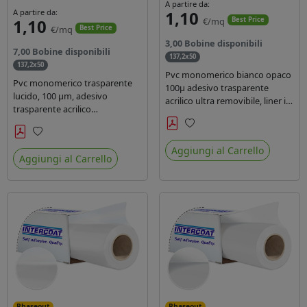
A partire da:
A partire da:
1,10
1,10
€/mq
Best Price
€/mq
Best Price
3,00 Bobine disponibili
7,00 Bobine disponibili
137,2x50
137,2x50
Pvc monomerico bianco opaco
Pvc monomerico trasparente
100µ adesivo trasparente
lucido, 100 µm, adesivo
acrilico ultra removibile, liner in
trasparente acrilico
carta kraft da 140gr/mq. Durata
permanente durata 3 anni, liner
3 anni. Dotato di certificato FR
in carta kraft monosiliconata da
Preferiti
B1 e conforme alla normativa
Preferiti
135 gr, REACH compliant per
Aggiungi al Carrello
REACH.
Aggiungi al Carrello
stampa con inchiostri solvente
ecosolvente uv latex.
Phaseout
Phaseout