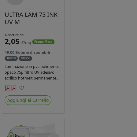
ULTRA LAM 75 INK
UV M
A partire da:
2,05
€/mq
Promo Mese
49,00 Bobine disponibili
160x50
106x50
Laminazione in pvc polimerico
opaco 75µ filtro UV adesivo
acrilico hotmelt permanente
specifico per stampe con
inchiostri UV durata 7 anni
Preferiti
indoor e 5 outdoor. Dotato di
Aggiungi al Carrello
certificato ignifugo Bs1d0.