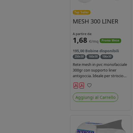
Top Seller
MESH 300 LINER
A partire da:
1,68
€/mq
Promo Mese
195,00 Bobine disponibili
250x50
160x50
106x50
Rete mesh in pvc monofacciale
300gr con supporto liner
antigoccia. Ideale per striscioni
e coperture antivento.
Saldabile, stampabile con
Preferiti
inchiostri solvente,
Aggiungi al Carrello
ecosolvente, uv e latex. Densità
fili 1000x1000 , filato 9x13.