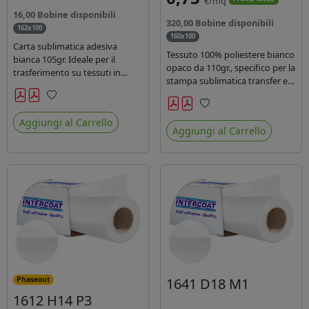
€/mq
16,00 Bobine disponibili
320,00 Bobine disponibili
162x100
160x100
Carta sublimatica adesiva
Tessuto 100% poliestere bianco
bianca 105gr. Ideale per il
opaco da 110gr., specifico per la
trasferimento su tessuti in
stampa sublimatica transfer e
poliestere nel settore
diretta. Ideale per la
sportwear .
realizzazione di stendardi e
Preferiti
Preferiti
bandiere, grazie al passaggio
Aggiungi al Carrello
Aggiungi al Carrello
dell'inchiostro su entrambi i
lati. Dotato di certificato FR B1.
1641 D18 M1
Phaseout
1612 H14 P3