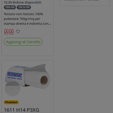
10,85 Bobine disponibili
160x100
106.5x100
Tessuto non tessuto 100%
poliestere 100gr/mq per
stampa diretta e indiretta con
inchiostro sublimatico, latex e
uv.
Preferiti
Aggiungi al Carrello
Phaseout
1611 H14 P3XG