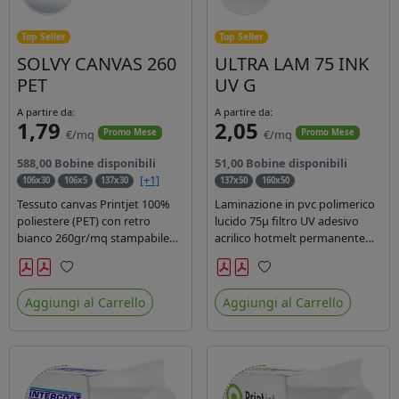
Top Seller
Top Seller
SOLVY CANVAS 260
ULTRA LAM 75 INK
PET
UV G
A partire da:
A partire da:
1,79
2,05
€/mq
€/mq
Promo Mese
Promo Mese
588,00 Bobine disponibili
51,00 Bobine disponibili
[+1]
106x30
106x5
137x30
137x50
160x50
Tessuto canvas Printjet 100%
Laminazione in pvc polimerico
poliestere (PET) con retro
lucido 75µ filtro UV adesivo
bianco 260gr/mq stampabile
acrilico hotmelt permanente
con inchiostri solvente,
specifico per stampe con
ecosolvente, uv e latex.
inchiostri UV durata 7 anni
Preferiti
Preferiti
indoor e 5 outdoor. Dotato di
Aggiungi al Carrello
Aggiungi al Carrello
certificato ignifugo Bs1d0.