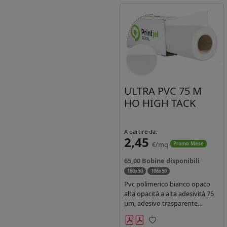
ULTRA PVC 75 M
HO HIGH TACK
A partire da:
2,45
€/mq
Promo Mese
65,00 Bobine disponibili
160x50
106x50
Pvc polimerico bianco opaco
alta opacità a alta adesività 75
µm, adesivo trasparente
acrilico hotmelt permanente,
durata 5-7 anni liner 140gr PE