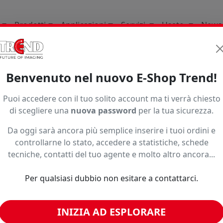
Prodotti
Applicazioni
Servizi
Usato
News
Supporti per la stampa d
Benvenuto nel nuovo E-Shop Trend!
1997
Puoi accedere con il tuo solito account ma ti verrà chiesto
di scegliere una
nuova password
per la tua sicurezza.
Da oggi sarà ancora più semplice inserire i tuoi ordini e
controllarne lo stato, accedere a statistiche, schede
tecniche, contatti del tuo agente e molto altro ancora...
Per qualsiasi dubbio non esitare a contattarci.
INIZIA AD ESPLORARE