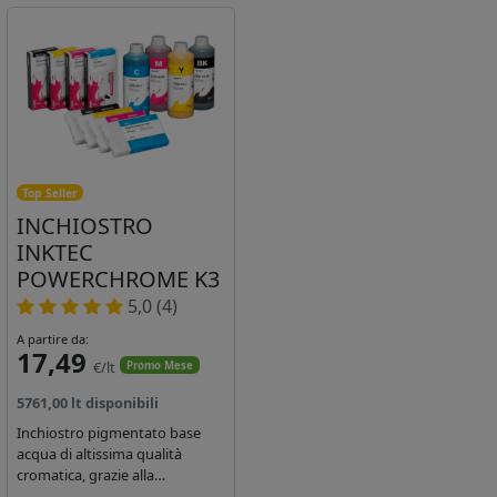
Top Seller
INCHIOSTRO
INKTEC
POWERCHROME K3
5,0 (4)
A partire da:
17,49
€/lt
Promo Mese
5761,00 lt disponibili
Inchiostro pigmentato base
acqua di altissima qualità
cromatica, grazie alla
concentrazione di pigmenti