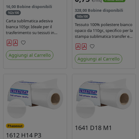
€/mq
16,00 Bobine disponibili
328,00 Bobine disponibili
162x100
160x100
Carta sublimatica adesiva
Tessuto 100% poliestere bianco
bianca 105gr. Ideale per il
opaco da 110gr., specifico per la
trasferimento su tessuti in
stampa sublimatica transfer e
poliestere nel settore
diretta. Ideale per la
sportwear .
realizzazione di stendardi e
Preferiti
Preferiti
bandiere, grazie al passaggio
Aggiungi al Carrello
Aggiungi al Carrello
dell'inchiostro su entrambi i
lati. Dotato di certificato FR B1.
1641 D18 M1
Phaseout
1612 H14 P3