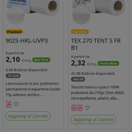
Phaseout
Top Seller
902S-HKL-UVP3
TEX 270 TENT S FR
B1
A partire da:
2,10
A partire da:
€/mq
2,32
Best Price
€/mq
Promo Mese
6,00 Bobine disponibili
41,00 Bobine disponibili
137,2x50
160x100
Laminazione in pvc polimerico
Tessuto bianco opaco 100%
permanente trasparente lucido
poliestere da 270gr. Dtex 600D,
75µ adesivo acrilico
idrorepellente, adatto alla
permanente durata 5 anni con
stampa solvente, ecosolvente,
filtro uv, carta kraft. Ideale per
uv, latex (di terza generazione).
Preferiti
stampe con inchiostro
Preferiti
Ideale per tende ,coperture
Aggiungi al Carrello
ecosolvente, UV e latex.
Aggiungi al Carrello
gazebo, prodotti gonfiabili o
cuscini di arredamento.