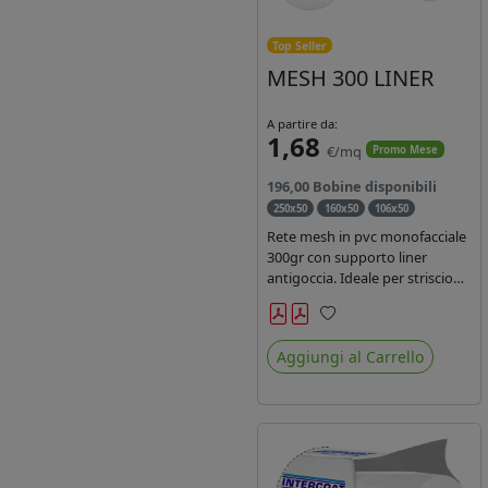
Top Seller
MESH 300 LINER
A partire da:
1,68
€/mq
Promo Mese
196,00 Bobine disponibili
250x50
160x50
106x50
Rete mesh in pvc monofacciale
300gr con supporto liner
antigoccia. Ideale per striscioni
e coperture antivento.
Saldabile, stampabile con
Preferiti
inchiostri solvente,
Aggiungi al Carrello
ecosolvente, uv e latex. Densità
fili 1000x1000 , filato 9x13.