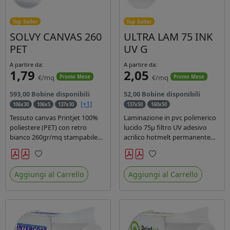
Top Seller
Top Seller
SOLVY CANVAS 260
ULTRA LAM 75 INK
PET
UV G
A partire da:
A partire da:
1,79
2,05
€/mq
€/mq
Promo Mese
Promo Mese
593,00 Bobine disponibili
52,00 Bobine disponibili
[+1]
106x30
106x5
137x30
137x50
160x50
Tessuto canvas Printjet 100%
Laminazione in pvc polimerico
poliestere (PET) con retro
lucido 75µ filtro UV adesivo
bianco 260gr/mq stampabile
acrilico hotmelt permanente
con inchiostri solvente,
specifico per stampe con
ecosolvente, uv e latex.
inchiostri UV durata 7 anni
Preferiti
Preferiti
indoor e 5 outdoor. Dotato di
Aggiungi al Carrello
Aggiungi al Carrello
certificato ignifugo Bs1d0.