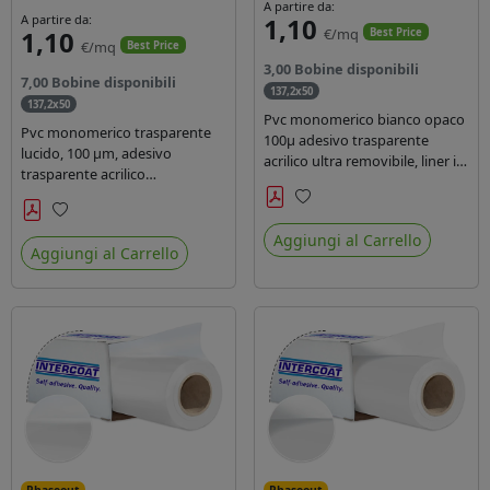
A partire da:
A partire da:
1,10
1,10
€/mq
Best Price
€/mq
Best Price
3,00 Bobine disponibili
7,00 Bobine disponibili
137,2x50
137,2x50
Pvc monomerico bianco opaco
Pvc monomerico trasparente
100µ adesivo trasparente
lucido, 100 µm, adesivo
acrilico ultra removibile, liner in
trasparente acrilico
carta kraft da 140gr/mq. Durata
permanente durata 3 anni, liner
3 anni. Dotato di certificato FR
in carta kraft monosiliconata da
Preferiti
B1 e conforme alla normativa
Preferiti
135 gr, REACH compliant per
Aggiungi al Carrello
REACH.
Aggiungi al Carrello
stampa con inchiostri solvente
ecosolvente uv latex.
Phaseout
Phaseout