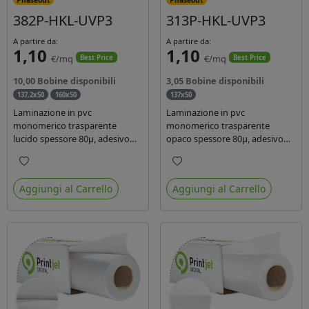
382P-HKL-UVP3
313P-HKL-UVP3
A partire da:
A partire da:
1,10
1,10
€/mq
€/mq
Best Price
Best Price
10,00 Bobine disponibili
3,05 Bobine disponibili
137,2x50
160x50
137x50
Laminazione in pvc
Laminazione in pvc
monomerico trasparente
monomerico trasparente
lucido spessore 80µ, adesivo
opaco spessore 80µ, adesivo
acrilico base acqua
acrilico base acqua permanente
permanente, liner in carta
specifico per ink uv, liner in
Preferiti
Preferiti
glassine siliconata da 72 gr.
carta kraft da 90gr. Durata 3
Aggiungi al Carrello
Aggiungi al Carrello
Durata 3 anni, ideale per
anni, dotata di filtro uv, idonea
laminare stampe con ink
per stampe con inchiostro
solvente, eco-solvente e latex.
ecosolvente, UV e latex.