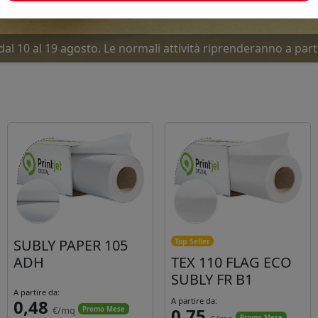
dal 10 al 19 agosto. Le normali attività riprenderanno a part
SUBLY PAPER 105
Top Seller
ADH
TEX 110 FLAG ECO
SUBLY FR B1
A partire da:
0,48
A partire da:
€/mq
0,75
Promo Mese
Promo Mese