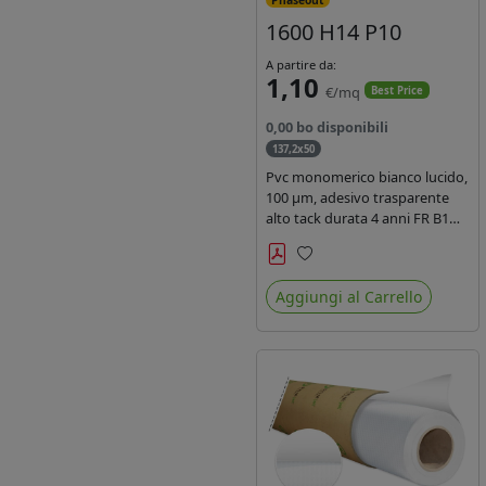
1600 H14 P10
A partire da:
1,10
€/mq
Best Price
0,00 bo disponibili
137,2x50
Pvc monomerico bianco lucido,
100 µm, adesivo trasparente
alto tack durata 4 anni FR B1
REACH per stampa solvente
ecosolvente uv latex, Liner in
Preferiti
carta KRAFT monosiliconata
Aggiungi al Carrello
135gr. brand Intercoat.