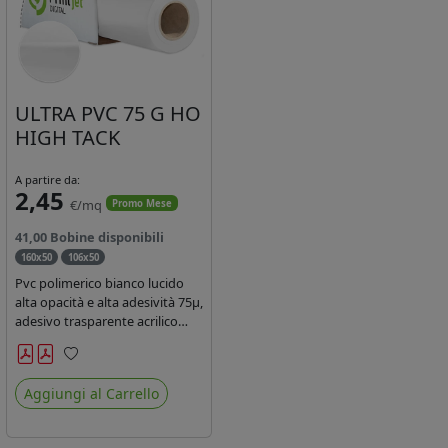
ULTRA PVC 75 G HO
HIGH TACK
A partire da:
2,45
€/mq
Promo Mese
41,00 Bobine disponibili
160x50
106x50
Pvc polimerico bianco lucido
alta opacità e alta adesività 75µ,
adesivo trasparente acrilico
hotmelt permanente, durata 5-
7 anni, liner 140gr PE su
Preferiti
entrambi lati. Prestazioni di alto
Aggiungi al Carrello
livello. Dotato di certificato
ignifugo Bs1d0.