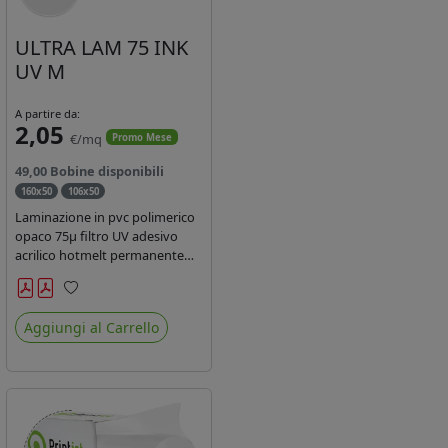
ULTRA LAM 75 INK
UV M
A partire da:
2,05
€/mq
Promo Mese
49,00 Bobine disponibili
160x50
106x50
Laminazione in pvc polimerico
opaco 75µ filtro UV adesivo
acrilico hotmelt permanente
specifico per stampe con
inchiostri UV durata 7 anni
Preferiti
indoor e 5 outdoor. Dotato di
Aggiungi al Carrello
certificato ignifugo Bs1d0.