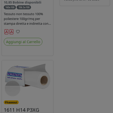
10,85 Bobine disponibili
160x100
106.5x100
Tessuto non tessuto 100%
poliestere 100gr/mq per
stampa diretta e indiretta con
inchiostro sublimatico, latex e
uv.
Preferiti
Aggiungi al Carrello
Phaseout
1611 H14 P3XG