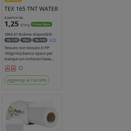
TEX 165 TNT WATER
A partire da:
1,25
€/mq
Promo Mese
1063,67 Bobine disponibili
[+1]
106,7x30
106x5
106,7x50
Tessuto non tessuto in PP
165gr/mq bianco opaco per
stampa con inchiostri base
acqua, latex, uv, ecosolvente.
Finitura a rombi spundbond e
Preferiti
coating superficiale con totale
Aggiungi al Carrello
assenza di peluria. Occhiellabile,
non saldabile. Anima 3' stampa
lato esterno.