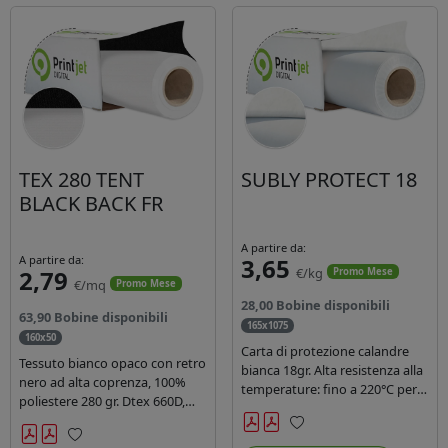
TEX 280 TENT
SUBLY PROTECT 18
BLACK BACK FR
A partire da:
A partire da:
3,65
2,79
€/kg
Promo Mese
€/mq
Promo Mese
28,00 Bobine disponibili
63,90 Bobine disponibili
165x1075
160x50
Carta di protezione calandre
Tessuto bianco opaco con retro
bianca 18gr. Alta resistenza alla
nero ad alta coprenza, 100%
temperature: fino a 220°C per
poliestere 280 gr. Dtex 660D,
40 secondi. Lunghezza 1075
idrorepellente, adatto alla
mtl, peso kg 35, diam. 20cm.
stampa sublimatica indiretta.
Preferiti