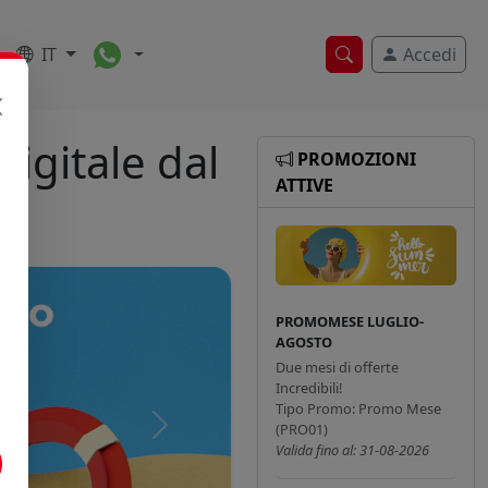
Toggle Dropdown
IT
Accedi
Ricerca veloce
igitale dal
PROMOZIONI
ATTIVE
PROMOMESE LUGLIO-
AGOSTO
Due mesi di offerte
Incredibili!
Tipo Promo: Promo Mese
(PRO01)
Successivo
Valida fino al: 31-08-2026