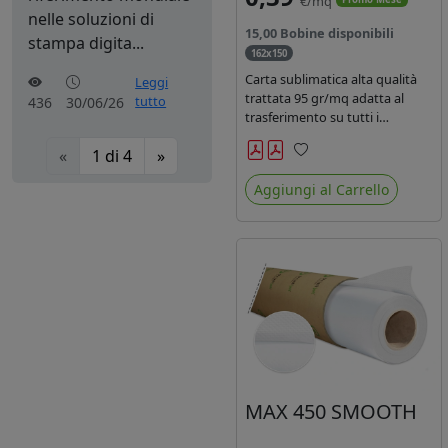
€/mq
nelle soluzioni di
15,00 Bobine disponibili
stampa digita...
162x150
Carta sublimatica alta qualità
Leggi
trattata 95 gr/mq adatta al
tutto
436
30/06/26
trasferimento su tutti i
materiali in poliestere.
«
1
di
4
»
Preferiti
Aggiungi al Carrello
MAX 450 SMOOTH