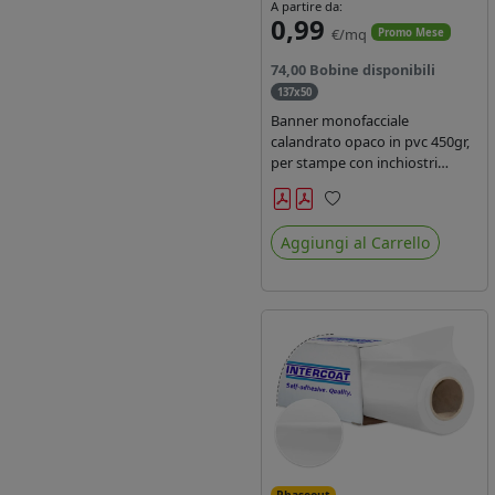
A partire da:
0,99
€/mq
Promo Mese
74,00 Bobine disponibili
137x50
Banner monofacciale
calandrato opaco in pvc 450gr,
per stampe con inchiostri
solvente ed ecosolvente , uv e
latex.
Preferiti
Aggiungi al Carrello
Phaseout