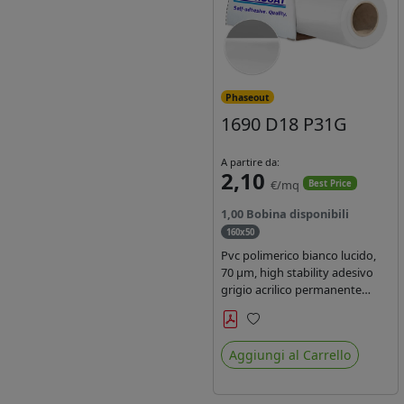
Phaseout
1690 D18 P31G
A partire da:
2,10
€/mq
Best Price
1,00 Bobina disponibili
160x50
Pvc polimerico bianco lucido,
70 µm, high stability adesivo
grigio acrilico permanente
durata 5-7 anni, per stampe
con inchiostri solvente,
Preferiti
ecosolvente, UV e latex.
Aggiungi al Carrello