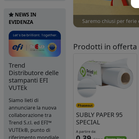
NEWS IN
Saremo chiusi per ferie 
EVIDENZA
Prodotti in offerta
Trend
Distributore delle
stampanti EFI
VUTEk
Siamo lieti di
Phaseout
annunciare la nuova
SUBLY PAPER 95
collaborazione tra
SPECIAL
Trend S.r.l. ed EFI™
VUTEk®, punto di
A partire da:
0,39
riferimento mondiale
Promo Mese