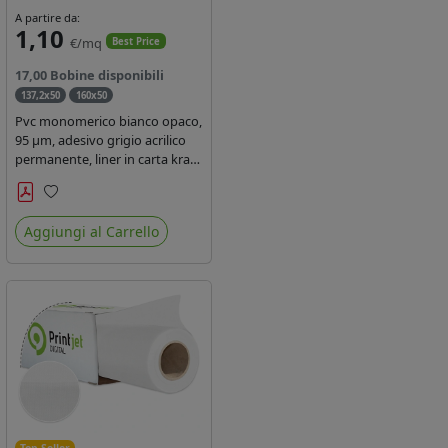
A partire da:
1,10
€/mq
Best Price
17,00 Bobine disponibili
137,2x50
160x50
Pvc monomerico bianco opaco,
95 µm, adesivo grigio acrilico
permanente, liner in carta kraft
siliconata 135gr/mq. Durata 3
anni, certificato FR B1,
Preferiti
conforme al REACH, stampa
Aggiungi al Carrello
con ink solvente, ecosolvente,
uv e latex ( terza generazione)
Top Seller