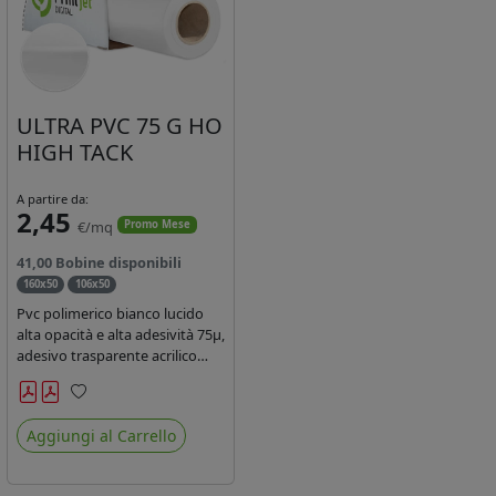
ULTRA PVC 75 G HO
HIGH TACK
A partire da:
2,45
€/mq
Promo Mese
41,00 Bobine disponibili
160x50
106x50
Pvc polimerico bianco lucido
alta opacità e alta adesività 75µ,
adesivo trasparente acrilico
hotmelt permanente, durata 5-
7 anni, liner 140gr PE su
Preferiti
entrambi lati. Prestazioni di alto
Aggiungi al Carrello
livello. Dotato di certificato
ignifugo Bs1d0.