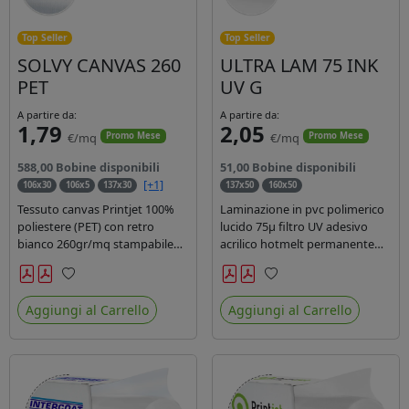
Top Seller
Top Seller
SOLVY CANVAS 260
ULTRA LAM 75 INK
PET
UV G
A partire da:
A partire da:
1,79
2,05
€/mq
€/mq
Promo Mese
Promo Mese
588,00 Bobine disponibili
51,00 Bobine disponibili
[+1]
106x30
106x5
137x30
137x50
160x50
Tessuto canvas Printjet 100%
Laminazione in pvc polimerico
poliestere (PET) con retro
lucido 75µ filtro UV adesivo
bianco 260gr/mq stampabile
acrilico hotmelt permanente
con inchiostri solvente,
specifico per stampe con
ecosolvente, uv e latex.
inchiostri UV durata 7 anni
Preferiti
Preferiti
indoor e 5 outdoor. Dotato di
Aggiungi al Carrello
Aggiungi al Carrello
certificato ignifugo Bs1d0.