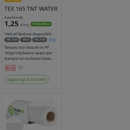
TEX 165 TNT WATER
A partire da:
1,25
€/mq
Promo Mese
1063,67 Bobine disponibili
[+1]
106,7x30
106x5
106,7x50
Tessuto non tessuto in PP
165gr/mq bianco opaco per
stampa con inchiostri base
acqua, latex, uv, ecosolvente.
Finitura a rombi spundbond e
Preferiti
coating superficiale con totale
Aggiungi al Carrello
assenza di peluria. Occhiellabile,
non saldabile. Anima 3' stampa
lato esterno.