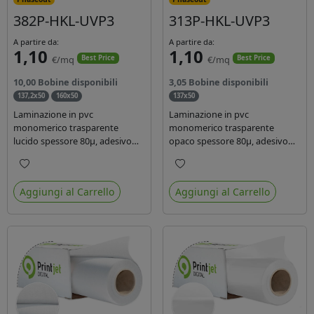
382P-HKL-UVP3
313P-HKL-UVP3
A partire da:
A partire da:
1,10
1,10
€/mq
€/mq
Best Price
Best Price
10,00 Bobine disponibili
3,05 Bobine disponibili
137,2x50
160x50
137x50
Laminazione in pvc
Laminazione in pvc
monomerico trasparente
monomerico trasparente
lucido spessore 80µ, adesivo
opaco spessore 80µ, adesivo
acrilico base acqua
acrilico base acqua permanente
permanente, liner in carta
specifico per ink uv, liner in
Preferiti
Preferiti
glassine siliconata da 72 gr.
carta kraft da 90gr. Durata 3
Aggiungi al Carrello
Aggiungi al Carrello
Durata 3 anni, ideale per
anni, dotata di filtro uv, idonea
laminare stampe con ink
per stampe con inchiostro
solvente, eco-solvente e latex.
ecosolvente, UV e latex.