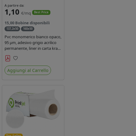
A partire da:
1,10
€/mq
Best Price
15,00 Bobine disponibili
137,2x50
160x50
Pvc monomerico bianco opaco,
95 µm, adesivo grigio acrilico
permanente, liner in carta kraft
siliconata 135gr/mq. Durata 3
anni, certificato FR B1,
Preferiti
conforme al REACH, stampa
Aggiungi al Carrello
con ink solvente, ecosolvente,
uv e latex ( terza generazione)
Top Seller