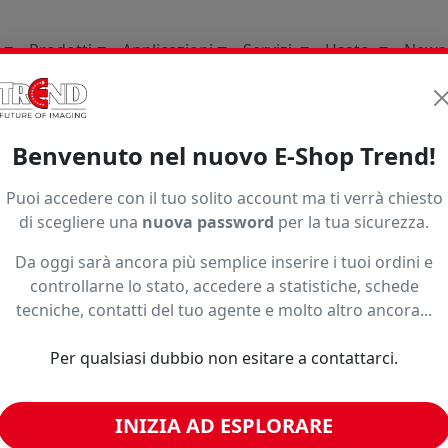
Prodotti
Applicazioni
Servizi
Usato
News
Supporti per la stampa d
Benvenuto nel nuovo E-Shop Trend!
1997
Puoi accedere con il tuo solito account ma ti verrà chiesto
di scegliere una
nuova password
per la tua sicurezza.
Da oggi sarà ancora più semplice inserire i tuoi ordini e
controllarne lo stato, accedere a statistiche, schede
tecniche, contatti del tuo agente e molto altro ancora...
Per qualsiasi dubbio non esitare a contattarci.
INIZIA AD ESPLORARE