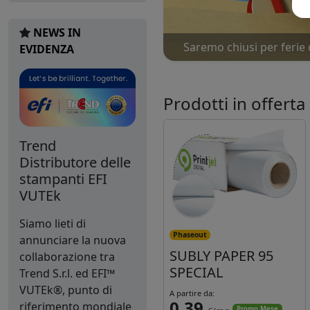
NEWS IN
Saremo chiusi per ferie 
EVIDENZA
Prodotti in offerta
Trend
Distributore delle
stampanti EFI
VUTEk
Siamo lieti di
Phaseout
annunciare la nuova
SUBLY PAPER 95
collaborazione tra
SPECIAL
Trend S.r.l. ed EFI™
VUTEk®, punto di
A partire da:
0,39
riferimento mondiale
Promo Mese