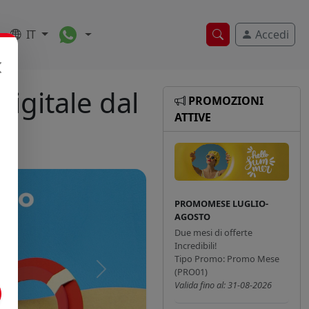
Toggle Dropdown
IT
Accedi
Ricerca veloce
igitale dal
PROMOZIONI
ATTIVE
PROMOMESE LUGLIO-
AGOSTO
Due mesi di offerte
Incredibili!
Tipo Promo: Promo Mese
(PRO01)
Successivo
Valida fino al: 31-08-2026