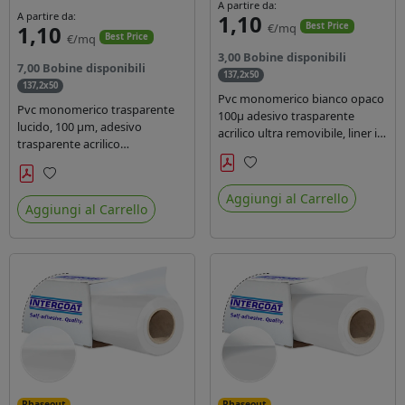
A partire da:
A partire da:
1,10
1,10
€/mq
Best Price
€/mq
Best Price
3,00 Bobine disponibili
7,00 Bobine disponibili
137,2x50
137,2x50
Pvc monomerico bianco opaco
Pvc monomerico trasparente
100µ adesivo trasparente
lucido, 100 µm, adesivo
acrilico ultra removibile, liner in
trasparente acrilico
carta kraft da 140gr/mq. Durata
permanente durata 3 anni, liner
3 anni. Dotato di certificato FR
in carta kraft monosiliconata da
Preferiti
B1 e conforme alla normativa
Preferiti
135 gr, REACH compliant per
Aggiungi al Carrello
REACH.
Aggiungi al Carrello
stampa con inchiostri solvente
ecosolvente uv latex.
Phaseout
Phaseout