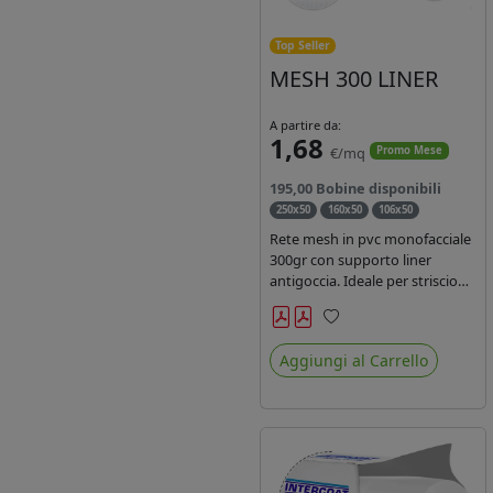
Top Seller
MESH 300 LINER
A partire da:
1,68
€/mq
Promo Mese
195,00 Bobine disponibili
250x50
160x50
106x50
Rete mesh in pvc monofacciale
300gr con supporto liner
antigoccia. Ideale per striscioni
e coperture antivento.
Saldabile, stampabile con
Preferiti
inchiostri solvente,
Aggiungi al Carrello
ecosolvente, uv e latex. Densità
fili 1000x1000 , filato 9x13.