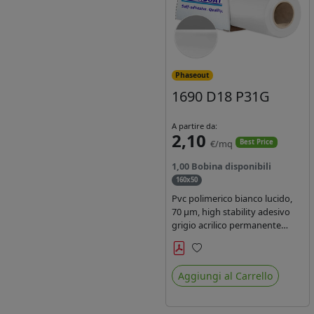
Phaseout
1690 D18 P31G
A partire da:
2,10
€/mq
Best Price
1,00 Bobina disponibili
160x50
Pvc polimerico bianco lucido,
70 µm, high stability adesivo
grigio acrilico permanente
durata 5-7 anni, per stampe
con inchiostri solvente,
Preferiti
ecosolvente, UV e latex.
Aggiungi al Carrello