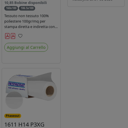
10,85 Bobine disponibili
160x100
106.5x100
Tessuto non tessuto 100%
poliestere 100gr/mq per
stampa diretta e indiretta con
inchiostro sublimatico, latex e
uv.
Preferiti
Aggiungi al Carrello
Phaseout
1611 H14 P3XG