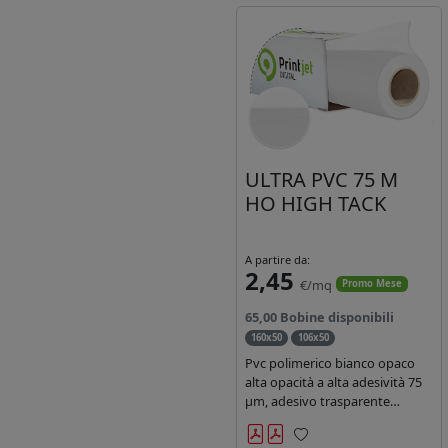
ULTRA PVC 75 M
HO HIGH TACK
A partire da:
2,45
€/mq
Promo Mese
65,00 Bobine disponibili
160x50
106x50
Pvc polimerico bianco opaco
alta opacità a alta adesività 75
µm, adesivo trasparente
acrilico hotmelt permanente,
durata 5-7 anni liner 140gr PE