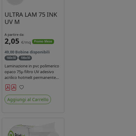
ULTRA LAM 75 INK
UV M
A partire da:
2,05
€/mq
Promo Mese
49,00 Bobine disponibili
160x50
106x50
Laminazione in pvc polimerico
opaco 75µ filtro UV adesivo
acrilico hotmelt permanente
specifico per stampe con
inchiostri UV durata 7 anni
Preferiti
indoor e 5 outdoor. Dotato di
Aggiungi al Carrello
certificato ignifugo Bs1d0.