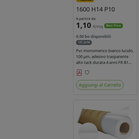
1600 H14 P10
A partire da:
1,10
€/mq
Best Price
0,00 bo disponibili
137,2x50
Pvc monomerico bianco lucido,
100 µm, adesivo trasparente
alto tack durata 4 anni FR B1
REACH per stampa solvente
ecosolvente uv latex, Liner in
Preferiti
carta KRAFT monosiliconata
Aggiungi al Carrello
135gr. brand Intercoat.