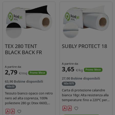
TEX 280 TENT
SUBLY PROTECT 18
BLACK BACK FR
A partire da:
A partire da:
3,65
2,79
€/kg
Promo Mese
€/mq
Promo Mese
27,00 Bobine disponibili
63,90 Bobine disponibili
165x1075
160x50
Carta di protezione calandre
Tessuto bianco opaco con retro
bianca 18gr. Alta resistenza alla
nero ad alta coprenza, 100%
temperature: fino a 220°C per
poliestere 280 gr. Dtex 660D,
40 secondi. Lunghezza 1075
idrorepellente, adatto alla
mtl, peso kg 35, diam. 20cm.
stampa sublimatica indiretta.
Preferiti