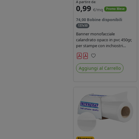
A partire da:
0,99
€/mq
Promo Mese
74,00 Bobine disponibili
137x50
Banner monofacciale
calandrato opaco in pvc 450gr,
per stampe con inchiostri
solvente ed ecosolvente , uv e
latex.
Preferiti
Aggiungi al Carrello
Phaseout