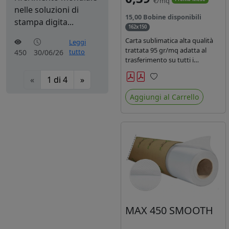
€/mq
nelle soluzioni di
15,00 Bobine disponibili
stampa digita...
162x150
Carta sublimatica alta qualità
Leggi
trattata 95 gr/mq adatta al
tutto
450
30/06/26
trasferimento su tutti i
materiali in poliestere.
«
1
di
4
»
Preferiti
Aggiungi al Carrello
MAX 450 SMOOTH