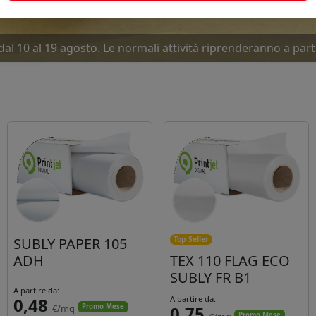
dal 10 al 19 agosto. Le normali attività riprenderanno a part
SUBLY PAPER 105
Top Seller
ADH
TEX 110 FLAG ECO
SUBLY FR B1
A partire da:
0,48
A partire da:
€/mq
0,75
Promo Mese
Promo Mese