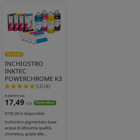
Top Seller
INCHIOSTRO
INKTEC
POWERCHROME K3
5,0 (4)
A partire da:
17,49
€/lt
Promo Mese
5739,00 lt disponibili
Inchiostro pigmentato base
acqua di altissima qualità
cromatica, grazie alla
concentrazione di pigmenti