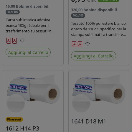
€/mq
16,00 Bobine disponibili
320,00 Bobine disponibili
162x100
160x100
Carta sublimatica adesiva
Tessuto 100% poliestere bianco
bianca 105gr. Ideale per il
opaco da 110gr., specifico per la
trasferimento su tessuti in
stampa sublimatica transfer e
poliestere nel settore
diretta. Ideale per la
sportwear .
realizzazione di stendardi e
Preferiti
Preferiti
bandiere, grazie al passaggio
Aggiungi al Carrello
Aggiungi al Carrello
dell'inchiostro su entrambi i
lati. Dotato di certificato FR B1.
1641 D18 M1
Phaseout
1612 H14 P3