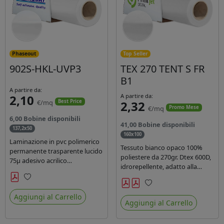
Phaseout
Top Seller
902S-HKL-UVP3
TEX 270 TENT S FR
B1
A partire da:
2,10
A partire da:
€/mq
2,32
Best Price
€/mq
Promo Mese
6,00 Bobine disponibili
41,00 Bobine disponibili
137,2x50
160x100
Laminazione in pvc polimerico
Tessuto bianco opaco 100%
permanente trasparente lucido
poliestere da 270gr. Dtex 600D,
75µ adesivo acrilico
idrorepellente, adatto alla
permanente durata 5 anni con
stampa solvente, ecosolvente,
filtro uv, carta kraft. Ideale per
uv, latex (di terza generazione).
Preferiti
stampe con inchiostro
Preferiti
Ideale per tende ,coperture
Aggiungi al Carrello
ecosolvente, UV e latex.
Aggiungi al Carrello
gazebo, prodotti gonfiabili o
cuscini di arredamento.