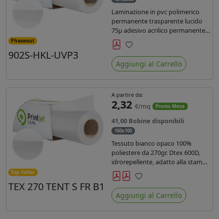
Laminazione in pvc polimerico
permanente trasparente lucido
75µ adesivo acrilico permanente
durata 5 anni con filtro uv, carta
Phaseout
kraft. Ideale per stampe con
902S-HKL-UVP3
Preferiti
inchiostro ecosolvente, UV e latex.
Aggiungi al Carrello
A partire da:
2,32
€/mq
Promo Mese
41,00 Bobine disponibili
160x100
Tessuto bianco opaco 100%
poliestere da 270gr. Dtex 600D,
idrorepellente, adatto alla stampa
solvente, ecosolvente, uv, latex (di
Top Seller
terza generazione). Ideale per
TEX 270 TENT S FR B1
Preferiti
tende ,coperture gazebo, prodotti
Aggiungi al Carrello
gonfiabili o cuscini di
arredamento.