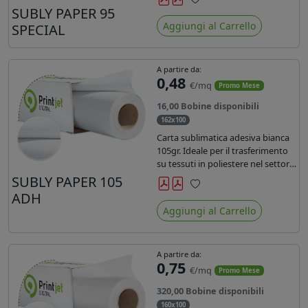
SUBLY PAPER 95
Preferiti
Aggiungi al Carrello
SPECIAL
A partire da:
0,48
€/mq
Promo Mese
16,00 Bobine disponibili
162x100
Carta sublimatica adesiva bianca
105gr. Ideale per il trasferimento
su tessuti in poliestere nel settore
sportwear .
SUBLY PAPER 105
ADH
Preferiti
Aggiungi al Carrello
A partire da:
0,75
€/mq
Promo Mese
320,00 Bobine disponibili
160x100