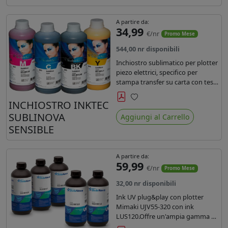
A partire da:
34,99
€/nr
Promo Mese
544,00 nr disponibili
Inchiostro sublimatico per plotter
piezo elettrici, specifico per
stampa transfer su carta con teste
Epson EPS3200, 5113, dx4 e dx5.
Ecologico, conforme alla
INCHIOSTRO INKTEC
Preferiti
normativa Reach e Oeko-Tex.
SUBLINOVA
Aggiungi al Carrello
SENSIBLE
A partire da:
59,99
€/nr
Promo Mese
32,00 nr disponibili
Ink UV plug&play con plotter
Mimaki UJV55-320 con ink
LUS120.Offre un'ampia gamma di
colori,una maggiore densità e un