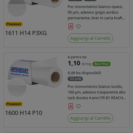
Pvc monomerico bianco opaco,
95 µm, adesivo grigio acrilico
permanente, liner in carta kraft
siliconata 135gr/mq. Durata 3
Phaseout
anni, certificato FR B1, conforme
1611 H14 P3XG
Preferiti
al REACH, stampa con ink
Aggiungi al Carrello
solvente, ecosolvente, uv e latex (
terza generazione)
A partire da:
1,10
€/mq
Best Price
0,00 bo disponibili
137,2x50
Pvc monomerico bianco lucido,
100 µm, adesivo trasparente alto
tack durata 4 anni FR B1 REACH
per stampa solvente ecosolvente
Phaseout
uv latex, Liner in carta KRAFT
1600 H14 P10
Preferiti
monosiliconata 135gr. brand
Aggiungi al Carrello
Intercoat.