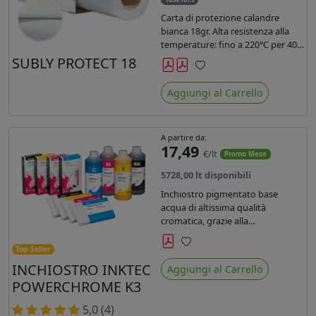
Carta di protezione calandre
bianca 18gr. Alta resistenza alla
temperature: fino a 220°C per 40
secondi. Lunghezza 1075 mtl,
SUBLY PROTECT 18
peso kg 35, diam. 20cm.
Preferiti
Aggiungi al Carrello
A partire da:
17,49
€/lt
Promo Mese
5728,00 lt disponibili
Inchiostro pigmentato base
acqua di altissima qualità
cromatica, grazie alla
concentrazione di pigmenti
permette di realizzare stampe di
Top Seller
Preferiti
altissima qualità e ridurre la curva
INCHIOSTRO INKTEC
Aggiungi al Carrello
colore fino ad un 20 % rispetto
POWERCHROME K3
agli inchiostri presenti sul
mercato.
5,0 (4)