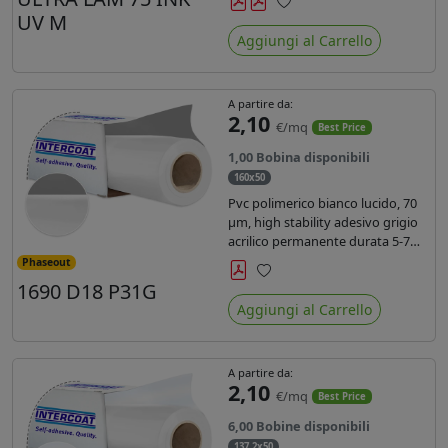
inchiostri UV durata 7 anni indoor
UV M
Preferiti
e 5 outdoor. Dotato di certificato
Aggiungi al Carrello
ignifugo Bs1d0.
A partire da:
2,10
€/mq
Best Price
1,00 Bobina disponibili
160x50
Pvc polimerico bianco lucido, 70
µm, high stability adesivo grigio
acrilico permanente durata 5-7
anni, per stampe con inchiostri
Phaseout
solvente, ecosolvente, UV e latex.
1690 D18 P31G
Preferiti
Aggiungi al Carrello
A partire da:
2,10
€/mq
Best Price
6,00 Bobine disponibili
137,2x50