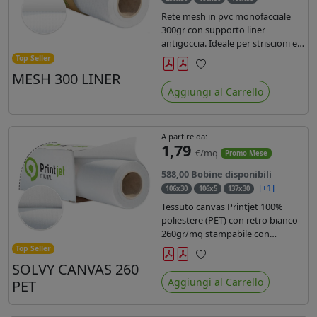
Rete mesh in pvc monofacciale
300gr con supporto liner
antigoccia. Ideale per striscioni e
coperture antivento. Saldabile,
Top Seller
stampabile con inchiostri
MESH 300 LINER
Preferiti
solvente, ecosolvente, uv e latex.
Aggiungi al Carrello
Densità fili 1000x1000 , filato 9x13.
A partire da:
1,79
€/mq
Promo Mese
588,00 Bobine disponibili
[+1]
106x30
106x5
137x30
Tessuto canvas Printjet 100%
poliestere (PET) con retro bianco
260gr/mq stampabile con
inchiostri solvente, ecosolvente,
Top Seller
uv e latex.
SOLVY CANVAS 260
Preferiti
Aggiungi al Carrello
PET