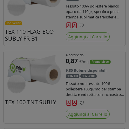
Tessuto 100% poliestere bianco
opaco da 110gr., specifico per la
stampa sublimatica transfer e
diretta. Ideale per la realizzazione
Top Seller
di stendardi e bandiere, grazie al
TEX 110 FLAG ECO
Preferiti
passaggio dell'inchiostro su
Aggiungi al Carrello
SUBLY FR B1
entrambi i lati. Dotato di
certificato FR B1.
A partire da:
0,87
€/mq
Promo Mese
9,85 Bobine disponibili
160x100
106.5x100
Tessuto non tessuto 100%
poliestere 100gr/mq per stampa
diretta e indiretta con inchiostro
sublimatico, latex e uv.
TEX 100 TNT SUBLY
Preferiti
Aggiungi al Carrello