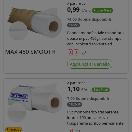
A partire da:
0,99
€/mq
Promo Mese
74,00 Bobine disponibili
137x50
Banner monofacciale calandrato
opaco in pvc 450gr, per stampe
con inchiostri solvente ed
ecosolvente , uv e latex.
MAX 450 SMOOTH
Preferiti
Aggiungi al Carrello
A partire da:
1,10
€/mq
Best Price
7,00 Bobine disponibili
137,2x50
Pvc monomerico trasparente
lucido, 100 µm, adesivo
trasparente acrilico permanente
durata 3 anni, liner in carta kraft
Phaseout