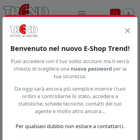
Ricerca ve
Trend S.r.l.
Supporti per la
Benvenuto nel nuovo E-Shop Trend!
stampa digitale dal 1997
Puoi accedere con il tuo solito account ma ti verrà
chiesto di scegliere una
nuova password
per la
tua sicurezza.
Da oggi sarà ancora più semplice inserire i tuoi
ordini e controllarne lo stato, accedere a
statistiche, schede tecniche, contatti del tuo
agente e molto altro ancora...
Per qualsiasi dubbio non esitare a contattarci.
Precedente
Succe