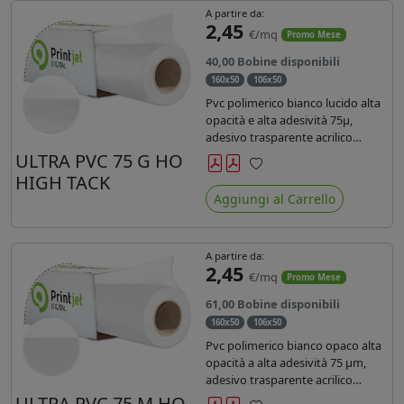
A partire da:
2,45
€/mq
Promo Mese
40,00 Bobine disponibili
160x50
106x50
Pvc polimerico bianco lucido alta
opacità e alta adesività 75µ,
adesivo trasparente acrilico
hotmelt permanente, durata 5-7
ULTRA PVC 75 G HO
anni, liner 140gr PE su entrambi
HIGH TACK
Preferiti
lati. Prestazioni di alto livello.
Aggiungi al Carrello
Dotato di certificato ignifugo
Bs1d0.
A partire da:
2,45
€/mq
Promo Mese
61,00 Bobine disponibili
160x50
106x50
Pvc polimerico bianco opaco alta
opacità a alta adesività 75 µm,
adesivo trasparente acrilico
hotmelt permanente, durata 5-7
ULTRA PVC 75 M HO