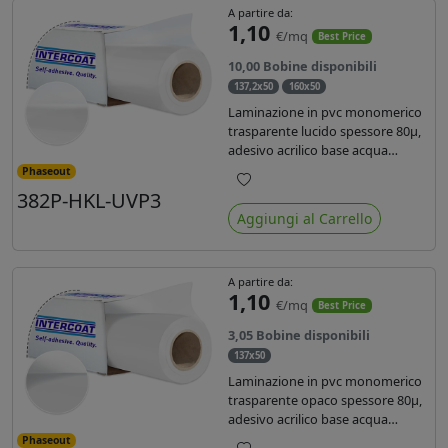
A partire da:
1,10
€/mq
Best Price
10,00 Bobine disponibili
137,2x50
160x50
Laminazione in pvc monomerico
trasparente lucido spessore 80µ,
adesivo acrilico base acqua
permanente, liner in carta
Phaseout
glassine siliconata da 72 gr. Durata
382P-HKL-UVP3
Preferiti
3 anni, ideale per laminare stampe
Aggiungi al Carrello
con ink solvente, eco-solvente e
latex.
A partire da:
1,10
€/mq
Best Price
3,05 Bobine disponibili
137x50
Laminazione in pvc monomerico
trasparente opaco spessore 80µ,
adesivo acrilico base acqua
permanente specifico per ink uv,
Phaseout