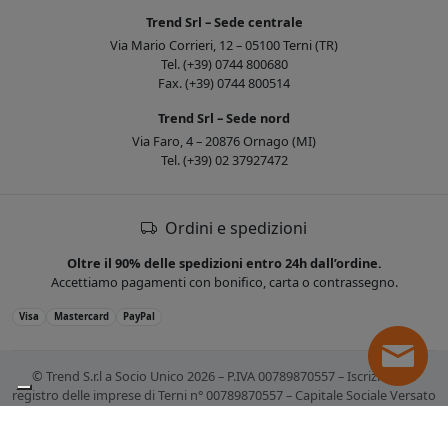
Trend Srl – Sede centrale
Via Mario Corrieri, 12 – 05100 Terni (TR)
Tel. (+39) 0744 800680
Fax. (+39) 0744 800514
Trend Srl – Sede nord
Via Faro, 4 – 20876 Ornago (MI)
Tel. (+39) 02 37927472
Ordini e spedizioni
Oltre il 90% delle spedizioni entro 24h dall’ordine.
Accettiamo pagamenti con bonifico, carta o contrassegno.
Visa
Mastercard
PayPal
© Trend S.r.l a Socio Unico 2026 – P.IVA 00789870557 – Iscrizione al
registro delle imprese di Terni n° 00789870557 – Capitale Sociale Versato
€ 10.400,00. Tutti i marchi citati sono registrati. Tutti i prezzi sono IVA
esclusa.