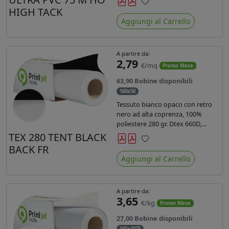
anni liner 140gr PE su entrambi
HIGH TACK
Preferiti
lati. Dotato di certificato ignifugo
Aggiungi al Carrello
Bs1d0.
A partire da:
2,79
€/mq
Promo Mese
63,90 Bobine disponibili
160x50
Tessuto bianco opaco con retro
nero ad alta coprenza, 100%
poliestere 280 gr. Dtex 660D,
idrorepellente, adatto alla stampa
TEX 280 TENT BLACK
sublimatica indiretta. Ideale per
BACK FR
Preferiti
tende ,coperture gazebo, prodotti
Aggiungi al Carrello
gonfiabili o cuscini di
arredamento.
A partire da:
3,65
€/kg
Promo Mese
27,00 Bobine disponibili
165x1075