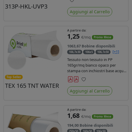
liner in carta kraft da 90gr. Durata
313P-HKL-UVP3
Preferiti
3 anni, dotata di filtro uv, idonea
Aggiungi al Carrello
per stampe con inchiostro
ecosolvente, UV e latex.
A partire da:
1,25
€/mq
Promo Mese
1063,67 Bobine disponibili
[+1]
106,7x30
106x5
106,7x50
Tessuto non tessuto in PP
165gr/mq bianco opaco per
stampa con inchiostri base acqua,
latex, uv, ecosolvente. Finitura a
Top Seller
rombi spundbond e coating
TEX 165 TNT WATER
Preferiti
superficiale con totale assenza di
Aggiungi al Carrello
peluria. Occhiellabile, non
saldabile. Anima 3' stampa lato
esterno.
A partire da:
1,68
€/mq
Promo Mese
194,00 Bobine disponibili
250x50
160x50
106x50