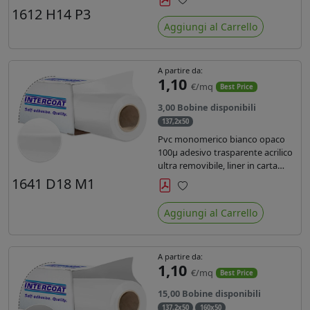
monosiliconata da 135 gr, REACH
1612 H14 P3
Preferiti
compliant per stampa con
Aggiungi al Carrello
inchiostri solvente ecosolvente uv
latex.
A partire da:
1,10
€/mq
Best Price
3,00 Bobine disponibili
137,2x50
Pvc monomerico bianco opaco
100µ adesivo trasparente acrilico
ultra removibile, liner in carta
kraft da 140gr/mq. Durata 3 anni.
1641 D18 M1
Dotato di certificato FR B1 e
Preferiti
conforme alla normativa REACH.
Aggiungi al Carrello
A partire da:
1,10
€/mq
Best Price
15,00 Bobine disponibili
137,2x50
160x50