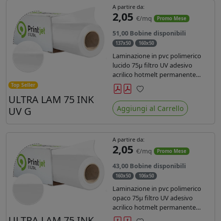
A partire da:
2,05
€/mq
Promo Mese
51,00 Bobine disponibili
137x50
160x50
Laminazione in pvc polimerico
lucido 75µ filtro UV adesivo
acrilico hotmelt permanente
specifico per stampe con
Top Seller
inchiostri UV durata 7 anni indoor
ULTRA LAM 75 INK
Preferiti
e 5 outdoor. Dotato di certificato
Aggiungi al Carrello
UV G
ignifugo Bs1d0.
A partire da:
2,05
€/mq
Promo Mese
43,00 Bobine disponibili
160x50
106x50
Laminazione in pvc polimerico
opaco 75µ filtro UV adesivo
acrilico hotmelt permanente
specifico per stampe con
ULTRA LAM 75 INK