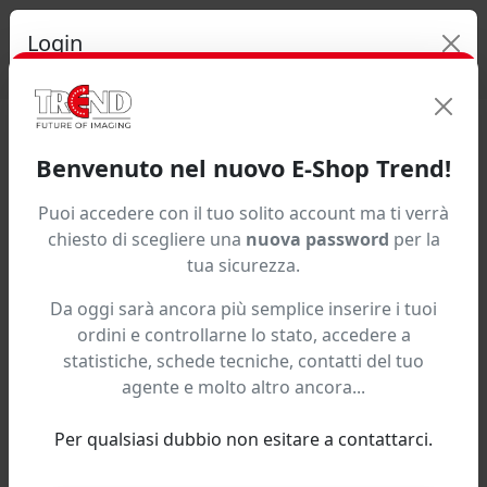
Login
Ricerca ve
Email:
Home / Register
Benvenuto nel nuovo E-Shop Trend!
Registrazione nuovo utente
Continua
Puoi accedere con il tuo solito account ma ti verrà
chiesto di scegliere una
nuova password
per la
Dati Azienda
Registrati
tua sicurezza.
Da oggi sarà ancora più semplice inserire i tuoi
ordini e controllarne lo stato, accedere a
statistiche, schede tecniche, contatti del tuo
agente e molto altro ancora...
Per qualsiasi dubbio non esitare a contattarci.