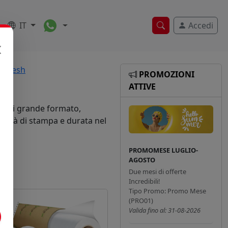
Toggle Dropdown
IT
Accedi
Ricerca veloce
E Mesh
PROMOZIONI
ATTIVE
mpe di grande formato,
alità di stampa e durata nel
PROMOMESE LUGLIO-
AGOSTO
Due mesi di offerte
Incredibili!
Tipo Promo: Promo Mese
(PRO01)
Valida fino al: 31-08-2026