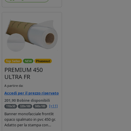
Top Seller
NEW
Phaseout
PREMIUM 450
ULTRA FR
A partire da:
Accedi per il prezzo riservato
201,90 Bobine disponibili
[+11]
110x50
320x100
500x100
Banner monofacciale frontlit
opaco spalmato in pvc 450 gr.
Adatto per la stampa con
inchiostri base solvente,