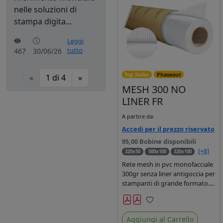
nelle soluzioni di
stampa digita...
Leggi
tutto
467
30/06/26
Top Seller
Phaseout
«
1
di
4
»
MESH 300 NO
LINER FR
A partire da:
Accedi per il prezzo riservato
95,00 Bobine disponibili
[+8]
320x50
500x100
320x100
Rete mesh in pvc monofacciale
300gr senza liner antigoccia per
stampanti di grande formato.
Dotata di certificato FR. Ideale
per striscioni e coperture
Preferiti
antivento. Saldabile,
Aggiungi al Carrello
stampabile con inchiostri