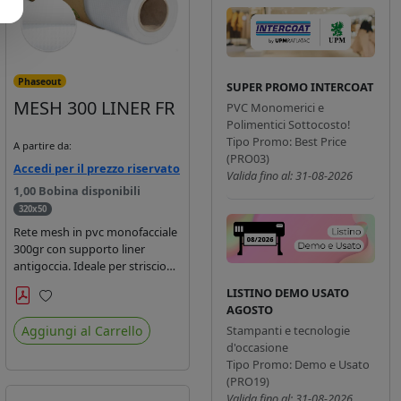
Phaseout
SUPER PROMO INTERCOAT
MESH 300 LINER FR
PVC Monomerici e
Polimentici Sottocosto!
Tipo Promo: Best Price
A partire da:
(PRO03)
Accedi per il prezzo riservato
Valida fino al: 31-08-2026
1,00 Bobina disponibili
320x50
Rete mesh in pvc monofacciale
300gr con supporto liner
antigoccia. Ideale per striscioni
e coperture antivento.
LISTINO DEMO USATO
Saldabile, stampabile con
AGOSTO
Preferiti
inchiostri solvente,
Aggiungi al Carrello
Stampanti e tecnologie
ecosolvente, uv e latex. Densità
d'occasione
fili 1000x1000 , filato 9x13.
Tipo Promo: Demo e Usato
(PRO19)
Valida fino al: 31-08-2026