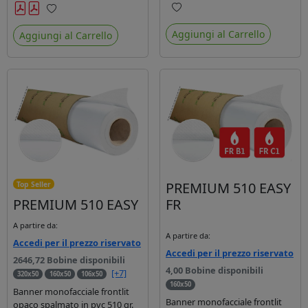
latex. Dotato di certificato FR
latex.
Preferiti
Preferiti
B1.
Aggiungi al Carrello
Aggiungi al Carrello
PREMIUM 510 EASY
Top Seller
PREMIUM 510 EASY
FR
A partire da:
A partire da:
Accedi per il prezzo riservato
Accedi per il prezzo riservato
2646,72 Bobine disponibili
4,00 Bobine disponibili
[+7]
320x50
160x50
106x50
160x50
Banner monofacciale frontlit
Banner monofacciale frontlit
opaco spalmato in pvc 510 gr.