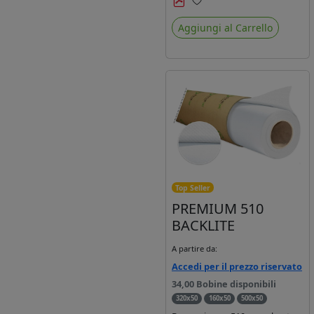
Preferiti
Aggiungi al Carrello
Top Seller
PREMIUM 510
BACKLITE
A partire da:
Accedi per il prezzo riservato
34,00 Bobine disponibili
320x50
160x50
500x50