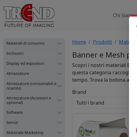
Chi Siamo
Home
Prodotti
Materia
Materiali di consumo
Banner e Mesh per
Inchiostri
Display ed espositori
Scopri i nostri materiali Ba
questa categoria raccoglie 
Attrezzature
tempo. Trova la bobina adatt
Attrezzature (consumabili e
ricambi)
Brand
Attrezzature (Accessori e
optional)
Software
Servizi
Materiale Marketing