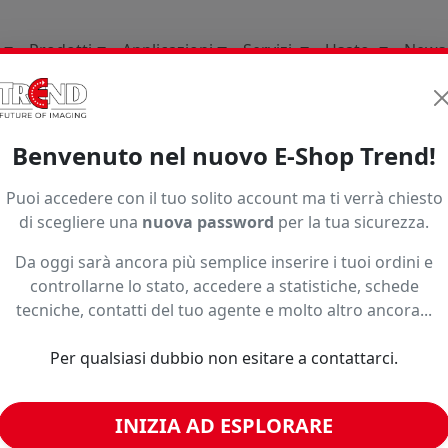
Prodotti
Applicazioni
Servizi
Usato
News
li Di Consumo
Stampa Base Solvente Uv Latex
Banner 
Benvenuto nel nuovo E-Shop Trend!
 stampa Solvente UV e latex
Puoi accedere con il tuo solito account ma ti verrà chiesto
nner e Mesh in bobina. Ideali per affissioni, striscioni e sta
di scegliere una
nuova password
per la tua sicurezza.
soluzioni con diversi formati e grammature per garantire qu
a al tuo plotter UV e Latex.
Da oggi sarà ancora più semplice inserire i tuoi ordini e
controllarne lo stato, accedere a statistiche, schede
Ordinamento
tecniche, contatti del tuo agente e molto altro ancora...
Per qualsiasi dubbio non esitare a contattarci.
INIZIA AD ESPLORARE