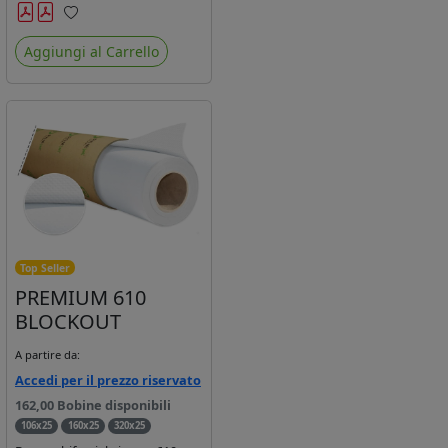
ecosolvente, uv e latex. Densità
Preferiti
fili Dtex 1000X1000, fili 18X18.
Aggiungi al Carrello
Dotato di certificato Fr. Anima
da 3''.
Top Seller
PREMIUM 610
BLOCKOUT
A partire da:
Accedi per il prezzo riservato
162,00 Bobine disponibili
106x25
160x25
320x25