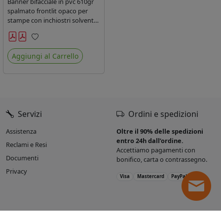
Banner bifacciale in pvc 610gr
spalmato frontlit opaco per
stampe con inchiostri solvente
ed ecosolvente , uv e latex.
Preferiti
Aggiungi al Carrello
Servizi
Ordini e spedizioni
Assistenza
Oltre il 90% delle spedizioni
entro 24h dall’ordine.
Reclami e Resi
Accettiamo pagamenti con
Documenti
bonifico, carta o contrassegno.
Privacy
Visa
Mastercard
PayPal