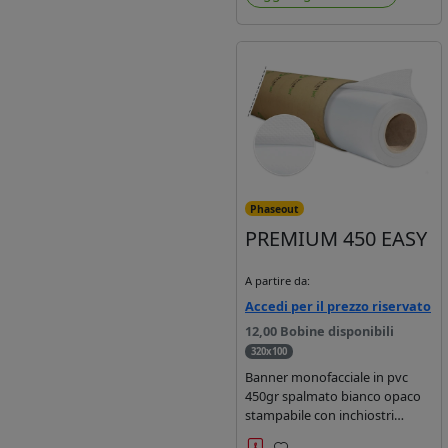
solvente, ecosolvente, uv e
latex.
Phaseout
PREMIUM 450 EASY
A partire da:
Accedi per il prezzo riservato
12,00 Bobine disponibili
320x100
Banner monofacciale in pvc
450gr spalmato bianco opaco
stampabile con inchiostri
solvente, ecosolvente, uv, latex.