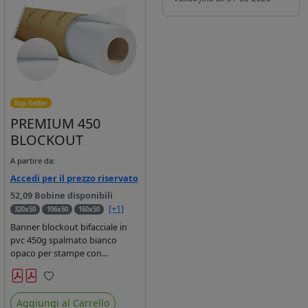
Top Seller
PREMIUM 450
BLOCKOUT
A partire da:
Accedi per il prezzo riservato
52,09 Bobine disponibili
[+1]
320x50
106x50
160x50
Banner blockout bifacciale in
pvc 450g spalmato bianco
opaco per stampe con
inchiostri base solvente,
ecosolvente, uv e latex.
Preferiti
Aggiungi al Carrello