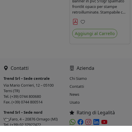
Banner in pvc 510gr spalmato
frontlit opaco per stampe
retroilluminate. Stampabile con
inchiostri solvente ed
ecosolvente, uv e latex. Densità
Preferiti
fili Dtex 1000X1000, fili 20X20.
Aggiungi al Carrello
Contatti
Azienda
Trend Srl – Sede centrale
Chi Siamo
Via Mario Corrieri, 12 – 05100
Contatti
Terni (TR)
News
Tel. (+39) 0744 800680
Fax. (+39) 0744 800514
Usato
Rating di Legalità
Trend Srl – Sede nord
Via Faro, 4 – 20876 Ornago (MI)
Tel. (+39) 02 37927472