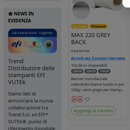
NEWS IN
EVIDENZA
Top Seller
Phaseout
MAX 220 GREY
BACK
A partire da:
Accedi per il prezzo riservato
Trend
153,00 nr disponibili
Distributore delle
220x50
320x50
110x50
stampanti EFI
Banner monofacciale
VUTEk
calandrato bianco lucido in pvc
220gr ,retro grigio per stampe
Siamo lieti di
con inchiostri base solvente,
annunciare la nuova
ecosolvente, uv e latex.
Preferiti
collaborazione tra
Aggiungi al Carrello
Trend S.r.l. ed EFI™
VUTEk®, punto di
riferimento mondiale