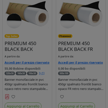
Top Seller
Phaseout
PREMIUM 450
PREMIUM 450
BLACK BACK
BLACK BACK FR
A partire da:
A partire da:
Accedi per il prezzo riservato
Accedi per il prezzo riservato
55,00 Bobine disponibili
0,00 bo disponibili
[+1]
320x50
160x50
106x50
500x100
Banner monofacciale in pvc
Banner monofacciale in pvc
450gr spalmato frontlit bianco
450gr spalmato frontlit bianco
opaco retro nero stampabile
opaco FR retro nero stampabile
con inchiostri solvente,
con inchiostri solvente,
ecosolvente, uv e latex.
ecosolvente, uv e latex.
Preferiti
Preferiti
Aggiungi al Carrello
Aggiungi al Carrello