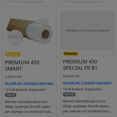
Phaseout
Top Seller
PREMIUM 450
PREMIUM 450
SPECIAL FR B1
SMART
A partire da:
A partire da:
Accedi per il prezzo riservato
Accedi per il prezzo riservato
14,00 Bobine disponibili
113,00 Bobine disponibili
500x100
320x50
Banner monofacciale in pvc
Banner monofacciale in pvc
450gr spalmato frontlit opaco
450gr spalmato frontlit opaco
per stampe con inchiostri base
per stampe con inchiostri base
solvente, ecosolvente, uv e
solvente, ecosolvente, uv e